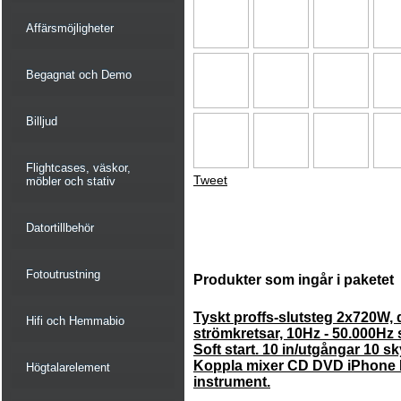
Affärsmöjligheter
Begagnat och Demo
Billjud
Flightcases, väskor,
Tweet
möbler och stativ
Datortillbehör
Fotoutrustning
Produkter som ingår i paketet
Tyskt proffs-slutsteg 2x720W,
Hifi och Hemmabio
strömkretsar, 10Hz - 50.000Hz 
Soft start. 10 in/utgångar 10 s
Koppla mixer CD DVD iPhone
Högtalarelement
instrument.