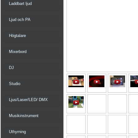
Laddbart ljud
Ljud och PA
Högtalare
Mixerbord
DJ
Studio
Ljus/Laser/LED/ DMX
Musikinstrument
Uthyrning