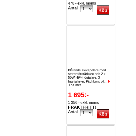
478:- exkl. moms
Antal
Blåtands skivspelare med
stereoförstärkare och 2 x
50W HiFi-högtalare. 3
hastigheter. Pitchkontroll....
Läs mer
1 695:-
1 356:- exkl. moms
FRAKTFRITT!
Antal