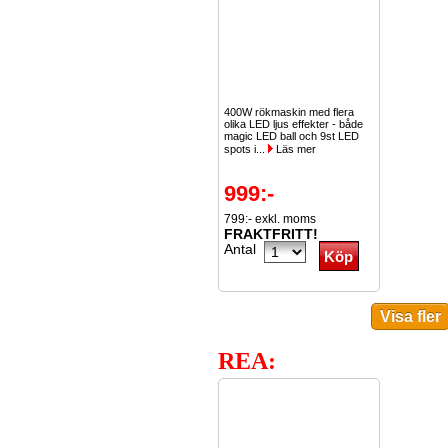
400W rökmaskin med flera
olika LED ljus effekter - både
magic LED ball och 9st LED
spots i...
Läs mer
999:-
799:- exkl. moms
FRAKTFRITT!
Antal
REA: