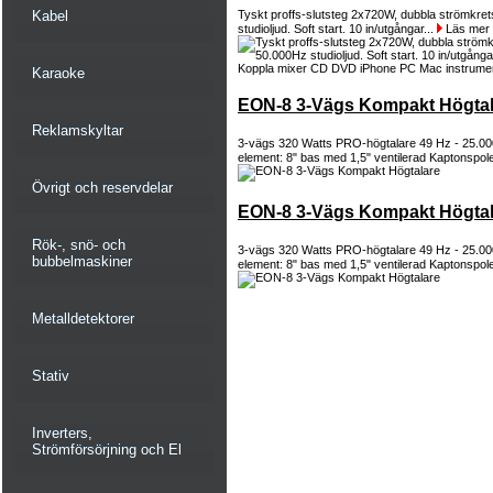
Kabel
Tyskt proffs-slutsteg 2x720W, dubbla strömkre
studioljud. Soft start. 10 in/utgångar...
Läs mer
Karaoke
EON-8 3-Vägs Kompakt Högtal
Reklamskyltar
3-vägs 320 Watts PRO-högtalare 49 Hz - 25.0
element: 8" bas med 1,5" ventilerad Kaptonspole
Övrigt och reservdelar
EON-8 3-Vägs Kompakt Högtal
Rök-, snö- och
3-vägs 320 Watts PRO-högtalare 49 Hz - 25.0
bubbelmaskiner
element: 8" bas med 1,5" ventilerad Kaptonspole
Metalldetektorer
Stativ
Inverters,
Strömförsörjning och El