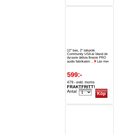
12" bas, 2" talspole.
Community USA är bland de
dyraste äldsta finaste PRO
audio fabrikaten ...
Läs mer
599:-
479:- exkl. moms
FRAKTFRITT!
Antal