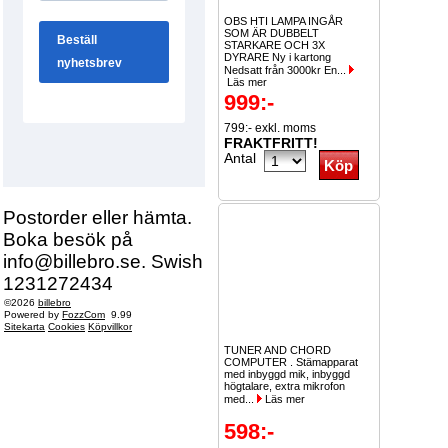
OBS HTI LAMPA INGÅR
SOM ÄR DUBBELT
STARKARE OCH 3X
DYRARE Ny i kartong
Nedsatt från 3000kr En...
Läs mer
999:-
799:- exkl. moms
FRAKTFRITT!
Antal
Postorder eller hämta.
Boka besök på
info@billebro.se. Swish
1231272434
©2026
billebro
Powered by
FozzCom
9.99
Sitekarta
Cookies
Köpvillkor
TUNER AND CHORD
COMPUTER . Stämapparat
med inbyggd mik, inbyggd
högtalare, extra mikrofon
med...
Läs mer
598:-