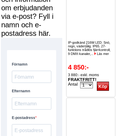
om erbjudanden
via e-post? Fyll i
namn och e-
postadress här.
IP-godkänd 216W LED. Snö,
regn, vädertålig. IP65. 27-
funktions trådlös fjärrkontroll,
9 DMX-kanaler,...
Läs mer
4 850:-
3 880:- exkl. moms
FRAKTFRITT!
Antal