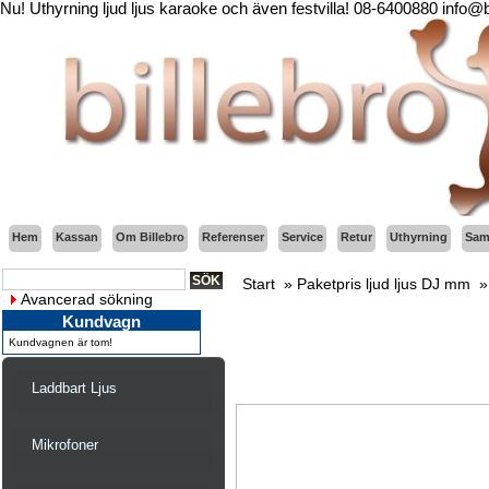
Nu! Uthyrning ljud ljus karaoke och även festvilla! 08-6400880 info@
Hem
Kassan
Om Billebro
Referenser
Service
Retur
Uthyrning
Sama
Start
»
Paketpris ljud ljus DJ mm
Avancerad sökning
Kundvagn
Kundvagnen är tom!
Laddbart Ljus
Mikrofoner