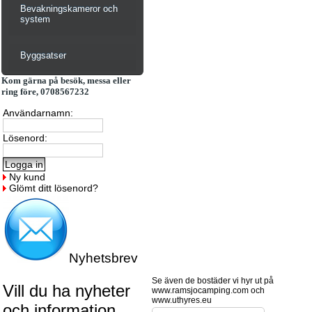
Bevakningskameror och
system
Byggsatser
Kom gärna på besök, messa eller
ring före, 0708567232
Användarnamn:
Lösenord:
Ny kund
Glömt ditt lösenord?
Nyhetsbrev
Se även de bostäder vi hyr ut på
Vill du ha nyheter
www.ramsjocamping.com och
www.uthyres.eu
och information