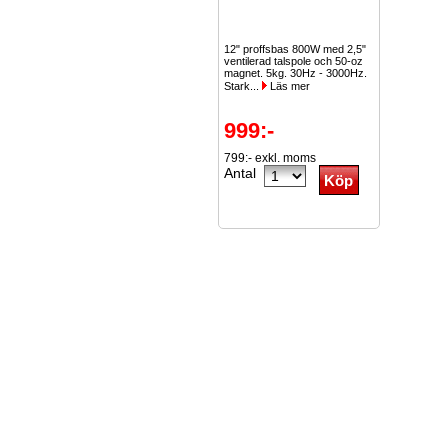
12" proffsbas 800W med 2,5"
ventilerad talspole och 50-oz
magnet. 5kg. 30Hz - 3000Hz.
Stark...
Läs mer
999:-
799:- exkl. moms
Antal