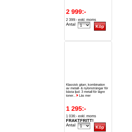
2 999:-
2 399:- exkl. moms
Antal
Klassisk gitarr, kombination
av metall- & nylonsträngar för
bästa ljud. 3 metall för lägre
toner...
Läs mer
1 295:-
1 036:- exkl. moms
FRAKTFRITT!
Antal