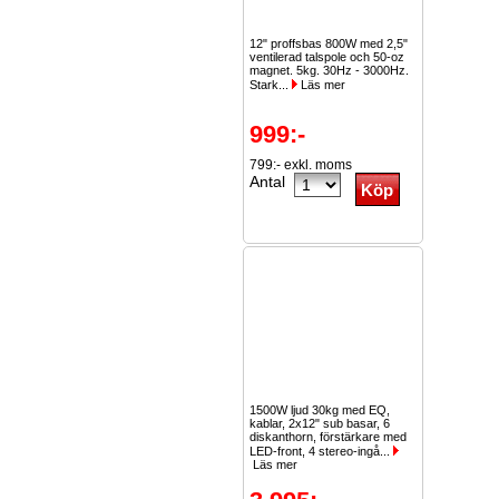
12" proffsbas 800W med 2,5"
ventilerad talspole och 50-oz
magnet. 5kg. 30Hz - 3000Hz.
Stark...
Läs mer
999:-
799:- exkl. moms
Antal
1500W ljud 30kg med EQ,
kablar, 2x12" sub basar, 6
diskanthorn, förstärkare med
LED-front, 4 stereo-ingå...
Läs mer