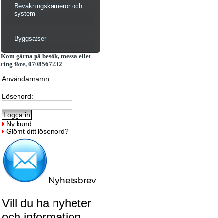
Bevakningskameror och
system
Byggsatser
Kom gärna på besök, messa eller
ring före, 0708567232
Användarnamn:
Lösenord:
Ny kund
Glömt ditt lösenord?
Nyhetsbrev
Vill du ha nyheter
och information