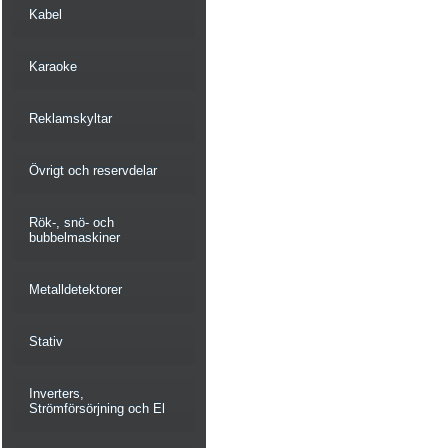
Kabel
Karaoke
Reklamskyltar
Övrigt och reservdelar
Rök-, snö- och
bubbelmaskiner
Metalldetektorer
Stativ
Inverters,
Strömförsörjning och El