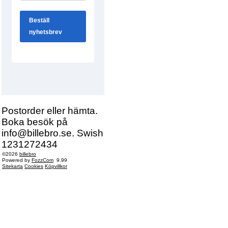
Postorder eller hämta.
Boka besök på
info@billebro.se. Swish
1231272434
©2026
billebro
Powered by
FozzCom
9.99
Sitekarta
Cookies
Köpvillkor