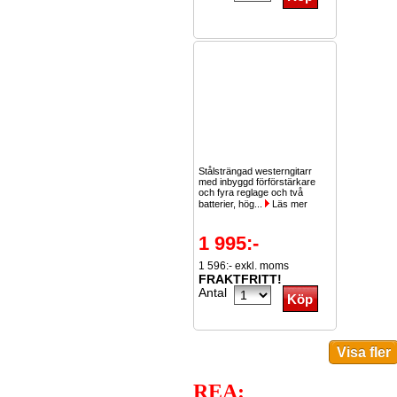
Stålsträngad westerngitarr
med inbyggd förförstärkare
och fyra reglage och två
batterier, hög...
Läs mer
1 995:-
1 596:- exkl. moms
FRAKTFRITT!
Antal
REA: