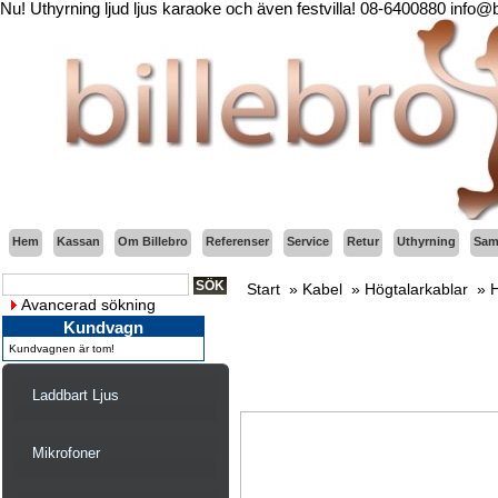
Nu! Uthyrning ljud ljus karaoke och även festvilla! 08-6400880 info@
Hem
Kassan
Om Billebro
Referenser
Service
Retur
Uthyrning
Sama
Start
»
Kabel
»
Högtalarkablar
»
H
Avancerad sökning
Kundvagn
Kundvagnen är tom!
Laddbart Ljus
Mikrofoner