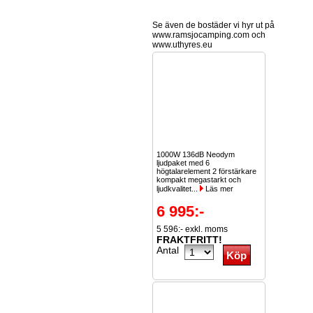
Se även de bostäder vi hyr ut på
www.ramsjocamping.com och
www.uthyres.eu
1000W 136dB Neodym
ljudpaket med 6
högtalarelement 2 förstärkare
kompakt megastarkt och
ljudkvalitet...
Läs mer
6 995:-
5 596:- exkl. moms
FRAKTFRITT!
Antal