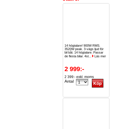
14 högtalare! 900W RMS.
3520W peak. 3-vägs ljud för
bil båt. 14 högtalare. Passar
de flesta bilar. 4st...
Läs mer
2 999:-
2 399:- exkl. moms
Antal