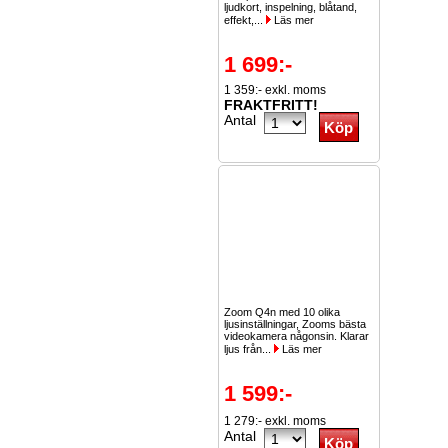
ljudkort, inspelning, blåtand,
effekt,...
Läs mer
1 699:-
1 359:- exkl. moms
FRAKTFRITT!
Antal
Zoom Q4n med 10 olika
ljusinställningar, Zooms bästa
videokamera någonsin. Klarar
ljus från...
Läs mer
1 599:-
1 279:- exkl. moms
Antal