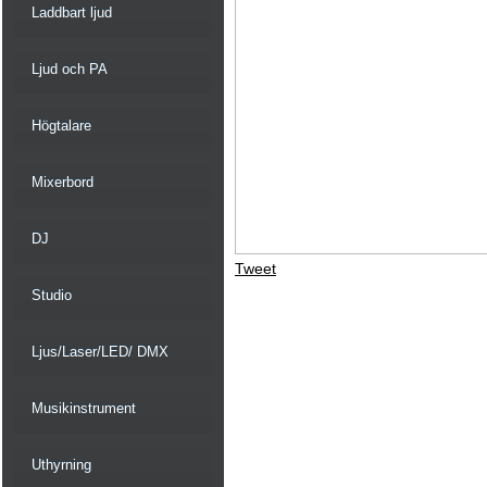
Laddbart ljud
Ljud och PA
Högtalare
Mixerbord
DJ
Tweet
Studio
Ljus/Laser/LED/ DMX
Musikinstrument
Uthyrning