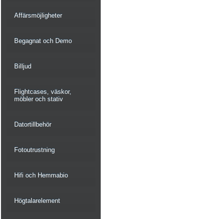
Affärsmöjligheter
Begagnat och Demo
Billjud
Flightcases, väskor,
möbler och stativ
Datortillbehör
Fotoutrustning
Hifi och Hemmabio
Högtalarelement