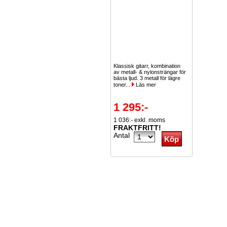
Klassisk gitarr, kombination
av metall- & nylonsträngar för
bästa ljud. 3 metall för lägre
toner...
Läs mer
1 295:-
1 036:- exkl. moms
FRAKTFRITT!
Antal