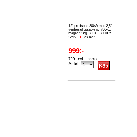
12" proffsbas 800W med 2,5"
ventilerad talspole och 50-oz
magnet. 5kg. 30Hz - 3000Hz.
Stark...
Läs mer
999:-
799:- exkl. moms
Antal