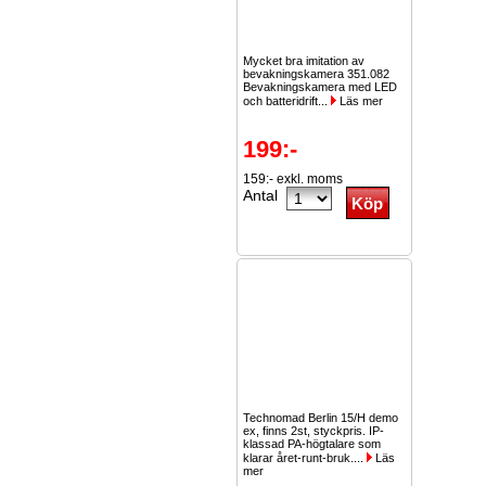
Mycket bra imitation av
bevakningskamera 351.082
Bevakningskamera med LED
och batteridrift...
Läs mer
199:-
159:- exkl. moms
Antal
Technomad Berlin 15/H demo
ex, finns 2st, styckpris. IP-
klassad PA-högtalare som
klarar året-runt-bruk....
Läs
mer