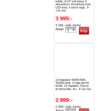
kablar, 2x12" sub basar, 6
diskanthorn, förstärkare med
LED-front, 4 stereo-ingå...
Läs mer
3 995:-
3 196:- exkl. moms
Antal
14 högtalare! 900W RMS.
3520W peak. 3-vägs ljud för
bil båt. 14 högtalare. Passar
de flesta bilar. 4st...
Läs mer
2 999:-
2 399:- exkl. moms
Antal