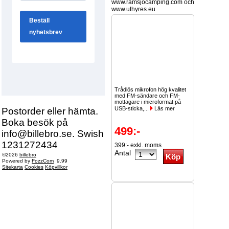
www.ramsjocamping.com och
www.uthyres.eu
Trådlös mikrofon hög kvalitet
med FM-sändare och FM-
mottagare i microformat på
USB-sticka,...
Läs mer
Postorder eller hämta.
Boka besök på
499:-
info@billebro.se. Swish
1231272434
399:- exkl. moms
Antal
©2026
billebro
Powered by
FozzCom
9.99
Sitekarta
Cookies
Köpvillkor