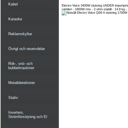
Kabel
Electro Voice 3400W slutsteg UNDER importpris -
världen - 1800W rms - 2-ohm-stabilt - 14.8 kg -.
Karaoke
Reklamskyltar
Övrigt och reservdelar
Rök-, snö- och
bubbelmaskiner
Metalldetektorer
Stativ
Inverters,
Strömförsörjning och El