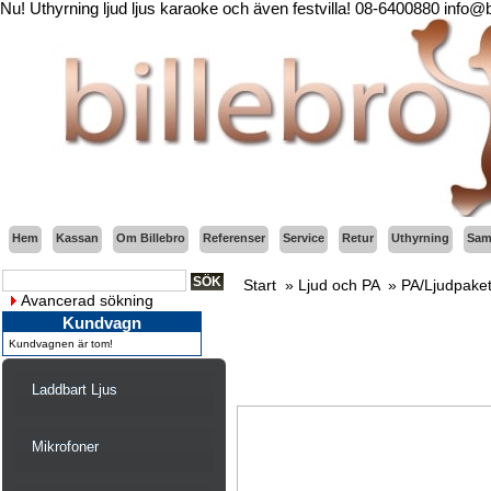
Nu! Uthyrning ljud ljus karaoke och även festvilla! 08-6400880 info@
Hem
Kassan
Om Billebro
Referenser
Service
Retur
Uthyrning
Sama
Start
»
Ljud och PA
»
PA/Ljudpake
Avancerad sökning
Kundvagn
Kundvagnen är tom!
Laddbart Ljus
Mikrofoner