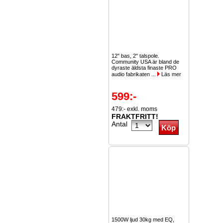
12" bas, 2" talspole.
Community USA är bland de
dyraste äldsta finaste PRO
audio fabrikaten ...
Läs mer
599:-
479:- exkl. moms
FRAKTFRITT!
Antal
1500W ljud 30kg med EQ,