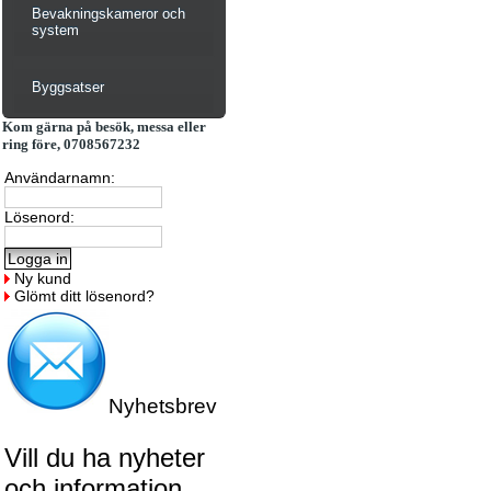
Bevakningskameror och
system
Byggsatser
Kom gärna på besök, messa eller
ring före, 0708567232
Användarnamn:
Lösenord:
Ny kund
Glömt ditt lösenord?
Nyhetsbrev
Vill du ha nyheter
och information