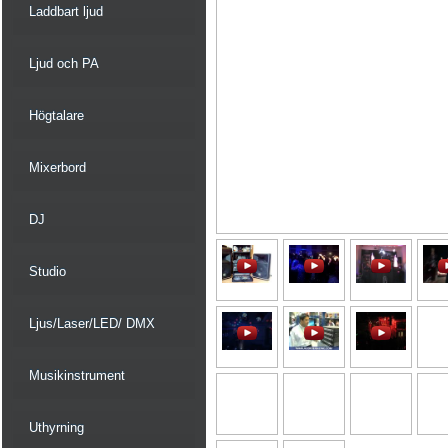
Laddbart ljud
Ljud och PA
Högtalare
Mixerbord
DJ
Studio
Ljus/Laser/LED/ DMX
Musikinstrument
Uthyrning