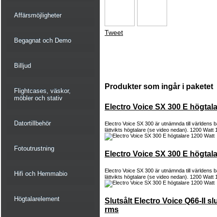
Affärsmöjligheter
Tweet
Begagnat och Demo
Billjud
Produkter som ingår i paketet
Flightcases, väskor,
möbler och stativ
Electro Voice SX 300 E högtal
Datortillbehör
Electro Voice SX 300 är utnämnda till världens
lättvikts högtalare (se video nedan). 1200 Watt 
Fotoutrustning
Electro Voice SX 300 E högtal
Electro Voice SX 300 är utnämnda till världens
Hifi och Hemmabio
lättvikts högtalare (se video nedan). 1200 Watt 
Högtalarelement
Slutsålt Electro Voice Q66-II s
rms