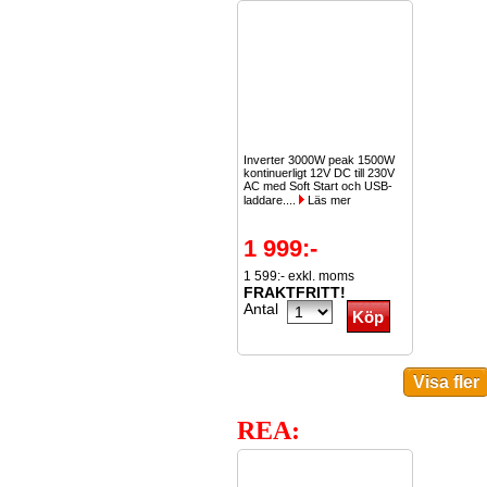
Inverter 3000W peak 1500W
kontinuerligt 12V DC till 230V
AC med Soft Start och USB-
laddare....
Läs mer
1 999:-
1 599:- exkl. moms
FRAKTFRITT!
Antal
REA: