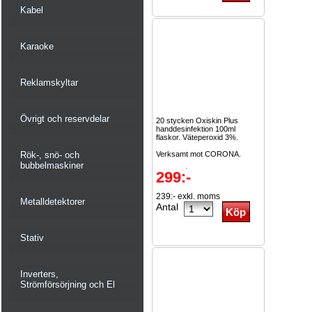
Kabel
Karaoke
Reklamskyltar
Övrigt och reservdelar
20 stycken Oxiskin Plus
handdesinfektion 100ml
flaskor. Väteperoxid 3%.
Rök-, snö- och
Verksamt mot CORONA.
bubbelmaskiner
Kostar...
Läs mer
299:-
239:- exkl. moms
Metalldetektorer
Antal
Stativ
Inverters,
Strömförsörjning och El