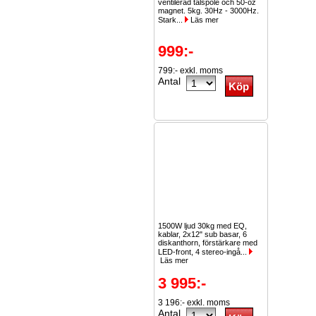
ventilerad talspole och 50-oz
magnet. 5kg. 30Hz - 3000Hz.
Stark...
Läs mer
999:-
799:- exkl. moms
Antal
1500W ljud 30kg med EQ,
kablar, 2x12" sub basar, 6
diskanthorn, förstärkare med
LED-front, 4 stereo-ingå...
Läs mer
3 995:-
3 196:- exkl. moms
Antal