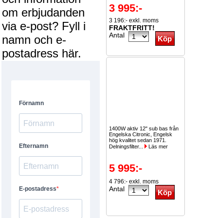
3 995:-
om erbjudanden
3 196:- exkl. moms
via e-post? Fyll i
FRAKTFRITT!
Antal
namn och e-
postadress här.
1400W aktiv 12" sub bas från
Engelska Citronic, Engelsk
hög kvalitet sedan 1971.
Delningsfilter...
Läs mer
5 995:-
4 796:- exkl. moms
Antal