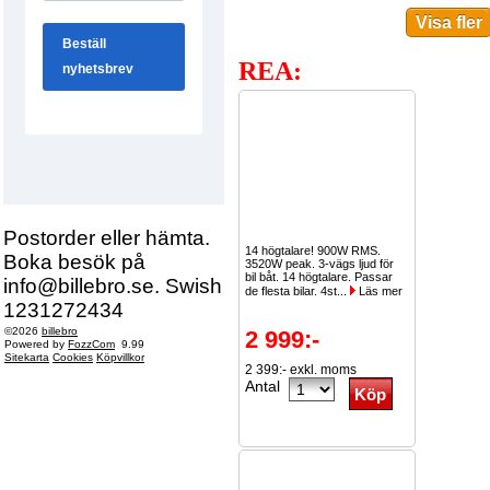
REA:
Postorder eller hämta.
14 högtalare! 900W RMS.
Boka besök på
3520W peak. 3-vägs ljud för
bil båt. 14 högtalare. Passar
info@billebro.se. Swish
de flesta bilar. 4st...
Läs mer
1231272434
©2026
billebro
2 999:-
Powered by
FozzCom
9.99
Sitekarta
Cookies
Köpvillkor
2 399:- exkl. moms
Antal