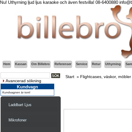
Nu! Uthyrning ljud ljus karaoke och även festvilla! 08-6400880 info@
Hem
Kassan
Om Billebro
Referenser
Service
Retur
Uthyrning
Sama
Start
»
Flightcases, väskor, möbler 
Avancerad sökning
Kundvagn
Kundvagnen är tom!
Laddbart Ljus
Mikrofoner