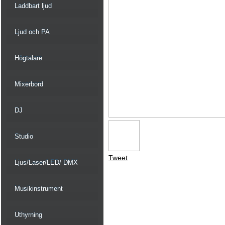
Laddbart ljud
Ljud och PA
Högtalare
Mixerbord
DJ
Studio
Tweet
Ljus/Laser/LED/ DMX
Musikinstrument
Uthyrning