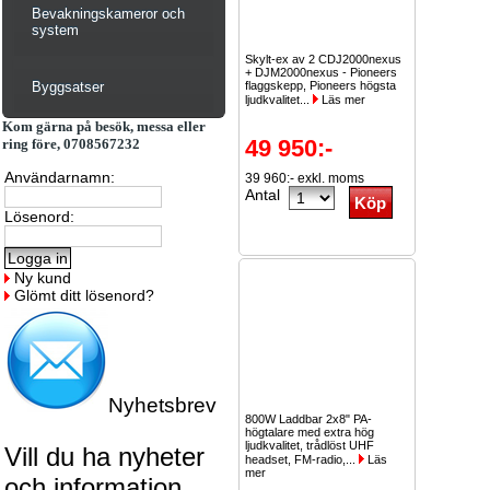
Bevakningskameror och
system
Skylt-ex av 2 CDJ2000nexus
+ DJM2000nexus - Pioneers
Byggsatser
flaggskepp, Pioneers högsta
ljudkvalitet...
Läs mer
Kom gärna på besök, messa eller
49 950:-
ring före, 0708567232
Användarnamn:
39 960:- exkl. moms
Antal
Lösenord:
Ny kund
Glömt ditt lösenord?
Nyhetsbrev
800W Laddbar 2x8" PA-
högtalare med extra hög
ljudkvalitet, trådlöst UHF
Vill du ha nyheter
headset, FM-radio,...
Läs
mer
och information