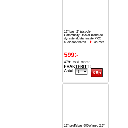
12" bas, 2" talspole.
Community USA är bland de
dyraste äldsta finaste PRO
audio fabrikaten ...
Läs mer
599:-
479:- exkl. moms
FRAKTFRITT!
Antal
12" proffsbas 800W med 2,5"