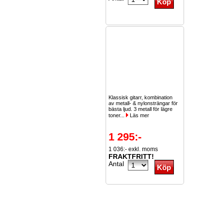
Klassisk gitarr, kombination
av metall- & nylonsträngar för
bästa ljud. 3 metall för lägre
toner...
Läs mer
1 295:-
1 036:- exkl. moms
FRAKTFRITT!
Antal