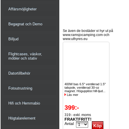
Affärsmöjligheter
Begagnat och Demo
Se även de bostäder vi hyr ut på
www.ramsjocamping.com och
Billjud
www.uthyres.eu
Flightcases, väskor,
möbler och stativ
Datortillbehör
400W bas 6.5" ventilerad 1.5"
talspole, ventilerad 30-oz
Fotoutrustning
magnet. Högupplöst hifi-ljud...
Läs mer
Hifi och Hemmabio
399:-
319:- exkl. moms
Högtalarelement
FRAKTFRITT!
Antal