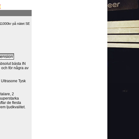
11000kr på nätet SE
bsolut bästa IN
e och för några av
 Ultrasone Tysk
alare, 2
 superstarka
far de flesta
em ljudkvalitet.