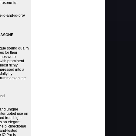
trasone-iq-
-iq-and-iq-pro/
TRASONE
ique sound quality
 for their
ones were
 with prominent
most richly
mpressed into a
fully by
 drummers on the
und
 and unique
nterrupted use on
red from high-
as an elegant
e bi-directional
-and-tested
 IQ Pro is