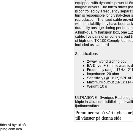
equipped with dynamic, powerful
magnet drivers. The micro driver (b
is controlled by a frequency separatin
turn is responsible for crystal-clear
reproduction. The fixed cable provi
with the stability they have been ask
durability onstage during performan
A high-quality transport box, one 1.
cable, five pairs of silicone earbud 
of high-end TX-100 Comply foam ea
included as standard.
Specifications
2-way hybrid technology
BA-Driver + 8 mm dynamic d
Frequency range: 17Hz - 2
Impedance: 20 ohm
Sensitivity (@1 kHz) SPL at
Maximum output (SPL): 114
Weight: 10 g
ULTRASONE - Sveriges Radio tog b
köpte in Ultrasone istället. Ljudkvali
ljudinnovatörer.
Prenumerera på vårt nyhetsmejl
till vänster på denna sida.
der vi hyr ut på
ping.com och