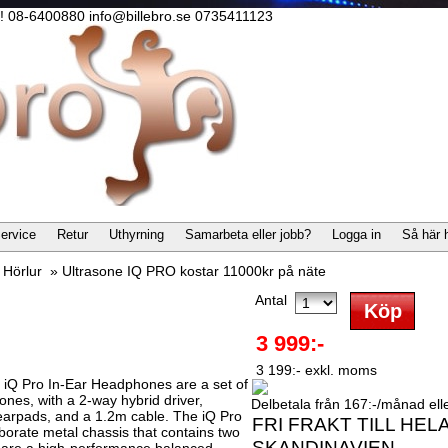
lla! 08-6400880 info@billebro.se 0735411123
ervice
Retur
Uthyrning
Samarbeta eller jobb?
Logga in
Så här 
»
Hörlur
»
Ultrasone IQ PRO kostar 11000kr på näte
Antal
3 999:-
3 199:- exkl. moms
 iQ Pro In-Ear Headphones are a set of
nes, with a 2-way hybrid driver,
Delbetala från 167:-/månad eller
arpads, and a 1.2m cable. The iQ Pro
FRI FRAKT TILL HEL
borate metal chassis that contains two
SKANDINAVIEN