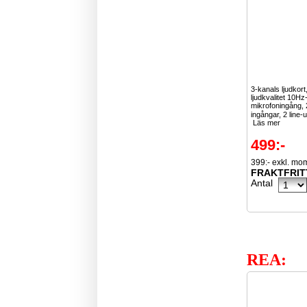
3-kanals ljudkort
ljudkvalitet 10H
mikrofoningång, 2
ingångar, 2 line-
Läs mer
499:-
399:- exkl. mo
FRAKTFRIT
Antal
REA: