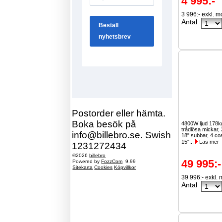
4 995:-
3 996:- exkl. 
Antal
Postorder eller hämta.
Boka besök på
4800W ljud 178k
trådlösa mickar,
info@billebro.se. Swish
18" subbar, 4 c
15"...
Läs mer
1231272434
©2026
billebro
49 995:-
Powered by
FozzCom
9.99
Sitekarta
Cookies
Köpvillkor
39 996:- exkl.
Antal