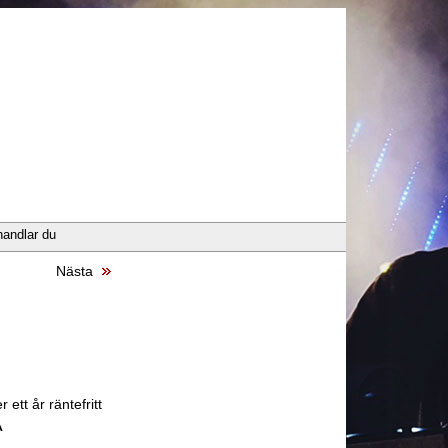
handlar du
Nästa
 ett år räntefritt
A