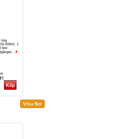
, hög
z-50.000Hz. 1
 line-
utgångar,...
ms
T!