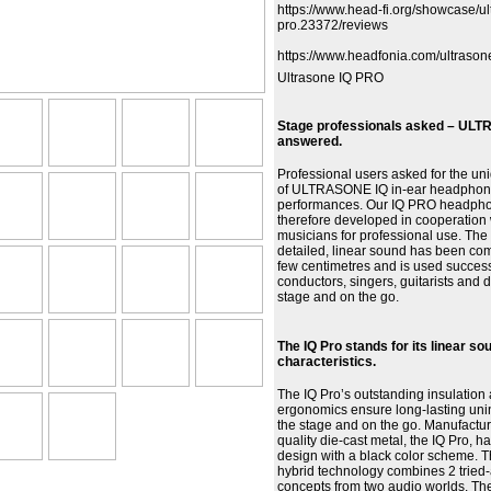
https://www.head-fi.org/showcase/ul
pro.23372/reviews
https://www.headfonia.com/ultrasone
Ultrasone IQ PRO
Stage professionals asked – UL
answered.
Professional users asked for the un
of ULTRASONE IQ in-ear headphones
performances. Our IQ PRO headph
therefore developed in cooperation
musicians for professional use. The 
detailed, linear sound has been co
few centimetres and is used success
conductors, singers, guitarists and
stage and on the go.
The IQ Pro stands for its linear so
characteristics.
The IQ Pro’s outstanding insulation
ergonomics ensure long-lasting uni
the stage and on the go. Manufactu
quality die-cast metal, the IQ Pro, h
design with a black color scheme. Th
hybrid technology combines 2 tried
concepts from two audio worlds. The