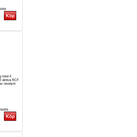
moms
g med 4
 2 aktiva RCF
oax neodym
 moms