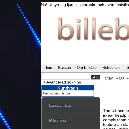
Nu! Uthyrning ljud ljus karaoke och även festvi
Hem
Kassan
Om Billebro
Referenser
S
Start
»
DJ
Avancerad sökning
Kundvagn
Kundvagnen är tom!
Laddbart Ljus
The Ultrasone
in-ear headpho
comply foam e
Mikrofoner
feature an ela