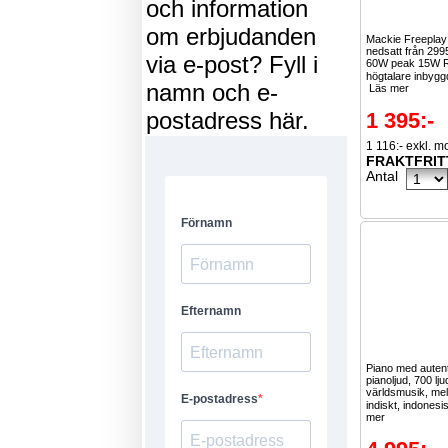
och information
om erbjudanden
Mackie Freepla
nedsatt från 29
via e-post? Fyll i
60W peak 15W 
högtalare inbygg
namn och e-
Läs mer
postadress här.
1 395:-
1 116:- exkl. 
FRAKTFRIT
Antal
Piano med autent
pianoljud, 700 lj
världsmusik, mel
indiskt, indonesis
mer