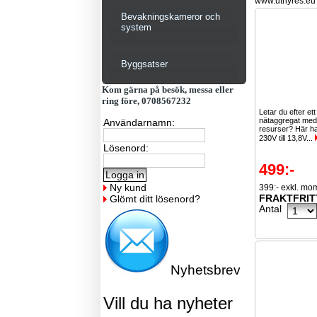
www.uthyres.eu
Bevakningskameror och
system
Byggsatser
Kom gärna på besök, messa eller
ring före, 0708567232
Letar du efter ett 
nätaggregat med 
Användarnamn:
resurser? Här ha
230V till 13,8V...
Lösenord:
499:-
Ny kund
399:- exkl. mo
FRAKTFRIT
Glömt ditt lösenord?
Antal
Nyhetsbrev
Vill du ha nyheter