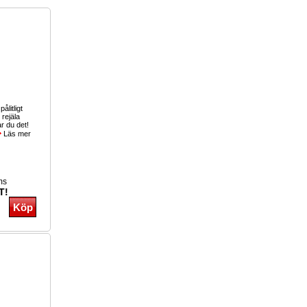
pålitligt
rejäla
r du det!
Läs mer
ms
T!