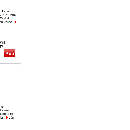
y Home
95kr, 240mm.
RMS, 4
da varav...
moms
T!
iskt
ud även
lanöstern,
kt...
Läs