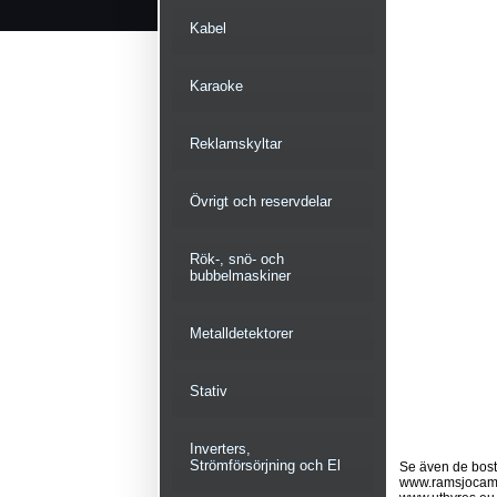
Kabel
Karaoke
Reklamskyltar
Övrigt och reservdelar
Rök-, snö- och
bubbelmaskiner
Metalldetektorer
Stativ
Inverters,
Strömförsörjning och El
Se även de bostä
www.ramsjocam