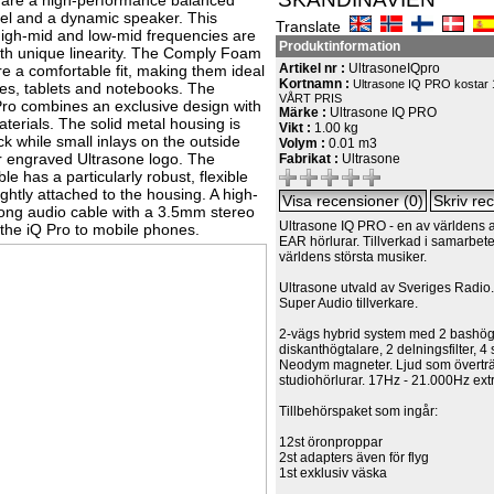
h are a high-performance balanced
l and a dynamic speaker. This
Translate
high-mid and low-mid frequencies are
Produktinformation
th unique linearity. The Comply Foam
Artikel nr :
UltrasoneIQpro
e a comfortable fit, making them ideal
Kortnamn :
Ultrasone IQ PRO kostar 
es, tablets and notebooks. The
VÅRT PRIS
Pro combines an exclusive design with
Märke :
Ultrasone IQ PRO
aterials. The solid metal housing is
Vikt :
1.00 kg
ack while small inlays on the outside
Volym :
0.01 m3
r engraved Ultrasone logo. The
Fabrikat :
Ultrasone
le has a particularly robust, flexible
tightly attached to the housing. A high-
 long audio cable with a 3.5mm stereo
Ultrasone IQ PRO - en av världens a
 the iQ Pro to mobile phones.
EAR hörlurar. Tillverkad i samarbet
världens största musiker.
Ultrasone utvald av Sveriges Radio.
Super Audio tillverkare.
2-vägs hybrid system med 2 bashögt
diskanthögtalare, 2 delningsfilter, 4
Neodym magneter. Ljud som överträf
studiohörlurar. 17Hz - 21.000Hz extr
Tillbehörspaket som ingår:
12st öronproppar
2st adapters även för flyg
1st exklusiv väska