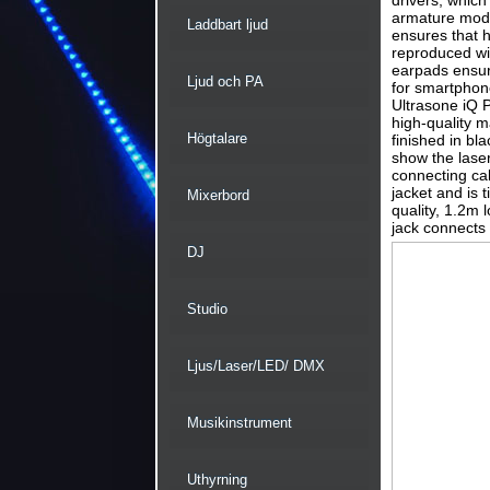
drivers, whic
armature mode
Laddbart ljud
ensures that 
reproduced wi
earpads ensur
Ljud och PA
for smartphon
Ultrasone iQ 
high-quality m
Högtalare
finished in bl
show the lase
connecting cab
jacket and is 
Mixerbord
quality, 1.2m
jack connects
DJ
Studio
Ljus/Laser/LED/ DMX
Musikinstrument
Uthyrning