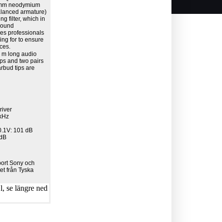
 8mm neodymium
alanced armature)
g filter, which in
 sound
des professionals
ing for to ensure
ces.
2 m long audio
tips and two pairs
rbud tips are
river
1kHz
 0.1V: 101 dB
 dB
ort Sony och
tet från Tyska
, se längre ned