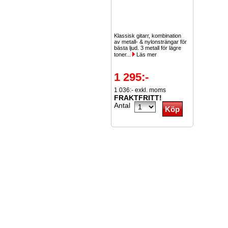
Klassisk gitarr, kombination
av metall- & nylonsträngar för
bästa ljud. 3 metall för lägre
toner...
Läs mer
1 295:-
1 036:- exkl. moms
FRAKTFRITT!
Antal