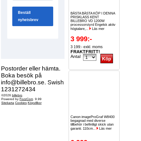
BÄSTA BÄSTA KÖP I DENNA
PRISKLASS KENT
BILLEBRO VD 1200W
processorstyrd Engelsk aktiv
högtalare,...
Läs mer
3 999:-
3 199:- exkl. moms
FRAKTFRITT!
Antal
Postorder eller hämta.
Boka besök på
info@billebro.se. Swish
1231272434
©2026
billebro
Powered by
FozzCom
9.99
Sitekarta
Cookies
Köpvillkor
Canon imageProGraf W8400
begagnad med diverse
tillbehör i befintligt skick utan
garanti. 110cm...
Läs mer