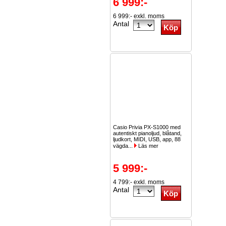
6 999:-
6 999:- exkl. moms
Antal
Casio Privia PX-S1000 med
autentiskt pianoljud, blåtand,
ljudkort, MIDI, USB, app, 88
vägda...
Läs mer
5 999:-
4 799:- exkl. moms
Antal