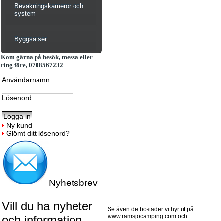
Bevakningskameror och
system
Byggsatser
Kom gärna på besök, messa eller
ring före, 0708567232
Användarnamn:
Lösenord:
Ny kund
Glömt ditt lösenord?
Nyhetsbrev
Vill du ha nyheter
Se även de bostäder vi hyr ut på
www.ramsjocamping.com och
och information