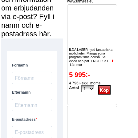
www.uthyres.eu
om erbjudanden
via e-post? Fyll i
namn och e-
postadress här.
ILDA LASER med fantastiska
möjligheter. Många egna
program finns också. Se
video och pdf. ENGELSKT...
Läs mer
5 995:-
4 796:- exkl. moms
Antal