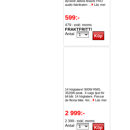
dyraste äldsta finaste PRO
audio fabrikaten ...
Läs mer
599:-
479:- exkl. moms
FRAKTFRITT!
Antal
14 högtalare! 900W RMS.
3520W peak. 3-vägs ljud för
bil båt. 14 högtalare. Passar
de flesta bilar. 4st...
Läs mer
2 999:-
2 399:- exkl. moms
Antal