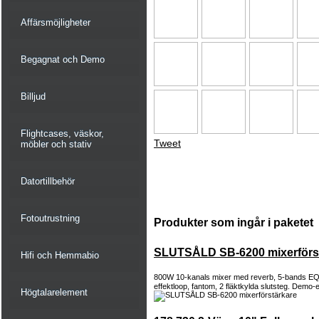
Affärsmöjligheter
Begagnat och Demo
Billjud
Flightcases, väskor,
Tweet
möbler och stativ
Datortillbehör
Fotoutrustning
Produkter som ingår i paketet
SLUTSÅLD SB-6200 mixerförs
Hifi och Hemmabio
800W 10-kanals mixer med reverb, 5-bands EQ,
effektloop, fantom, 2 fläktkylda slutsteg. Demo-e
Högtalarelement