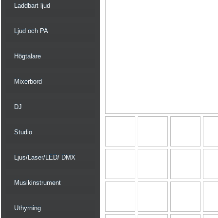
Laddbart ljud
Ljud och PA
Högtalare
Mixerbord
DJ
Studio
Ljus/Laser/LED/ DMX
Musikinstrument
Uthyrning