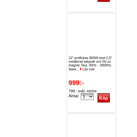
12" proffsbas 800W med 2,5"
ventilerad talspole och 50-oz
magnet. 5kg. 30Hz - 3000Hz.
Stark...
Läs mer
999:-
799:- exkl. moms
Antal