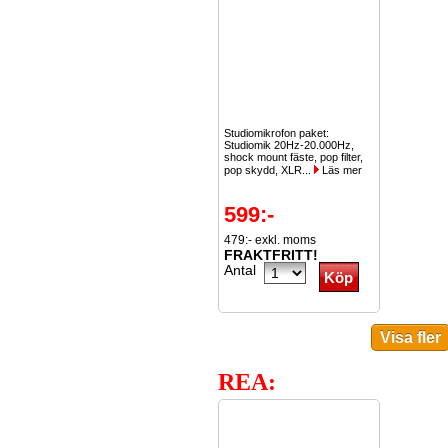
Studiomikrofon paket:
Studiomik 20Hz-20.000Hz,
shock mount fäste, pop filter,
pop skydd, XLR...
Läs mer
599:-
479:- exkl. moms
FRAKTFRITT!
Antal
REA: