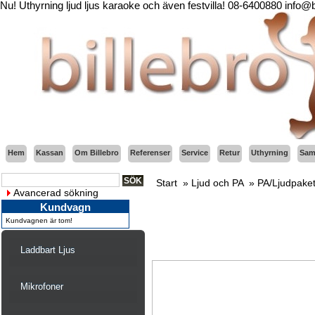
Nu! Uthyrning ljud ljus karaoke och även festvilla! 08-6400880 info@
Hem
Kassan
Om Billebro
Referenser
Service
Retur
Uthyrning
Sama
Start
»
Ljud och PA
»
PA/Ljudpake
Avancerad sökning
Kundvagn
Kundvagnen är tom!
Laddbart Ljus
Mikrofoner