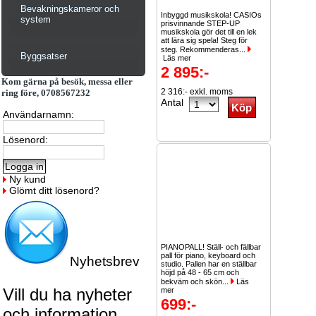
Bevakningskameror och
Inbyggd musikskola! CASIOs
system
prisvinnande STEP-UP
musikskola gör det till en lek
att lära sig spela! Steg för
steg. Rekommenderas...
Byggsatser
Läs mer
2 895:-
Kom gärna på besök, messa eller
2 316:- exkl. moms
ring före, 0708567232
Antal
Användarnamn:
Lösenord:
Ny kund
Glömt ditt lösenord?
PIANOPALL! Ställ- och fällbar
pall för piano, keyboard och
Nyhetsbrev
studio. Pallen har en ställbar
höjd på 48 - 65 cm och
bekväm och skön...
Läs
Vill du ha nyheter
mer
699:-
och information