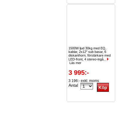
1500W ljud 30kg med EQ,
kablar, 2x12" sub basar, 6
diskanthorn, förstärkare med
LED-front, 4 stereo-ingå...
Läs mer
3 995:-
3 196:- exkl. moms
Antal