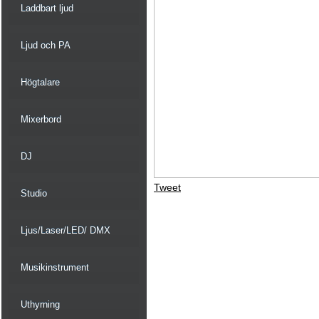
Laddbart ljud
Ljud och PA
Högtalare
Mixerbord
DJ
Tweet
Studio
Ljus/Laser/LED/ DMX
Musikinstrument
Uthyrning