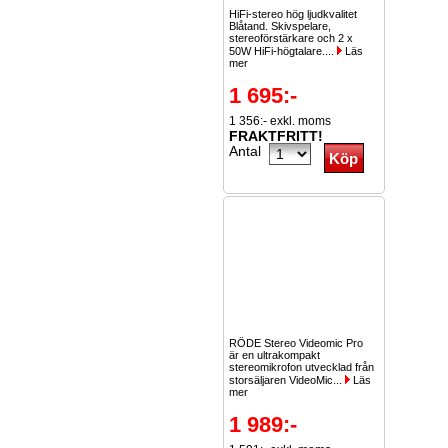
HiFi-stereo hög ljudkvalitet
Blåtand. Skivspelare,
stereoförstärkare och 2 x
50W HiFi-högtalare....
Läs
mer
1 695:-
1 356:- exkl. moms
FRAKTFRITT!
Antal
RÖDE Stereo Videomic Pro
är en ultrakompakt
stereomikrofon utvecklad från
storsäljaren VideoMic...
Läs
mer
1 989:-