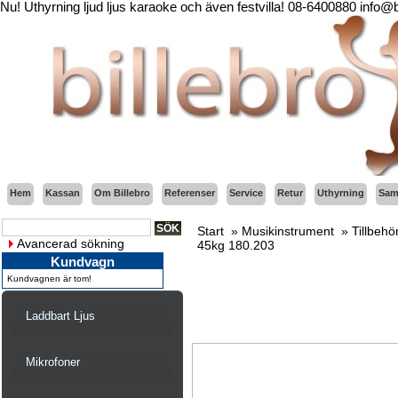
Nu! Uthyrning ljud ljus karaoke och även festvilla! 08-6400880 info@
Hem
Kassan
Om Billebro
Referenser
Service
Retur
Uthyrning
Sama
Start
»
Musikinstrument
»
Tillbehö
Avancerad sökning
45kg 180.203
Kundvagn
Kundvagnen är tom!
Laddbart Ljus
Mikrofoner