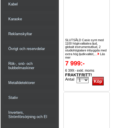
Kabel
Karaoke
Reklamskyltar
SLUTSÅLD Casio synt med
1100 högkvalitativa ljud,
globalt instrumentutbud, 2
Övrigt och reservdelar
studiohögtalare inbyggda med
extra hög ljudkvalitet,...
Läs
mer
7 999:-
Rök-, snö- och
bubbelmaskiner
6 399:- exkl. moms
FRAKTFRITT!
Antal
Metalldetektorer
Stativ
Inverters,
Strömförsörjning och El