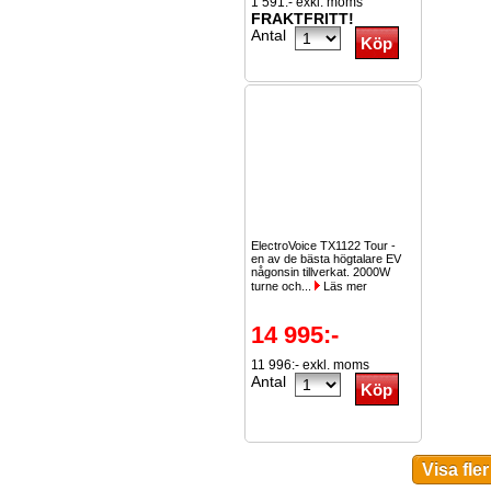
1 591:- exkl. moms
FRAKTFRITT!
Antal
ElectroVoice TX1122 Tour -
en av de bästa högtalare EV
någonsin tillverkat. 2000W
turne och...
Läs mer
14 995:-
11 996:- exkl. moms
Antal