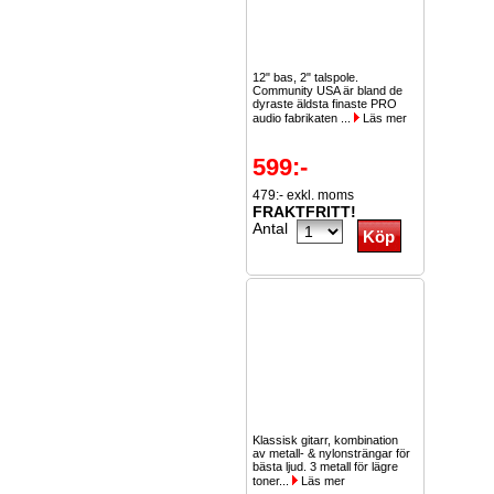
12" bas, 2" talspole.
Community USA är bland de
dyraste äldsta finaste PRO
audio fabrikaten ...
Läs mer
599:-
479:- exkl. moms
FRAKTFRITT!
Antal
Klassisk gitarr, kombination
av metall- & nylonsträngar för
bästa ljud. 3 metall för lägre
toner...
Läs mer