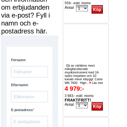
559:- exkl. moms
om erbjudanden
Antal
via e-post? Fyll i
namn och e-
postadress här.
Ett av världens mest
mångfacetterade
musikinstrument med 16-
spårs inspelare och 32-
kanals mixer inbyggt: Casio
WK-7600 High...
Läs mer
4 979:-
3 983:- exkl. moms
FRAKTFRITT!
Antal