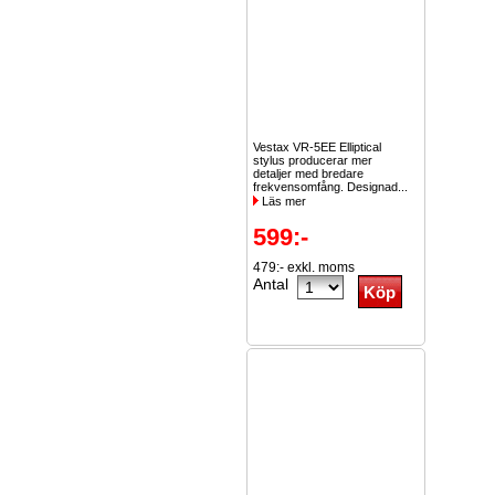
12 V DC adapter
Vestax VR-5EE Elliptical
395:-
stylus producerar mer
detaljer med bredare
frekvensomfång. Designad...
316:- exkl. moms
Läs mer
Antal
599:-
479:- exkl. moms
Antal