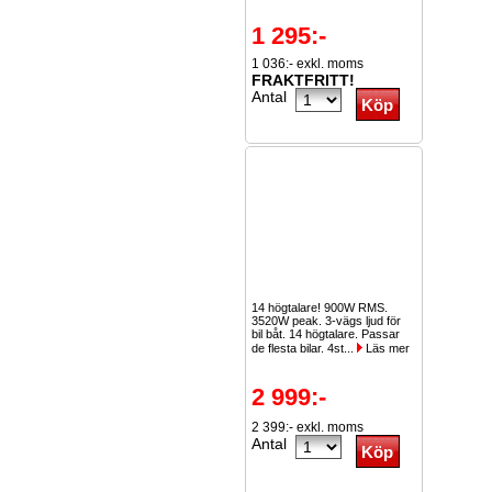
1 295:-
1 036:- exkl. moms
FRAKTFRITT!
Antal
14 högtalare! 900W RMS.
3520W peak. 3-vägs ljud för
bil båt. 14 högtalare. Passar
de flesta bilar. 4st...
Läs mer
2 999:-
2 399:- exkl. moms
Antal