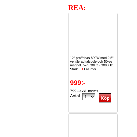
REA:
12" proffsbas 800W med 2,5"
ventilerad talspole och 50-oz
magnet. 5kg. 30Hz - 3000Hz.
Stark...
Läs mer
999:-
799:- exkl. moms
Antal