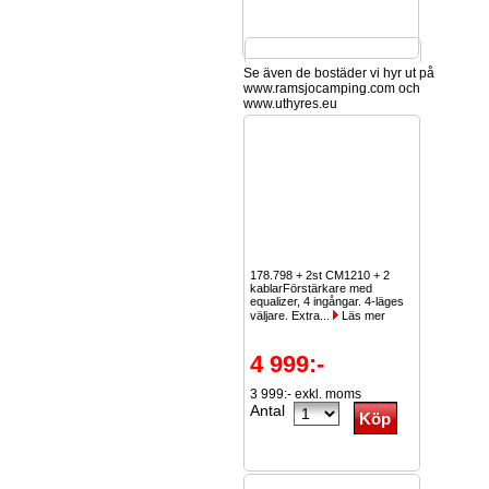
Se även de bostäder vi hyr ut på
www.ramsjocamping.com och
www.uthyres.eu
Keyboard med iPod-
anslutning Casio WK-200,
fullmatad med rytmer, toner,
låtar och iPod-anslutning.
Meningen med denna
anslutning...
Läs mer
178.798 + 2st CM1210 + 2
3 999:-
kablarFörstärkare med
equalizer, 4 ingångar. 4-läges
3 199:- exkl. moms
väljare. Extra...
Läs mer
FRAKTFRITT!
Antal
4 999:-
3 999:- exkl. moms
Antal