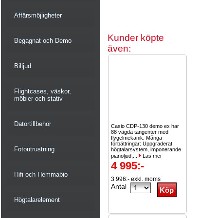
Affärsmöjligheter
Kunder köpte
Begagnat och Demo
även:
Billjud
Flightcases, väskor,
möbler och stativ
Datortillbehör
Casio CDP-130 demo ex har
88 vägda tangenter med
flygelmekanik. Många
förbättringar: Uppgraderat
Fotoutrustning
högtalarsystem, imponerande
pianoljud,...
Läs mer
4 995:-
Hifi och Hemmabio
3 996:- exkl. moms
Antal
Högtalarelement