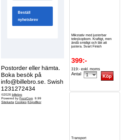
Mikstativ med justerbar
teleskopbom. Kraftigt, men
ändå smidigt och lätt att
justera. Svart Finish
399:-
Postorder eller hämta.
319:- exkl. moms
Antal
Boka besök på
info@billebro.se. Swish
1231272434
©2026
billebro
Powered by
FozzCom
9.99
Sitekarta
Cookies
Köpvillkor
Transport