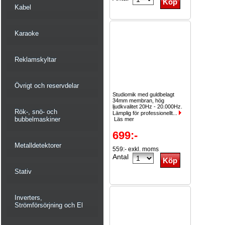
Kabel
Karaoke
Reklamskyltar
Övrigt och reservdelar
Studiomik med guldbelagt
34mm membran, hög
ljudkvalitet 20Hz - 20.000Hz.
Rök-, snö- och
Lämplig för professionellt...
bubbelmaskiner
Läs mer
699:-
Metalldetektorer
559:- exkl. moms
Antal
Stativ
Inverters,
Strömförsörjning och El