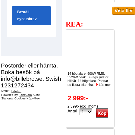
REA:
Postorder eller hämta.
Boka besök på
14 högtalare! 900W RMS.
3520W peak. 3-vägs ljud för
info@billebro.se. Swish
bil båt. 14 högtalare. Passar
1231272434
de flesta bilar. 4st...
Läs mer
©2026
billebro
Powered by
FozzCom
9.99
2 999:-
Sitekarta
Cookies
Köpvillkor
2 399:- exkl. moms
Antal