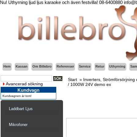
Nu! Uthyrning ljud ljus karaoke och även festvilla! 08-6400880 info@
Hem
Kassan
Om Billebro
Referenser
Service
Retur
Uthyrning
Sama
Start
»
Inverters, Strömförsörjning 
Avancerad sökning
/ 1000W 24V demo ex
Kundvagn
Kundvagnen är tom!
Laddbart Ljus
Mikrofoner