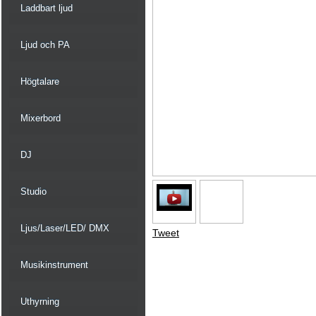
Laddbart ljud
Ljud och PA
Högtalare
Mixerbord
DJ
Studio
Ljus/Laser/LED/ DMX
Tweet
Musikinstrument
Uthyrning