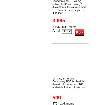
1500W ljud 30kg med EQ,
kablar, 2x12" sub basar, 6
diskanthorn, förstärkare med
LED-front, 4 stereo-ingå...
Läs mer
3 995:-
3 196:- exkl. moms
Antal
12" bas, 2" talspole.
Community USA är bland de
dyraste äldsta finaste PRO
audio fabrikaten ...
Läs mer
599:-
479:- exkl. moms