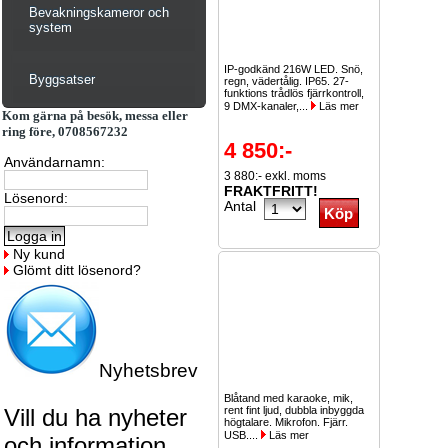
Bevakningskameror och
system
IP-godkänd 216W LED. Snö,
Byggsatser
regn, vädertålig. IP65. 27-
funktions trådlös fjärrkontroll,
9 DMX-kanaler,...
Läs mer
Kom gärna på besök, messa eller
ring före, 0708567232
4 850:-
Användarnamn:
3 880:- exkl. moms
FRAKTFRITT!
Lösenord:
Antal
Ny kund
Glömt ditt lösenord?
Nyhetsbrev
Blåtand med karaoke, mik,
Vill du ha nyheter
rent fint ljud, dubbla inbyggda
högtalare. Mikrofon. Fjärr.
USB....
Läs mer
och information