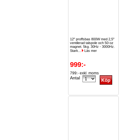
12" proffsbas 800W med 2,5"
ventilerad talspole och 50-oz
magnet. 5kg. 30Hz - 3000Hz.
Stark...
Läs mer
999:-
799:- exkl. moms
Antal