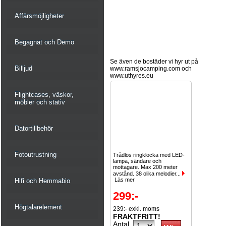
Affärsmöjligheter
Begagnat och Demo
Se även de bostäder vi hyr ut på
Billjud
www.ramsjocamping.com och
www.uthyres.eu
Flightcases, väskor,
möbler och stativ
Datortillbehör
Fotoutrustning
Trådlös ringklocka med LED-
lampa, sändare och
mottagare. Max 200 meter
avstånd. 38 olika melodier...
Läs mer
Hifi och Hemmabio
299:-
Högtalarelement
239:- exkl. moms
FRAKTFRITT!
Antal