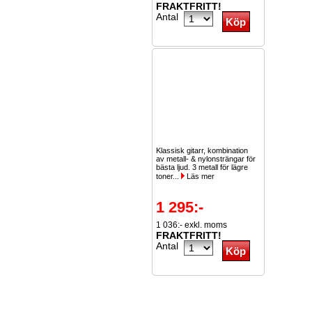
FRAKTFRITT!
Antal
Klassisk gitarr, kombination
av metall- & nylonsträngar för
bästa ljud. 3 metall för lägre
toner...
Läs mer
1 295:-
1 036:- exkl. moms
FRAKTFRITT!
Antal