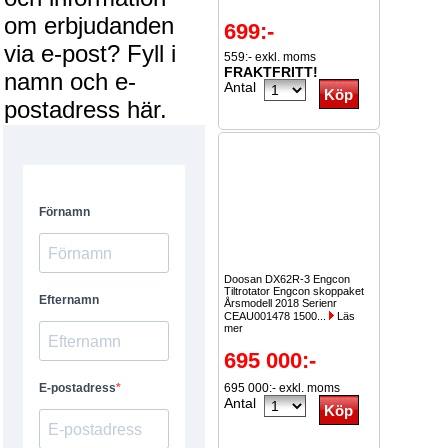
om erbjudanden
699:-
via e-post? Fyll i
559:- exkl. moms
FRAKTFRITT!
namn och e-
Antal
postadress här.
Doosan DX62R-3 Engcon
Tiltrotator Engcon skoppaket
Årsmodell 2018 Serienr
CEAU001478 1500...
Läs
mer
695 000:-
695 000:- exkl. moms
Antal