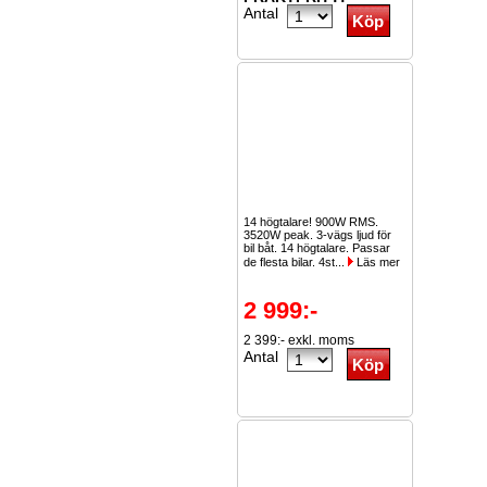
Antal
14 högtalare! 900W RMS.
3520W peak. 3-vägs ljud för
bil båt. 14 högtalare. Passar
de flesta bilar. 4st...
Läs mer
2 999:-
2 399:- exkl. moms
Antal