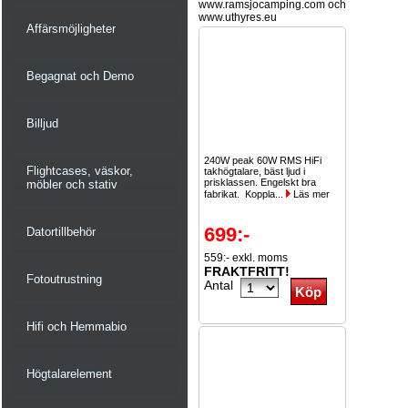
www.ramsjocamping.com och
www.uthyres.eu
Affärsmöjligheter
Begagnat och Demo
Billjud
240W peak 60W RMS HiFi
Flightcases, väskor,
takhögtalare, bäst ljud i
prisklassen. Engelskt bra
möbler och stativ
fabrikat. Koppla...
Läs mer
699:-
Datortillbehör
559:- exkl. moms
FRAKTFRITT!
Fotoutrustning
Antal
Hifi och Hemmabio
Högtalarelement