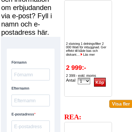
om erbjudanden
via e-post? Fyll i
namn och e-
postadress här.
2 slutsteg 1 delningsfilter 2
000 Watt för inbyggnad. Ger
effekt till både bas och
diskant....
Läs mer
2 999:-
2 399:- exkl. moms
Antal
REA: