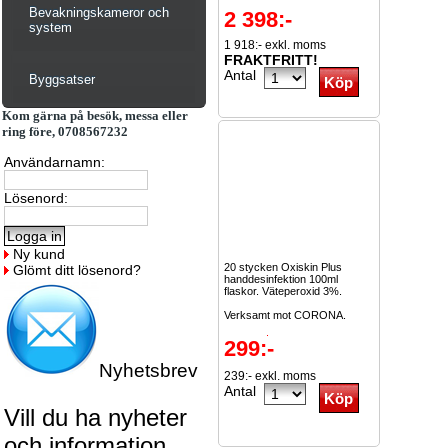
Bevakningskameror och
2 398:-
system
1 918:- exkl. moms
FRAKTFRITT!
Antal
Byggsatser
Kom gärna på besök, messa eller
ring före, 0708567232
Användarnamn:
Lösenord:
Ny kund
20 stycken Oxiskin Plus
Glömt ditt lösenord?
handdesinfektion 100ml
flaskor. Väteperoxid 3%.
Verksamt mot CORONA.
Kostar...
Läs mer
299:-
Nyhetsbrev
239:- exkl. moms
Antal
Vill du ha nyheter
och information