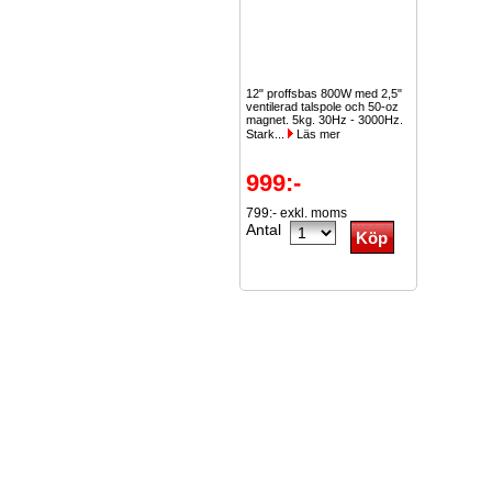
12" proffsbas 800W med 2,5"
ventilerad talspole och 50-oz
magnet. 5kg. 30Hz - 3000Hz.
Stark...
Läs mer
999:-
799:- exkl. moms
Antal