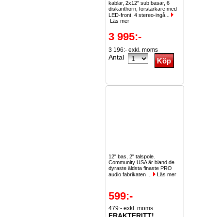
kablar, 2x12" sub basar, 6
diskanthorn, förstärkare med
LED-front, 4 stereo-ingå...
Läs mer
3 995:-
3 196:- exkl. moms
Antal
12" bas, 2" talspole.
Community USA är bland de
dyraste äldsta finaste PRO
audio fabrikaten ...
Läs mer
599:-
479:- exkl. moms
FRAKTFRITT!