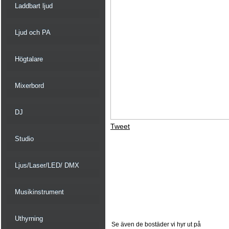
Laddbart ljud
Ljud och PA
Högtalare
Mixerbord
DJ
Tweet
Studio
Ljus/Laser/LED/ DMX
Musikinstrument
Uthyrning
Se även de bostäder vi hyr ut på