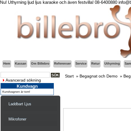
Nu! Uthyrning ljud ljus karaoke och även festvilla! 08-6400880 info@
Hem
Kassan
Om Billebro
Referenser
Service
Retur
Uthyrning
Sama
Start
»
Begagnat och Demo
»
Beg
Avancerad sökning
Kundvagn
Kundvagnen är tom!
Laddbart Ljus
Mikrofoner