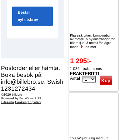
Klassisk gitarr, kombination
av metall- & nylonsträngar för
bästa ljud. 3 metall för lägre
toner...
Läs mer
1 295:-
Postorder eller hämta.
1 036:- exkl. moms
FRAKTFRITT!
Boka besök på
Antal
info@billebro.se. Swish
1231272434
©2026
billebro
Powered by
FozzCom
9.99
Sitekarta
Cookies
Köpvillkor
1500W ljud 30kg med EQ,