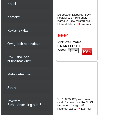
Kabel
Discolaser. Discoljus. 50W
Karaoke
högtalare. 2 mikrofoner.
Karaoke. 50W förstärkare.
Blåtand. Mixer....
Läs mer
Reklamskyltar
999:-
799:- exkl. moms
Övrigt och reservdelar
FRAKTFRITT!
Antal
Rök-, snö- och
bubbelmaskiner
Metalldetektorer
Stativ
2st 1000W 12" proffsbasar
Inverters,
med 3" ventilerade KAPTON
Strömförsörjning och El
talspolar. 10.4kg. 120 oz
magnetmassa....
Läs mer