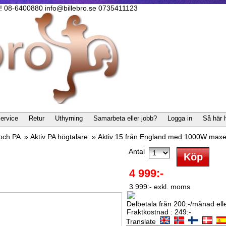
lla! 08-6400880 info@billebro.se 0735411123
ervice
Retur
Uthyrning
Samarbeta eller jobb?
Logga in
Så här 
 och PA
»
Aktiv PA högtalare
»
Aktiv 15 från England med 1000W maxef
Antal
4 999:-
3 999:- exkl. moms
Delbetala från 200:-/månad eller
Fraktkostnad : 249:-
Translate