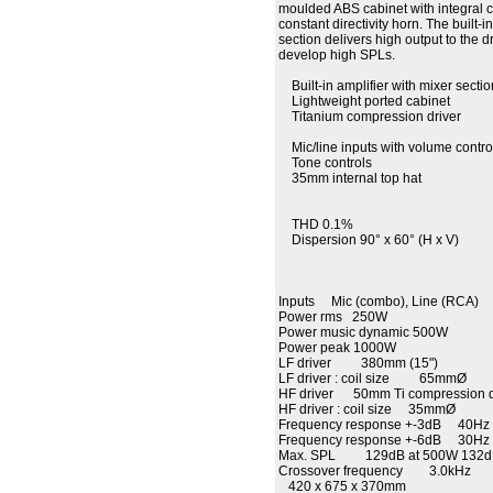
moulded ABS cabinet with integral 
constant directivity horn. The built-i
section delivers high output to the dr
develop high SPLs.
Built-in amplifier with mixer sectio
Lightweight ported cabinet
Titanium compression driver
Mic/line inputs with volume contro
Tone controls
35mm internal top hat
THD 0.1%
Dispersion 90° x 60° (H x V)
Inputs Mic (combo), Line (RCA)
Power rms 250W
Power music dynamic 500W
Power peak 1000W
LF driver 380mm (15")
LF driver : coil size 65mmØ
HF driver 50mm Ti compression d
HF driver : coil size 35mmØ
Frequency response +-3dB 40Hz 
Frequency response +-6dB 30Hz 
Max. SPL 129dB at 500W 132dB
Crossover frequency 3.0kHz
420 x 675 x 370mm