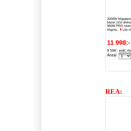
2000W högtalare
basar 12st disk
960W PRO-slutst
högsta...
Läs m
11 998:-
9 598:- exkl. 
Antal
REA: