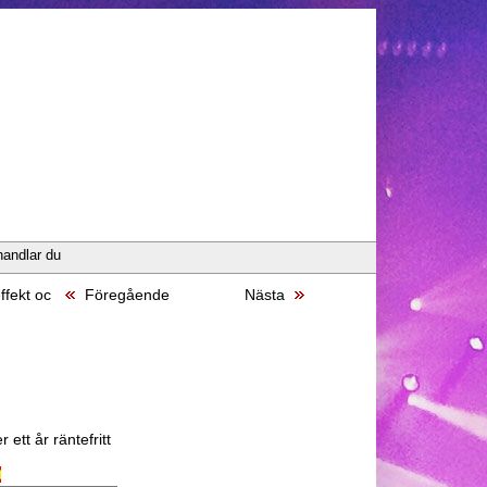
handlar du
fekt oc
Föregående
Nästa
 ett år räntefritt