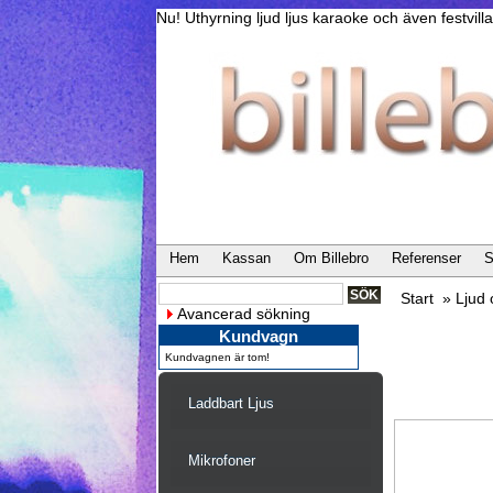
Nu! Uthyrning ljud ljus karaoke och även festvi
Hem
Kassan
Om Billebro
Referenser
S
Start
»
Ljud
Avancerad sökning
Kundvagn
Kundvagnen är tom!
Laddbart Ljus
Mikrofoner