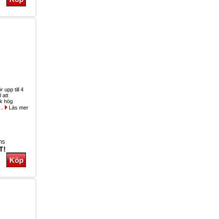
 upp till 4
 att
k hög
...
Läs mer
ms
T!