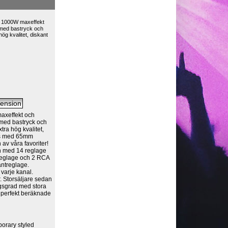
d 1000W maxeffekt
t med bastryck och
ög kvalitet, diskant
m
axeffekt och
 med bastryck och
ra hög kvalitet,
as med 65mm
n av våra favoriter!
en med 14 reglage
reglage och 2 RCA
antreglage.
varje kanal.
. Storsäljare sedan
gsgrad med stora
r perfekt beräknade
porary styled