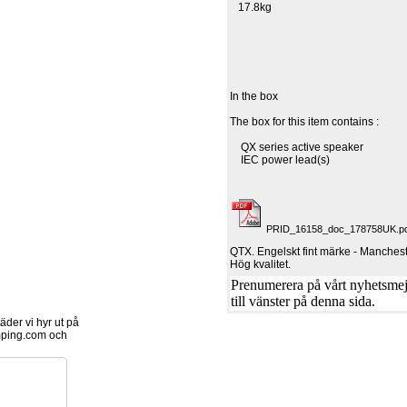
17.8kg
In the box
The box for this item contains :
QX series active speaker
IEC power lead(s)
PRID_16158_doc_178758UK.pdf
QTX. Engelskt fint märke - Manches
Hög kvalitet.
Prenumerera på vårt nyhetsmejl
till vänster på denna sida.
der vi hyr ut på
ping.com och