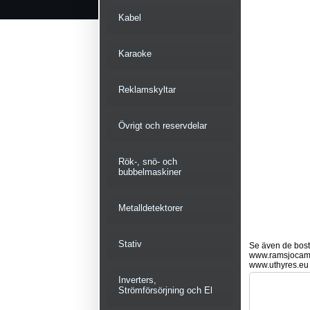
Kabel
Karaoke
Reklamskyltar
Övrigt och reservdelar
Rök-, snö- och
bubbelmaskiner
Metalldetektorer
Stativ
Se även de bostä
www.ramsjocam
www.uthyres.eu
Inverters,
Strömförsörjning och El