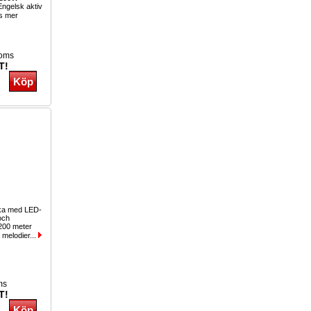
Engelsk aktiv
s mer
moms
T!
cka med LED-
och
200 meter
 melodier...
ms
T!