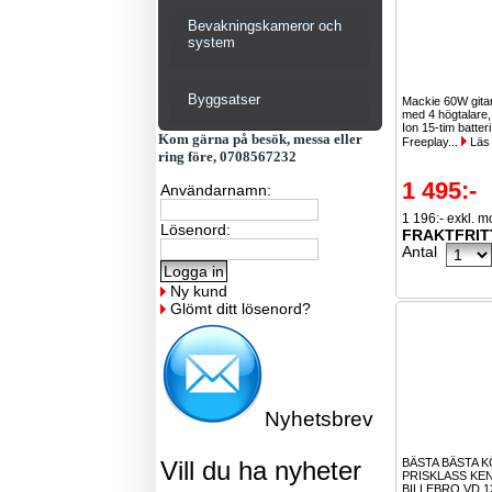
Bevakningskameror och
system
Byggsatser
Mackie 60W gitar
med 4 högtalare, 
Ion 15-tim batter
Kom gärna på besök, messa eller
Freeplay...
Läs
ring före, 0708567232
1 495:-
Användarnamn:
1 196:- exkl. 
Lösenord:
FRAKTFRIT
Antal
Ny kund
Glömt ditt lösenord?
Nyhetsbrev
Vill du ha nyheter
BÄSTA BÄSTA K
PRISKLASS KE
BILLEBRO VD 