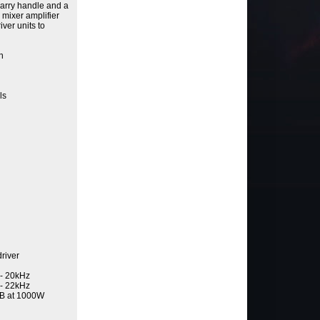
carry handle and a
n mixer amplifier
iver units to
n
ls
river
- 20kHz
- 22kHz
 at 1000W