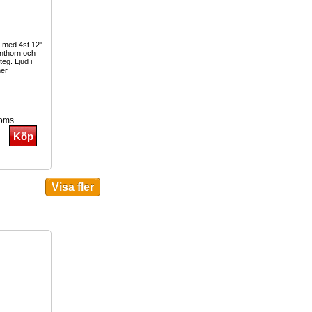
 med 4st 12"
anthorn och
eg. Ljud i
er
moms