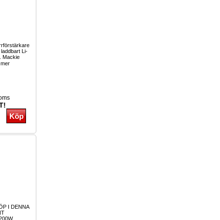
rförstärkare
laddbart Li-
i. Mackie
 mer
moms
T!
ÖP I DENNA
NT
1200W