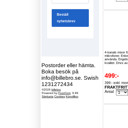
4-kanals mixer för
mikrofoner. Enkel
använda. Engels
kvalitet. Drivs av
Postorder eller hämta.
Boka besök på
499:-
info@billebro.se. Swish
399:- exkl. mo
1231272434
FRAKTFRIT
©2026
billebro
Antal
Powered by
FozzCom
9.99
Sitekarta
Cookies
Köpvillkor