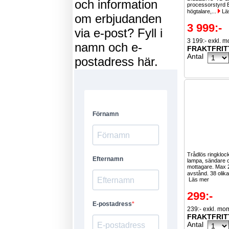
och information
processorstyrd 
högtalare,...
Lä
om erbjudanden
3 999:-
via e-post? Fyll i
3 199:- exkl. 
namn och e-
FRAKTFRIT
Antal
postadress här.
Trådlös ringklo
lampa, sändare 
mottagare. Max 
avstånd. 38 olika
Läs mer
299:-
239:- exkl. mo
FRAKTFRIT
Antal