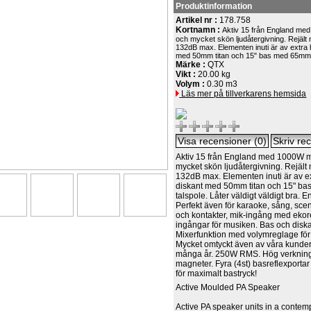
Produktinformation
Artikel nr :
178.758
Kortnamn :
Aktiv 15 från England me
och mycket skön ljudåtergivning. Rejäl
132dB max. Elementen inuti är av extra h
med 50mm titan och 15" bas med 65m
Märke :
QTX
Vikt :
20.00 kg
Volym :
0.30 m3
Läs mer på tillverkarens hemsida
Aktiv 15 från England med 1000W m
mycket skön ljudåtergivning. Rejält
132dB max. Elementen inuti är av ext
diskant med 50mm titan och 15" b
talspole. Låter väldigt väldigt bra. E
Perfekt även för karaoke, sång, sc
och kontakter, mik-ingång med eko
ingångar för musiken. Bas och disk
Mixerfunktion med volymreglage för 
Mycket omtyckt även av våra kunder
många år. 250W RMS. Hög verknin
magneter. Fyra (4st) basreflexporta
för maximalt bastryck!
Active Moulded PA Speaker
Active PA speaker units in a contem