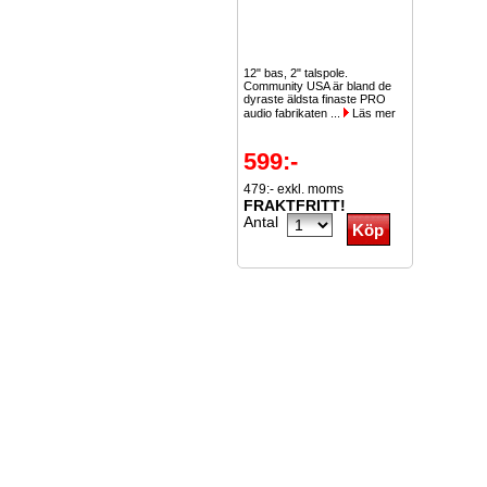
12" bas, 2" talspole.
Community USA är bland de
dyraste äldsta finaste PRO
audio fabrikaten ...
Läs mer
599:-
479:- exkl. moms
FRAKTFRITT!
Antal