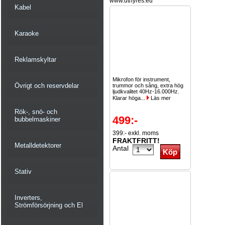
www.uthyres.eu
Kabel
Karaoke
Reklamskyltar
Mikrofon för instrument,
Övrigt och reservdelar
trummor och sång, extra hög
ljudkvalitet 40Hz-16.000Hz.
Klarar höga...
Läs mer
Rök-, snö- och
499:-
bubbelmaskiner
399:- exkl. moms
FRAKTFRITT!
Metalldetektorer
Antal
Stativ
Inverters,
Strömförsörjning och El