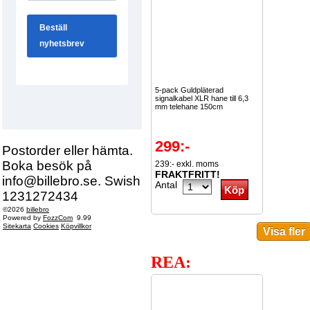
5-pack Guldpläterad
signalkabel XLR hane till 6,3
mm telehane 150cm
299:-
Postorder eller hämta.
Boka besök på
239:- exkl. moms
FRAKTFRITT!
info@billebro.se. Swish
Antal
1231272434
©2026
billebro
Powered by
FozzCom
9.99
Sitekarta
Cookies
Köpvillkor
REA: