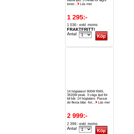
bästa ljud. 3 metall för lägre
toner...
Läs mer
1 295:-
1 036:- exkl. moms
FRAKTFRITT!
Antal
14 högtalare! 900W RMS.
3520W peak. 3-vägs ljud för
bil båt. 14 högtalare. Passar
de flesta bilar. 4st...
Läs mer
2 999:-
2 399:- exkl. moms
Antal