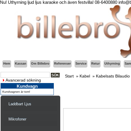
Nu! Uthyrning ljud ljus karaoke och även festvilla! 08-6400880 info@
Hem
Kassan
Om Billebro
Referenser
Service
Retur
Uthyrning
Sama
Start
»
Kabel
»
Kabelsats Bilaudio 
Avancerad sökning
Kundvagn
Kundvagnen är tom!
Laddbart Ljus
Mikrofoner