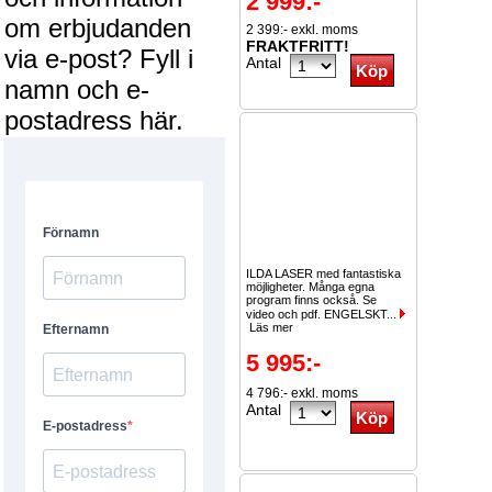
2 999:-
om erbjudanden
2 399:- exkl. moms
FRAKTFRITT!
via e-post? Fyll i
Antal
namn och e-
postadress här.
ILDA LASER med fantastiska
möjligheter. Många egna
program finns också. Se
video och pdf. ENGELSKT...
Läs mer
5 995:-
4 796:- exkl. moms
Antal