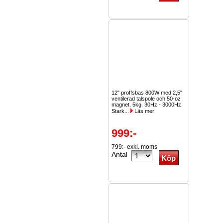
12" proffsbas 800W med 2,5"
ventilerad talspole och 50-oz
magnet. 5kg. 30Hz - 3000Hz.
Stark...
Läs mer
999:-
799:- exkl. moms
Antal