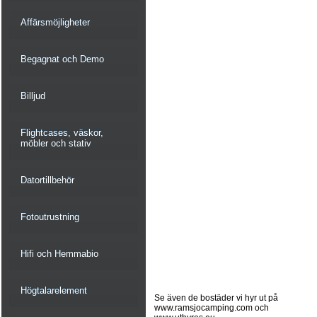
Affärsmöjligheter
Begagnat och Demo
Billjud
Flightcases, väskor,
möbler och stativ
Datortillbehör
Fotoutrustning
Hifi och Hemmabio
Högtalarelement
Se även de bostäder vi hyr ut på
www.ramsjocamping.com och