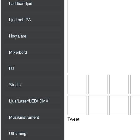
Laddbart ljud
Ljud och PA
Högtalare
Mixerbord
DJ
Studio
Ljus/Laser/LED/ DMX
Musikinstrument
Tweet
Uthyrning