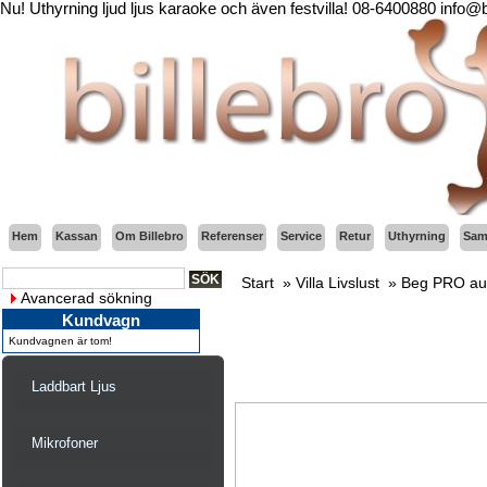
Nu! Uthyrning ljud ljus karaoke och även festvilla! 08-6400880 info@
Hem
Kassan
Om Billebro
Referenser
Service
Retur
Uthyrning
Sama
Start
»
Villa Livslust
»
Beg PRO au
Avancerad sökning
Kundvagn
Kundvagnen är tom!
Laddbart Ljus
Mikrofoner