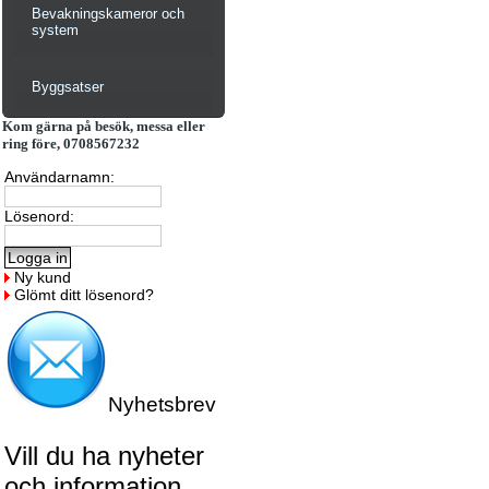
Bevakningskameror och
system
Byggsatser
Kom gärna på besök, messa eller
ring före, 0708567232
Användarnamn:
Lösenord:
Ny kund
Glömt ditt lösenord?
Nyhetsbrev
Vill du ha nyheter
och information