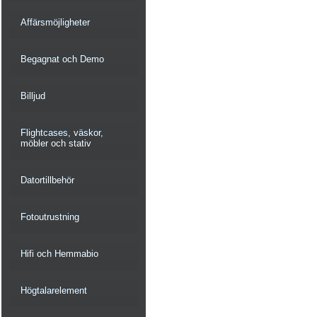
Affärsmöjligheter
Begagnat och Demo
Billjud
Flightcases, väskor,
möbler och stativ
Datortillbehör
Fotoutrustning
Hifi och Hemmabio
Högtalarelement