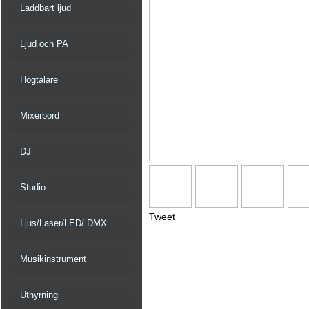
Laddbart ljud
Ljud och PA
Högtalare
Mixerbord
DJ
Studio
Tweet
Ljus/Laser/LED/ DMX
Musikinstrument
Uthyrning