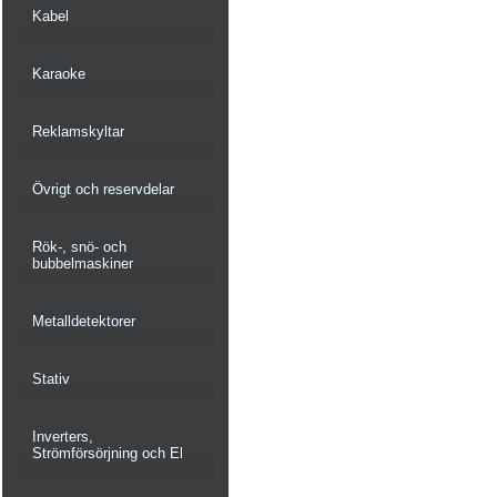
Kabel
Karaoke
Reklamskyltar
Övrigt och reservdelar
Rök-, snö- och
bubbelmaskiner
Metalldetektorer
Stativ
Inverters,
Strömförsörjning och El