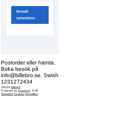
Postorder eller hämta.
Boka besök på
info@billebro.se. Swish
1231272434
©2026
billebro
Powered by
FozzCom
9.99
Sitekarta
Cookies
Köpvillkor