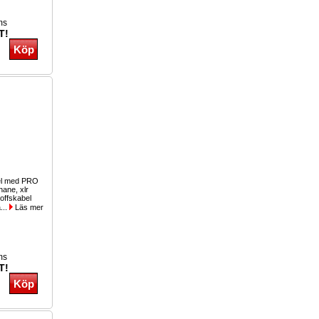
ms
T!
bel med PRO
hane, xlr
offskabel
...
Läs mer
ms
T!