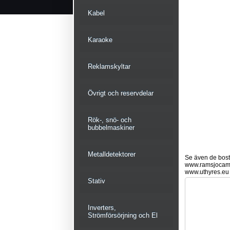
Kabel
Karaoke
Reklamskyltar
Övrigt och reservdelar
Rök-, snö- och
bubbelmaskiner
Metalldetektorer
Se även de bostä
www.ramsjocam
www.uthyres.eu
Stativ
Inverters,
Strömförsörjning och El