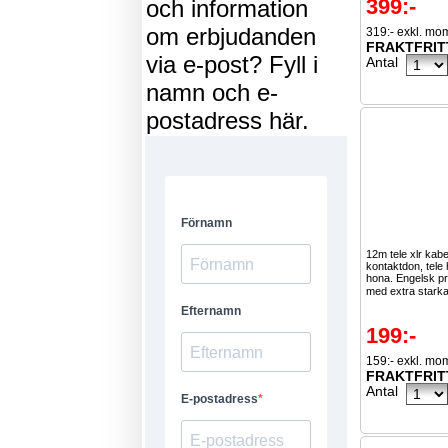
399:-
och information
om erbjudanden
319:- exkl. mo
FRAKTFRIT
via e-post? Fyll i
Antal
namn och e-
postadress här.
12m tele xlr ka
kontaktdon, tele 
hona. Engelsk pr
med extra starka
199:-
159:- exkl. mo
FRAKTFRIT
Antal