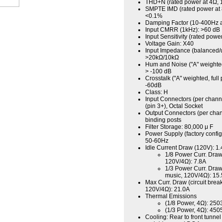
THD+N (rated power at 4Ω, 
SMPTE IMD (rated power at 
<0.1%
Damping Factor (10-400Hz a
Input CMRR (1kHz): >60 dB
Input Sensitivity (rated pow
Voltage Gain: X40
Input Impedance (balanced/
>20kΩ/10kΩ
Hum and Noise ("A" weighted,
> -100 dB
Crosstalk ("A" weighted, full
-60dB
Class: H
Input Connectors (per chan
(pin 3+), Octal Socket
Output Connectors (per chan
binding posts
Filter Storage: 80,000 μ F
Power Supply (factory confi
50-60Hz
Idle Current Draw (120V): 1
1/8 Power Curr. Draw 
120V/4Ω): 7.8A
1/3 Power Curr. Draw
music, 120V/4Ω): 15
Max Curr. Draw (circuit break
120V/4Ω): 21.0A
Thermal Emissions
(1/8 Power, 4Ω): 250
(1/3 Power, 4Ω): 450
Cooling: Rear to front tunnel