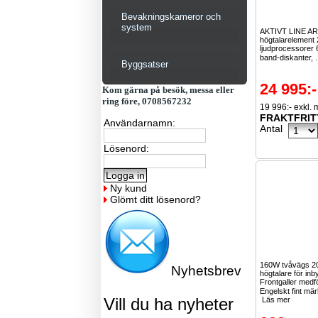
Bevakningskameror och
system
AKTIVT LINE A
högtalarelement 
ljudprocessore
band-diskanter, .
Byggsatser
24 995:-
Kom gärna på besök, messa eller
ring före, 0708567232
19 996:- exkl.
FRAKTFRIT
Användarnamn:
Antal
Lösenord:
Ny kund
Glömt ditt lösenord?
160W tvåvägs 
Nyhetsbrev
högtalare för in
Frontgaller medfö
Engelskt fint mär
Vill du ha nyheter
Läs mer