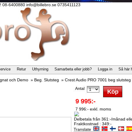
lla! 08-6400880 info@billebro.se 0735411123
ervice
Retur
Uthyrning
Samarbeta eller jobb?
Logga in
Så här 
gnat och Demo
»
Beg. Slutsteg
»
Crest Audio PRO 7001 beg slutsteg
Antal
9 995:-
7 996:- exkl. moms
Delbetala från 361:-/månad eller
Fraktkostnad : 349:-
Translate