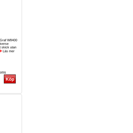
oGraf W8400
iverse
igt skick utan
.
Läs mer
moms