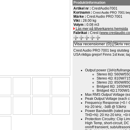
Produktinformation
Artikel nr :
CrestAudio7001
Kortnamn :
Crest Audio PRO 7001 beg
Märke :
Crest Audio PRO 7001
Vikt :
28.00 kg
Volym :
0.08 m3
Läs mer på tillverkarens hemsida
Fabrikat :
Crest (
www.crestaudio.c
Crest Audio PRO 7001 beg slutsteg
USA riktiga grejor! Finns 1st kvar, 
Output power (1kHz/fullrang
Stereo 8Ω: 560W/5
Stereo 4Ω: 810W/7
Stereo 2Ω: 850W/8
Bridged 8Ω: 1650W
Bridged 4Ω:1700W/
Max RMS Output Voltage (ea
Peak Output Voltage (each 
Frequency Response (+0 / -
Hz-20 kHz, -3dB @ 53kHz
Power Bandwidth (rated pow
THD+N): 20 Hz-20 kHz, +0/-
Protection Circuitry: Clip Li
High Temp, short-circuit, DC 
on/off transient, sub/ultrason