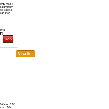
PAR med 7-
 i aluminium
med både 3-
Läs mer
moms
T!
00W med 2,5"
le och 50-oz