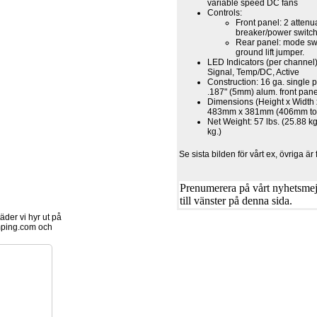
variable speed DC fans
Controls:
Front panel: 2 attenua
breaker/power switch
Rear panel: mode swi
ground lift jumper.
LED Indicators (per channel):
Signal, Temp/DC, Active
Construction: 16 ga. single p
.187" (5mm) alum. front pane
Dimensions (Height x Width
483mm x 381mm (406mm to 
Net Weight: 57 lbs. (25.88 kg
kg.)
Se sista bilden för vårt ex, övriga ä
Prenumerera på vårt nyhetsmejl
till vänster på denna sida.
der vi hyr ut på
ping.com och