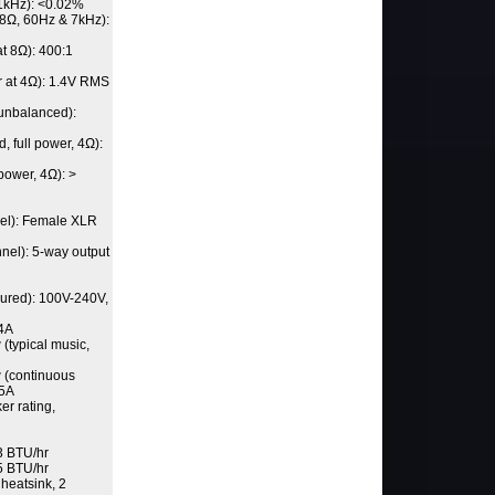
1kHz): <0.02%
8Ω, 60Hz & 7kHz):
t 8Ω): 400:1
er at 4Ω): 1.4V RMS
unbalanced):
 full power, 4Ω):
 power, 4Ω): >
nel): Female XLR
nel): 5-way output
gured): 100V-240V,
.4A
(typical music,
 (continuous
.5A
er rating,
3 BTU/hr
5 BTU/hr
 heatsink, 2