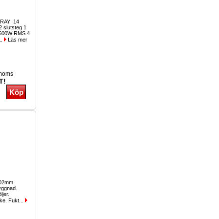
RRAY 14
2 slutsteg 1
r 600W RMS 4
..
Läs mer
 moms
T!
202mm
byggnad.
ljer.
ke. Fukt...