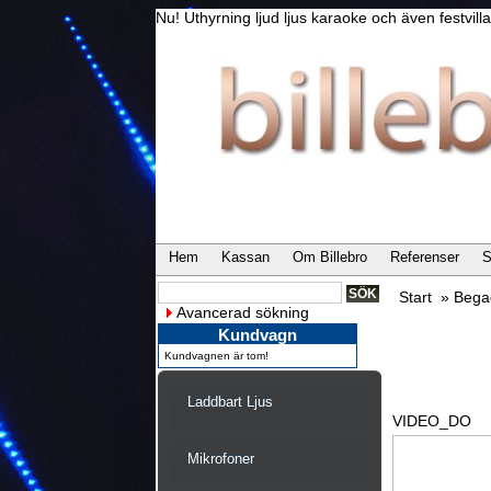
Nu! Uthyrning ljud ljus karaoke och även festvi
Hem
Kassan
Om Billebro
Referenser
S
Start
»
Bega
Avancerad sökning
Kundvagn
Kundvagnen är tom!
Laddbart Ljus
VIDEO_DO
Mikrofoner