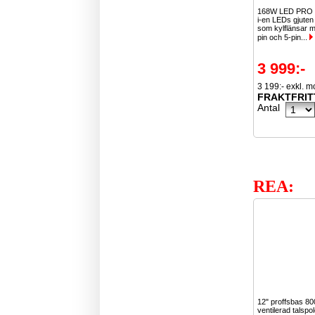
168W LED PRO 
i-en LEDs gjuten
som kylflänsar 
pin och 5-pin...
3 999:-
3 199:- exkl. 
FRAKTFRIT
Antal
REA:
12" proffsbas 8
ventilerad talspo