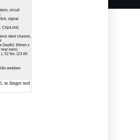
tors, circuit
;
tch, signal
 Clip/Limit,
iece steel chassis,
l
 x Depth): 89mm x
rear ears)
.), 52 lbs. (23.60
r från webben
, se längre ned