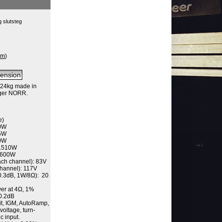
 slutsteg
om
)
 24kg made in
lager NORR.
e)
50W
15W
50W
/1510W
1600W
ch channel): 83V
channel): 117V
0.3dB, 1W/8Ω): 20
er at 4Ω, 1%
0.2dB
mit, IGM, AutoRamp,
voltage, turn-
ic input.