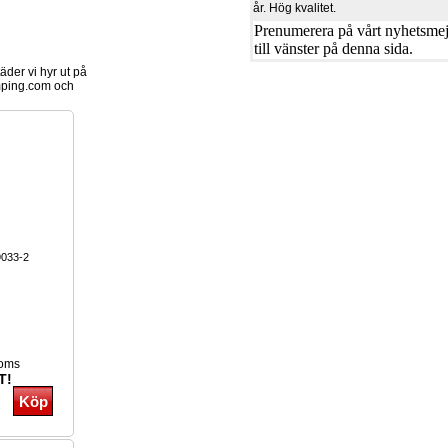
år. Hög kvalitet.
Prenumerera på vårt nyhetsmejl
till vänster på denna sida.
der vi hyr ut på
ping.com och
9033-2
moms
T!