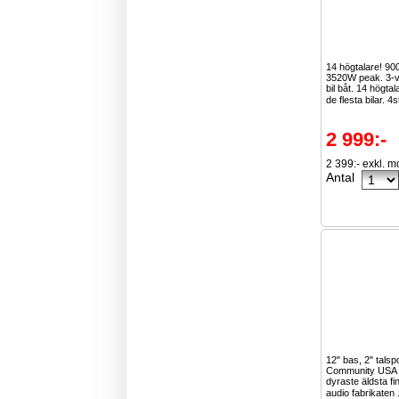
14 högtalare! 9
3520W peak. 3-vä
bil båt. 14 högta
de flesta bilar. 4s
2 999:-
2 399:- exkl. 
Antal
12" bas, 2" talsp
Community USA ä
dyraste äldsta f
audio fabrikaten 