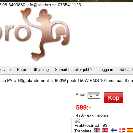
lla! 08-6400880 info@billebro.se 0735411123
ervice
Retur
Uthyrning
Samarbeta eller jobb?
Logga in
Så här 
 och PA
»
Högtalarelement
»
600W peak 150W RMS 10-tums bas 8 oh
Antal
599:-
479:- exkl. moms
Fraktkostnad : 99:-
Translate