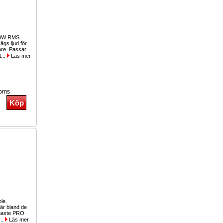
00W RMS.
gs ljud för
lare. Passar
t...
Läs mer
moms
ole.
r bland de
inaste PRO
...
Läs mer