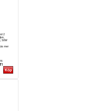
ed 2
ljus,
nd, 50W
äs mer
ms
T!