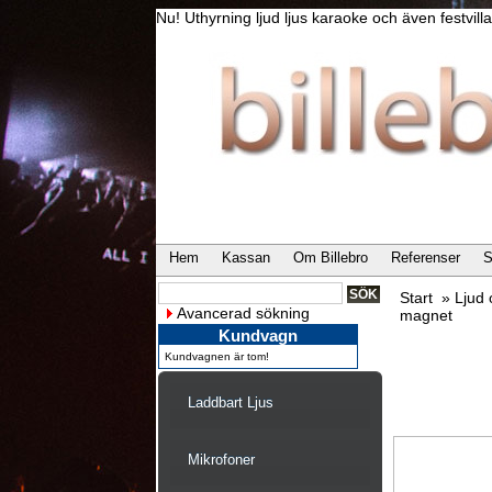
Nu! Uthyrning ljud ljus karaoke och även festvi
Hem
Kassan
Om Billebro
Referenser
S
Start
»
Ljud
Avancerad sökning
magnet
Kundvagn
Kundvagnen är tom!
Laddbart Ljus
Mikrofoner