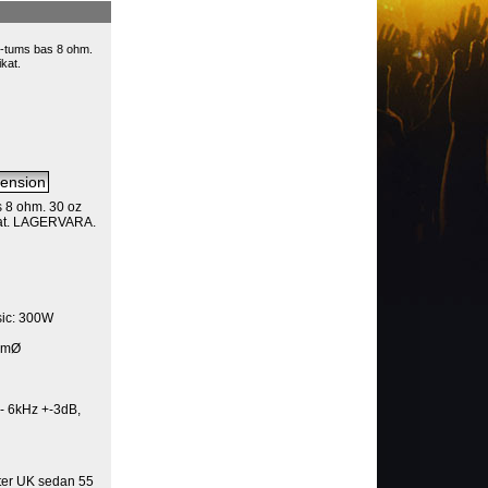
tums bas 8 ohm.
kat.
 8 ohm. 30 oz
ikat. LAGERVARA.
sic: 300W
mmØ
- 6kHz +-3dB,
ster UK sedan 55