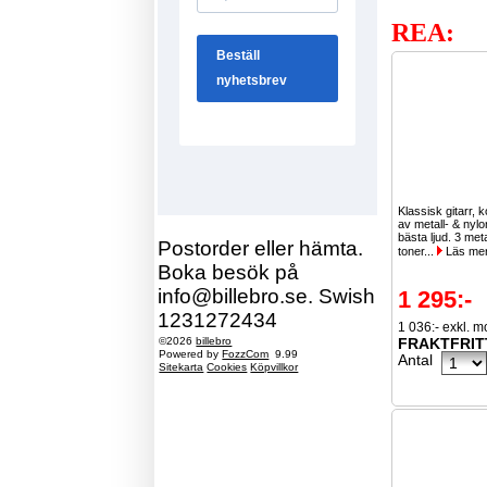
REA:
Klassisk gitarr, 
av metall- & nylo
bästa ljud. 3 meta
Postorder eller hämta.
toner...
Läs me
Boka besök på
info@billebro.se. Swish
1 295:-
1231272434
1 036:- exkl. 
©2026
billebro
FRAKTFRIT
Powered by
FozzCom
9.99
Antal
Sitekarta
Cookies
Köpvillkor