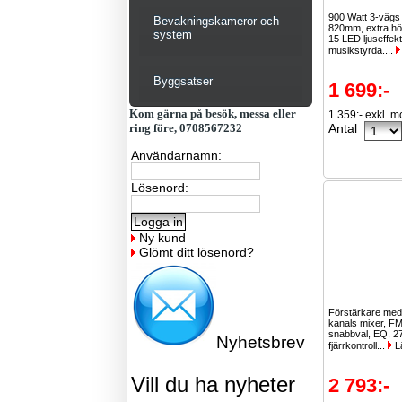
900 Watt 3-vägs
Bevakningskameror och
820mm, extra hög 
system
15 LED ljuseffek
musikstyrda....
Byggsatser
1 699:-
Kom gärna på besök, messa eller
1 359:- exkl. 
ring före, 0708567232
Antal
Användarnamn:
Lösenord:
Ny kund
Glömt ditt lösenord?
Förstärkare med 
kanals mixer, F
snabbval, EQ, 27
Nyhetsbrev
fjärrkontroll...
L
Vill du ha nyheter
2 793:-