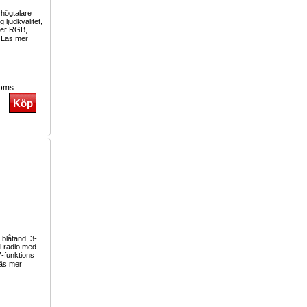
 högtalare
ljudkvalitet,
ter RGB,
Läs mer
moms
blåtand, 3-
M-radio med
-funktions
äs mer