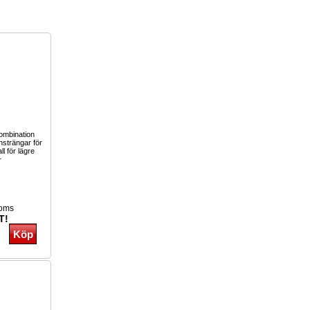
kombination
nsträngar för
ll för lägre
r
moms
T!