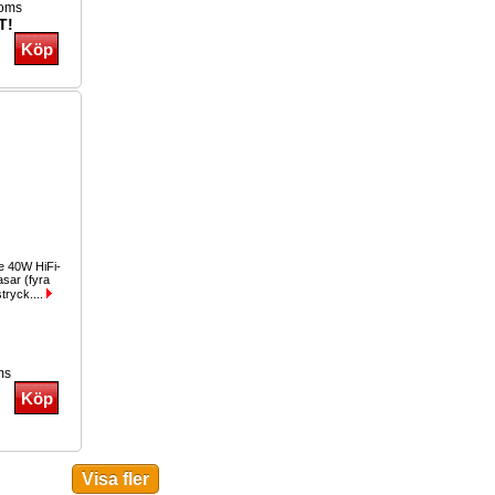
moms
T!
e 40W HiFi-
asar (fyra
stryck....
ms