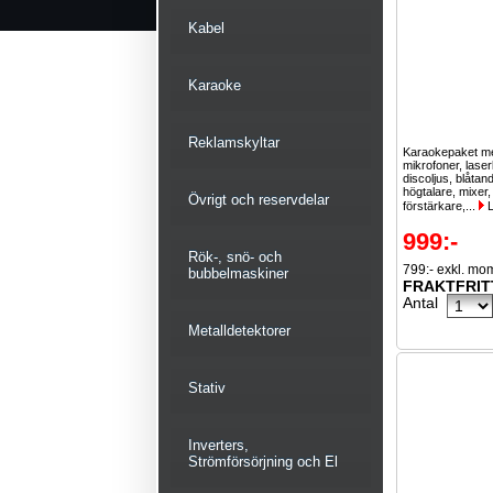
Kabel
Karaoke
Reklamskyltar
Karaokepaket m
mikrofoner, laser
discoljus, blåta
högtalare, mixer,
Övrigt och reservdelar
förstärkare,...
L
999:-
Rök-, snö- och
799:- exkl. mo
bubbelmaskiner
FRAKTFRIT
Antal
Metalldetektorer
Stativ
Inverters,
Strömförsörjning och El