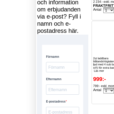
och information
2 234:- exkl. 
FRAKTFRIT
om erbjudanden
Antal
via e-post? Fyll i
namn och e-
postadress här.
2st laddbara
blåtandshögtalar
ljud med 4 sub b
st!!) för extra ba
Läs mer
999:-
799:- exkl. mo
Antal