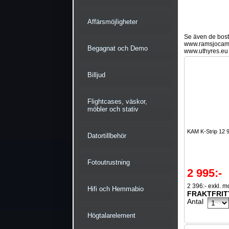
Affärsmöjligheter
Se även de bostä
www.ramsjocam
Begagnat och Demo
www.uthyres.eu
Billjud
Flightcases, väskor,
möbler och stativ
KAM K-Strip 12 
Datortillbehör
Fotoutrustning
2 995:-
2 396:- exkl. 
Hifi och Hemmabio
FRAKTFRIT
Antal
Högtalarelement