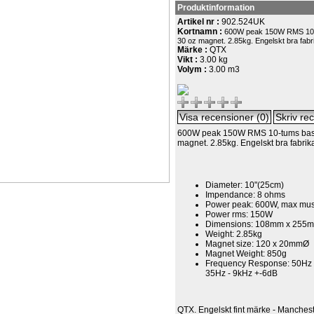
Produktinformation
Artikel nr :
902.524UK
Kortnamn :
600W peak 150W RMS 10-
30 oz magnet. 2.85kg. Engelskt bra fabri
Märke :
QTX
Vikt :
3.00 kg
Volym :
3.00 m3
600W peak 150W RMS 10-tums bas
magnet. 2.85kg. Engelskt bra fabr
Diameter: 10"(25cm)
Impendance: 8 ohms
Power peak: 600W, max mu
Power rms: 150W
Dimensions:
108mm x 255
Weight: 2.85kg
Magnet size: 120 x 20mmØ
Magnet Weight: 850g
Frequency Response: 50Hz 
35Hz - 9kHz +-6dB
QTX. Engelskt fint märke - Manche