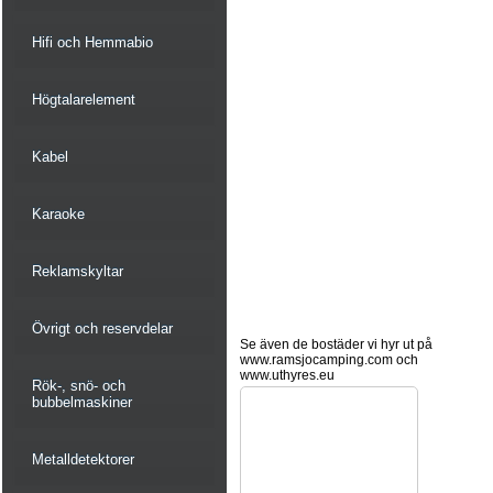
Hifi och Hemmabio
Högtalarelement
Kabel
Karaoke
Reklamskyltar
Övrigt och reservdelar
Se även de bostäder vi hyr ut på
www.ramsjocamping.com och
www.uthyres.eu
Rök-, snö- och
bubbelmaskiner
Metalldetektorer