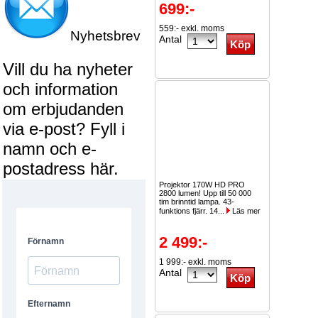
699:-
559:- exkl. moms
Nyhetsbrev
Antal
Vill du ha nyheter
och information
om erbjudanden
via e-post? Fyll i
namn och e-
postadress här.
Projektor 170W HD PRO
2800 lumen! Upp till 50 000
tim brinntid lampa. 43-
funktions fjärr. 14...
Läs mer
2 499:-
1 999:- exkl. moms
Antal