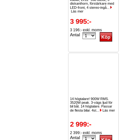
diskanthorn, förstärkare med
LED-front, 4 stereo-ingå...
Läs mer
3 995:-
3 196:- exkl. moms
Antal
14 högtalare! 900W RMS.
3520W peak. 3-vägs ljud för
bil båt. 14 högtalare. Passar
de flesta bilar. 4st...
Läs mer
2 999:-
2 399:- exkl. moms
Antal