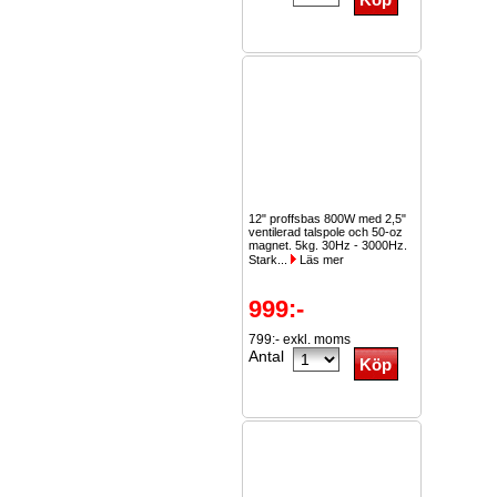
12" proffsbas 800W med 2,5"
ventilerad talspole och 50-oz
magnet. 5kg. 30Hz - 3000Hz.
Stark...
Läs mer
999:-
799:- exkl. moms
Antal