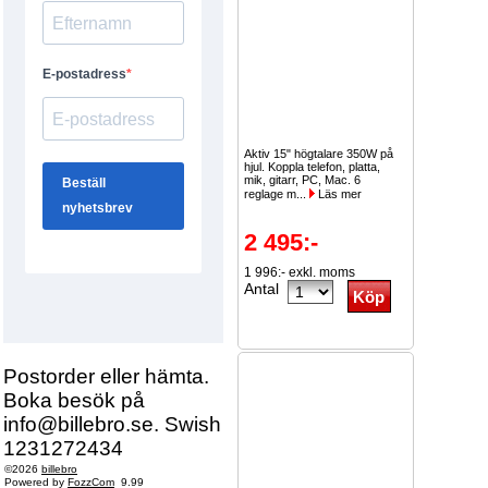
Aktiv 15" högtalare 350W på
hjul. Koppla telefon, platta,
mik, gitarr, PC, Mac. 6
reglage m...
Läs mer
2 495:-
1 996:- exkl. moms
Antal
Postorder eller hämta.
Boka besök på
info@billebro.se. Swish
1231272434
©2026
billebro
Powered by
FozzCom
9.99