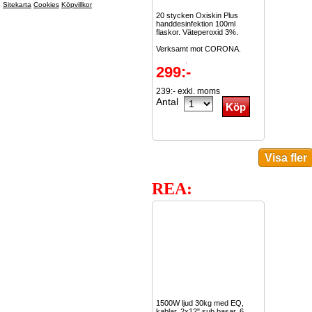
Sitekarta
Cookies
Köpvillkor
20 stycken Oxiskin Plus
handdesinfektion 100ml
flaskor. Väteperoxid 3%.
Verksamt mot CORONA.
Kostar...
Läs mer
299:-
239:- exkl. moms
Antal
REA:
1500W ljud 30kg med EQ,
kablar, 2x12" sub basar, 6