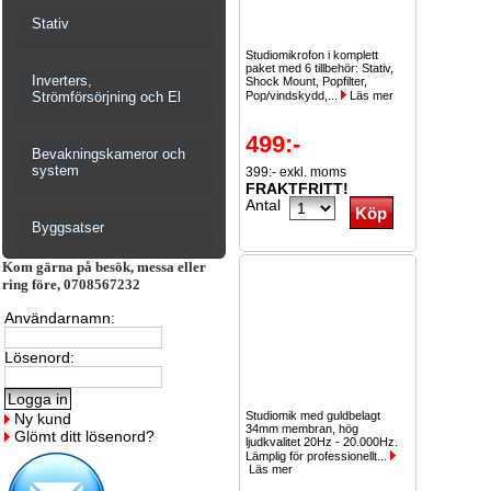
Stativ
Studiomikrofon i komplett
paket med 6 tillbehör: Stativ,
Inverters,
Shock Mount, Popfilter,
Strömförsörjning och El
Pop/vindskydd,...
Läs mer
499:-
Bevakningskameror och
system
399:- exkl. moms
FRAKTFRITT!
Antal
Byggsatser
Kom gärna på besök, messa eller
ring före, 0708567232
Användarnamn:
Lösenord:
Studiomik med guldbelagt
Ny kund
34mm membran, hög
Glömt ditt lösenord?
ljudkvalitet 20Hz - 20.000Hz.
Lämplig för professionellt...
Läs mer