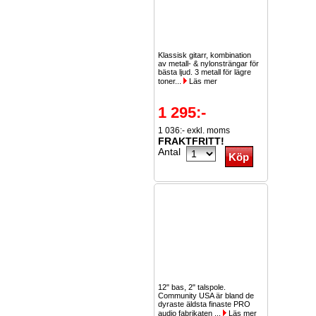
Klassisk gitarr, kombination
av metall- & nylonsträngar för
bästa ljud. 3 metall för lägre
toner...
Läs mer
1 295:-
1 036:- exkl. moms
FRAKTFRITT!
Antal
12" bas, 2" talspole.
Community USA är bland de
dyraste äldsta finaste PRO
audio fabrikaten ...
Läs mer