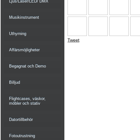
Ljus/Laser/LED/ DMX
Musikinstrument
Uthyrning
Tweet
Affärsmöjligheter
Begagnat och Demo
Billjud
Flightcases, väskor,
möbler och stativ
Datortillbehör
Fotoutrustning