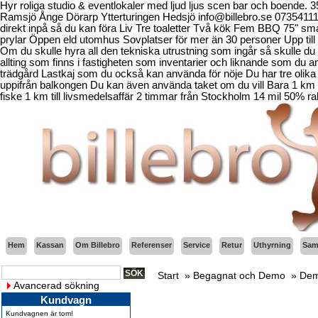
Hyr roliga studio & eventlokaler med ljud ljus scen bar och boende.
Ramsjö Ånge Dörarp Ytterturingen Hedsjö info@billebro.se 073541
direkt inpå så du kan föra Liv Tre toaletter Två kök Fem BBQ 75" sma
prylar Öppen eld utomhus Sovplatser för mer än 30 personer Upp till 
Om du skulle hyra all den tekniska utrustning som ingår så skulle du b
allting som finns i fastigheten som inventarier och liknande som d
trädgård Lastkaj som du också kan använda för nöje Du har tre olika 
uppifrån balkongen Du kan även använda taket om du vill Bara 1 km fr
fiske 1 km till livsmedelsaffär 2 timmar från Stockholm 14 mil 50% ra
Hem
Kassan
Om Billebro
Referenser
Service
Retur
Uthyrning
Sama
Start
»
Begagnat och Demo
»
Dem
Avancerad sökning
Kundvagn
Kundvagnen är tom!