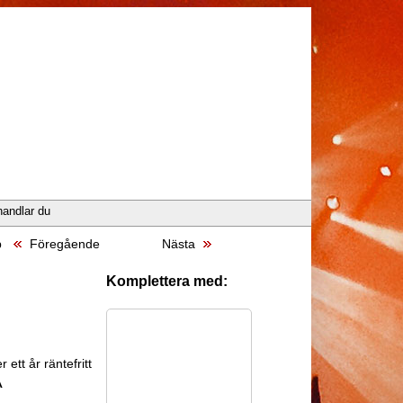
handlar du
p
Föregående
Nästa
Komplettera med:
 ett år räntefritt
A