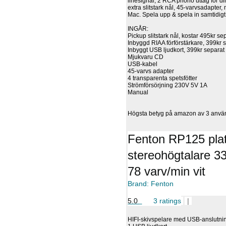
linesignal, 2 RCA phono uttag för di
extra slitstark nål, 45-varvsadapter
Mac. Spela upp & spela in samtidigt 
INGÅR:
Pickup slitstark nål, kostar 495kr se
Inbyggd RIAA förförstärkare, 399kr 
Inbyggt USB ljudkort, 399kr separat
Mjukvaru CD
USB-kabel
45-varvs adapter
4 transparenta spetsfötter
Strömförsörjning 230V 5V 1A
Manual
Högsta betyg på amazon av 3 anvä
Fenton RP125 plat
stereohögtalare 3
78 varv/min vit
Brand: Fenton
5.0
3 ratings
|
HIFI-skivspelare med USB-anslutning