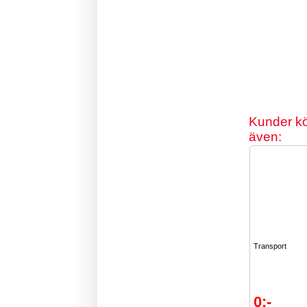
Kunder k
även:
Transport
0:-