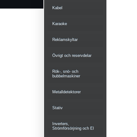
Kabel
Karaoke
Reklamskyltar
Övrigt och reservdelar
Rök-, snö- och
bubbelmaskiner
Metalldetektorer
Stativ
Inverters,
Strömförsörjning och El