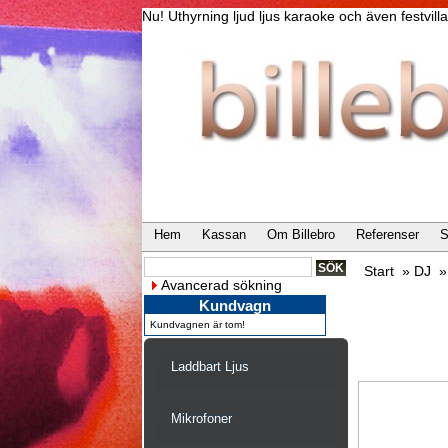
Nu! Uthyrning ljud ljus karaoke och även festvi
Hem
Kassan
Om Billebro
Referenser
S
Start
»
DJ
Avancerad sökning
Kundvagn
Kundvagnen är tom!
Laddbart Ljus
Mikrofoner