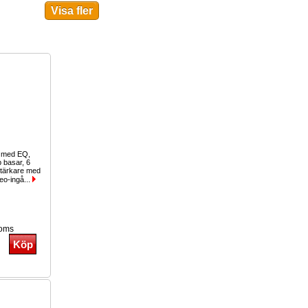
g med EQ,
b basar, 6
stärkare med
eo-ingå...
moms