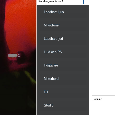
Kundvagnen är tom!
Laddbart Ljus
Mikrofoner
Laddbart ljud
Ljud och PA
Högtalare
Mixerbord
DJ
Tweet
Studio