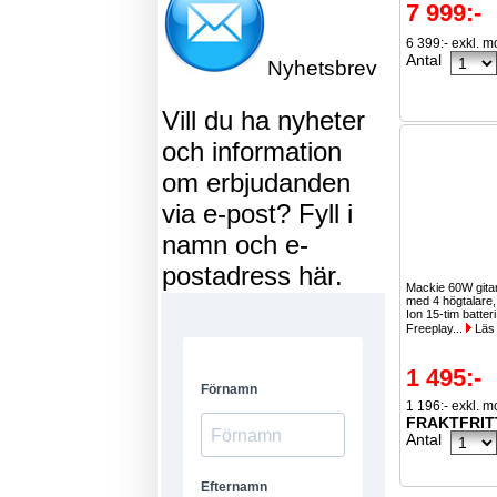
7 999:-
6 399:- exkl. 
Antal
Nyhetsbrev
Vill du ha nyheter
och information
om erbjudanden
via e-post? Fyll i
namn och e-
postadress här.
Mackie 60W gitar
med 4 högtalare, 
Ion 15-tim batter
Freeplay...
Läs
1 495:-
1 196:- exkl. 
FRAKTFRIT
Antal