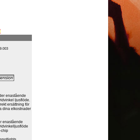
9.003
der enastående
idvinkel ljusflöde.
kt ersättning för
a dina elkostnader
er enastående
idvinkelljusflöde
-chip
spotlights