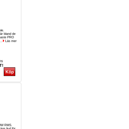
ole.
r bland de
inaste PRO
...
Läs mer
ms
T!
00W RMS.
gs ljud för