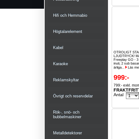
Hifi och Hemmabio
Högtalarelement
Kabel
OTROLIGT ST
LJUDTRYCK! Ma
Freeplay GO - 3
Karaoke
inuti, 2 sub bas
ärliga...
Läs me
999:-
Reklamskyltar
799:- exkl. mo
FRAKTFRIT
Antal
Övrigt och reservdelar
Rök-, snö- och
bubbelmaskiner
Metalldetektorer