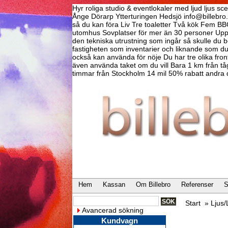
Hyr roliga studio & eventlokaler med ljud ljus 
Ånge Dörarp Ytterturingen Hedsjö info@billebr
så du kan föra Liv Tre toaletter Två kök Fem BB
utomhus Sovplatser för mer än 30 personer Upp t
den tekniska utrustning som ingår så skulle du be
fastigheten som inventarier och liknande som 
också kan använda för nöje Du har tre olika fron
även använda taket om du vill Bara 1 km från tågs
timmar från Stockholm 14 mil 50% rabatt andra 
Hem
Kassan
Om Billebro
Referenser
S
Start
»
Ljus
Avancerad sökning
Kundvagn