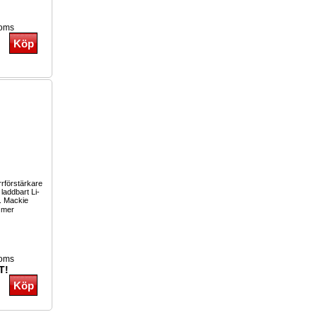
moms
rförstärkare
laddbart Li-
i. Mackie
 mer
moms
T!