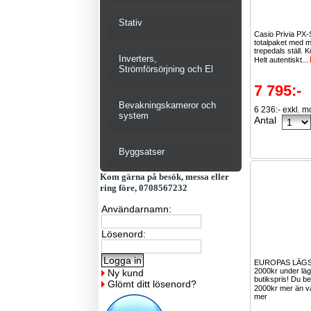
Stativ
Casio Privia PX
totalpaket med 
trepedals ställ. Köp
Inverters,
Helt autentiskt...
Strömförsörjning och El
7 795:-
Bevakningskameror och
6 236:- exkl. 
system
Antal
Byggsatser
Kom gärna på besök, messa eller
ring före, 0708567232
Användarnamn:
Lösenord:
EUROPAS LÄGS
2000kr under lä
Ny kund
butikspris! Du be
Glömt ditt lösenord?
2000kr mer än v
mer