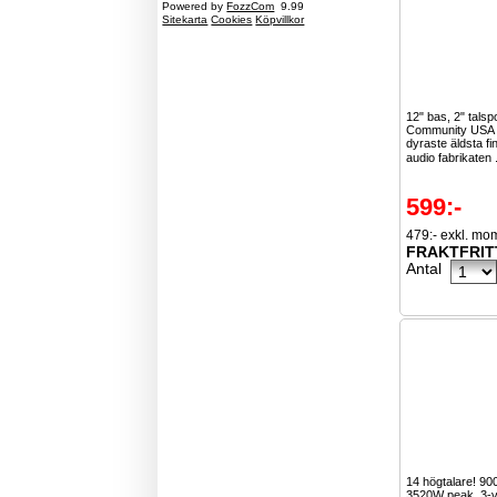
Powered by
FozzCom
9.99
Sitekarta
Cookies
Köpvillkor
12" bas, 2" talsp
Community USA ä
dyraste äldsta f
audio fabrikaten 
599:-
479:- exkl. mo
FRAKTFRIT
Antal
14 högtalare! 9
3520W peak. 3-vä