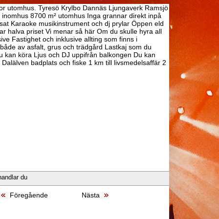
a ytor utomhus. Tyresö Krylbo Dannäs Ljungaverk Ramsjö
² inomhus 8700 m² utomhus Inga grannar direkt inpå
änsat Karaoke musikinstrument och dj prylar Öppen eld
r halva priset Vi menar så här Om du skulle hyra all
ve Fastighet och inklusive allting som finns i
åde av asfalt, grus och trädgård Lastkaj som du
r Du kan köra Ljus och DJ uppifrån balkongen Du kan
Dalälven badplats och fiske 1 km till livsmedelsaffär 2
handlar du
Föregående
Nästa