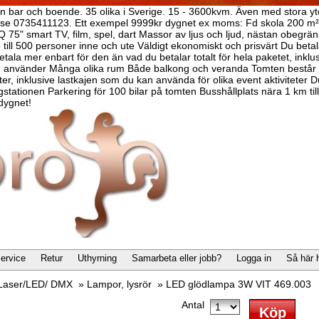
scen bar och boende. 35 olika i Sverige. 15 - 3600kvm. Även med stor
o.se 0735411123. Ett exempel 9999kr dygnet ex moms: Fd skola 200 m
Q 75" smart TV, film, spel, dart Massor av ljus och ljud, nästan obegr
ill 500 personer inne och ute Väldigt ekonomiskt och prisvärt Du betala
tala mer enbart för den än vad du betalar totalt för hela paketet, inklusi
du använder Många olika rum Både balkong och veranda Tomten består b
ter, inklusive lastkajen som du kan använda för olika event aktivitete
tationen Parkering för 100 bilar på tomten Busshållplats nära 1 km till 
dygnet!
ervice
Retur
Uthyrning
Samarbeta eller jobb?
Logga in
Så här 
/Laser/LED/ DMX
»
Lampor, lysrör
»
LED glödlampa 3W VIT 469.003
Antal