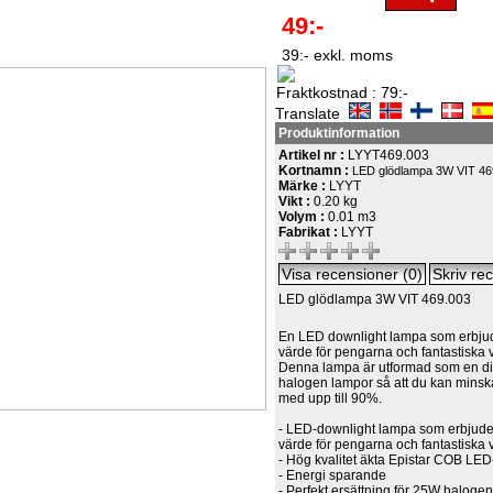
49:-
39:- exkl. moms
Fraktkostnad : 79:-
Translate
Produktinformation
Artikel nr :
LYYT469.003
Kortnamn :
LED glödlampa 3W VIT 46
Märke :
LYYT
Vikt :
0.20 kg
Volym :
0.01 m3
Fabrikat :
LYYT
LED glödlampa 3W VIT 469.003
En LED downlight lampa som erbju
värde för pengarna och fantastiska v
Denna lampa är utformad som en dire
halogen lampor så att du kan minsk
med upp till 90%.
- LED-downlight lampa som erbjud
värde för pengarna och fantastiska v
- Hög kvalitet äkta Epistar COB LED
- Energi sparande
- Perfekt ersättning för 25W halogen