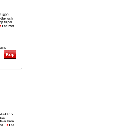
-S1000
möbel och
 till pall!
Läs mer
moms
TA PRIS,
gsta
talar bara
ad...
Läs