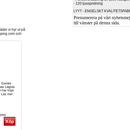
- 120 ljusspridning
LYYT - ENGELSKT KVALITETSFAB
Prenumerera på vårt nyhetsmejl
till vänster på denna sida.
der vi hyr ut på
ping.com och
! Gemini
as Lägsta
i har köpt
Läs mer
moms