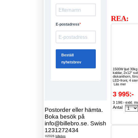
REA:
1500W ljud 30k
kablar, 2x12" su
diskanthorn, för
LED-front, 4 ster
Läs mer
3 995:-
3 196:- exkl. 
Antal
Postorder eller hämta.
Boka besök på
info@billebro.se. Swish
1231272434
©2026
billebro