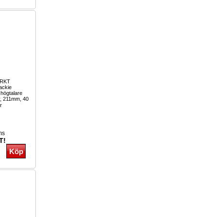
ARKT
ckie
 högtalare
ar, 211mm, 40
r
ms
T!