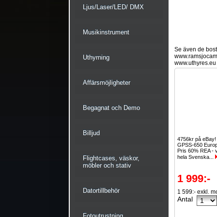
Ljus/Laser/LED/ DMX
Musikinstrument
Se även de bostä
www.ramsjocam
Uthyrning
www.uthyres.eu
Affärsmöjligheter
Begagnat och Demo
Billjud
4756kr på eBay
GPSS-650 Europ
Pris 60% REA - v
hela Svenska...
Flightcases, väskor,
möbler och stativ
1 999:-
Datortillbehör
1 599:- exkl. 
Antal
Fotoutrustning