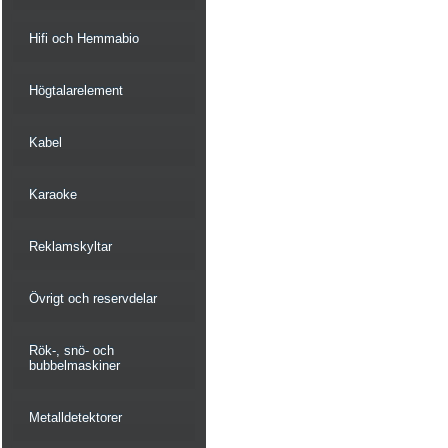
Hifi och Hemmabio
Högtalarelement
Kabel
Karaoke
Reklamskyltar
Övrigt och reservdelar
Rök-, snö- och
bubbelmaskiner
Metalldetektorer