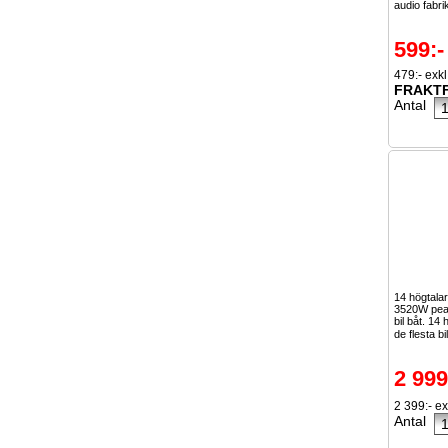
audio fabri
599:-
479:- exk
FRAKTF
Antal
14 högtala
3520W peak
bil båt. 14
de flesta bi
2 999
2 399:- e
Antal