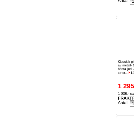
Antal
Klassisk gi
av metall- 
bästa ljud. 
toner...
Lä
1 295
1 036:- e
FRAKTF
Antal