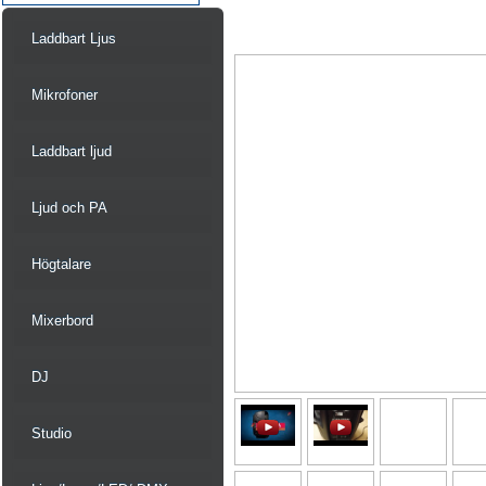
Laddbart Ljus
Mikrofoner
Laddbart ljud
Ljud och PA
Högtalare
Mixerbord
DJ
Studio