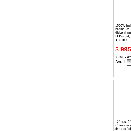
1500W lju
kablar, 2x1
diskanthor
LED-front, 
Läs mer
3 995
3 196:- e
Antal
12" bas, 2"
Community
dyraste äl