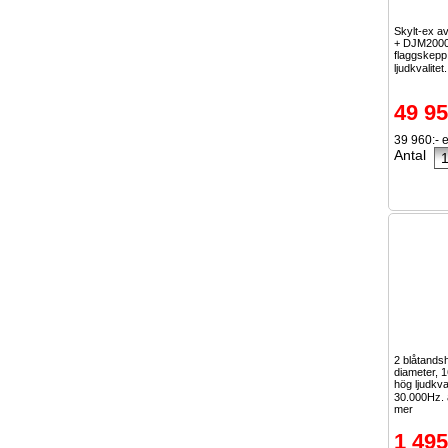
Skylt-ex 
+ DJM2000
flaggskepp
ljudkvalitet.
49 95
39 960:- 
Antal
2 blåtands
diameter, 
hög ljudkva
30.000Hz. 
mer
1 495