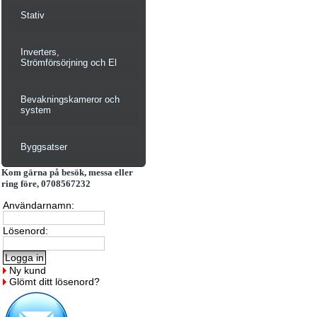
Stativ
Inverters,
Strömförsörjning och El
Bevakningskameror och
system
Byggsatser
Kom gärna på besök, messa eller
ring före, 0708567232
Användarnamn:
Lösenord:
Ny kund
Glömt ditt lösenord?