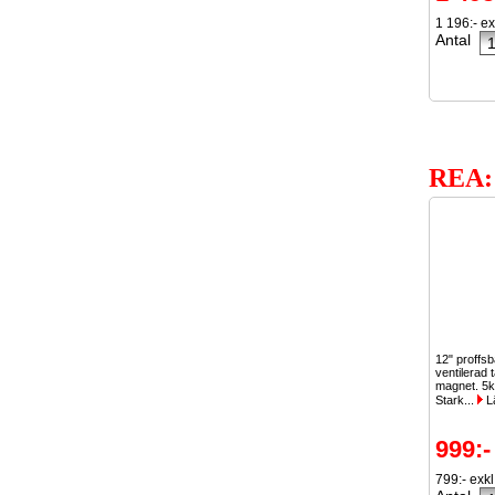
1 196:- e
Antal
REA:
12" proffs
ventilerad 
magnet. 5k
Stark...
L
999:-
799:- exk