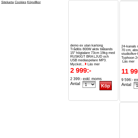
Sitekarta
Cookies
Köpvillkor
demo ex utan kartong
24-kanals 
Trådlös 800W aktiv blåtands
70 cm, abs
15" högtalare 73cm 19kg med
studio/live-
RUSKIGT BRA LJUD och
Typhoon 24
USB mediaspelare MP3.
Läs mer
Mycket...
Läs mer
2 999:-
11 99
2 399:- exkl. moms
9 596:- e
Antal
Antal