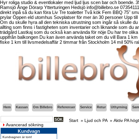
Hyr roliga studio & eventlokaler med ljud ljus scen bar och boende.
Ramsjö Ånge Dörarp Ytterturingen Hedsjö info@billebro.se 073541
direkt inpå så du kan föra Liv Tre toaletter Två kök Fem BBQ 75" sma
prylar Öppen eld utomhus Sovplatser för mer än 30 personer Upp till 
Om du skulle hyra all den tekniska utrustning som ingår så skulle du b
allting som finns i fastigheten som inventarier och liknande som d
trädgård Lastkaj som du också kan använda för nöje Du har tre olika 
uppifrån balkongen Du kan även använda taket om du vill Bara 1 km fr
fiske 1 km till livsmedelsaffär 2 timmar från Stockholm 14 mil 50% ra
Hem
Kassan
Om Billebro
Referenser
Service
Retur
Uthyrning
Sama
Start
»
Ljud och PA
»
Aktiv PA hög
Avancerad sökning
Kundvagn
Kundvagnen är tom!