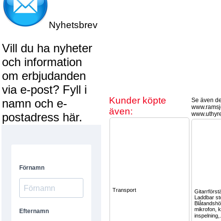
Nyhetsbrev
Vill du ha nyheter
och information
om erbjudanden
via e-post? Fyll i
Kunder köpte
namn och e-
Se även de
www.ramsj
även:
postadress här.
www.uthyr
Transport
Gitarrförst
Laddbar st
Blåtandshö
mikrofon, 
inspelning,.