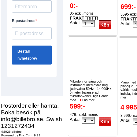
0:-
699:-
0:- exkl. moms
559:- exk
FRAKTFRITT!
FRAKTF
Antal
Antal
Mikrofon för sång och
Piano med 
instrument med extra hög
pianoljud, 
ljudkvalitet 50Hz - 14.000Hz.
världsmusi
5 meter balanserad
indiskt, in
mikrofonkabel High Grade
mer
med...
Läs mer
Postorder eller hämta.
599:-
4 995
Boka besök på
479:- exkl. moms
3 996:- e
info@billebro.se. Swish
Antal
Antal
1231272434
©2026
billebro
Powered by
FozzCom
9.99