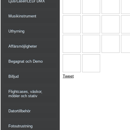
Ljus/Laser/LED/ DMX
Musikinstrument
Uthyrning
Affärsmöjligheter
Begagnat och Demo
Tweet
Billjud
Flightcases, väskor,
möbler och stativ
Datortillbehör
Fotoutrustning