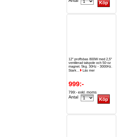
Antal
12" proffsbas 800W med 2,5"
ventilerad talspole och 50-oz
magnet. 5kg. 30Hz - 3000Hz.
Stark...
Läs mer
999:-
799:- exkl. moms
Antal