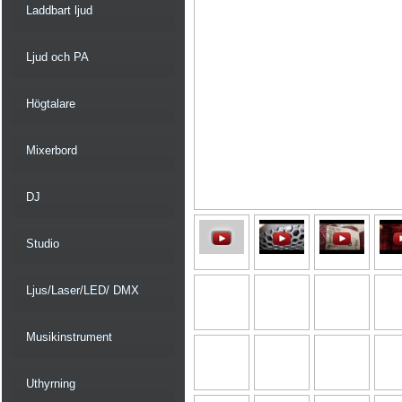
Laddbart ljud
Ljud och PA
Högtalare
Mixerbord
DJ
Studio
Ljus/Laser/LED/ DMX
Musikinstrument
Uthyrning