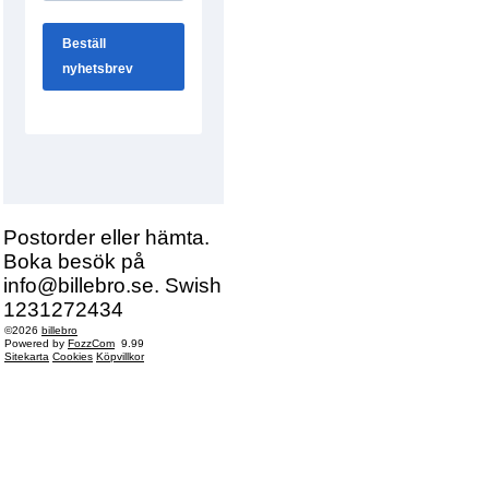
Postorder eller hämta.
Boka besök på
info@billebro.se. Swish
1231272434
©2026
billebro
Powered by
FozzCom
9.99
Sitekarta
Cookies
Köpvillkor