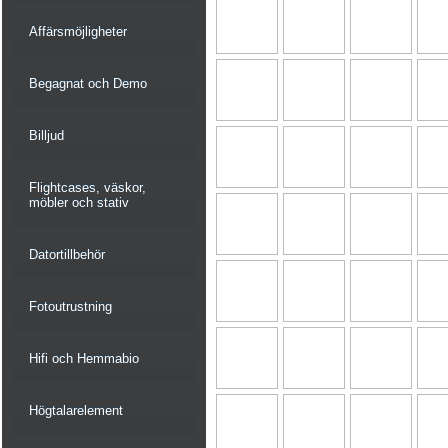
Affärsmöjligheter
Begagnat och Demo
Billjud
Flightcases, väskor,
möbler och stativ
Datortillbehör
Fotoutrustning
Hifi och Hemmabio
Högtalarelement