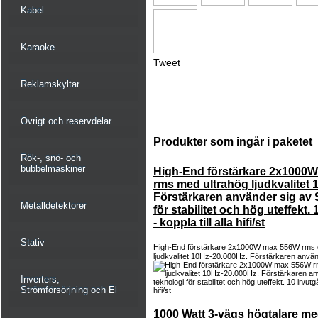
Kabel
Karaoke
Tweet
Reklamskyltar
Övrigt och reservdelar
Produkter som ingår i paketet
Rök-, snö- och
bubbelmaskiner
High-End förstärkare 2x1000
rms med ultrahög ljudkvalitet 
Förstärkaren använder sig av 
Metalldetektorer
för stabilitet och hög uteffekt.
- koppla till alla hifi/st
Stativ
High-End förstärkare 2x1000W max 556W rms 
ljudkvalitet 10Hz-20.000Hz. Förstärkaren använ
Inverters,
Strömförsörjning och El
1000 Watt 3-vägs högtalare me