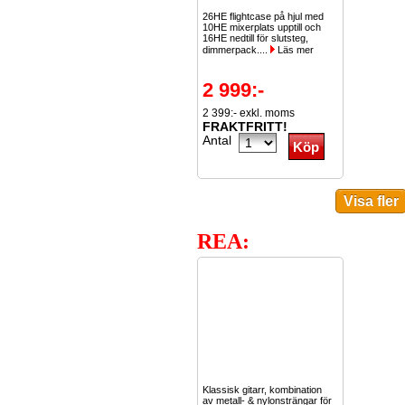
26HE flightcase på hjul med
10HE mixerplats upptill och
16HE nedtill för slutsteg,
dimmerpack....
Läs mer
2 999:-
2 399:- exkl. moms
FRAKTFRITT!
Antal
REA:
Klassisk gitarr, kombination
av metall- & nylonsträngar för