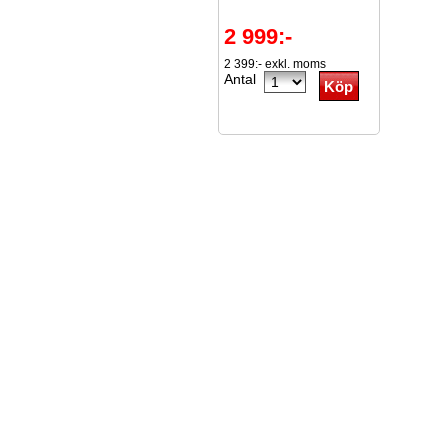
2 999:-
2 399:- exkl. moms
Antal