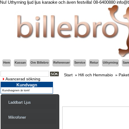
Nu! Uthyrning ljud ljus karaoke och även festvilla! 08-6400880 info@
Hem
Kassan
Om Billebro
Referenser
Service
Retur
Uthyrning
Sama
Start
»
Hifi och Hemmabio
»
Paket
Avancerad sökning
Kundvagn
Kundvagnen är tom!
Laddbart Ljus
Mikrofoner