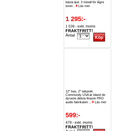
bästa ljud. 3 metall för lägre
toner...
Läs mer
1 295:-
1 036:- exkl. moms
FRAKTFRITT!
Antal
12" bas, 2" talspole.
Community USA är bland de
dyraste äldsta finaste PRO
audio fabrikaten ...
Läs mer
599:-
479:- exkl. moms
FRAKTFRITT!