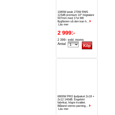
1080W peak 270W RMS
123dB premium 10" högtalare
507mm med 17st M8
flygfästen så den kan h...
Läs mer
2 999:-
2 399:- exkl. moms
Antal
6800W PRO ljudpaket 2x18 +
2x12 140dB. Engelskt
fabrikat, högre kvalitet.
Blåtand stereo parning,...
Läs mer