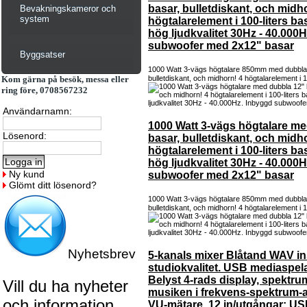
basar, bulletdiskant, och midh
Bevakningskameror och
system
högtalarelement i 100-liters b
hög ljudkvalitet 30Hz - 40.000
subwoofer med 2x12" basar
Byggsatser
1000 Watt 3-vägs högtalare 850mm med dubbla 
Kom gärna på besök, messa eller
bulletdiskant, och midhorn! 4 högtalarelement i 1
ring före, 0708567232
Användarnamn:
1000 Watt 3-vägs högtalare me
Lösenord:
basar, bulletdiskant, och midh
högtalarelement i 100-liters b
hög ljudkvalitet 30Hz - 40.000
Ny kund
subwoofer med 2x12" basar
Glömt ditt lösenord?
1000 Watt 3-vägs högtalare 850mm med dubbla 
bulletdiskant, och midhorn! 4 högtalarelement i 1
Nyhetsbrev
5-kanals mixer Blåtand WAV i
studiokvalitet. USB mediaspela
Belyst 4-rads display, spektru
Vill du ha nyheter
musiken i frekvens-spektrum-a
och information
VU-mätare. 12 in/utgångar: US