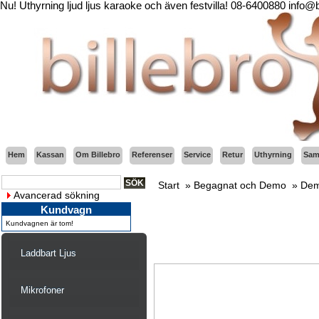
Nu! Uthyrning ljud ljus karaoke och även festvilla! 08-6400880 info@
Hem
Kassan
Om Billebro
Referenser
Service
Retur
Uthyrning
Sama
Start
»
Begagnat och Demo
»
Dem
Avancerad sökning
Kundvagn
Kundvagnen är tom!
Laddbart Ljus
Mikrofoner