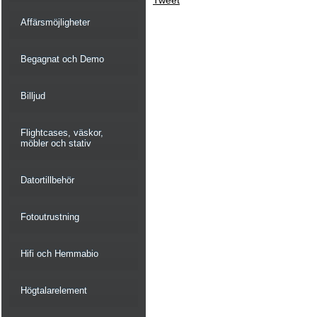
Tweet
Affärsmöjligheter
Begagnat och Demo
Billjud
Flightcases, väskor,
möbler och stativ
Datortillbehör
Fotoutrustning
Hifi och Hemmabio
Högtalarelement