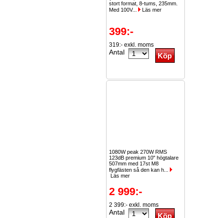
stort format, 8-tums, 235mm.
Med 100V...
Läs mer
399:-
319:- exkl. moms
Antal
1080W peak 270W RMS
123dB premium 10" högtalare
507mm med 17st M8
flygfästen så den kan h...
Läs mer
2 999:-
2 399:- exkl. moms
Antal