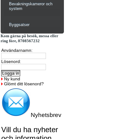
Bevakningskameror och
system
Byggsatser
Kom gärna på besök, messa eller
ring före, 0708567232
Användarnamn:
Lösenord:
Ny kund
Glömt ditt lösenord?
Nyhetsbrev
Vill du ha nyheter
och information