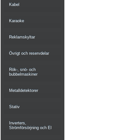
Kabel
Karaoke
Reklamskyltar
Övrigt och reservdelar
Rök-, snö- och
bubbelmaskiner
Metalldetektorer
Stativ
Inverters,
Strömförsörjning och El