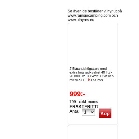
Se även de bostäder vi hyr ut på
www.ramsjocamping.com och
www.uthyres.eu
2 Blåtandshögtalare med
extra hög ljudkvalitet 40 Hz -
20.000 Hz. 30 Watt, USB och
micro-SD ...
Läs mer
999:-
799:- exkl. moms
FRAKTFRITT!
Antal