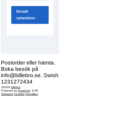
Postorder eller hämta.
Boka besök på
info@billebro.se. Swish
1231272434
©2026
billebro
Powered by
FozzCom
9.99
Sitekarta
Cookies
Köpvillkor