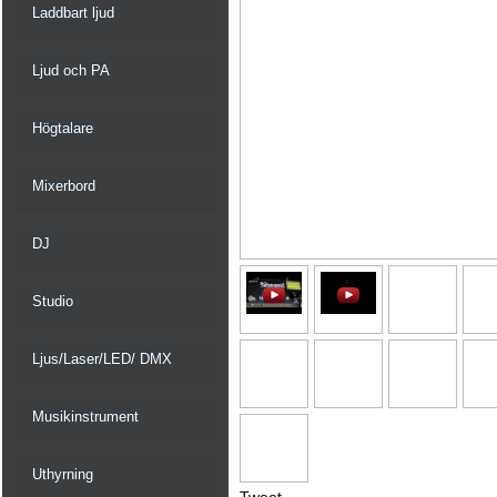
Laddbart ljud
Ljud och PA
Högtalare
Mixerbord
DJ
Studio
Ljus/Laser/LED/ DMX
Musikinstrument
Uthyrning