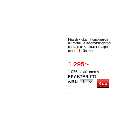
Klassisk gitarr, kombination
av metall- & nylonsträngar för
bästa ljud. 3 metall för lägre
toner...
Läs mer
1 295:-
1 036:- exkl. moms
FRAKTFRITT!
Antal