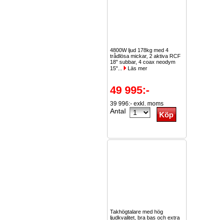
4800W ljud 178kg med 4
trådlösa mickar, 2 aktiva RCF
18" subbar, 4 coax neodym
15"...
Läs mer
49 995:-
39 996:- exkl. moms
Antal
Takhögtalare med hög
ljudkvalitet, bra bas och extra