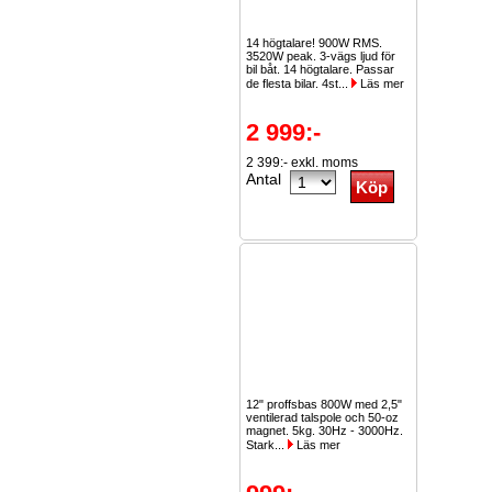
14 högtalare! 900W RMS.
3520W peak. 3-vägs ljud för
bil båt. 14 högtalare. Passar
de flesta bilar. 4st...
Läs mer
2 999:-
2 399:- exkl. moms
Antal
12" proffsbas 800W med 2,5"
ventilerad talspole och 50-oz
magnet. 5kg. 30Hz - 3000Hz.
Stark...
Läs mer