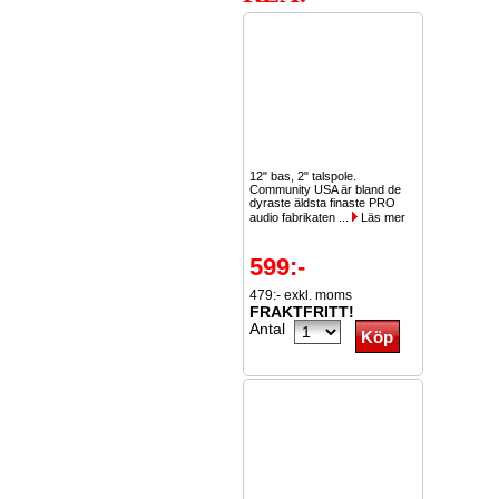
12" bas, 2" talspole.
Community USA är bland de
dyraste äldsta finaste PRO
audio fabrikaten ...
Läs mer
599:-
479:- exkl. moms
FRAKTFRITT!
Antal