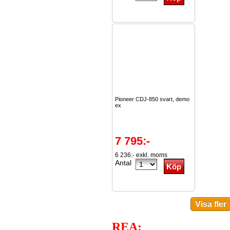
Pioneer CDJ-850 svart, demo
ex
7 795:-
6 236:- exkl. moms
Antal
REA: