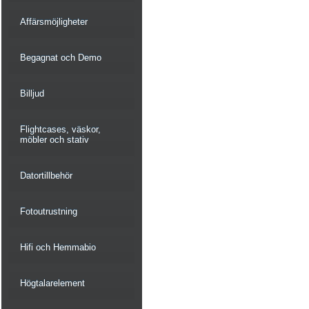
Affärsmöjligheter
Begagnat och Demo
Billjud
Flightcases, väskor,
möbler och stativ
Datortillbehör
Fotoutrustning
Hifi och Hemmabio
Högtalarelement