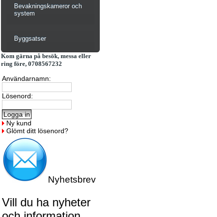
Bevakningskameror och
system
Byggsatser
Kom gärna på besök, messa eller
ring före, 0708567232
Användarnamn:
Lösenord:
Ny kund
Glömt ditt lösenord?
Nyhetsbrev
Vill du ha nyheter
och information