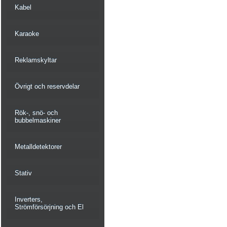
Kabel
Karaoke
Reklamskyltar
Övrigt och reservdelar
Rök-, snö- och
bubbelmaskiner
Metalldetektorer
Stativ
Inverters,
Strömförsörjning och El