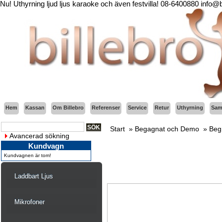
Nu! Uthyrning ljud ljus karaoke och även festvilla! 08-6400880 info@
Hem
Kassan
Om Billebro
Referenser
Service
Retur
Uthyrning
Sama
Start
»
Begagnat och Demo
»
Beg
Avancerad sökning
Kundvagn
Kundvagnen är tom!
Laddbart Ljus
Mikrofoner