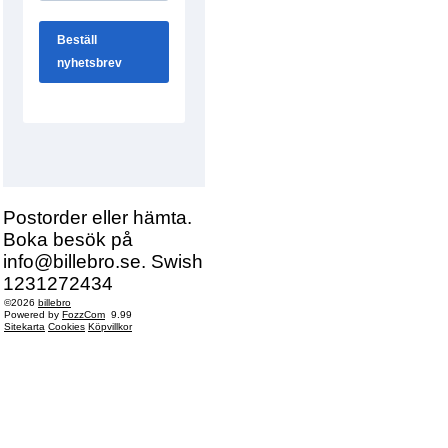
Postorder eller hämta.
Boka besök på
info@billebro.se. Swish
1231272434
©2026
billebro
Powered by
FozzCom
9.99
Sitekarta
Cookies
Köpvillkor