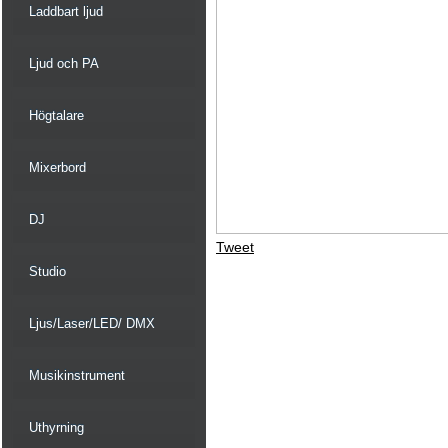
Laddbart ljud
Ljud och PA
Högtalare
Mixerbord
DJ
Tweet
Studio
Ljus/Laser/LED/ DMX
Musikinstrument
Uthyrning