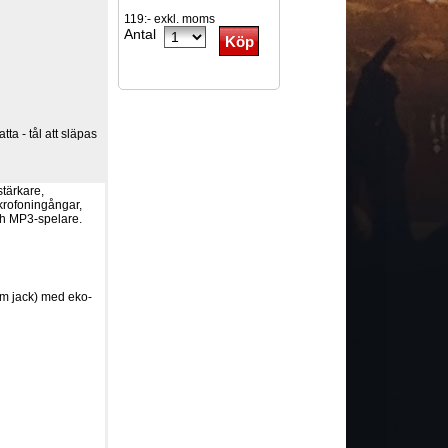
119:- exkl. moms
Antal
ta - tål att släpas
tärkare,
ikrofoningångar,
ch MP3-spelare.
mm jack) med eko-