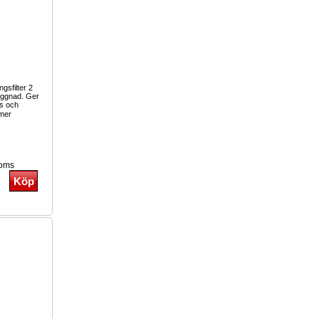
ngsfilter 2
yggnad. Ger
as och
mer
moms