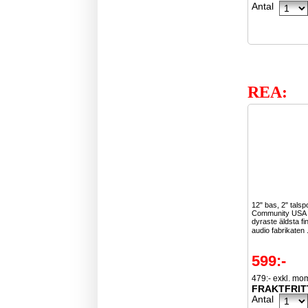
Antal
REA:
12" bas, 2" talsp
Community USA ä
dyraste äldsta f
audio fabrikaten 
599:-
479:- exkl. mo
FRAKTFRIT
Antal