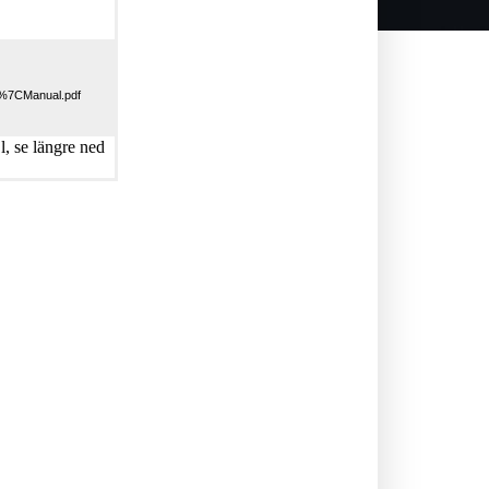
77%7CManual.pdf
, se längre ned