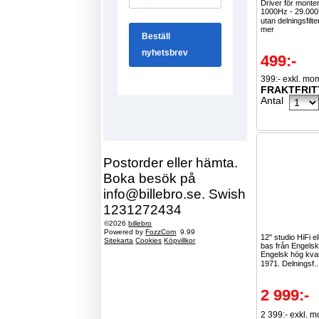
Driver för monter
1000Hz - 29.00
utan delningsfilte
mer
499:-
399:- exkl. mo
FRAKTFRIT
Antal
Postorder eller hämta.
Boka besök på
info@billebro.se. Swish
1231272434
©2026
billebro
Powered by
FozzCom
9.99
12" studio HiFi e
Sitekarta
Cookies
Köpvillkor
bas från Engelsk
Engelsk hög kval
1971. Delningsf.
2 999:-
2 399:- exkl. 