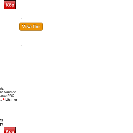
ole.
r bland de
inaste PRO
...
Läs mer
ms
T!