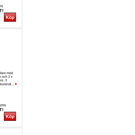
ms
T!
elare med
e och 2 x
re. 3
kontroll....
moms
T!