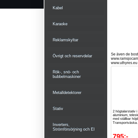
Kabel
Karaoke
Reklamskyltar
Se även de bostä
Övrigt och reservdelar
www.ramsjocam
www.uthyres.eu
Rök-, snö- och
bubbelmaskiner
Metalldetektorer
Stativ
2 högtalarstativ i
aluminium, teles
med ställbar höjd
Transportväska.
Inverters,
Strömförsörjning och El
795:-