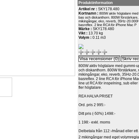
Produktinformation
Artikel nr :
SKY178.480
Kortnamn :
800W aktiv högtalare me
bas och diskanthorn. 800W förstärkare, 
mikingångar, eko, reverb, 35Hz-20.000
basreflex. 2 line RCA för iPhone Mac P
Märke :
SKY178.480
Vikt :
13.70 kg
Volym :
0.11 m3
800W aktiv högtalare med gummi-
och diskanthorn. 800W förstärkare, m
mikingångar, eko, reverb, 35Hz-20
basreflex. 2 line RCA för iPhone 
line ut RCA för inspelning, sub eller 
fler högtalare.
REA HALVA PRISET
Ord. pris 2 995:-
Ditt pris (-50%) 1498:-
1 198:- exkl. moms
Delbetala från 112:-/månad eller ett å
2 mikingångar med eget volymregl