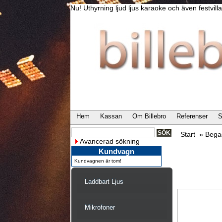
Nu! Uthyrning ljud ljus karaoke och även festvi
Hem
Kassan
Om Billebro
Referenser
S
Start
»
Bega
Avancerad sökning
Kundvagn
Kundvagnen är tom!
Laddbart Ljus
Mikrofoner