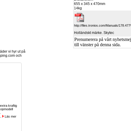
655 x 345 x 470mm
14kg
http://files.tronios.com/Manuals/178.4
Holländskt märke. Skytec
Prenumerera på vårt nyhetsmejl
till vänster på denna sida.
der vi hyr ut på
ping.com och
 extra kraftig
kopmodell
.
..
Läs mer