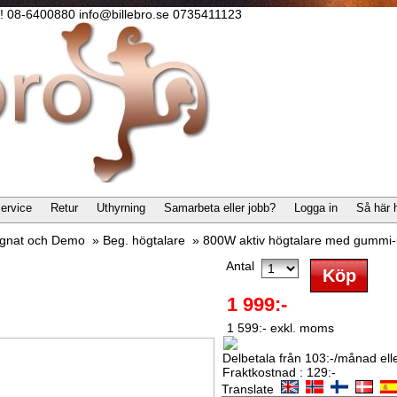
lla! 08-6400880 info@billebro.se 0735411123
ervice
Retur
Uthyrning
Samarbeta eller jobb?
Logga in
Så här 
gnat och Demo
»
Beg. högtalare
»
800W aktiv högtalare med gummi
Antal
1 999:-
1 599:- exkl. moms
Delbetala från 103:-/månad eller
Fraktkostnad : 129:-
Translate