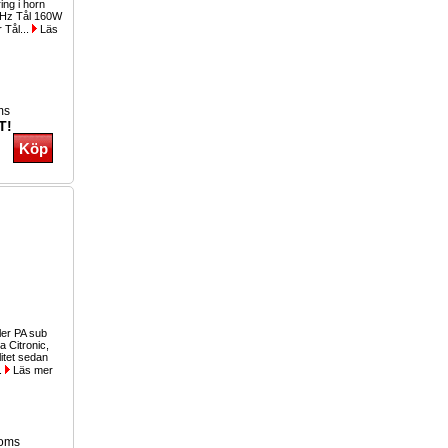
ing i horn
0Hz Tål 160W
r Tål...
Läs
ms
T!
ller PA sub
a Citronic,
itet sedan
..
Läs mer
moms