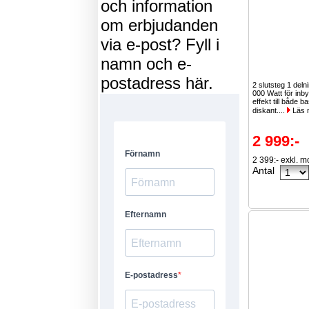
och information
om erbjudanden
via e-post? Fyll i
namn och e-
postadress här.
2 slutsteg 1 delni
000 Watt för inb
effekt till både b
diskant....
Läs 
2 999:-
2 399:- exkl. 
Antal