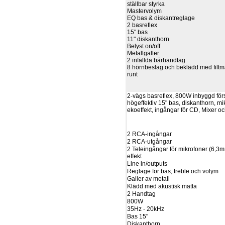
ställbar styrka
Mastervolym
EQ bas & diskantreglage
2 basreflex
15" bas
11" diskanthorn
Belyst on/off
Metallgaller
2 infällda bärhandtag
8 hörnbeslag och beklädd med filtmat
runt
2-vägs basreflex, 800W inbyggd förs
högeffektiv 15" bas, diskanthorn, m
ekoeffekt, ingångar för CD, Mixer o
2 RCA-ingångar
2 RCA-utgångar
2 Teleingångar för mikrofoner (6,3
effekt
Line in/outputs
Reglage för bas, treble och volym
Galler av metall
Klädd med akustisk matta
2 Handtag
800W
35Hz - 20kHz
Bas 15"
Diskanthorn