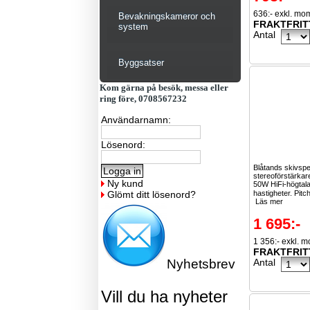
636:- exkl. mo
Bevakningskameror och
FRAKTFRIT
system
Antal
Byggsatser
Kom gärna på besök, messa eller
ring före, 0708567232
Användarnamn:
Lösenord:
Blåtands skivsp
stereoförstärkar
Ny kund
50W HiFi-högtala
Glömt ditt lösenord?
hastigheter. Pitch
Läs mer
1 695:-
1 356:- exkl. 
FRAKTFRIT
Nyhetsbrev
Antal
Vill du ha nyheter