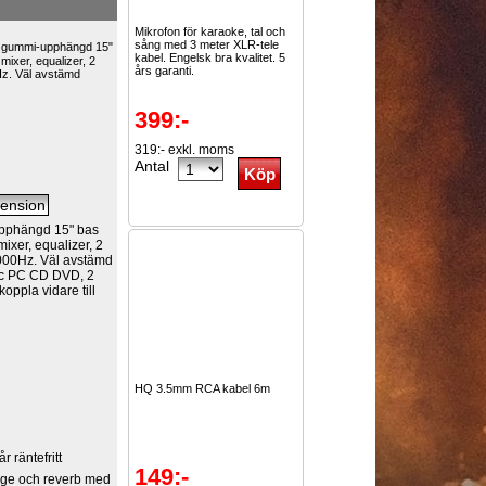
Mikrofon för karaoke, tal och
sång med 3 meter XLR-tele
d gummi-upphängd 15"
kabel. Engelsk bra kvalitet. 5
mixer, equalizer, 2
års garanti.
Hz. Väl avstämd
399:-
319:- exkl. moms
Antal
upphängd 15" bas
ixer, equalizer, 2
.000Hz. Väl avstämd
Mac PC CD DVD, 2
koppla vidare till
HQ 3.5mm RCA kabel 6m
r räntefritt
149:-
age och reverb med