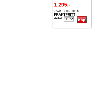
1 295:-
1 036:- exkl. moms
FRAKTFRITT!
Antal