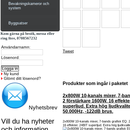
Bevakningskameror och
system
Byggsatser
Kom gärna på besök, messa eller
ring före, 0708567232
Användarnamn:
Tweet
Lösenord:
Ny kund
Glömt ditt lösenord?
Produkter som ingår i paketet
2x800W 10-kanals mixer, 7-ban
2 förstärkare 1600W. 16 effekte
superljud. Extra hög ljudkvalit
Nyhetsbrev
50.000Hz, -122dB brus.
Vill du ha nyheter
2x800W 10-kanals mixer, 7-bands grafisk EQ. 2
16 effekter. 24BIT superljud. Extra hög ljudkvalit
och information