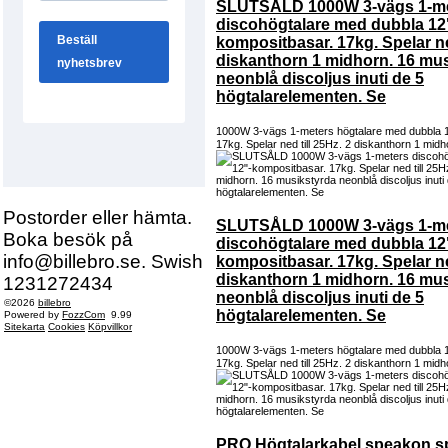
SLUTSÅLD 1000W 3-vägs 1-m
discohögtalare med dubbla 12
kompositbasar. 17kg. Spelar ned
diskanthorn 1 midhorn. 16 mu
neonblå discoljus inuti de 5
högtalarelementen. Se
1000W 3-vägs 1-meters högtalare med dubbla 
17kg. Spelar ned till 25Hz. 2 diskanthorn 1 midh
Postorder eller hämta.
SLUTSÅLD 1000W 3-vägs 1-m
Boka besök på
discohögtalare med dubbla 12
info@billebro.se. Swish
kompositbasar. 17kg. Spelar ned
diskanthorn 1 midhorn. 16 mu
1231272434
neonblå discoljus inuti de 5
©2026
billebro
högtalarelementen. Se
Powered by
FozzCom
9.99
Sitekarta
Cookies
Köpvillkor
1000W 3-vägs 1-meters högtalare med dubbla 
17kg. Spelar ned till 25Hz. 2 diskanthorn 1 midh
PRO Högtalarkabel speakon s