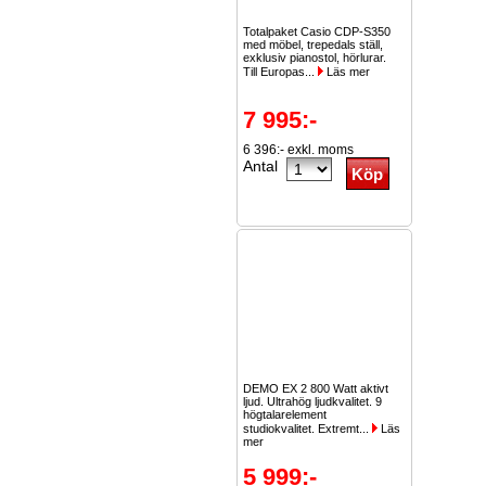
Totalpaket Casio CDP-S350
med möbel, trepedals ställ,
exklusiv pianostol, hörlurar.
Till Europas...
Läs mer
7 995:-
6 396:- exkl. moms
Antal
DEMO EX 2 800 Watt aktivt
ljud. Ultrahög ljudkvalitet. 9
högtalarelement
studiokvalitet. Extremt...
Läs
mer
5 999:-