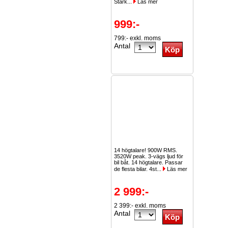
Stark...
Läs mer
999:-
799:- exkl. moms
Antal
14 högtalare! 900W RMS.
3520W peak. 3-vägs ljud för
bil båt. 14 högtalare. Passar
de flesta bilar. 4st...
Läs mer
2 999:-
2 399:- exkl. moms
Antal