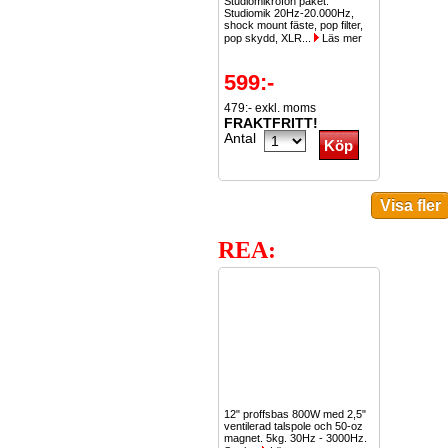
Studiomikrofon paket:
Studiomik 20Hz-20.000Hz,
shock mount fäste, pop filter,
pop skydd, XLR...
Läs mer
599:-
479:- exkl. moms
FRAKTFRITT!
Antal
REA:
12" proffsbas 800W med 2,5"
ventilerad talspole och 50-oz
magnet. 5kg. 30Hz - 3000Hz.