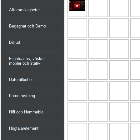
Affärsmöjligheter
Begagnat och Demo
Billjud
Flightcases, väskor,
möbler och stativ
Datortillbehör
Fotoutrustning
Hifi och Hemmabio
Högtalarelement