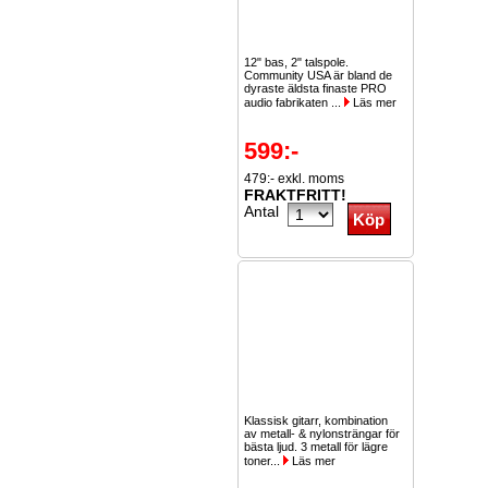
12" bas, 2" talspole.
Community USA är bland de
dyraste äldsta finaste PRO
audio fabrikaten ...
Läs mer
599:-
479:- exkl. moms
FRAKTFRITT!
Antal
Klassisk gitarr, kombination
av metall- & nylonsträngar för
bästa ljud. 3 metall för lägre
toner...
Läs mer