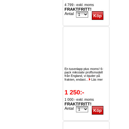
4 799:- exkl. moms
FRAKTFRITT!
Antal
En tusenlapp plus moms! 6-
pack mikstativ proffsmodell
från England, vi bjuder på
frakten, endast...
Läs mer
1 250:-
1 000:- exkl. moms
FRAKTFRITT!
Antal