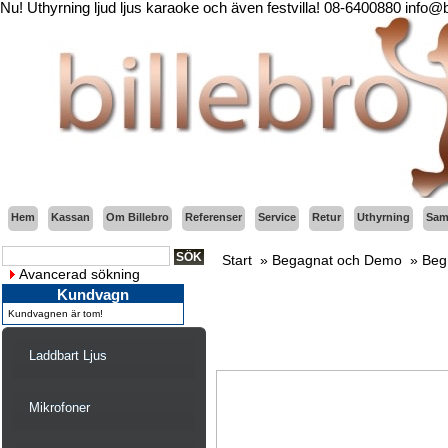
Nu! Uthyrning ljud ljus karaoke och även festvilla! 08-6400880 info@
Hem
Kassan
Om Billebro
Referenser
Service
Retur
Uthyrning
Sama
Start
»
Begagnat och Demo
»
Beg
Avancerad sökning
Kundvagn
Kundvagnen är tom!
Laddbart Ljus
Mikrofoner