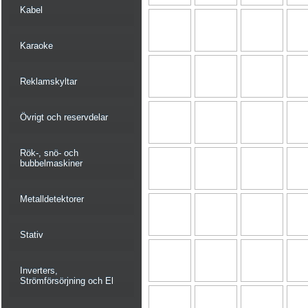
Kabel
Karaoke
Reklamskyltar
Övrigt och reservdelar
Rök-, snö- och
bubbelmaskiner
Metalldetektorer
Stativ
Inverters,
Strömförsörjning och El