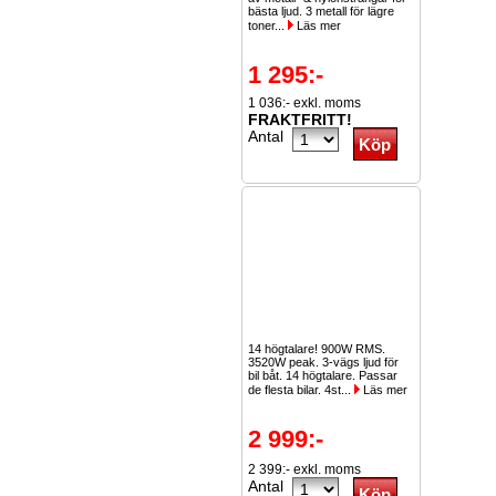
bästa ljud. 3 metall för lägre
toner...
Läs mer
1 295:-
1 036:- exkl. moms
FRAKTFRITT!
Antal
14 högtalare! 900W RMS.
3520W peak. 3-vägs ljud för
bil båt. 14 högtalare. Passar
de flesta bilar. 4st...
Läs mer
2 999:-
2 399:- exkl. moms
Antal