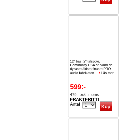
12" bas, 2" talspole.
Community USA är bland de
dyraste äldsta finaste PRO
audio fabrikaten ...
Läs mer
599:-
479:- exkl. moms
FRAKTFRITT!
Antal