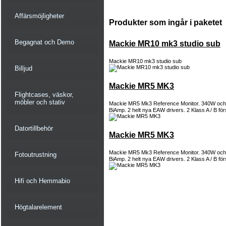
Affärsmöjligheter
Produkter som ingår i paketet
Begagnat och Demo
Mackie MR10 mk3 studio sub
Mackie MR10 mk3 studio sub
Billjud
Mackie MR5 MK3
Flightcases, väskor,
möbler och stativ
Mackie MR5 Mk3 Reference Monitor. 340W och 
BiAmp. 2 helt nya EAW drivers. 2 Klass A / B för
Datortillbehör
Mackie MR5 MK3
Mackie MR5 Mk3 Reference Monitor. 340W och 
Fotoutrustning
BiAmp. 2 helt nya EAW drivers. 2 Klass A / B för
Hifi och Hemmabio
Högtalarelement