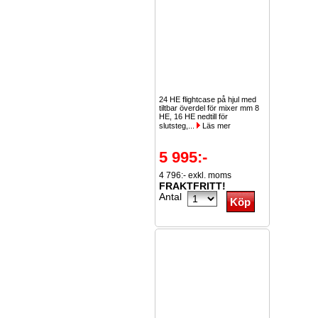
24 HE flightcase på hjul med
tiltbar överdel för mixer mm 8
HE, 16 HE nedtill för
slutsteg,...
Läs mer
5 995:-
4 796:- exkl. moms
FRAKTFRITT!
Antal