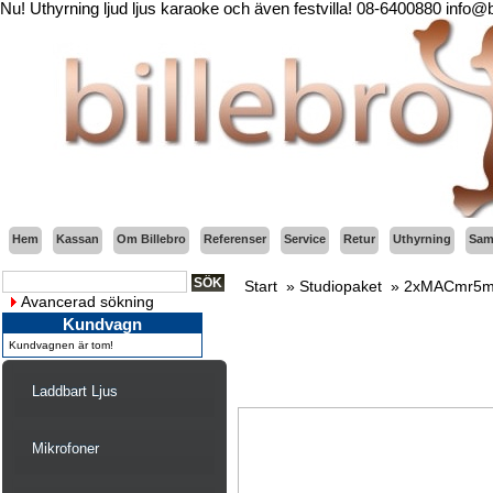
Nu! Uthyrning ljud ljus karaoke och även festvilla! 08-6400880 info@
Hem
Kassan
Om Billebro
Referenser
Service
Retur
Uthyrning
Sama
Start
»
Studiopaket
»
2xMACmr5m
Avancerad sökning
Kundvagn
Kundvagnen är tom!
Laddbart Ljus
Mikrofoner