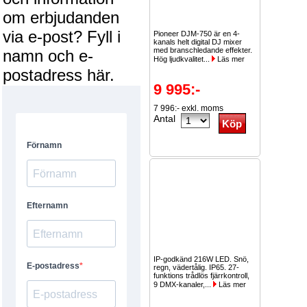
om erbjudanden
via e-post? Fyll i
Pioneer DJM-750 är en 4-
kanals helt digital DJ mixer
med branschledande effekter.
namn och e-
Hög ljudkvalitet...
Läs mer
postadress här.
9 995:-
7 996:- exkl. moms
Antal
IP-godkänd 216W LED. Snö,
regn, vädertålig. IP65. 27-
funktions trådlös fjärrkontroll,
9 DMX-kanaler,...
Läs mer