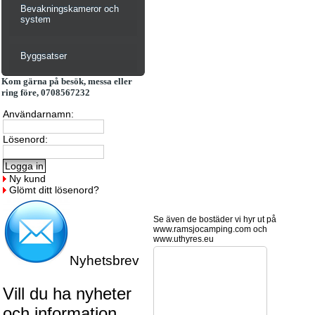
Bevakningskameror och
system
Byggsatser
Kom gärna på besök, messa eller
ring före, 0708567232
Användarnamn:
Lösenord:
Ny kund
Glömt ditt lösenord?
Se även de bostäder vi hyr ut på
www.ramsjocamping.com och
www.uthyres.eu
Nyhetsbrev
Vill du ha nyheter
och information