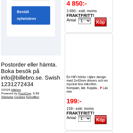
4 850:-
3 880:- exkl. moms
FRAKTFRITT!
Antal
Postorder eller hämta.
Boka besök på
info@billebro.se. Swish
En HiFi hörlur i djärv design
med 2x42mm drivers och en
1231272434
mycket bra mikrofon.
Kompakt, lätt. Koppla...
Läs
©2026
billebro
mer
Powered by
FozzCom
9.99
Sitekarta
Cookies
Köpvillkor
199:-
159:- exkl. moms
FRAKTFRITT!
Antal