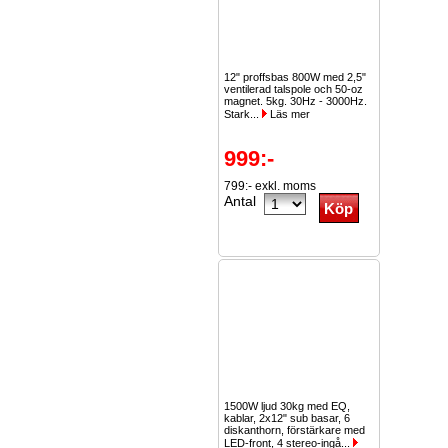
12" proffsbas 800W med 2,5"
ventilerad talspole och 50-oz
magnet. 5kg. 30Hz - 3000Hz.
Stark...
Läs mer
999:-
799:- exkl. moms
Antal
1500W ljud 30kg med EQ,
kablar, 2x12" sub basar, 6
diskanthorn, förstärkare med
LED-front, 4 stereo-ingå...