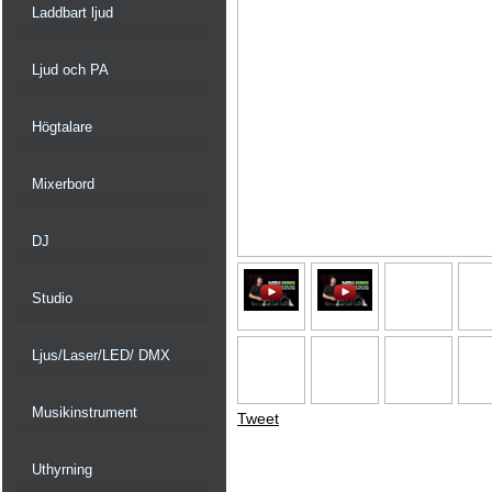
Laddbart ljud
Ljud och PA
Högtalare
Mixerbord
DJ
Studio
Ljus/Laser/LED/ DMX
Musikinstrument
Tweet
Uthyrning