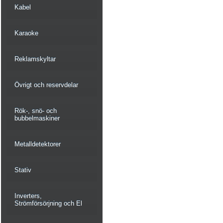
Kabel
Karaoke
Reklamskyltar
Övrigt och reservdelar
Rök-, snö- och
bubbelmaskiner
Metalldetektorer
Stativ
Inverters,
Strömförsörjning och El