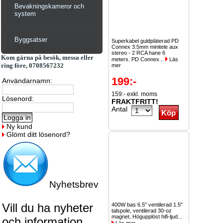
Bevakningskameror och
system
Byggsatser
Superkabel guldpläterad PD
Connex 3.5mm minitele aux
stereo - 2 RCA hane 6
Kom gärna på besök, messa eller
meters. PD Connex...
Läs
ring före, 0708567232
mer
199:-
Användarnamn:
159:- exkl. moms
Lösenord:
FRAKTFRITT!
Antal
Ny kund
Glömt ditt lösenord?
Nyhetsbrev
Vill du ha nyheter
400W bas 6.5" ventilerad 1.5"
talspole, ventilerad 30-oz
magnet. Högupplöst hifi-ljud...
och information