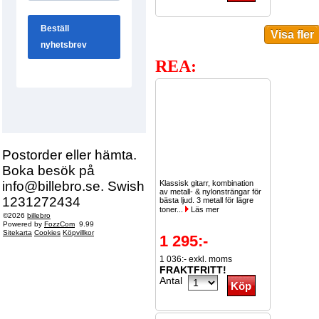
REA:
Postorder eller hämta.
Boka besök på
info@billebro.se. Swish
Klassisk gitarr, kombination
av metall- & nylonsträngar för
1231272434
bästa ljud. 3 metall för lägre
toner...
Läs mer
©2026
billebro
Powered by
FozzCom
9.99
Sitekarta
Cookies
Köpvillkor
1 295:-
1 036:- exkl. moms
FRAKTFRITT!
Antal