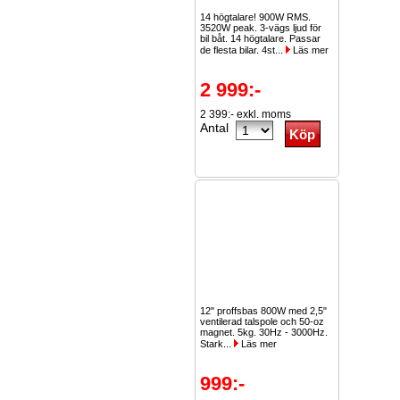
14 högtalare! 900W RMS.
3520W peak. 3-vägs ljud för
bil båt. 14 högtalare. Passar
de flesta bilar. 4st...
Läs mer
2 999:-
2 399:- exkl. moms
Antal
12" proffsbas 800W med 2,5"
ventilerad talspole och 50-oz
magnet. 5kg. 30Hz - 3000Hz.
Stark...
Läs mer
999:-