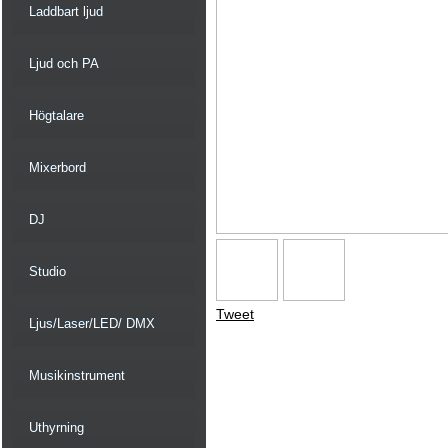
Laddbart ljud
Ljud och PA
Högtalare
Mixerbord
DJ
Studio
Tweet
Ljus/Laser/LED/ DMX
Musikinstrument
Uthyrning