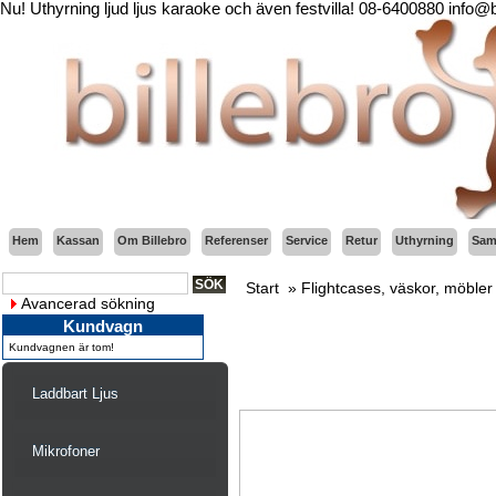
Nu! Uthyrning ljud ljus karaoke och även festvilla! 08-6400880 info@
Hem
Kassan
Om Billebro
Referenser
Service
Retur
Uthyrning
Sama
Start
»
Flightcases, väskor, möbler 
Avancerad sökning
Kundvagn
Kundvagnen är tom!
Laddbart Ljus
Mikrofoner