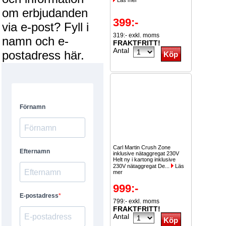
Läs mer
om erbjudanden
399:-
via e-post? Fyll i
319:- exkl. moms
namn och e-
FRAKTFRITT!
Antal
postadress här.
Carl Martin Crush Zone
inklusive nätaggregat 230V
Helt ny i kartong inklusive
230V nätaggregat De...
Läs
mer
999:-
799:- exkl. moms
FRAKTFRITT!
Antal