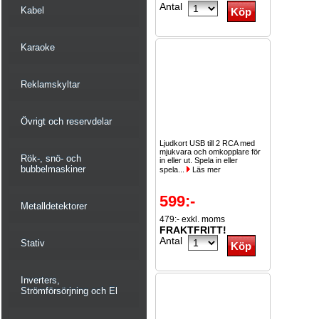
Antal
Kabel
Karaoke
Reklamskyltar
Övrigt och reservdelar
Ljudkort USB till 2 RCA med
mjukvara och omkopplare för
Rök-, snö- och
in eller ut. Spela in eller
bubbelmaskiner
spela...
Läs mer
599:-
Metalldetektorer
479:- exkl. moms
FRAKTFRITT!
Antal
Stativ
Inverters,
Strömförsörjning och El