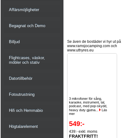
Affärsmöjligheter
Begagnat och Demo
Billjud
Se även de bostäder vi hyr ut på
www.ramsjocamping.com och
www.uthyres.eu
Flightcases, väskor,
möbler och stativ
Datortillbehör
Fotoutrustning
3 mikrofoner för sång,
karaoke, instrument, tal,
podcast, med pop-skydd,
Hifi och Hemmabio
heavy duty gjutna...
Läs
mer
549:-
Högtalarelement
439:- exkl. moms
FRAKTFRITT!