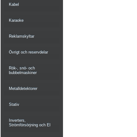
Kabel
Karaoke
Reklamskyltar
Övrigt och reservdelar
Rök-, snö- och
bubbelmaskiner
Metalldetektorer
Stativ
Inverters,
Strömförsörjning och El