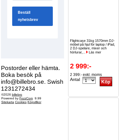
Flightcase 31kg 1570mm DJ-
möbel på hjul för laptop / iPad,
2 DJ-spelare, mixer och
hörlurar,...
Läs mer
2 999:-
Postorder eller hämta.
Boka besök på
2 399:- exkl. moms
Antal
info@billebro.se. Swish
1231272434
©2026
billebro
Powered by
FozzCom
9.99
Sitekarta
Cookies
Köpvillkor