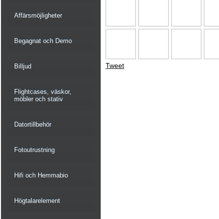
Affärsmöjligheter
Begagnat och Demo
Tweet
Billjud
Flightcases, väskor,
möbler och stativ
Datortillbehör
Fotoutrustning
Hifi och Hemmabio
Högtalarelement