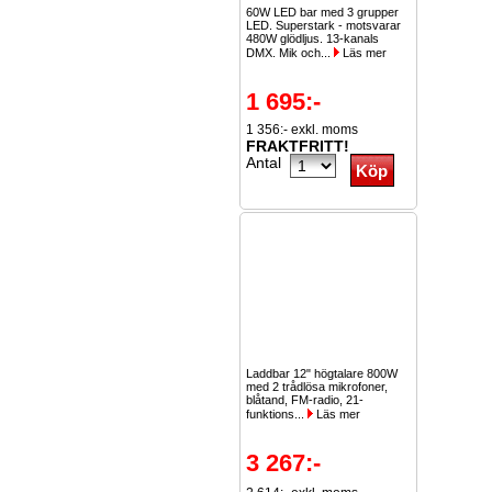
60W LED bar med 3 grupper
LED. Superstark - motsvarar
480W glödljus. 13-kanals
DMX. Mik och...
Läs mer
1 695:-
1 356:- exkl. moms
FRAKTFRITT!
Antal
Laddbar 12" högtalare 800W
med 2 trådlösa mikrofoner,
blåtand, FM-radio, 21-
funktions...
Läs mer
3 267:-