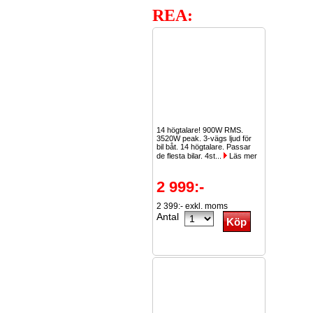
REA:
14 högtalare! 900W RMS.
3520W peak. 3-vägs ljud för
bil båt. 14 högtalare. Passar
de flesta bilar. 4st...
Läs mer
2 999:-
2 399:- exkl. moms
Antal