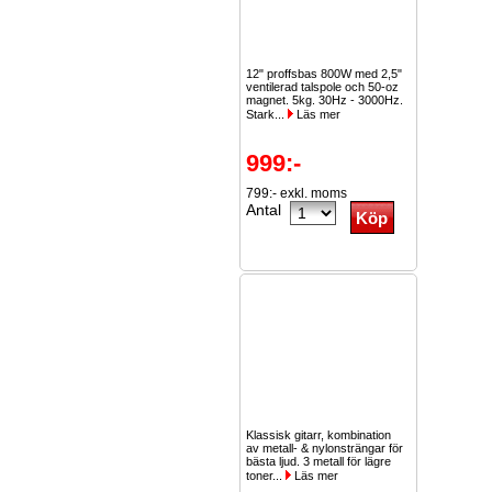
12" proffsbas 800W med 2,5"
ventilerad talspole och 50-oz
magnet. 5kg. 30Hz - 3000Hz.
Stark...
Läs mer
999:-
799:- exkl. moms
Antal
Klassisk gitarr, kombination
av metall- & nylonsträngar för
bästa ljud. 3 metall för lägre
toner...
Läs mer