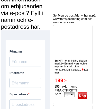
om erbjudanden
via e-post? Fyll i
Se även de bostäder vi hyr ut på
namn och e-
www.ramsjocamping.com och
www.uthyres.eu
postadress här.
En HiFi hörlur i djärv design
med 2x42mm drivers och en
mycket bra mikrofon.
Kompakt, lätt. Koppla...
Läs
mer
199:-
159:- exkl. moms
FRAKTFRITT!
Antal