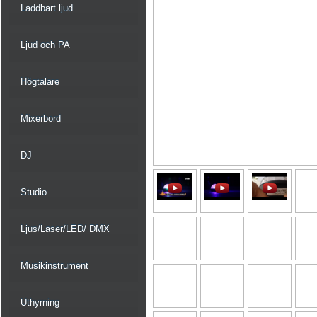
Laddbart ljud
Ljud och PA
Högtalare
Mixerbord
DJ
Studio
Ljus/Laser/LED/ DMX
Musikinstrument
Uthyrning