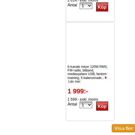
2 614:- exkl. moms
Antal
6-kanals mixer 120W RMS,
FM-radio, blåtand,
mediaspelare USB, fantom-
matning, 5 balanserade...
Läs mer
1 999:-
1 599:- exkl. moms
Antal