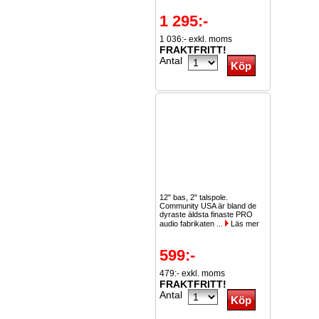
1 295:-
1 036:- exkl. moms
FRAKTFRITT!
Antal
12" bas, 2" talspole.
Community USA är bland de
dyraste äldsta finaste PRO
audio fabrikaten ...
Läs mer
599:-
479:- exkl. moms
FRAKTFRITT!
Antal