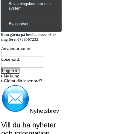
Bevakningskameror och
system
Byggsatser
Kom gärna på besök, messa eller
ring före, 0708567232
Användarnamn:
Lösenord:
Ny kund
Glömt ditt lösenord?
Nyhetsbrev
Vill du ha nyheter
och information