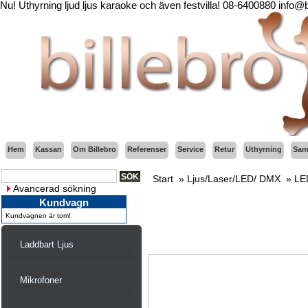
Nu! Uthyrning ljud ljus karaoke och även festvilla! 08-6400880 info@
Hem
Kassan
Om Billebro
Referenser
Service
Retur
Uthyrning
Sama
Start
»
Ljus/Laser/LED/ DMX
»
LE
Avancerad sökning
Kundvagn
Kundvagnen är tom!
Laddbart Ljus
Mikrofoner