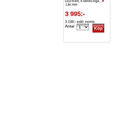
LED-front, 4 stereo-ingå...
Läs mer
3 995:-
3 196:- exkl. moms
Antal