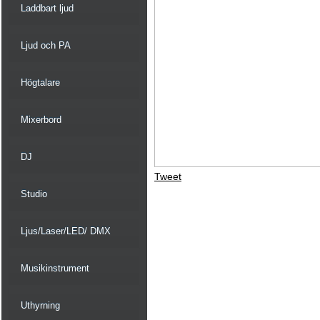
Laddbart ljud
Ljud och PA
Högtalare
Mixerbord
DJ
Tweet
Studio
Ljus/Laser/LED/ DMX
Musikinstrument
Uthyrning