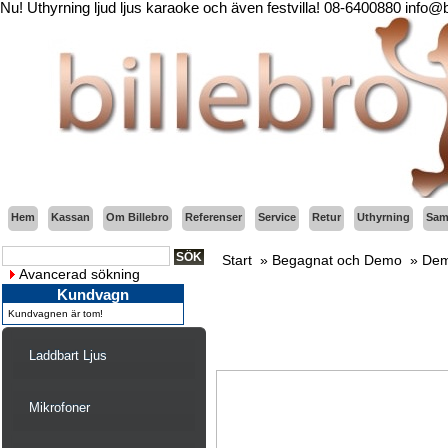
Nu! Uthyrning ljud ljus karaoke och även festvilla! 08-6400880 info@
Hem
Kassan
Om Billebro
Referenser
Service
Retur
Uthyrning
Sama
Start
»
Begagnat och Demo
»
Dem
Avancerad sökning
Kundvagn
Kundvagnen är tom!
Laddbart Ljus
Mikrofoner