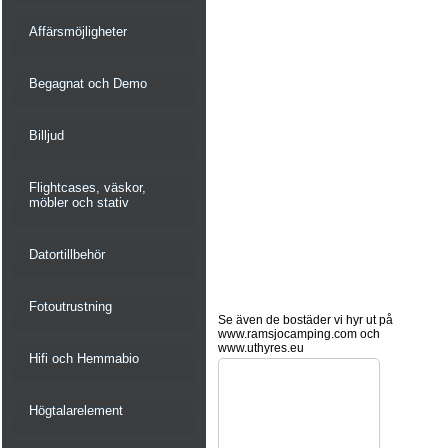
Affärsmöjligheter
Begagnat och Demo
Billjud
Flightcases, väskor,
möbler och stativ
Datortillbehör
Fotoutrustning
Se även de bostäder vi hyr ut på
www.ramsjocamping.com och
www.uthyres.eu
Hifi och Hemmabio
Högtalarelement