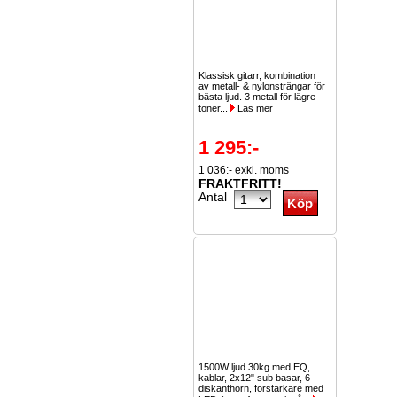
Klassisk gitarr, kombination
av metall- & nylonsträngar för
bästa ljud. 3 metall för lägre
toner...
Läs mer
1 295:-
1 036:- exkl. moms
FRAKTFRITT!
Antal
1500W ljud 30kg med EQ,
kablar, 2x12" sub basar, 6
diskanthorn, förstärkare med