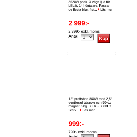
3520W peak. 3-vägs ljud för
bil båt. 14 högtalare. Passar
de flesta bilar. 4st...
Läs mer
2 999:-
2 399:- exkl. moms
Antal
12" proffsbas 800W med 2,5"
ventilerad talspole och 50-oz
magnet. 5kg. 30Hz - 3000Hz.
Stark...
Läs mer
999:-
799:- exkl. moms
Antal