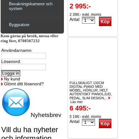
Bevakningskameror och
2 995:-
system
2 396:- exkl. moms
Antal
Byggsatser
Kom gärna på besök, messa eller
ring före, 0708567232
Användarnamn:
Lösenord:
Ny kund
FULLSKALIGT 132CM
Glömt ditt lösenord?
DIGITAL-PIANO MED
MÖBEL, HÖRLUR, HELT
AUTENTISKT PIANOLJUD,
PEDAL, SLIM DESIGN,...
Läs mer
6 495:-
Nyhetsbrev
5 196:- exkl. moms
Antal
Vill du ha nyheter
och information