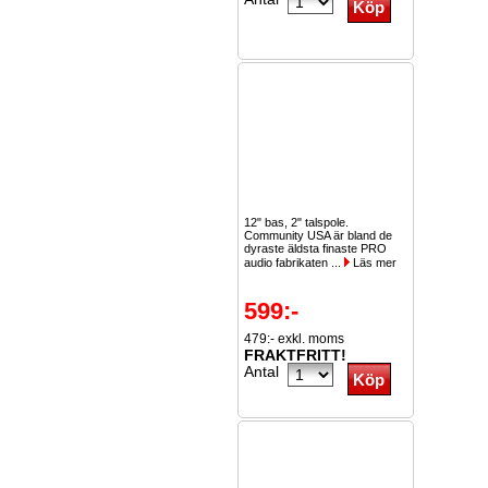
12" bas, 2" talspole.
Community USA är bland de
dyraste äldsta finaste PRO
audio fabrikaten ...
Läs mer
599:-
479:- exkl. moms
FRAKTFRITT!
Antal