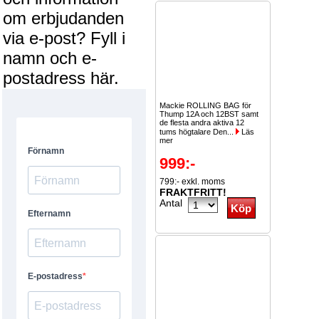
om erbjudanden
via e-post? Fyll i
namn och e-
postadress här.
Mackie ROLLING BAG för
Thump 12A och 12BST samt
de flesta andra aktiva 12
tums högtalare Den...
Läs
mer
999:-
799:- exkl. moms
FRAKTFRITT!
Antal