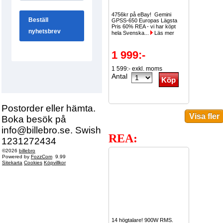
4756kr på eBay! Gemini
GPSS-650 Europas Lägsta
Pris 60% REA - vi har köpt
hela Svenska...
Läs mer
1 999:-
1 599:- exkl. moms
Antal
Postorder eller hämta.
Boka besök på
info@billebro.se. Swish
REA:
1231272434
©2026
billebro
Powered by
FozzCom
9.99
Sitekarta
Cookies
Köpvillkor
14 högtalare! 900W RMS.