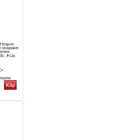
3 Engcon
on skoppaket
Serienr
00...
Läs
:-
. moms