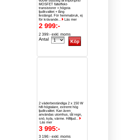
600W slutsteg till importpris!
MOSFET fälteffekt-
transistorer = högsta
ljudkvalitet + lång
livslängd. För hemmabruk, ej
för krävande...
Läs mer
2 999:-
2 399:- exkl. moms
Antal
2 väderbeständiga 2 x 150 W
hifi-högtalare, extremt hög
ljudkvalitet. Kan även
användas utomhus, tål regn,
snö, kyla, värme. Hifiljud...
Läs mer
3 995:-
3 196:- exkl. moms