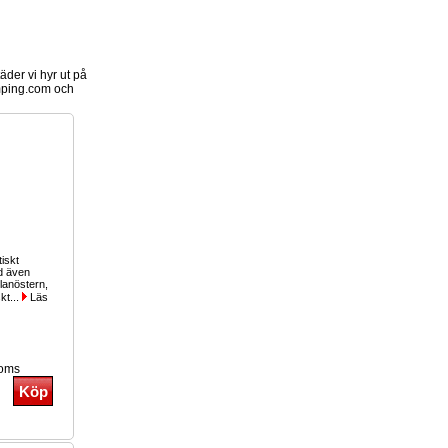
der vi hyr ut på
ping.com och
iskt
ud även
lanöstern,
kt...
Läs
moms