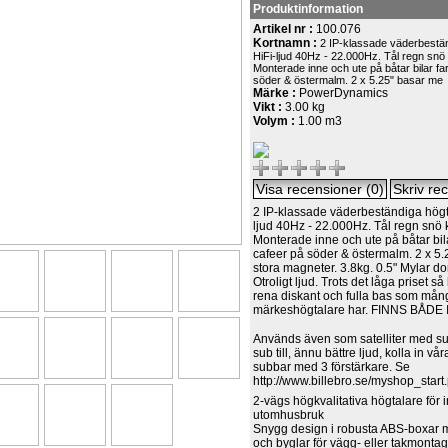
Produktinformation
Artikel nr :
100.076
Kortnamn :
2 IP-klassade väderbestä
HiFi-ljud 40Hz - 22.000Hz. Tål regn snö
Monterade inne och ute på båtar bilar fa
söder & östermalm. 2 x 5.25" basar me
Märke :
PowerDynamics
Vikt :
3.00 kg
Volym :
1.00 m3
2 IP-klassade väderbeständiga högt
ljud 40Hz - 22.000Hz. Tål regn snö 
Monterade inne och ute på båtar bil
cafeer på söder & östermalm. 2 x 5.
stora magneter. 3.8kg. 0.5" Mylar d
Otroligt ljud. Trots det låga priset s
rena diskant och fulla bas som mån
märkeshögtalare har. FINNS BÅDE
Används även som satelliter med su
sub till, ännu bättre ljud, kolla in v
subbar med 3 förstärkare. Se
http://www.billebro.se/myshop_sta
2-vägs högkvalitativa högtalare för
utomhusbruk
Snygg design i robusta ABS-boxar m
och byglar för vägg- eller takmonta