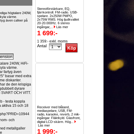
Stereoförstärkare, EQ,
fjärrkontroll. FM-radio. USB-
ndiga högtalare 240W,
spelare. 2x250W PMPO,
 kyla värme.
2x75W RMS. Hög ljudkvalitet
rtyg även cafeer på
20-20.000Hz. 6 stereo
ingångar,...
Läs mer
1 699:-
1 359:- exkl. moms
Antal
alare 240W, HiFi-
kyla värme.
ar fartyg även
25" basar med extra
ome diskanter.
å har de den krispiga
gdubbelt dyrare
 I SVART OCH VITT.
b - testa koppla
åra aktiva 15 och 18
Receiver med blåtand,
mediaspelare, USB, FM-
rt.php?PRID=10944
radio, karaoke, reverb, 2 mik-
ingångar. Fläktkyld. Glasfront,
 inom- och
digital LCD-skärm. Hög...
Läs mer
ed metallgaller
1 999:-
ge