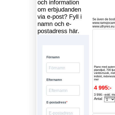
och information
om erbjudanden
via e-post? Fyll i
Se även de bostä
namn och e-
www.ramsjocam
www.uthyres.eu
postadress här.
Piano med autent
pianoljud, 700 lj
världsmusik, mel
indiskt, indonesis
mer
4 995:-
3 996:- exkl. 
Antal