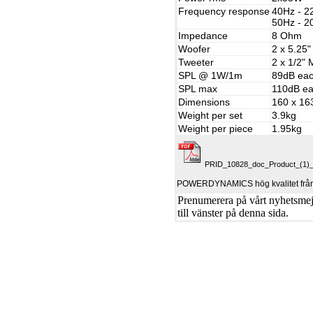
Frequency response
40Hz - 2
50Hz - 2
Impedance
8 Ohm
Woofer
2 x 5.25
Tweeter
2 x 1/2"
SPL @ 1W/1m
89dB ea
SPL max
110dB e
Dimensions
160 x 16
Weight per set
3.9kg
Weight per piece
1.95kg
PRID_10828_doc_Product_(1)_2
POWERDYNAMICS hög kvalitet från
Prenumerera på vårt nyhetsmejl
till vänster på denna sida.