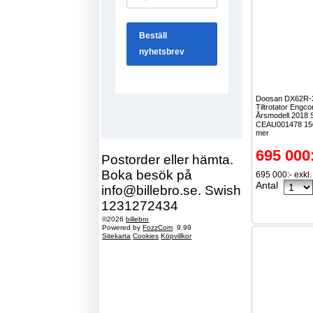
Doosan DX62R-
Tiltrotator Engc
Årsmodell 2018 
CEAU001478 15
mer
695 000
Postorder eller hämta.
Boka besök på
695 000:- exkl
Antal
info@billebro.se. Swish
1231272434
©2026
billebro
Powered by
FozzCom
9.99
Sitekarta
Cookies
Köpvillkor