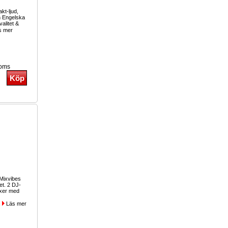
kt-ljud,
n Engelska
valitet &
s mer
moms
 Mixvibes
et. 2 DJ-
ixer med
..
Läs mer