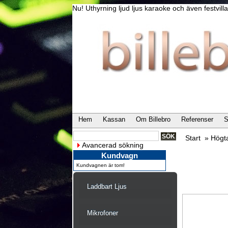
Nu! Uthyrning ljud ljus karaoke och även festvi
Hem
Kassan
Om Billebro
Referenser
S
Start
»
Högt
Avancerad sökning
Kundvagn
Kundvagnen är tom!
Laddbart Ljus
Mikrofoner