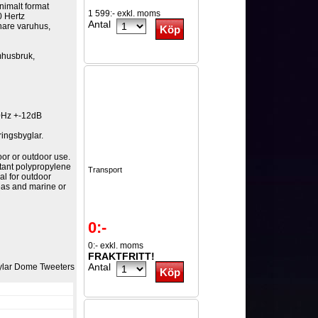
nimalt format
1 599:- exkl. moms
40 Hertz
Antal
inare varuhus,
omhusbruk,
0Hz +-12dB
ingsbyglar.
oor or outdoor use.
tant polypropylene
Transport
al for outdoor
eas and marine or
0:-
0:- exkl. moms
FRAKTFRITT!
Antal
Mylar Dome Tweeters