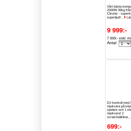
Vårt bästa kompa
2000W 36kg frå
Citronic - superk
superljud!...
Lä
9 999:-
7 999:- exkl. 
Antal
DJ-kontroll med
mjukvara på köp
spelare och 1 m
mjukvara! 2
scratchtallrikar,.
699:-