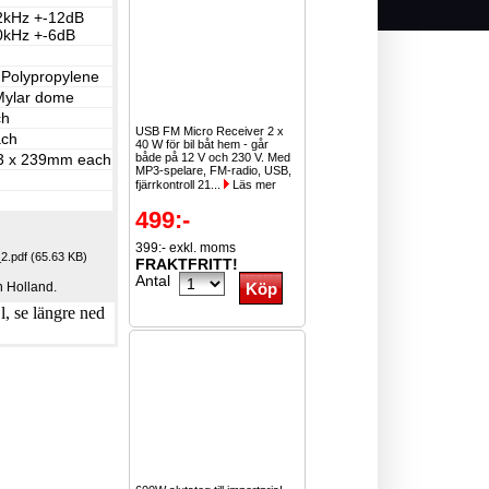
2kHz +-12dB
0kHz +-6dB
" Polypropylene
 Mylar dome
ch
USB FM Micro Receiver 2 x
ach
40 W för bil båt hem - går
3 x 239mm each
både på 12 V och 230 V. Med
MP3-spelare, FM-radio, USB,
fjärrkontroll 21...
Läs mer
499:-
399:- exkl. moms
.pdf (65.63 KB)
FRAKTFRITT!
Antal
 Holland.
, se längre ned