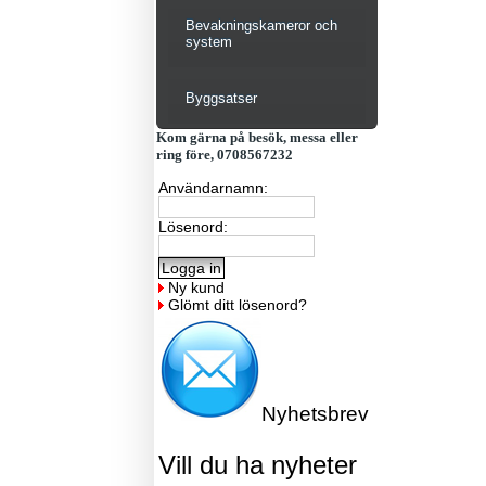
Bevakningskameror och
system
Byggsatser
Kom gärna på besök, messa eller
ring före, 0708567232
Användarnamn:
Lösenord:
Ny kund
Glömt ditt lösenord?
Nyhetsbrev
Vill du ha nyheter