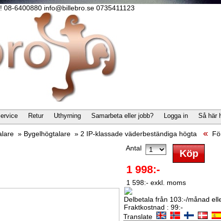
lla! 08-6400880 info@billebro.se 0735411123
ervice
Retur
Uthyrning
Samarbeta eller jobb?
Logga in
Så här 
alare
»
Bygelhögtalare
»
2 IP-klassade väderbeständiga högta
Fö
Antal
1 998:-
1 598:- exkl. moms
Delbetala från 103:-/månad eller
Fraktkostnad : 99:-
Translate