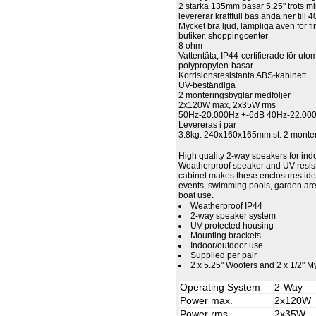
2 starka 135mm basar 5.25" trots mi
levererar kraftfull bas ända ner till 
Mycket bra ljud, lämpliga även för f
butiker, shoppingcenter
8 ohm
Vattentäta, IP44-certifierade för ut
polypropylen-basar
Korrisionsresistanta ABS-kabinett
UV-beständiga
2 monteringsbyglar medföljer
2x120W max, 2x35W rms
50Hz-20.000Hz +-6dB 40Hz-22.00
Levereras i par
3.8kg. 240x160x165mm st. 2 monter
High quality 2-way speakers for ind
Weatherproof speaker and UV-resis
cabinet makes these enclosures ide
events, swimming pools, garden ar
boat use.
Weatherproof IP44
2-way speaker system
UV-protected housing
Mounting brackets
Indoor/outdoor use
Supplied per pair
2 x 5.25" Woofers and 2 x 1/2" 
Operating System
2-Way
Power max.
2x120W
Power rms
2x35W