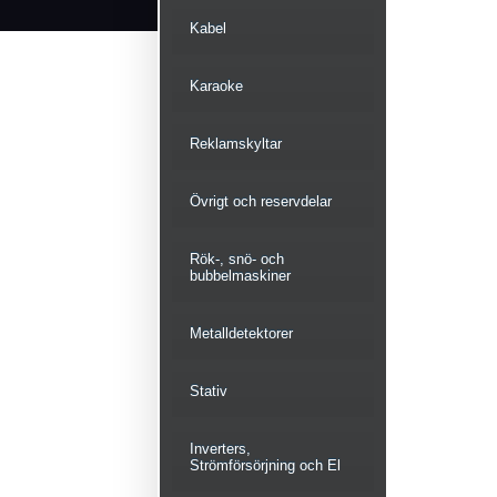
Kabel
Karaoke
Reklamskyltar
Övrigt och reservdelar
Rök-, snö- och
bubbelmaskiner
Metalldetektorer
Stativ
Inverters,
Strömförsörjning och El