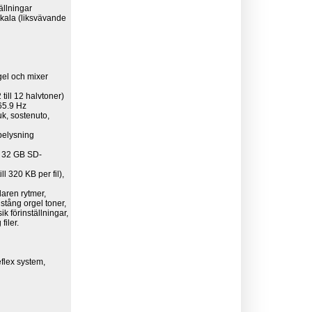
ällningar
skala (liksvävande
gel och mixer
till 12 halvtoner)
65.9 Hz
uk, sostenuto,
elysning
l 32 GB SD-
l 320 KB per fil),
aren rytmer,
tång orgel toner,
 förinställningar,
filer.
eflex system,