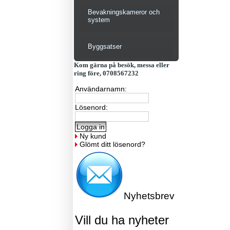
Bevakningskameror och
system
Byggsatser
Kom gärna på besök, messa eller
ring före, 0708567232
Användarnamn:
Lösenord:
Ny kund
Glömt ditt lösenord?
Nyhetsbrev
Vill du ha nyheter