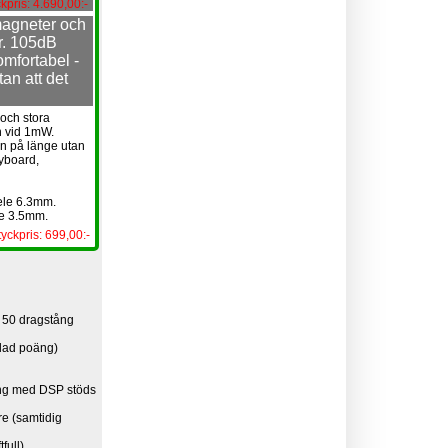
kpris: 4.690,00:-
agneter och
r. 105dB
mfortabel -
an att det
och stora
n vid 1mW.
en på länge utan
eyboard,
tele 6.3mm.
le 3.5mm.
tyckpris: 699,00:-
e 50 dragstång
elad poäng)
ing med DSP stöds
re (samtidig
tfull)