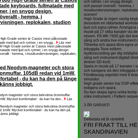
600 High Grade serien är Casios
och rytmer, i en snygg design.
tade keyboards, fullmatade med
och passar överallt - hemma, i
musikundervisningen, replokale
mer, i en snygg design.
scenen!
överallt - hemma, i
High Grade är ingen vanlig key
isningen, replokalen, studion
dessutom en lättarbetad worksta
ljud och egna rytmer. Arrangera 
musik på 17 olika kanaler via d
mixern. På WK-7600 går det även
gh Grade serien är Casios mest påkostade
sång och andra live-instrument d
ade med ljud och rytmer, i en snygg...
Läs mer
Tillverka och spara dina egna u
inbyggda Tone editorn.
Audiorecording ger dig möjlighet
sång och instrument digitalt dire
(kräver SD-kort)
Spela in musik på 17 kanaler i
med Neodym-magneter och stora
och navigera via den inbyggda 
onmuffar. 105dB redan vid 1mW.
Förstklassig
orgeldel med 9 draw
ortabel - du kan ha den på länge
simulator.
High grade serien har DSP-effe
 känns jobbigt.
redigera och spara.
Du kan skapa egna unika komp m
odym-magneter och stora bekväma öronmuffar.
olika instrument, i Pattern sequ
mW. Mycket komfortabel - du kan ha den...
Läs
3 ÅR GARANTI
Delbetala ett år räntefritt
FRI FRAKT TILL H
SKANDINAVIEN