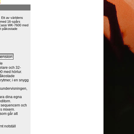
 Ett av världens
 med 16-spårs
: Casio WK-7600 med
st påkostade
de
elare och 32-
00 med hörlur.
påkostade
rytmer, i en snygg
ikundervisningen,
para dina egna
ditorn.
g sequencern och
s mixern.
som går att
t notställ