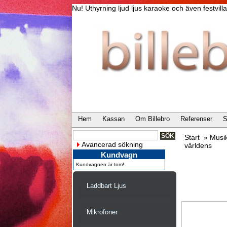
Nu! Uthyrning ljud ljus karaoke och även festvi
Hem
Kassan
Om Billebro
Referenser
S
Start
»
Musi
Avancerad sökning
världens
Kundvagn
Kundvagnen är tom!
Laddbart Ljus
Mikrofoner