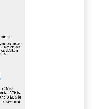
C-adapter
 dynamiskt omfång.
 3.5mm telejack,
lkabel. Vikbar
 ±15%
an 1980.
ämta i Västra
ti 3 år, 5 år
ik 1500kvm med