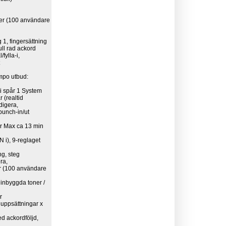
er (100 användare
 1, fingersättning
Full rad ackord
fylla-i,
t
empo utbud:
i spår 1 System
r (realtid
digera,
punch-in/ut
er Max ca 13 min
N i), 9-reglaget
ng, steg
ra,
ar (100 användare
 inbyggda toner /
r
 uppsättningar x
ed ackordföljd,