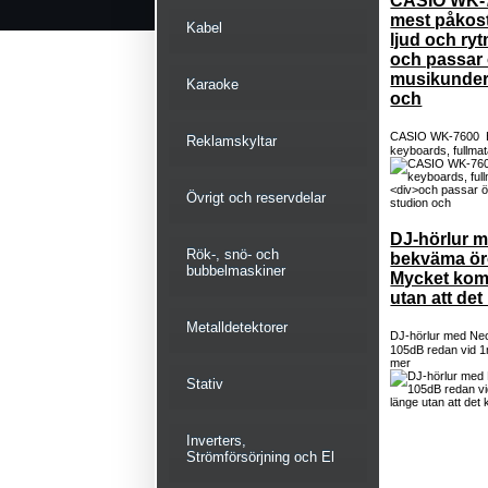
CASIO WK-7
mest påkos
Kabel
ljud och ryt
och passar 
musikunderv
Karaoke
och
CASIO WK-7600 Hi
Reklamskyltar
keyboards, fullmat
Övrigt och reservdelar
DJ-hörlur 
Rök-, snö- och
bekväma ör
bubbelmaskiner
Mycket komf
utan att det
Metalldetektorer
DJ-hörlur med Ne
105dB redan vid 1
mer
Stativ
Inverters,
Strömförsörjning och El