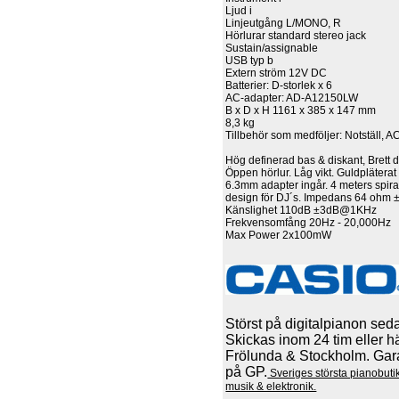
Ljud i
Linjeutgång L/MONO, R
Hörlurar standard stereo jack
Sustain/assignable
USB typ b
Extern ström 12V DC
Batterier: D-storlek x 6
AC-adapter: AD-A12150LW
B x D x H 1161 x 385 x 147 mm
8,3 kg
Tillbehör som medföljer: Notställ, A
Hög definerad bas & diskant, Brett
Öppen hörlur. Låg vikt. Guldpläterat
6.3mm adapter ingår. 4 meters spira
design för DJ´s. Impedans 64 ohm
Känslighet 110dB ±3dB@1KHz
Frekvensomfång 20Hz - 20,000Hz
Max Power 2x100mW
Störst på digitalpianon sed
Skickas inom 24 tim eller h
Frölunda & Stockholm. Garan
på GP.
Sveriges största pianobut
musik & elektronik.