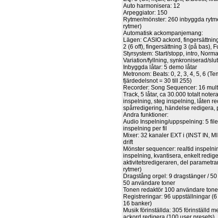
Auto harmonisera: 12
Arpeggiator: 150
Rytmer/mönster: 260 inbyggda rytm
rytmer)
Automatisk ackompanjemang:
Lägen: CASIO ackord, fingersättning
2 (6 off), fingersättning 3 (på bas), 
Styrsystem: Start/stopp, intro, Normal/
Variation/fyllning, synkroniserad/slu
Inbyggda låtar: 5 demo låtar
Metronom: Beats: 0, 2, 3, 4, 5, 6 (T
fjärdedelsnot = 30 till 255)
Recorder: Song Sequencer: 16 mult
Track, 5 låtar, ca 30.000 totalt notera
inspelning, steg inspelning, låten re
spårredigering, händelse redigera, 
Andra funktioner:
Audio Inspelning/uppspelning: 5 fil
inspelning per fil
Mixer: 32 kanaler EXT i (INST IN, MI
drift
Mönster sequencer: realtid inspelni
inspelning, kvantisera, enkelt redige
aktivitetsredigeraren, del parametr
rytmer)
Dragstång orgel: 9 dragstänger / 50
50 användare toner
Tonen redaktör 100 användare tone
Registreringar: 96 uppställningar (6
16 banker)
Musik förinställda: 305 förinställd m
ackord redigera (100 user presets)