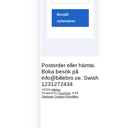
Postorder eller hämta.
Boka besök på
info@billebro.se. Swish
1231272434
©2026
billebro
Powered by
FozzCom
9.99
Sitekarta
Cookies
Köpvillkor