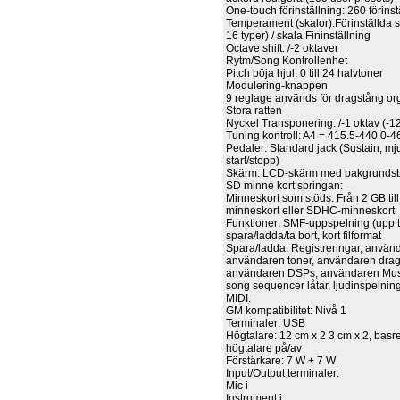
One-touch förinställning: 260 förinst
Temperament (skalor):Förinställda 
16 typer) / skala Fininställning
Octave shift: /-2 oktaver
Rytm/Song Kontrollenhet
Pitch böja hjul: 0 till 24 halvtoner
Modulering-knappen
9 reglage används för dragstång or
Stora ratten
Nyckel Transponering: /-1 oktav (-12 
Tuning kontroll: A4 = 415.5-440.0-4
Pedaler: Standard jack (Sustain, mj
start/stopp)
Skärm: LCD-skärm med bakgrundsb
SD minne kort springan:
Minneskort som stöds: Från 2 GB til
minneskort eller SDHC-minneskort
Funktioner: SMF-uppspelning (upp til
spara/ladda/ta bort, kort filformat
Spara/ladda: Registreringar, använd
användaren toner, användaren drags
användaren DSPs, användaren Musik
song sequencer låtar, ljudinspelning 
MIDI:
GM kompatibilitet: Nivå 1
Terminaler: USB
Högtalare: 12 cm x 2 3 cm x 2, basr
högtalare på/av
Förstärkare: 7 W + 7 W
Input/Output terminaler:
Mic i
Instrument i