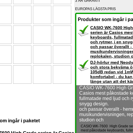
3 ÅR GARANTI
EUROPAS LÄGSTA PRIS
Produkter som ingår i pa
CASIO WK-7600 High
serien är Casios me
keyboards, fullmatad
och rytmer, i en sny
och passar överallt -
musikundervisninge
replokalen, studion 
DJ-hörlur med Neod
och stora bekväma ö
105dB redan vid 1mW
komfortabel - du kan
länge utan att det kä
CASIO WK-7600 High Gra
Casios mest påkostade k
fullmatade med ljud och ry
snygg design.
och passar överallt - hem
musikundervisningen, rep
studion och
om ingår i paketet
CASIO WK-7600 High Grade ser
mest påkostade keyboards, full