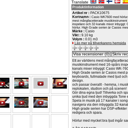
Translate
Produktinformation
Artikel nr :
PACK10675
Kortnamn :
Casio WK7600 med hörlur.
mest mångfacetterade musikinstrument
inspelare och 32-kanals mixer inbyggt
hörlur. High Grade serien är Casios me
Märke :
Casio
Vikt :
9.10 kg
Volym :
0.01 m3
Läs mer på tillverkarens hemsida
Ett av världens mest mångfacettera
musikinstrument med 16-spårs insp
kanals mixer inbyggt: Casio WK-76
High Grade serien är Casios mest 
keyboards, fullmatade med ljud och 
design.
och passar överallt - hemma, i mus
replokalen, studion och på scenen!
Gör dina egna ljud! Tillverka och s
unika ljud med den inbyggda Tone e
Spela in musik på 17 kanaler i son
navigera via den inbyggda 32-kanal
High grade serien har DSP-effekter 
redigera och spara.
Hörlur med mycket bra ljud ingår sam