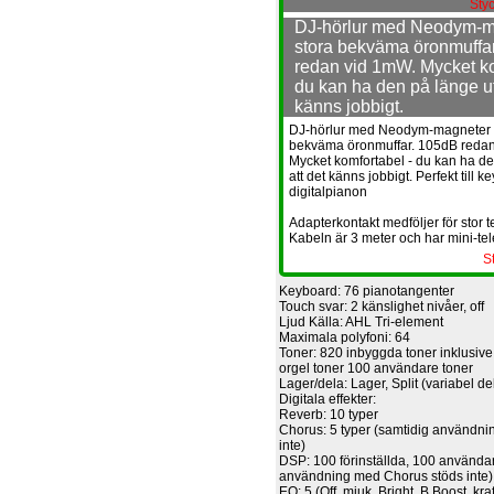
Styc
DJ-hörlur med Neodym-m
stora bekväma öronmuffa
redan vid 1mW. Mycket ko
du kan ha den på länge ut
känns jobbigt.
DJ-hörlur med Neodym-magneter 
bekväma öronmuffar. 105dB reda
Mycket komfortabel - du kan ha d
att det känns jobbigt. Perfekt till k
digitalpianon
Adapterkontakt medföljer för stor 
Kabeln är 3 meter och har mini-te
S
Keyboard: 76 pianotangenter
Touch svar: 2 känslighet nivåer, off
Ljud Källa: AHL Tri-element
Maximala polyfoni: 64
Toner: 820 inbyggda toner inklusiv
orgel toner 100 användare toner
Lager/dela: Lager, Split (variabel d
Digitala effekter:
Reverb: 10 typer
Chorus: 5 typer (samtidig användn
inte)
DSP: 100 förinställda, 100 använda
användning med Chorus stöds inte)
EQ: 5 (Off, mjuk, Bright, B.Boost, kraf