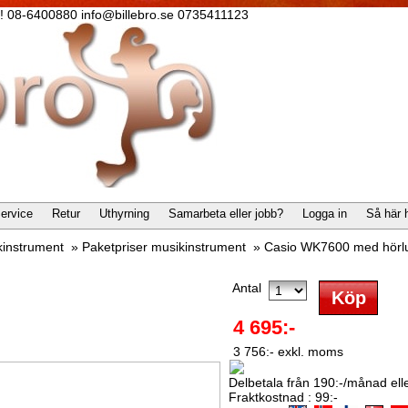
lla! 08-6400880 info@billebro.se 0735411123
ervice
Retur
Uthyrning
Samarbeta eller jobb?
Logga in
Så här 
kinstrument
»
Paketpriser musikinstrument
»
Casio WK7600 med hörlur
Antal
4 695:-
3 756:- exkl. moms
Delbetala från 190:-/månad eller
Fraktkostnad : 99:-