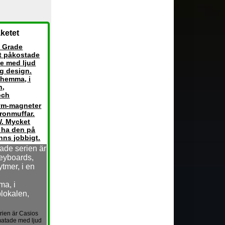
ketet
 Grade
st påkostade
e med ljud
gg design.
 hemma, i
n,
och
ym-magneter
ronmuffar.
. Mycket
 ha den på
nns jobbigt.
de serien är
eyboards,
tmer, i en
ma, i
lokalen,
ien är Casios
matade med ljud