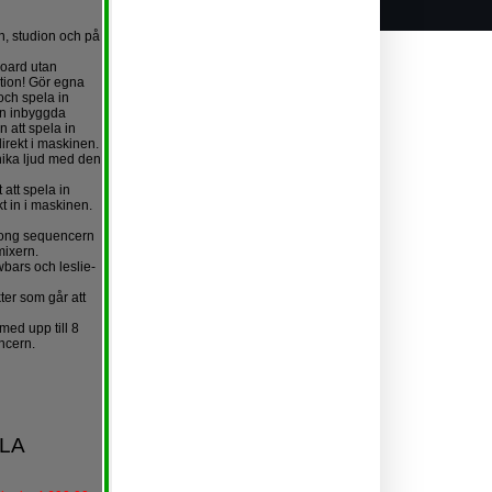
n, studion och på
board utan
tion! Gör egna
och spela in
en inbyggda
 att spela in
irekt i maskinen.
nika ljud med den
 att spela in
kt in i maskinen.
 song sequencern
mixern.
bars och leslie­
kter
som går att
ed upp till 8
encern.
ELA