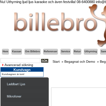
Nu! Uthyrning ljud ljus karaoke och även festvilla! 08-6400880 info@
Hem
Kassan
Om Billebro
Referenser
Service
Retur
Uthyrning
Sama
Start
»
Begagnat och Demo
»
Beg
Avancerad sökning
Kundvagn
Kundvagnen är tom!
Laddbart Ljus
Mikrofoner