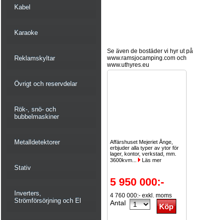
Kabel
Karaoke
Se även de bostäder vi hyr ut på
Reklamskyltar
www.ramsjocamping.com och
www.uthyres.eu
Övrigt och reservdelar
Rök-, snö- och
bubbelmaskiner
Metalldetektorer
Affärshuset Mejeriet Ånge,
erbjuder alla typer av ytor för
lager, kontor, verkstad, mm.
3600kvm...
Läs mer
Stativ
5 950 000:-
Inverters,
4 760 000:- exkl. moms
Strömförsörjning och El
Antal