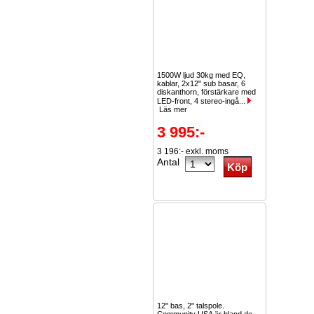
1500W ljud 30kg med EQ,
kablar, 2x12" sub basar, 6
diskanthorn, förstärkare med
LED-front, 4 stereo-ingå...
Läs mer
3 995:-
3 196:- exkl. moms
Antal
12" bas, 2" talspole.