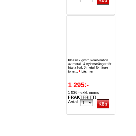
Klassisk gitarr, kombination
av metall- & nylonsträngar för
bästa ljud. 3 metall för lägre
toner...
Läs mer
1 295:-
1 036:- exkl. moms
FRAKTFRITT!
Antal