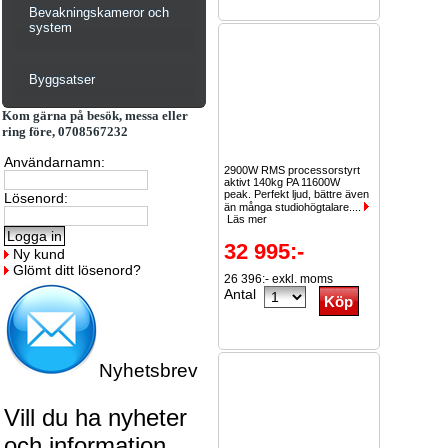
Bevakningskameror och
system
Byggsatser
Kom gärna på besök, messa eller
ring före, 0708567232
Användarnamn:
2900W RMS processorstyrt
aktivt 140kg PA 11600W
peak. Perfekt ljud, bättre även
Lösenord:
än många studiohögtalare....
Läs mer
32 995:-
Ny kund
Glömt ditt lösenord?
26 396:- exkl. moms
Antal
Nyhetsbrev
Vill du ha nyheter
och information