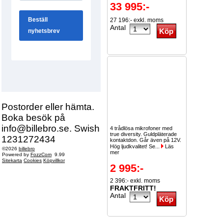
33 995:-
27 196:- exkl. moms
Antal
Postorder eller hämta.
Boka besök på
info@billebro.se. Swish
4 trådlösa mikrofoner med
true diversity. Guldpläterade
1231272434
kontaktdon. Går även på 12V.
Hög ljudkvalitet! Se...
Läs
©2026
billebro
mer
Powered by
FozzCom
9.99
Sitekarta
Cookies
Köpvillkor
2 995:-
2 396:- exkl. moms
FRAKTFRITT!
Antal