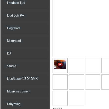
Laddbart ljud
Ljud och PA
Högtalare
Mixerbord
DJ
Studio
Ljus/Laser/LED/ DMX
Musikinstrument
Uthyrning