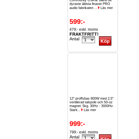
Community USA är bland de
dyraste äldsta finaste PRO
audio fabrikaten ...
Läs mer
599:-
479:- exkl. moms
FRAKTFRITT!
Antal
12" proffsbas 800W med 2,5"
ventilerad talspole och 50-oz
magnet. 5kg. 30Hz - 3000Hz.
Stark...
Läs mer
999:-
799:- exkl. moms
Antal