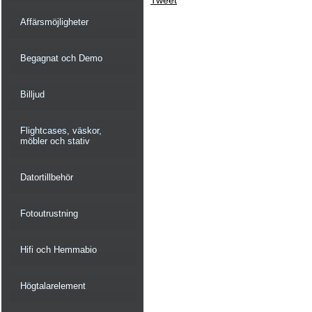
Tweet
Affärsmöjligheter
Begagnat och Demo
Billjud
Flightcases, väskor,
möbler och stativ
Datortillbehör
Fotoutrustning
Hifi och Hemmabio
Högtalarelement