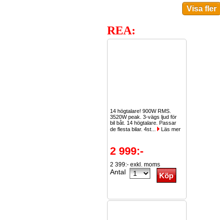
REA:
14 högtalare! 900W RMS.
3520W peak. 3-vägs ljud för
bil båt. 14 högtalare. Passar
de flesta bilar. 4st...
Läs mer
2 999:-
2 399:- exkl. moms
Antal