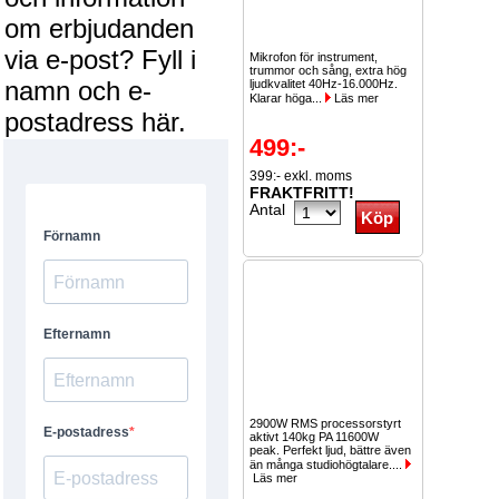
om erbjudanden
via e-post? Fyll i
Mikrofon för instrument,
trummor och sång, extra hög
namn och e-
ljudkvalitet 40Hz-16.000Hz.
Klarar höga...
Läs mer
postadress här.
499:-
399:- exkl. moms
FRAKTFRITT!
Antal
2900W RMS processorstyrt
aktivt 140kg PA 11600W
peak. Perfekt ljud, bättre även
än många studiohögtalare....
Läs mer