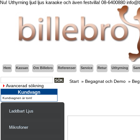
Nu! Uthyrning ljud ljus karaoke och även festvilla! 08-6400880 info@
Hem
Kassan
Om Billebro
Referenser
Service
Retur
Uthyrning
Sama
Start
»
Begagnat och Demo
»
Beg
Avancerad sökning
Kundvagn
Kundvagnen är tom!
Laddbart Ljus
Mikrofoner