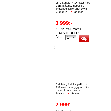
18+2 kanals PRO mixer med
USB, blåtand, inspelning,
extra hög ljudkvalitet 10Hz -
60.000Hz,...
Läs mer
3 999:-
3 199:- exkl. moms
FRAKTFRITT!
Antal
2 slutsteg 1 delningsfilter 2
000 Watt för inbyggnad. Ger
effekt till både bas och
diskant....
Läs mer
2 999:-