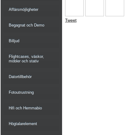
Affärsmöjligheter
Tweet
Begagnat och Demo
Billjud
Flightcases, väskor,
möbler och stativ
Datortillbehör
Fotoutrustning
Hifi och Hemmabio
Högtalarelement