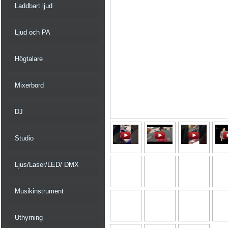
Laddbart ljud
Ljud och PA
Högtalare
Mixerbord
DJ
Studio
Ljus/Laser/LED/ DMX
Musikinstrument
Uthyrning