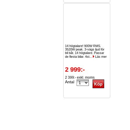
14 högtalare! 900W RMS.
3520W peak. 3-vägs ljud för
bil båt. 14 högtalare. Passar
de flesta bilar. 4st...
Läs mer
2 999:-
2 399:- exkl. moms
Antal