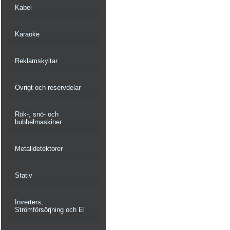
Kabel
Karaoke
Reklamskyltar
Övrigt och reservdelar
Rök-, snö- och
bubbelmaskiner
Metalldetektorer
Stativ
Inverters,
Strömförsörjning och El