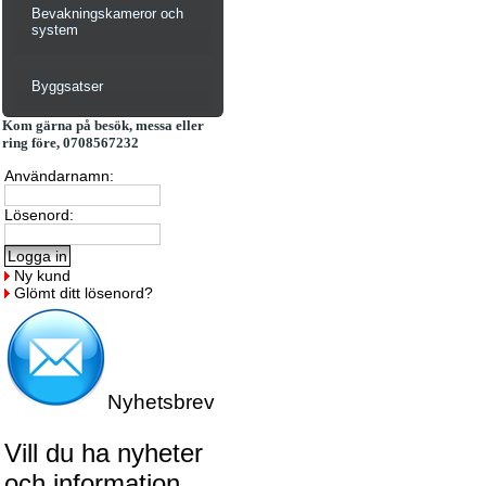
Bevakningskameror och
system
Byggsatser
Kom gärna på besök, messa eller
ring före, 0708567232
Användarnamn:
Lösenord:
Ny kund
Glömt ditt lösenord?
Nyhetsbrev
Vill du ha nyheter
och information