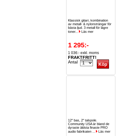
Klassisk gitarr, kombination
av metall- & nylonsträngar för
bästa ljud. 3 metall för lägre
toner...
Läs mer
1 295:-
1 036:- exkl. moms
FRAKTFRITT!
Antal
12" bas, 2" talspole.
Community USA är bland de
dyraste äldsta finaste PRO
audio fabrikaten ...
Läs mer