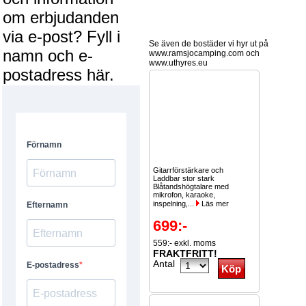
om erbjudanden
via e-post? Fyll i
Se även de bostäder vi hyr ut på
namn och e-
www.ramsjocamping.com och
www.uthyres.eu
postadress här.
Gitarrförstärkare och
Laddbar stor stark
Blåtandshögtalare med
mikrofon, karaoke,
inspelning,...
Läs mer
699:-
559:- exkl. moms
FRAKTFRITT!
Antal