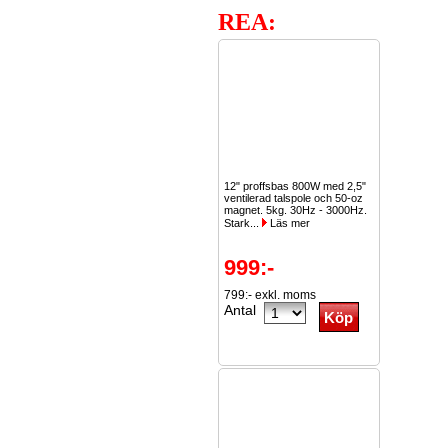
REA:
12" proffsbas 800W med 2,5"
ventilerad talspole och 50-oz
magnet. 5kg. 30Hz - 3000Hz.
Stark...
Läs mer
999:-
799:- exkl. moms
Antal