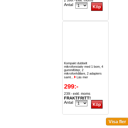
2 399:- exkl. moms
Antal
Kompakt dubbelt
mikrofonstativ med 1 bom, 4
gummifötter, 2
mikrofonhållare, 2 adapters
samt...
Läs mer
299:-
239:- exkl. moms
FRAKTFRITT!
Antal