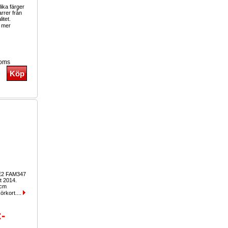
olika färger
arrer från
itet.
 mer
moms
E2 FAM347
t 2014.
0cm
örkort....
:-