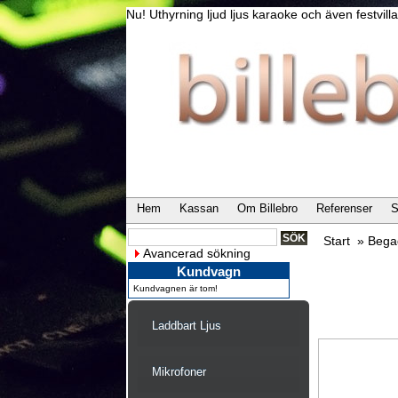
Nu! Uthyrning ljud ljus karaoke och även festvi
Hem
Kassan
Om Billebro
Referenser
S
Start
»
Bega
Avancerad sökning
Kundvagn
Kundvagnen är tom!
Laddbart Ljus
Mikrofoner