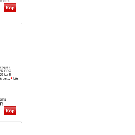
. moms
coljus i
PER PRO
00 lux 8
ärger...
Läs
moms
T!