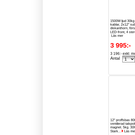
1500W ljud 30k
kablar, 2x12" su
diskanthorn, för
LED-front, 4 ster
Läs mer
3 995:-
3 196:- exkl. 
Antal
12" proffsbas 8
ventilerad talspo
magnet. 5kg. 30
Stark...
Läs me