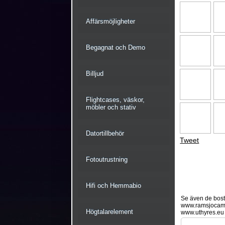
Affärsmöjligheter
Begagnat och Demo
Billjud
Flightcases, väskor,
möbler och stativ
Datortillbehör
Tweet
Fotoutrustning
Hifi och Hemmabio
Se även de bostä
www.ramsjocam
Högtalarelement
www.uthyres.eu