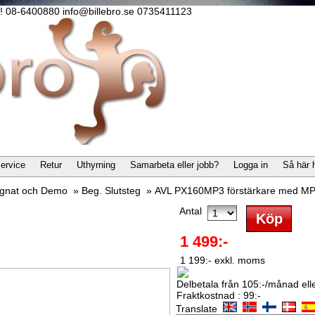
lla! 08-6400880 info@billebro.se 0735411123
ervice
Retur
Uthyrning
Samarbeta eller jobb?
Logga in
Så här 
gnat och Demo
»
Beg. Slutsteg
»
AVL PX160MP3 förstärkare med MP
Antal
1 499:-
1 199:- exkl. moms
Delbetala från 105:-/månad eller
Fraktkostnad : 99:-
Translate