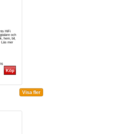
ts HiFi
gtalare och
k, hem, bil,
Läs mer
ms