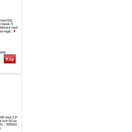
g med EQ,
b basar, 6
stärkare med
eo-ingå...
moms
00W med 2,5"
le och 50-oz
Hz - 3000Hz.
r