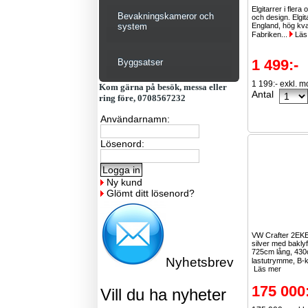
Elgitarrer i flera 
Bevakningskameror och
och design. Elgit
system
England, hög kval
Fabriken...
Läs
1 499:-
Byggsatser
1 199:- exkl. 
Kom gärna på besök, messa eller
Antal
ring före, 0708567232
Användarnamn:
Lösenord:
Ny kund
Glömt ditt lösenord?
VW Crafter 2EK
silver med baklyf
725cm lång, 43
Nyhetsbrev
lastutrymme, B-k
Läs mer
175 000
Vill du ha nyheter