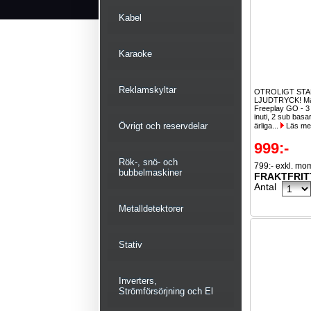
Kabel
Karaoke
Reklamskyltar
OTROLIGT ST
LJUDTRYCK! Ma
Freeplay GO - 3
inuti, 2 sub bas
Övrigt och reservdelar
ärliga...
Läs me
999:-
Rök-, snö- och
799:- exkl. mo
bubbelmaskiner
FRAKTFRIT
Antal
Metalldetektorer
Stativ
Inverters,
Strömförsörjning och El