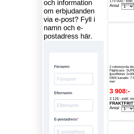
och information
175 000:- exkl
Antal
om erbjudanden
via e-post? Fyll i
namn och e-
postadress här.
2 robotstyrda dis
Flightcase. SU
ljuseffekter 2x90
DMX-kanaler. 7 f
mer
3 908:-
3 126:- exkl. 
FRAKTFRIT
Antal