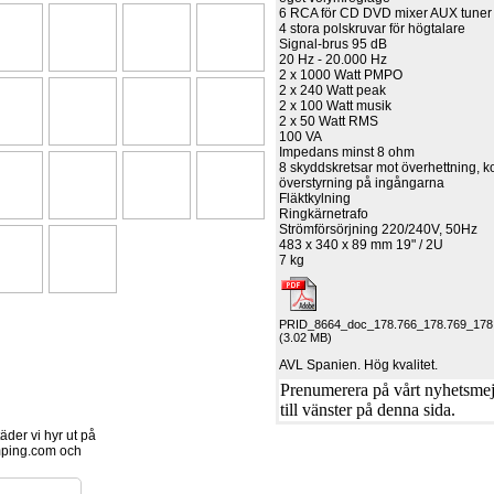
6 RCA för CD DVD mixer AUX tuner
4 stora polskruvar för högtalare
Signal-brus 95 dB
20 Hz - 20.000 Hz
2 x 1000 Watt PMPO
2 x 240 Watt peak
2 x 100 Watt musik
2 x 50 Watt RMS
100 VA
Impedans minst 8 ohm
8 skyddskretsar mot överhettning, ko
överstyrning på ingångarna
Fläktkylning
Ringkärnetrafo
Strömförsörjning 220/240V, 50Hz
483 x 340 x 89 mm 19" / 2U
7 kg
PRID_8664_doc_178.766_178.769_178.
(3.02 MB)
AVL Spanien. Hög kvalitet.
Prenumerera på vårt nyhetsmejl
till vänster på denna sida.
der vi hyr ut på
ping.com och