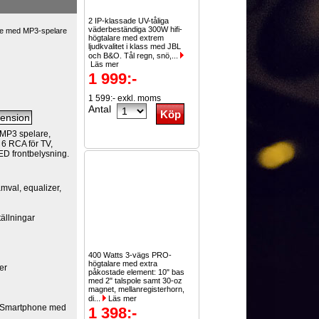
2 IP-klassade UV-tåliga
väderbeständiga 300W hifi-
re med MP3-spelare
högtalare med extrem
ljudkvalitet i klass med JBL
och B&O. Tål regn, snö,...
Läs mer
1 999:-
1 599:- exkl. moms
Antal
 MP3 spelare,
 6 RCA för TV,
LED frontbelysning.
amval, equalizer,
tällningar
400 Watts 3-vägs PRO-
högtalare med extra
er
påkostade element: 10" bas
med 2" talspole samt 30-oz
magnet, mellanregisterhorn,
di...
Läs mer
e Smartphone med
1 398:-