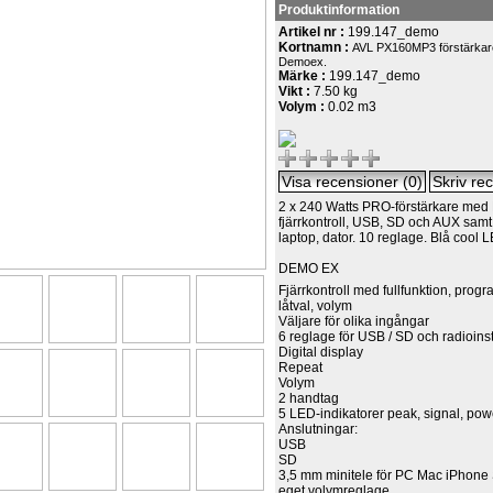
Produktinformation
Artikel nr :
199.147_demo
Kortnamn :
AVL PX160MP3 förstärka
Demoex.
Märke :
199.147_demo
Vikt :
7.50 kg
Volym :
0.02 m3
2 x 240 Watts PRO-förstärkare med
fjärrkontroll, USB, SD och AUX samt
laptop, dator. 10 reglage. Blå cool 
DEMO EX
Fjärrkontroll med fullfunktion, progr
låtval, volym
Väljare för olika ingångar
6 reglage för USB / SD och radioins
Digital display
Repeat
Volym
2 handtag
5 LED-indikatorer peak, signal, pow
Anslutningar:
USB
SD
3,5 mm minitele för PC Mac iPhon
eget volymreglage