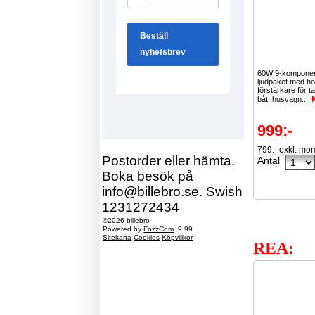
60W 9-komponen
ljudpaket med hö
förstärkare för ta
båt, husvagn....
999:-
799:- exkl. mo
Postorder eller hämta.
Antal
Boka besök på
info@billebro.se. Swish
1231272434
©2026
billebro
Powered by
FozzCom
9.99
Sitekarta
Cookies
Köpvillkor
REA: