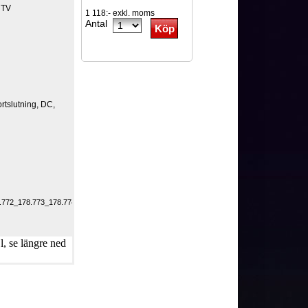
 TV
1 118:- exkl. moms
Antal
rtslutning, DC,
772_178.773_178.774_178.775_178.777_178.779_SPL_EQ_Stereo_Power_Amplifier.pdf
, se längre ned