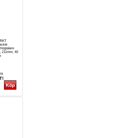
ARKT
ckie
 högtalare
ar, 211mm, 40
r
ms
T!