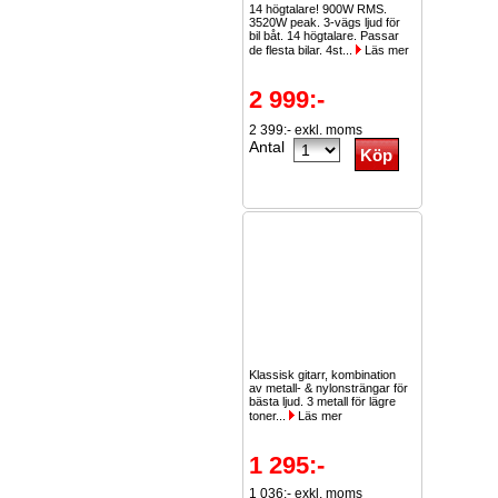
14 högtalare! 900W RMS.
3520W peak. 3-vägs ljud för
bil båt. 14 högtalare. Passar
de flesta bilar. 4st...
Läs mer
2 999:-
2 399:- exkl. moms
Antal
Klassisk gitarr, kombination
av metall- & nylonsträngar för
bästa ljud. 3 metall för lägre
toner...
Läs mer
1 295:-
1 036:- exkl. moms