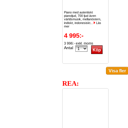
Piano med autentiskt
pianoljud, 700 ljud även
världsmusik, mellanöstern,
indiskt, indonesiskt...
Läs
mer
4 995:-
3 996:- exkl. moms
Antal
REA: