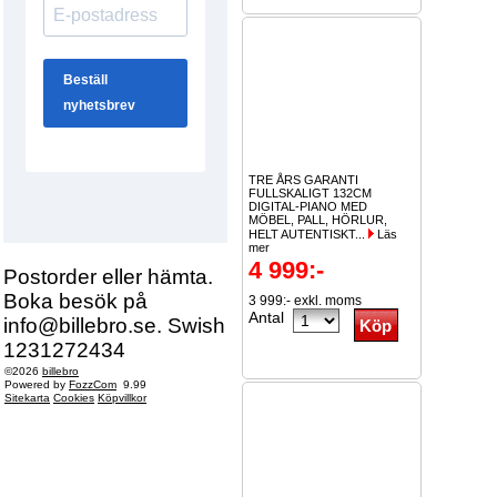
TRE ÅRS GARANTI
FULLSKALIGT 132CM
DIGITAL-PIANO MED
MÖBEL, PALL, HÖRLUR,
HELT AUTENTISKT...
Läs
mer
4 999:-
Postorder eller hämta.
Boka besök på
3 999:- exkl. moms
Antal
info@billebro.se. Swish
1231272434
©2026
billebro
Powered by
FozzCom
9.99
Sitekarta
Cookies
Köpvillkor