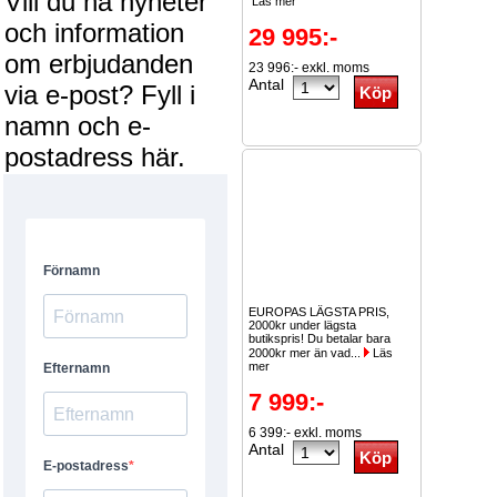
Vill du ha nyheter
Läs mer
och information
29 995:-
om erbjudanden
23 996:- exkl. moms
Antal
via e-post? Fyll i
namn och e-
postadress här.
EUROPAS LÄGSTA PRIS,
2000kr under lägsta
butikspris! Du betalar bara
2000kr mer än vad...
Läs
mer
7 999:-
6 399:- exkl. moms
Antal