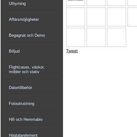
Uthyrning
Affärsmöjligheter
Begagnat och Demo
Tweet
Billjud
Flightcases, väskor,
möbler och stativ
Datortillbehör
Fotoutrustning
Hifi och Hemmabio
Högtalarelement