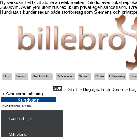
Ny verksamhet blivit större än elektroniken: Studio eventlokal replo
3600kvm. Även ytor utomhus tex 350m privat egen sandstrand. Tyresö
Hundratals kunder redan både storföretag som Siemens och privatper
Hem
Kassan
Om Billebro
Referenser
Service
Retur
Uthyrning
Sama
Start
»
Begagnat och Demo
»
Beg
Avancerad sökning
Kundvagn
Kundvagnen är tom!
Laddbart Ljus
Mikrofoner