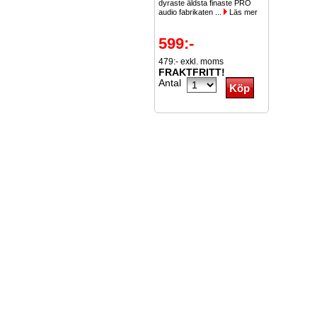
dyraste äldsta finaste PRO
audio fabrikaten ...
Läs mer
599:-
479:- exkl. moms
FRAKTFRITT!
Antal