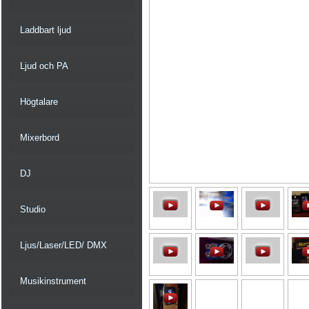
Laddbart ljud
Ljud och PA
Högtalare
Mixerbord
DJ
Studio
Ljus/Laser/LED/ DMX
Musikinstrument