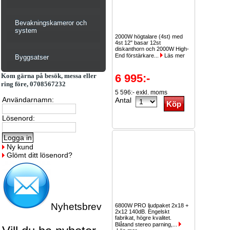
Bevakningskameror och
system
2000W högtalare (4st) med
4st 12" basar 12st
diskanthorn och 2000W High-
End förstärkare...
Läs mer
Byggsatser
Kom gärna på besök, messa eller
6 995:-
ring före, 0708567232
5 596:- exkl. moms
Användarnamn:
Antal
Lösenord:
Ny kund
Glömt ditt lösenord?
Nyhetsbrev
6800W PRO ljudpaket 2x18 +
2x12 140dB. Engelskt
fabrikat, högre kvalitet.
Blåtand stereo parning,...