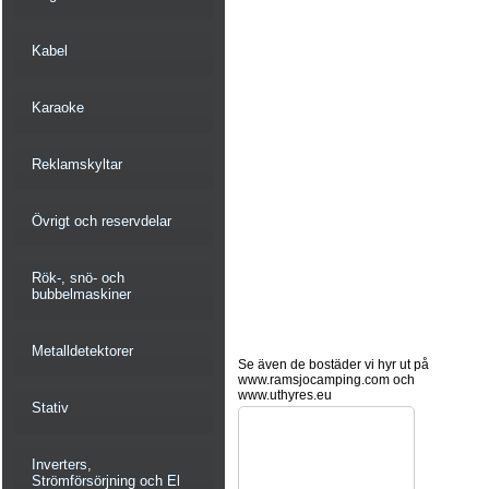
Kabel
Karaoke
Reklamskyltar
Övrigt och reservdelar
Rök-, snö- och
bubbelmaskiner
Metalldetektorer
Se även de bostäder vi hyr ut på
www.ramsjocamping.com och
www.uthyres.eu
Stativ
Inverters,
Strömförsörjning och El