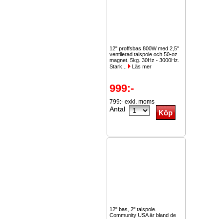
12" proffsbas 800W med 2,5"
ventilerad talspole och 50-oz
magnet. 5kg. 30Hz - 3000Hz.
Stark...
Läs mer
999:-
799:- exkl. moms
Antal
12" bas, 2" talspole.
Community USA är bland de