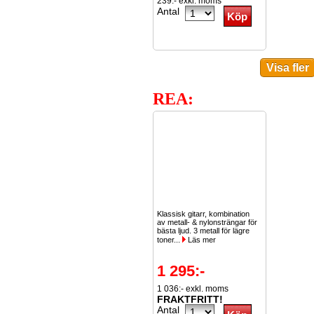
239:- exkl. moms
Antal
REA:
Klassisk gitarr, kombination
av metall- & nylonsträngar för
bästa ljud. 3 metall för lägre
toner...
Läs mer
1 295:-
1 036:- exkl. moms
FRAKTFRITT!
Antal