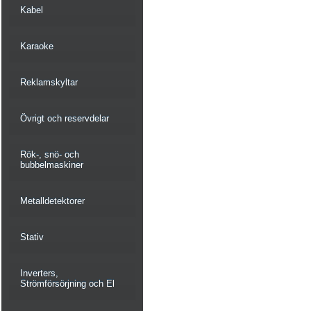
Kabel
Karaoke
Reklamskyltar
Övrigt och reservdelar
Rök-, snö- och
bubbelmaskiner
Metalldetektorer
Stativ
Inverters,
Strömförsörjning och El