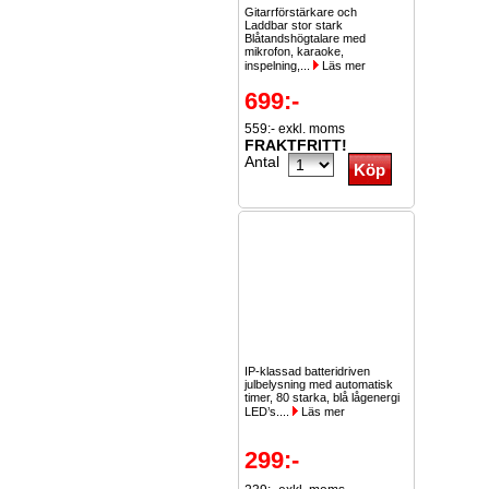
Gitarrförstärkare och
Laddbar stor stark
Blåtandshögtalare med
mikrofon, karaoke,
inspelning,...
Läs mer
699:-
559:- exkl. moms
FRAKTFRITT!
Antal
IP-klassad batteridriven
julbelysning med automatisk
timer, 80 starka, blå lågenergi
LED’s....
Läs mer
299:-