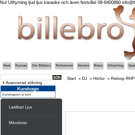
Nu! Uthyrning ljud ljus karaoke och även festvilla! 08-6400880 info@
Hem
Kassan
Om Billebro
Referenser
Service
Retur
Uthyrning
Sama
Start
»
DJ
»
Hörlur
»
Reloop RHP
Avancerad sökning
Kundvagn
Kundvagnen är tom!
Laddbart Ljus
Mikrofoner