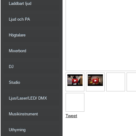
Laddbart ljud
Ljud och PA
Högtalare
Mixerbord
DJ
Studio
Ljus/Laser/LED/ DMX
Musikinstrument
Tweet
Uthyrning