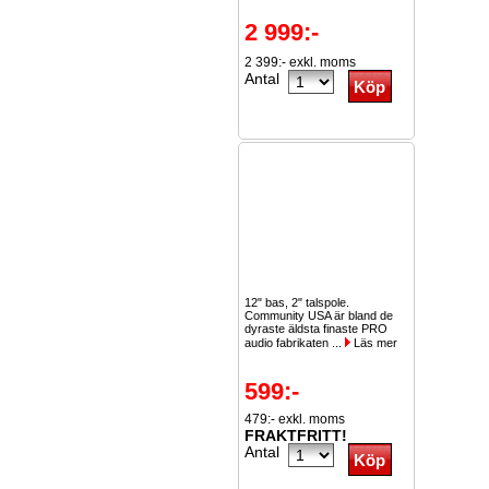
2 999:-
2 399:- exkl. moms
Antal
12" bas, 2" talspole.
Community USA är bland de
dyraste äldsta finaste PRO
audio fabrikaten ...
Läs mer
599:-
479:- exkl. moms
FRAKTFRITT!
Antal