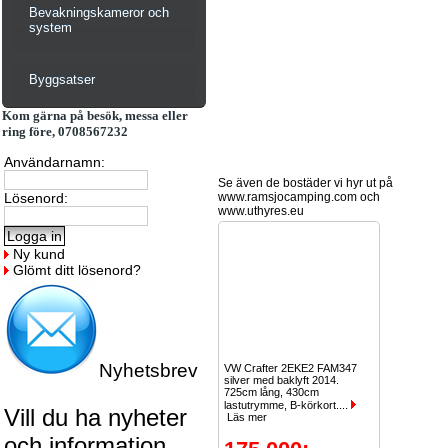
Bevakningskameror och
system
Byggsatser
Kom gärna på besök, messa eller
ring före, 0708567232
Användarnamn:
Se även de bostäder vi hyr ut på
Lösenord:
www.ramsjocamping.com och
www.uthyres.eu
Ny kund
Glömt ditt lösenord?
Nyhetsbrev
VW Crafter 2EKE2 FAM347
silver med baklyft 2014.
725cm lång, 430cm
lastutrymme, B-körkort....
Vill du ha nyheter
Läs mer
och information