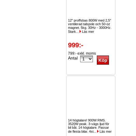
12" proffsbas 800W med 2,5"
ventilerad talspole och 50-oz
magnet. 5kg. 30Hz - 3000Hz.
Stark...
Läs mer
999:-
799:- exkl. moms
Antal
14 högtalare! 900W RMS.
3520W peak. 3-vägs ljud för
bil båt. 14 högtalare. Passar
de flesta bilar. 4st...
Läs mer