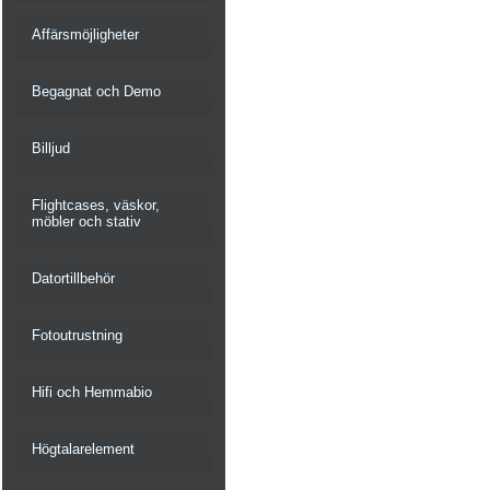
Affärsmöjligheter
Begagnat och Demo
Billjud
Flightcases, väskor,
möbler och stativ
Datortillbehör
Fotoutrustning
Hifi och Hemmabio
Högtalarelement