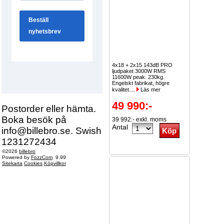
4x18 + 2x15 143dB PRO
ljudpaket 3000W RMS
11600W peak. 230kg.
Engelskt fabrikat, högre
kvalitet....
Läs mer
49 990:-
Postorder eller hämta.
Boka besök på
39 992:- exkl. moms
Antal
info@billebro.se. Swish
1231272434
©2026
billebro
Powered by
FozzCom
9.99
Sitekarta
Cookies
Köpvillkor