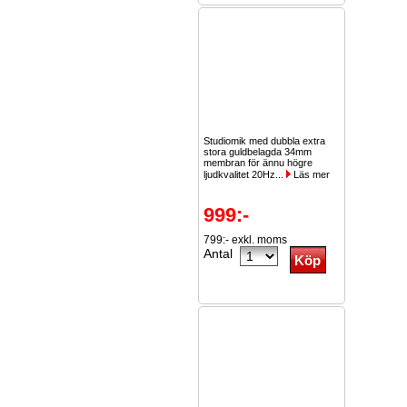
Studiomik med dubbla extra
stora guldbelagda 34mm
membran för ännu högre
ljudkvalitet 20Hz...
Läs mer
999:-
799:- exkl. moms
Antal