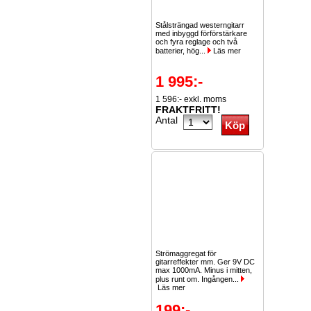
Stålsträngad westerngitarr
med inbyggd förförstärkare
och fyra reglage och två
batterier, hög...
Läs mer
1 995:-
1 596:- exkl. moms
FRAKTFRITT!
Antal
Strömaggregat för
gitarreffekter mm. Ger 9V DC
max 1000mA. Minus i mitten,
plus runt om. Ingången...
Läs mer
199:-