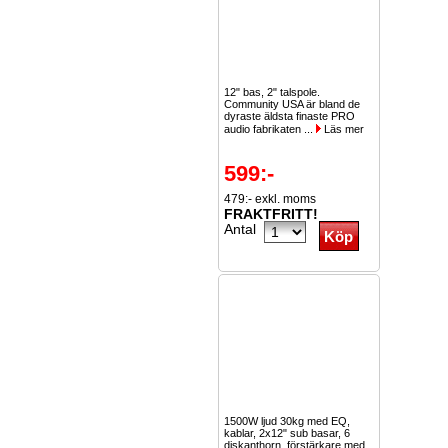
12" bas, 2" talspole.
Community USA är bland de
dyraste äldsta finaste PRO
audio fabrikaten ...
Läs mer
599:-
479:- exkl. moms
FRAKTFRITT!
Antal
1500W ljud 30kg med EQ,
kablar, 2x12" sub basar, 6
diskanthorn, förstärkare med