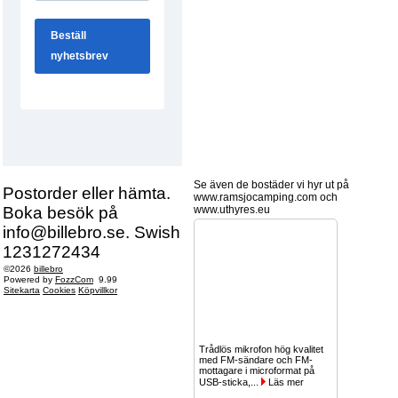
Se även de bostäder vi hyr ut på
Postorder eller hämta.
www.ramsjocamping.com och
Boka besök på
www.uthyres.eu
info@billebro.se. Swish
1231272434
©2026
billebro
Powered by
FozzCom
9.99
Sitekarta
Cookies
Köpvillkor
Trådlös mikrofon hög kvalitet
med FM-sändare och FM-
mottagare i microformat på
USB-sticka,...
Läs mer