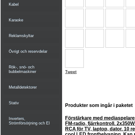
Kabel
Karaoke
Reklamskyltar
Övrigt och reservdelar
Rök-, snö- och
bubbelmaskiner
Tweet
Metalldetektorer
Stativ
Produkter som ingår i paketet
Förstärkare med mediaspelar
Inverters,
Strömförsörjning och El
FM-radio, fjärrkontroll. 2x350W
RCA för TV, laptop, dator. 10 r
cool LED frontbelysning. Kan