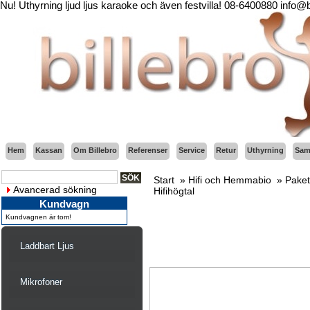
Nu! Uthyrning ljud ljus karaoke och även festvilla! 08-6400880 info@
Hem
Kassan
Om Billebro
Referenser
Service
Retur
Uthyrning
Sama
Start
»
Hifi och Hemmabio
»
Paket
Avancerad sökning
Hifihögtal
Kundvagn
Kundvagnen är tom!
Laddbart Ljus
Mikrofoner