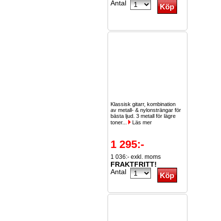
Antal
Klassisk gitarr, kombination
av metall- & nylonsträngar för
bästa ljud. 3 metall för lägre
toner...
Läs mer
1 295:-
1 036:- exkl. moms
FRAKTFRITT!
Antal