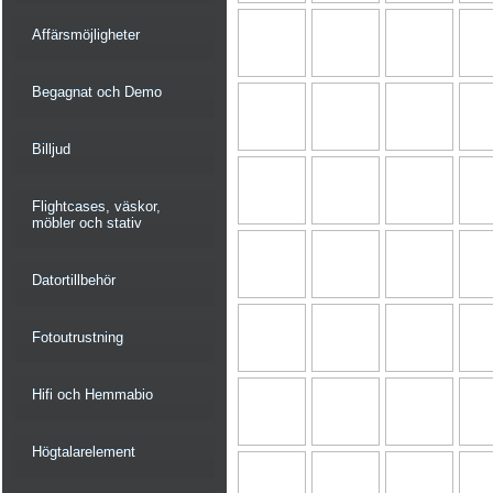
Affärsmöjligheter
Begagnat och Demo
Billjud
Flightcases, väskor,
möbler och stativ
Datortillbehör
Fotoutrustning
Hifi och Hemmabio
Högtalarelement