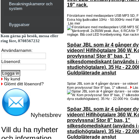
Bevakningskameror och
19" rack.
system
Förstärkare med mediaspelare USB MP3 SD, FM-r
Extra hög ljudkvalitet 10Hz - 50.000Hz med Fälte
Läs mer
Byggsatser
Kom gärna på besök, messa eller
ring före, 0708567232
Spöar JBL som är 4 gånger dyr
Användarnamn:
videon! Hifihögtalare 360 W. 
provlyssna! Stor 8" bas, 1"
Lösenord:
silkesdomediskant (används i 
studiohögtalare). 35 Hz - 22.00
Guldpläterade anslut
Ny kund
Glömt ditt lösenord?
Spöar JBL som är 4 gånger dyrare - se videon! 
Kom provlyssna! Stor 8" bas, 1" silkesd...
Läs
Spöar JBL som är 4 gånger dyr
Nyhetsbrev
videon! Hifihögtalare 360 W. 
provlyssna! Stor 8" bas, 1"
silkesdomediskant (används i 
Vill du ha nyheter
studiohögtalare). 35 Hz - 22.00
och information
Guldpläterade anslut