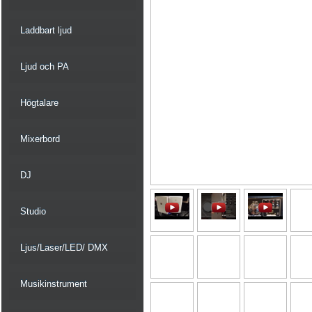
Laddbart ljud
Ljud och PA
Högtalare
Mixerbord
DJ
Studio
Ljus/Laser/LED/ DMX
Musikinstrument