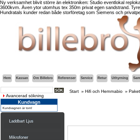
Ny verksamhet blivit större än elektroniken: Studio eventlokal replo
3600kvm. Även ytor utomhus tex 350m privat egen sandstrand. Tyresö
Hundratals kunder redan både storföretag som Siemens och privatper
Hem
Kassan
Om Billebro
Referenser
Service
Retur
Uthyrning
Sama
Start
»
Hifi och Hemmabio
»
Paket
Avancerad sökning
Kundvagn
Kundvagnen är tom!
Laddbart Ljus
Mikrofoner