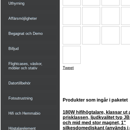
Uthyrning
Affärsmöjligheter
Begagnat och Demo
Billjud
Flightcases, väskor,
Tweet
möbler och stativ
Datortillbehör
Fotoutrustning
Produkter som ingår i paketet
180W hifihögtalare, klassar ut al
Hifi och Hemmabio
prisklassen, ljudkvalitet typ J
och mid med stor magnet, 1"
silkesdomediskant (används i 
Högtalarelement