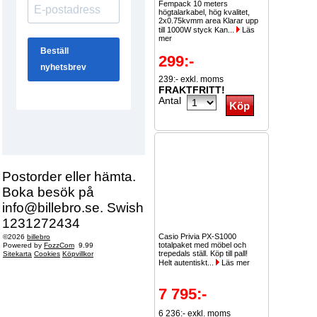
Fempack 10 meters
högtalarkabel, hög kvalitet,
2x0.75kvmm area Klarar upp
till 1000W styck Kan...
Läs
mer
299:-
239:- exkl. moms
FRAKTFRITT!
Antal
Postorder eller hämta.
Boka besök på
info@billebro.se. Swish
1231272434
Casio Privia PX-S1000
©2026
billebro
totalpaket med möbel och
Powered by
FozzCom
9.99
trepedals ställ. Köp till pall!
Sitekarta
Cookies
Köpvillkor
Helt autentiskt...
Läs mer
7 795:-
6 236:- exkl. moms