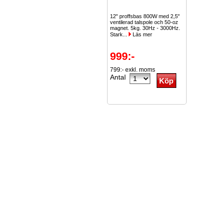
12" proffsbas 800W med 2,5"
ventilerad talspole och 50-oz
magnet. 5kg. 30Hz - 3000Hz.
Stark...
Läs mer
999:-
799:- exkl. moms
Antal