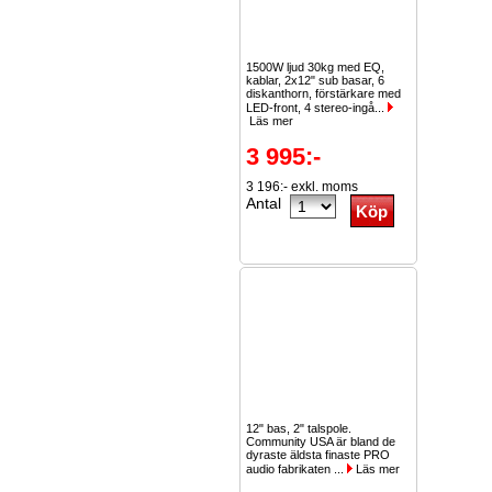
1500W ljud 30kg med EQ,
kablar, 2x12" sub basar, 6
diskanthorn, förstärkare med
LED-front, 4 stereo-ingå...
Läs mer
3 995:-
3 196:- exkl. moms
Antal
12" bas, 2" talspole.
Community USA är bland de
dyraste äldsta finaste PRO
audio fabrikaten ...
Läs mer