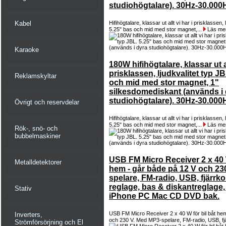
studiohögtalare). 30Hz-30.00
Kabel
Hifihögtalare, klassar ut allt vi har i prisklassen, 
5.25" bas och mid med stor magnet,...
Läs me
Karaoke
180W hifihögtalare, klassar ut al
prisklassen, ljudkvalitet typ J
Reklamskyltar
och mid med stor magnet, 1"
silkesdomediskant (används i 
studiohögtalare). 30Hz-30.00
Övrigt och reservdelar
Hifihögtalare, klassar ut allt vi har i prisklassen, 
5.25" bas och mid med stor magnet,...
Läs me
Rök-, snö- och
bubbelmaskiner
USB FM Micro Receiver 2 x 40 W
Metalldetektorer
hem - går både på 12 V och 23
spelare, FM-radio, USB, fjärrko
reglage, bas & diskantreglage,
Stativ
iPhone PC Mac CD DVD bak.
USB FM Micro Receiver 2 x 40 W för bil båt he
Inverters,
och 230 V. Med MP3-spelare, FM-radio, USB, fjär
Strömförsörjning och El