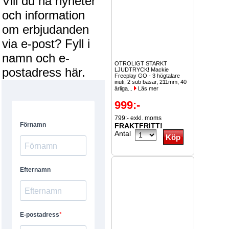
Vill du ha nyheter
och information
om erbjudanden
via e-post? Fyll i
namn och e-
OTROLIGT STARKT
postadress här.
LJUDTRYCK! Mackie
Freeplay GO - 3 högtalare
inuti, 2 sub basar, 211mm, 40
ärliga...
Läs mer
999:-
799:- exkl. moms
FRAKTFRITT!
Antal