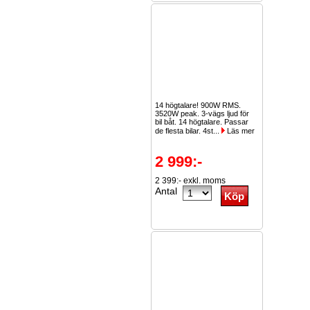
14 högtalare! 900W RMS.
3520W peak. 3-vägs ljud för
bil båt. 14 högtalare. Passar
de flesta bilar. 4st...
Läs mer
2 999:-
2 399:- exkl. moms
Antal