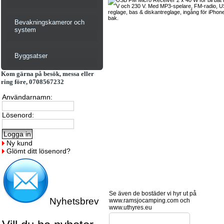
Bevakningskameror och
system
Byggsatser
Kom gärna på besök, messa eller
ring före, 0708567232
Användarnamn:
Lösenord:
Ny kund
Glömt ditt lösenord?
Se även de bostäder vi hyr ut på
Nyhetsbrev
www.ramsjocamping.com och
www.uthyres.eu