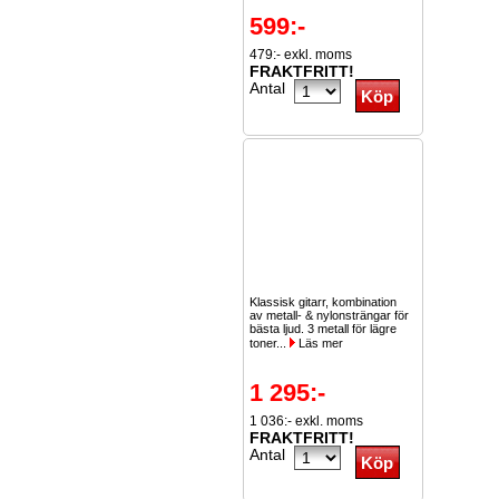
599:-
479:- exkl. moms
FRAKTFRITT!
Antal
Klassisk gitarr, kombination
av metall- & nylonsträngar för
bästa ljud. 3 metall för lägre
toner...
Läs mer
1 295:-
1 036:- exkl. moms
FRAKTFRITT!
Antal