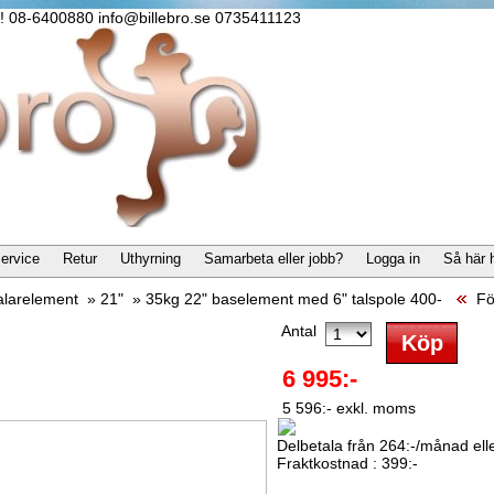
lla! 08-6400880 info@billebro.se 0735411123
ervice
Retur
Uthyrning
Samarbeta eller jobb?
Logga in
Så här 
alarelement
»
21"
»
35kg 22" baselement med 6" talspole 400-
Fö
Antal
6 995:-
5 596:- exkl. moms
Delbetala från 264:-/månad eller
Fraktkostnad : 399:-