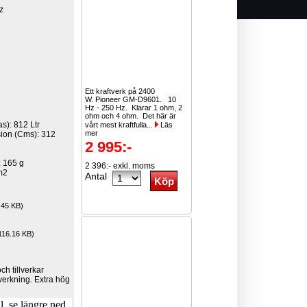
z
Ett kraftverk på 2400
W. Pioneer GM-D9601. 10
Hz - 250 Hz. Klarar 1 ohm, 2
ohm och 4 ohm. Det här är
as):
812 Ltr
vårt mest kraftfulla...
Läs
mer
ion (Cms):
312
2 995:-
:
165 g
2 396:- exkl. moms
m2
Antal
.45 KB)
16.16 KB)
h tillverkar
lverkning. Extra hög
, se längre ned