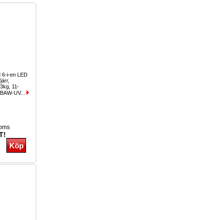
 6-i-en LED
järr,
.3kg, 11-
GBAW-UV...
moms
T!