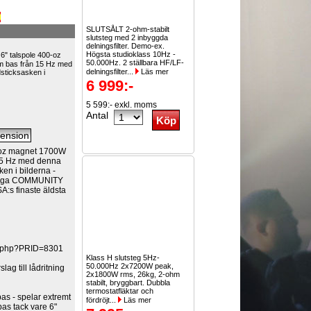
SLUTSÅLT 2-ohm-stabilt
slutsteg med 2 inbyggda
delningsfilter. Demo-ex.
Högsta studioklass 10Hz -
6" talspole 400-oz
50.000Hz. 2 ställbara HF/LF-
 bas från 15 Hz med
delningsfilter...
Läs mer
sticksasken i
6 999:-
5 599:- exkl. moms
Antal
0-oz magnet 1700W
15 Hz med denna
en i bilderna -
mtliga COMMUNITY
SA:s finaste äldsta
rt.php?PRID=8301
Klass H slutsteg 5Hz-
50.000Hz 2x7200W peak,
ag till lådritning
2x1800W rms, 26kg, 2-ohm
stabilt, bryggbart. Dubbla
termostatfläktar och
bas - spelar extremt
fördröjt...
Läs mer
bas tack vare 6"