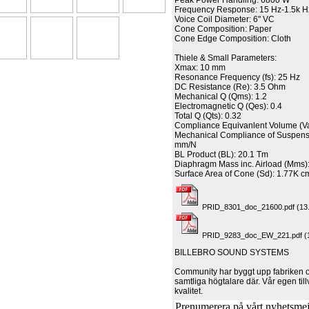
Peak Power Handling: 6800 W
Frequency Response: 15 Hz-1.5k H
Voice Coil Diameter:
6" VC
Cone Composition:
Paper
Cone Edge Composition:
Cloth
Thiele & Small Parameters:
Xmax: 10 mm
Resonance Frequency (fs):
25 Hz
DC Resistance (Re): 3.5 Ohm
Mechanical Q (Qms):
1.2
Electromagnetic Q (Qes):
0.4
Total Q (Qts):
0.32
Compliance Equivanlent Volume (V
Mechanical Compliance of Suspens
mm/N
BL Product (BL):
20.1 Tm
Diaphragm Mass inc. Airload (Mms)
Surface Area of Cone (Sd): 1.77K c
PRID_8301_doc_21600.pdf (13
PRID_9283_doc_EW_221.pdf (1
BILLEBRO SOUND SYSTEMS
Community har byggt upp fabriken oc
samtliga högtalare där. Vår egen til
kvalitet.
Prenumerera på vårt nyhetsmejl