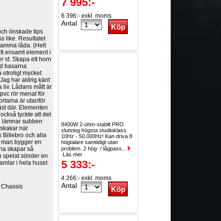
7 995:-
6 396:- exkl. moms
Antal
och önskade tips
s like. Resultatet
 samma låda. (Helt
ett ensamt element i
r st. Skapa ett horn
ed basarna
å otroligt mycket
 Jag har aldrig känt
 liv. Lådans mått är
 pvc rör menat för
rtarna är utanför
bäst där. Elementen
ckså tyckte att det
rn lämnar subben
8400W 2-ohm-stabilt PRO
 skakar när
slutsteg högsta studioklass
 Billebro och alla
10Hz - 50.000Hz! Kan driva 8
r man bygger en
högtalare samtidigt utan
rna skapar så
problem. 2 hög- / lågpass...
Läs mer
an spelat sönder en
5 333:-
ramlar i hela huset
4 266:- exkl. moms
Antal
 Chassis