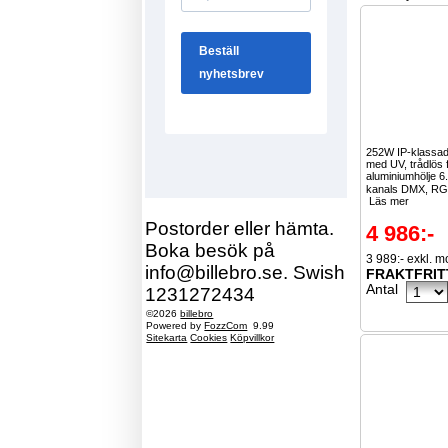
252W IP-klassad
med UV, trådlös f
aluminiumhölje 6
kanals DMX, R
Läs mer
Postorder eller hämta.
4 986:-
Boka besök på
3 989:- exkl. 
info@billebro.se. Swish
FRAKTFRIT
Antal
1231272434
©2026
billebro
Powered by
FozzCom
9.99
Sitekarta
Cookies
Köpvillkor