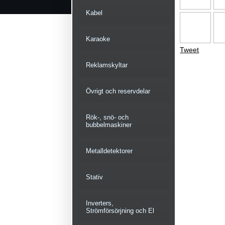
Kabel
Karaoke
Tweet
Reklamskyltar
Övrigt och reservdelar
Rök-, snö- och
bubbelmaskiner
Metalldetektorer
Stativ
Inverters,
Strömförsörjning och El