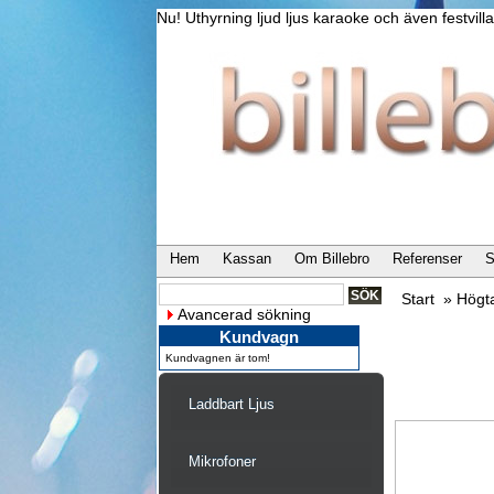
Nu! Uthyrning ljud ljus karaoke och även festvi
Hem
Kassan
Om Billebro
Referenser
S
Start
»
Högt
Avancerad sökning
Kundvagn
Kundvagnen är tom!
Laddbart Ljus
Mikrofoner