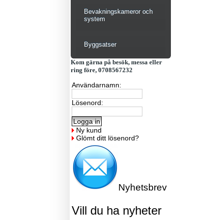
Bevakningskameror och
system
Byggsatser
Kom gärna på besök, messa eller
ring före, 0708567232
Användarnamn:
Lösenord:
Ny kund
Glömt ditt lösenord?
Nyhetsbrev
Vill du ha nyheter