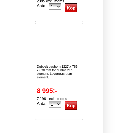
239:- exkl. moms
Antal
Dubbelt bashorn 1227 x 783
x 630 mm för dubbla 21"-
element. Levereras utan
element.
8 995:-
7 196:- exkl. moms
Antal