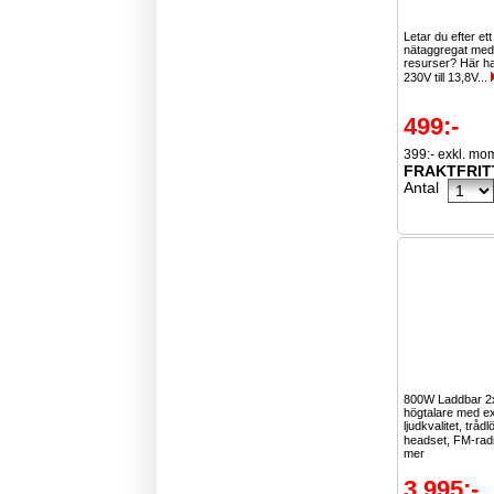
Letar du efter ett 
nätaggregat med 
resurser? Här ha
230V till 13,8V...
499:-
399:- exkl. mo
FRAKTFRIT
Antal
800W Laddbar 2
högtalare med e
ljudkvalitet, trå
headset, FM-radi
mer
3 995:-