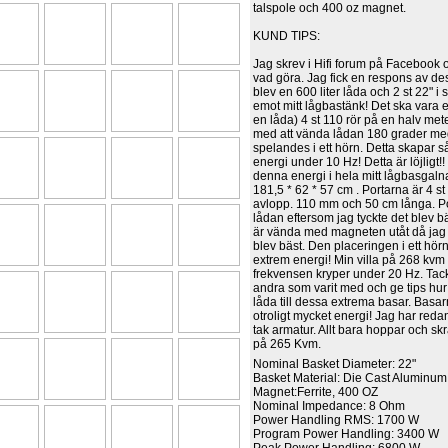
talspole och 400 oz magnet.
KUND TIPS:
Jag skrev i Hifi forum på Facebook 
vad göra. Jag fick en respons av des
blev en 600 liter låda och 2 st 22" i
emot mitt lågbastänk! Det ska vara 
en låda) 4 st 110 rör på en halv mete
med att vända lådan 180 grader m
spelandes i ett hörn. Detta skapar s
energi under 10 Hz! Detta är löjligt!!
denna energi i hela mitt lågbasgalna
181,5 * 62 * 57 cm . Portarna är 4 st
avlopp. 110 mm och 50 cm långa. Po
lådan eftersom jag tyckte det blev 
är vända med magneten utåt då jag o
blev bäst. Den placeringen i ett hö
extrem energi! Min villa på 268 kvm
frekvensen kryper under 20 Hz. Tack
andra som varit med och ge tips hu
låda till dessa extrema basar. Basa
otroligt mycket energi! Jag har red
tak armatur. Allt bara hoppar och sk
på 265 Kvm.
Nominal Basket Diameter:
22"
Basket Material:
Die Cast Aluminum
Magnet:
Ferrite, 400 OZ
Nominal Impedance: 8 Ohm
Power Handling RMS:
1700 W
Program Power Handling:
3400 W