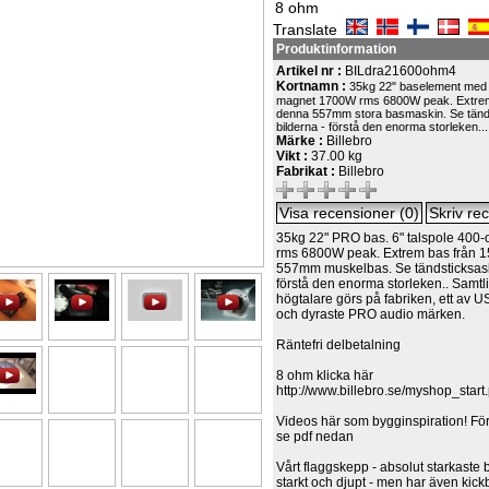
8 ohm
Translate
Produktinformation
Artikel nr :
BILdra21600ohm4
Kortnamn :
35kg 22" baselement med 
magnet 1700W rms 6800W peak. Extrem
denna 557mm stora basmaskin. Se tänd
bilderna - förstå den enorma storleken...
Märke :
Billebro
Vikt :
37.00 kg
Fabrikat :
Billebro
35kg 22" PRO bas. 6" talspole 40
rms 6800W peak. Extrem bas från 
557mm muskelbas. Se tändsticksask
förstå den enorma storleken.. Sa
högtalare görs på fabriken, ett av U
och dyraste PRO audio märken.
Räntefri delbetalning
8 ohm klicka här
http://www.billebro.se/myshop_sta
Videos här som bygginspiration! Försl
se pdf nedan
Vårt flaggskepp - absolut starkaste 
starkt och djupt - men har även kick