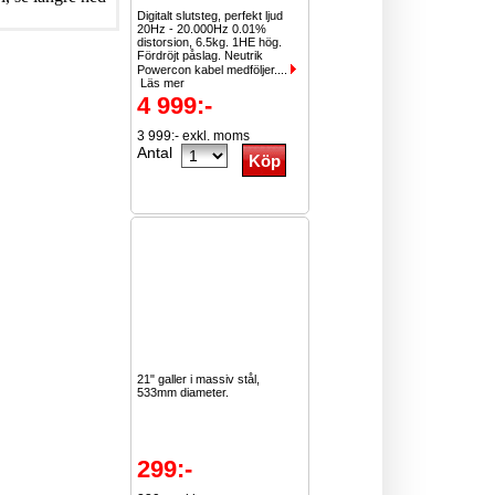
Digitalt slutsteg, perfekt ljud
20Hz - 20.000Hz 0.01%
distorsion, 6.5kg. 1HE hög.
Fördröjt påslag. Neutrik
Powercon kabel medföljer....
Läs mer
4 999:-
3 999:- exkl. moms
Antal
21" galler i massiv stål,
533mm diameter.
299:-