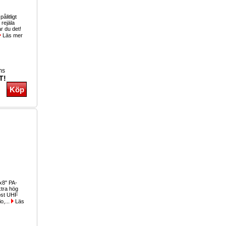
pålitligt
rejäla
r du det!
Läs mer
ms
T!
x8" PA-
xtra hög
dlöst UHF
o,...
Läs