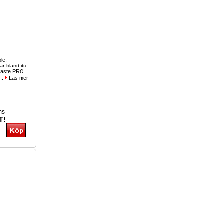
ole.
r bland de
inaste PRO
...
Läs mer
ms
T!