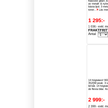
Klassisk gitarr, 
av metall- & nylo
bästa ljud. 3 meta
toner...
Läs me
1 295:-
1 036:- exkl. 
FRAKTFRIT
Antal
14 högtalare! 9
3520W peak. 3-vä
bil båt. 14 högta
de flesta bilar. 4s
2 999:-
2 399:- exkl. 