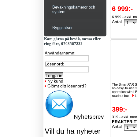
Bevakningskameror och
6 999:-
system
6 999:- exkl. 
Antal
Byggsatser
Kom gärna på besök, messa eller
ring före, 0708567232
Användarnamn:
Lösenord:
Ny kund
The SmartPAR 
Glömt ditt lösenord?
an easy-to-use t
operation with L
readout but...
L
399:-
Nyhetsbrev
319:- exkl. mo
FRAKTFRIT
Antal
Vill du ha nyheter