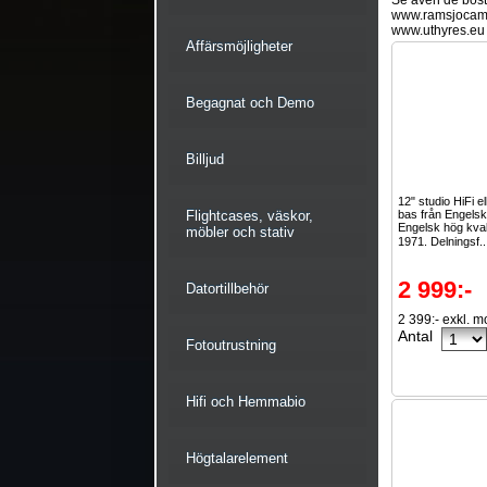
Se även de bostä
www.ramsjocam
www.uthyres.eu
Affärsmöjligheter
Begagnat och Demo
Billjud
12" studio HiFi e
Flightcases, väskor,
bas från Engelsk
Engelsk hög kval
möbler och stativ
1971. Delningsf.
2 999:-
Datortillbehör
2 399:- exkl. 
Antal
Fotoutrustning
Hifi och Hemmabio
Högtalarelement