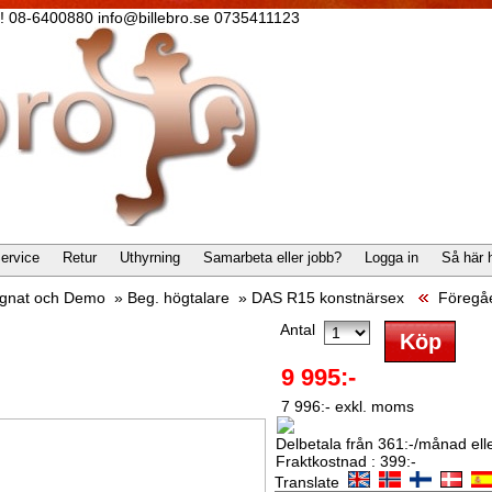
lla! 08-6400880 info@billebro.se 0735411123
ervice
Retur
Uthyrning
Samarbeta eller jobb?
Logga in
Så här 
gnat och Demo
»
Beg. högtalare
»
DAS R15 konstnärsex
Föregå
Antal
9 995:-
7 996:- exkl. moms
Delbetala från 361:-/månad eller
Fraktkostnad : 399:-
Translate