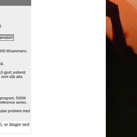
m
)
.000 tillsammans.
.
vå.
 gjort, extremt
 som slår alla
W program, 500W
eference series.
s utan problem med
, se längre ned