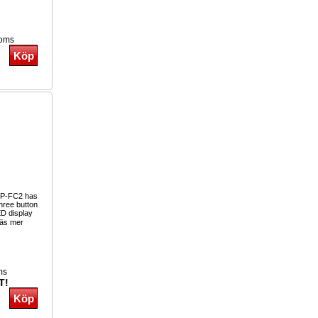
moms
SP-FC2 has
hree button
ED display
äs mer
ms
T!