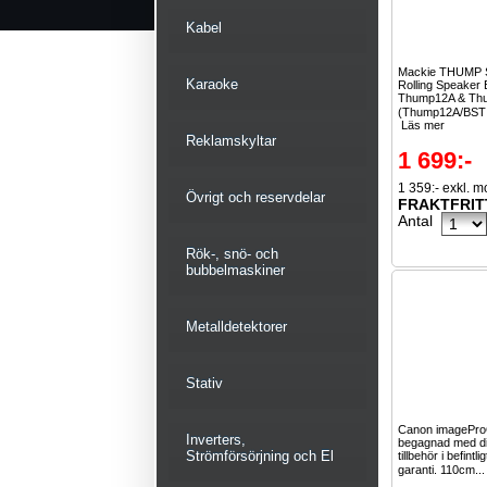
Kabel
Mackie THUMP S
Karaoke
Rolling Speaker 
Thump12A & T
(Thump12A/BST 
Läs mer
Reklamskyltar
1 699:-
1 359:- exkl. 
Övrigt och reservdelar
FRAKTFRIT
Antal
Rök-, snö- och
bubbelmaskiner
Metalldetektorer
Stativ
Canon imagePr
Inverters,
begagnad med d
Strömförsörjning och El
tillbehör i befintl
garanti. 110cm..