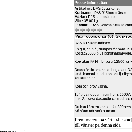
Produktinformation
Artikel nr :
DASr15gulkonst
Kortnamn :
DAS R15 konstnärsex
Märke :
R15 konstnärsex
Vikt :
35.00 kg
Fabrikat :
DAS (
www.dasaudio.co
DAS R15 konstnärsex
En gul, en blå, slumpas för bara 15
Kostat 25000 plus konstnärsarvode
Köp utan PAINT för bara 12500 för t
Dessa är de smartaste högtalare DAS
små, kompakta och med ett ljudtryck
konkurrenter.
Kom och provlyssna.
15" plus neodym-titan-horn, 1000
rms. Se
www.dasaudio.com
och se r
Du kan köra en konsert för 300per
två såna här små burkar!!
Prenumerera på vårt nyhetsmejl
till vänster på denna sida.