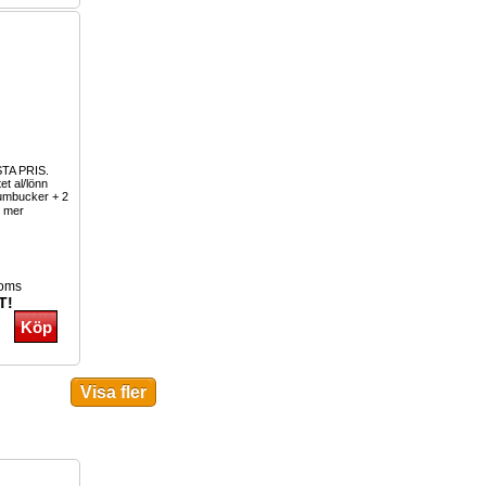
TA PRIS.
tet al/lönn
humbucker + 2
 mer
moms
T!