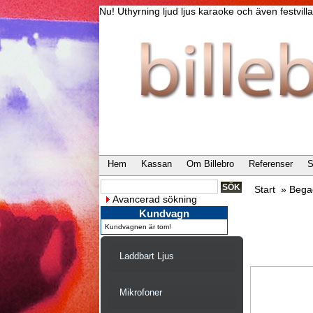
Nu! Uthyrning ljud ljus karaoke och även festvi
Hem
Kassan
Om Billebro
Referenser
S
Start
»
Bega
Avancerad sökning
Kundvagn
Kundvagnen är tom!
Laddbart Ljus
Mikrofoner