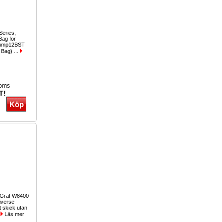
eries,
Bag for
hump12BST
Bag) ...
moms
T!
oGraf W8400
iverse
igt skick utan
.
Läs mer