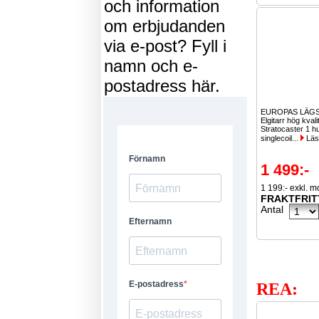
och information
om erbjudanden
via e-post? Fyll i
namn och e-
postadress här.
EUROPAS LÄGS
Elgitarr hög kvali
Stratocaster 1 
singlecoil...
Läs
1 499:-
1 199:- exkl. 
FRAKTFRIT
Antal
REA: