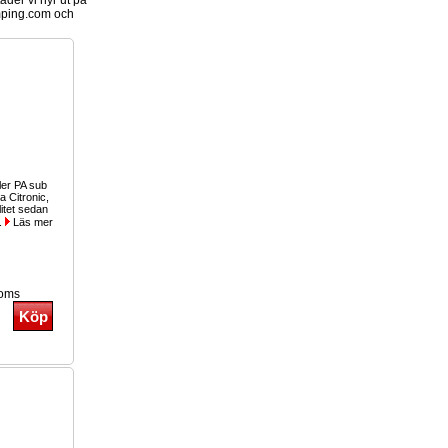
der vi hyr ut på
ping.com och
ller PA sub
a Citronic,
itet sedan
..
Läs mer
moms