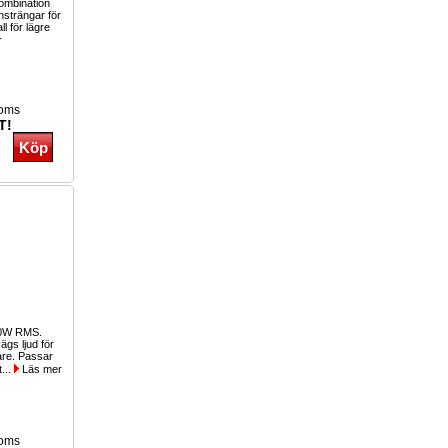
kombination
nsträngar för
ll för lägre
r
moms
T!
00W RMS.
gs ljud för
lare. Passar
t...
Läs mer
moms