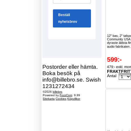
12" bas, 2" talsp
Community USA ä
dyraste äldsta f
audio fabrikaten 
599:-
Postorder eller hämta.
479:- exkl. mo
FRAKTFRIT
Boka besök på
Antal
info@billebro.se. Swish
1231272434
©2026
billebro
Powered by
FozzCom
9.99
Sitekarta
Cookies
Köpvillkor