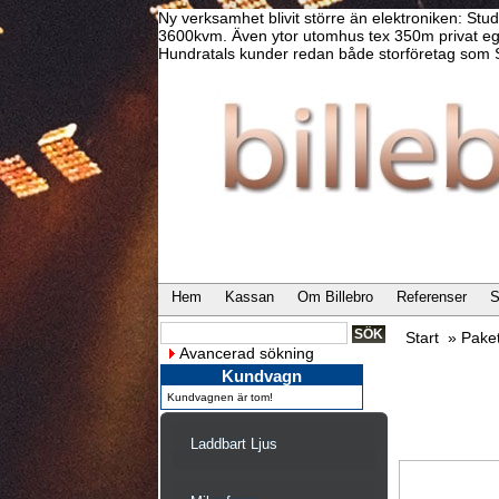
Ny verksamhet blivit större än elektroniken: Stu
3600kvm. Även ytor utomhus tex 350m privat ege
Hundratals kunder redan både storföretag som S
Hem
Kassan
Om Billebro
Referenser
S
Start
»
Paket
Avancerad sökning
Kundvagn
Kundvagnen är tom!
Laddbart Ljus