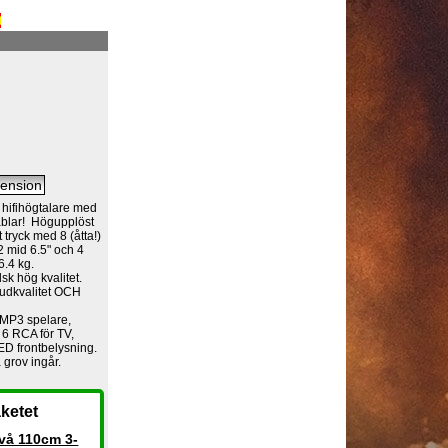
 hifihögtalare med
ablar! Högupplöst
t tryck med 8 (åtta!)
2 mid 6.5" och 4
6.4 kg.
sk hög kvalitet.
judkvalitet OCH
 MP3 spelare,
 6 RCA för TV,
LED frontbelysning.
 grov ingår.
ketet
å 110cm 3-