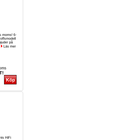
us moms! 6-
roffsmodell
bjuder på
.
Läs mer
moms
T!
ts HiFi