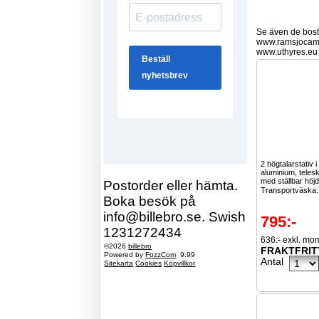
Se även de bostä
www.ramsjocam
www.uthyres.eu
2 högtalarstativ i
aluminium, teles
med ställbar höjd
Postorder eller hämta.
Transportväska.
Boka besök på
info@billebro.se. Swish
795:-
1231272434
636:- exkl. mo
©2026
billebro
FRAKTFRIT
Powered by
FozzCom
9.99
Antal
Sitekarta
Cookies
Köpvillkor