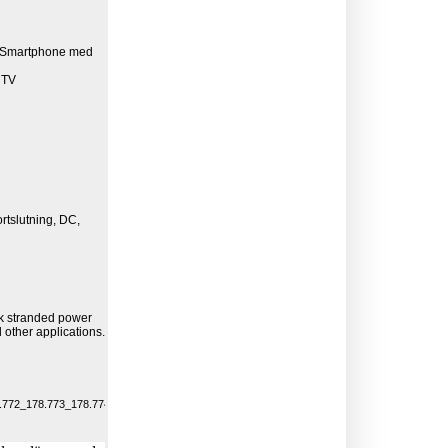
e Smartphone med
 TV
rtslutning, DC,
k stranded power
other applications.
772_178.773_178.774_178.775_178.777_178.779_SPL_EQ_Stereo_Power_Amplifier.pdf