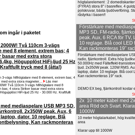
högtalarelement : 2 domediskanter
(FYRA!) stora 8" i basreflex. 4 gul
polskruvar, bästa ljudöverföring. S
råstyrka i basen!!
S
Förstärkare med mediasp
MP3 SD, FM-radio, fjärrko
om ingår i paketet
peak. Aux, 6 RCA för TV, l
10 reglage. Blå cool LED 
2000W! Två 110cm 3-vägs
Kan rackmonteras 19" rac
re med 8 element, extrem bas; 4
Förstärkare med mediaspelare U
er basar med extra stora
radio, fjärrkontroll. Extra hög ljudkv
6.4kg. Högupplöst HiFi-ljud 25 Hz
50.000Hz med Fälteffekt-transistore
Kraftfullt tryck med 8 (åtta!)
ljud. 2x350W peak. 120W RMS. Aux
laptop, dator. 10 reglage. Blå cool
Kan rackmonteras 19" rack.
3-vägs hifihögtalare med 8 element, extrem bas; 4
r med extra stora magneter....
Läs mer
DEMO EX beg, fjärrkontroll kostar 
S
2x 10 meter kabel med 
area Röd och Svart. Klarar 
e med mediaspelare USB MP3 SD,
1000W
ärrkontroll. 2x350W peak. Aux, 6
laptop, dator. 10 reglage. Blå
10 meter högtalarkabel, hög kvali
ontbelysning. Kan rackmonteras
area
Klarar upp till 1000W