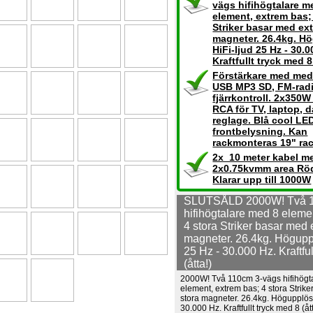
vägs hifihögtalare m
element, extrem bas;
Striker basar med ext
magneter. 26.4kg. H
HiFi-ljud 25 Hz - 30.0
Kraftfullt tryck med 8
Förstärkare med med
USB MP3 SD, FM-radi
fjärrkontroll. 2x350W
RCA för TV, laptop, d
reglage. Blå cool LE
frontbelysning. Kan
rackmonteras 19" rac
2x 10 meter kabel m
2x0.75kvmm area Röd
Klarar upp till 1000W
SLUTSÅLD 2000W! Två 1
hifihögtalare med 8 eleme
4 stora Striker basar med 
magneter. 26.4kg. Höguppl
25 Hz - 30.000 Hz. Kraftful
(åtta!)
2000W! Två 110cm 3-vägs hifihögt
element, extrem bas; 4 stora Strik
stora magneter. 26.4kg. Högupplöst
30.000 Hz. Kraftfullt tryck med 8 (åt