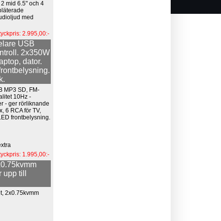
 2 mid 6.5" och 4
dpläterade
tudioljud med
tyckpris: 2.995,00:-
elare USB
ntroll. 2x350W
aptop, dator.
frontbelysning.
k.
SB MP3 SD, FM-
alitet 10Hz -
r - ger rörliknande
, 6 RCA för TV,
 LED frontbelysning.
extra
tyckpris: 1.995,00:-
2x0.75kvmm
upp till
tet, 2x0.75kvmm