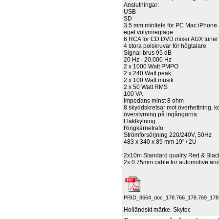
Anslutningar:
USB
SD
3,5 mm minitele för PC Mac iPhon
eget volymreglage
6 RCA för CD DVD mixer AUX tuner
4 stora polskruvar för högtalare
Signal-brus 95 dB
20 Hz - 20.000 Hz
2 x 1000 Watt PMPO
2 x 240 Watt peak
2 x 100 Watt musik
2 x 50 Watt RMS
100 VA
Impedans minst 8 ohm
8 skyddskretsar mot överhettning, ko
överstyrning på ingångarna
Fläktkylning
Ringkärnetrafo
Strömförsörjning 220/240V, 50Hz
483 x 340 x 89 mm 19" / 2U
2x10m Standard quality Red & Blac
2x 0.75mm cable for automotive and 
PRID_8664_doc_178.766_178.769_178.
Holländskt märke. Skytec