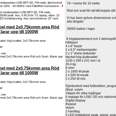
ediaspelare USB MP3 SD, FM-radio, fjärrkontroll.
79 + moms för 10 meter
itet 10Hz - 50.000Hz med Fälteffekt-transistorer...
Röd och svart för att lätt koppla rätt
Vi har även grövre dimensioner och 
alla längder
abel med 2x0.75kvmm area Röd
36000 kablar i lager
larar upp till 1000W
8 högtalarelement och 2 delningsfilt
kabel, hög kvalitet, 2x0.75kvmm area
hifiklass!
4 x 8" basar
0W
2 x 6.5" mellanregister
2 x 1" dome diskanter
 mer
Mycket hög ljudkvalitet
1100 x 268 x 241 mm / st
26.4 kg
8 ohm
abel med 2x0.75kvmm area Röd
2 x 1000 W peak
larar upp till 1000W
2 x 500 W musik
2 x 250 W rms
kabel, hög kvalitet, 2x0.75kvmm area
Fjärrkontroll med fullfunktion, progr
0W
låtval, volym
Väljare för olika ingångar
 mer
6 reglage för USB / SD och radioins
Digital display
Repeat
Volym
2 handtag
5 LED-indikatorer peak, signal, pow