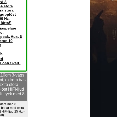
ed 8
 4 stora
ra stora
ögupplöst
00 Hz.
 (åtta!)
iaspelare
o,
 peak. Aux, 6
ator. 10
D
k.
ed
 och Svart.
10cm 3-vägs
nt, extrem bas;
extra stora
öst HiFi-ljud
lt tryck med 8
alare med 8
er basar med extra
 HiFi-ljud 25 Hz -
ta!)