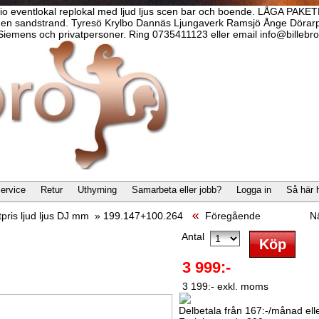
dio eventlokal replokal med ljud ljus scen bar och boende. LÅGA PAKETP
n sandstrand. Tyresö Krylbo Dannäs Ljungaverk Ramsjö Ånge Dörarp Ytt
iemens och privatpersoner. Ring 0735411123 eller email info@billebro
ervice
Retur
Uthyrning
Samarbeta eller jobb?
Logga in
Så här 
pris ljud ljus DJ mm
»
199.147+100.264
Föregående
N
Antal
3 999:-
3 199:- exkl. moms
Delbetala från 167:-/månad eller