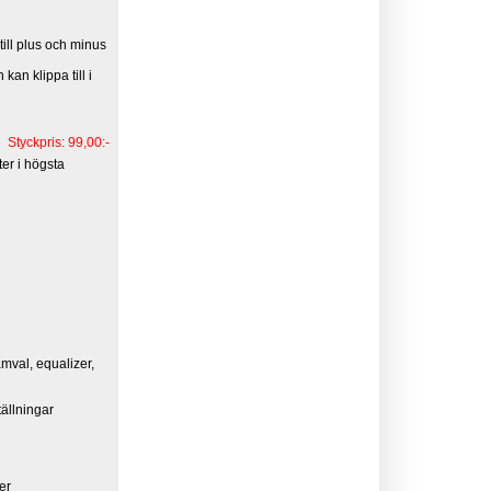
 till plus och minus
kan klippa till i
Styckpris: 99,00:-
er i högsta
amval, equalizer,
tällningar
er