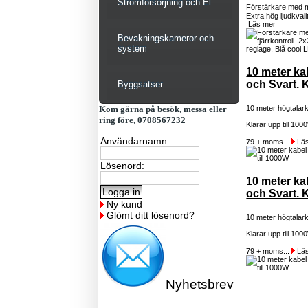
Strömförsörjning och El
Förstärkare med m
Extra hög ljudkval
Läs mer
Bevakningskameror och
system
10 meter k
och Svart. K
Byggsatser
Kom gärna på besök, messa eller
10 meter högtalar
ring före, 0708567232
Klarar upp till 100
Användarnamn:
79 + moms...
Läs
Lösenord:
10 meter k
och Svart. K
Ny kund
Glömt ditt lösenord?
10 meter högtalar
Klarar upp till 100
79 + moms...
Läs
Nyhetsbrev