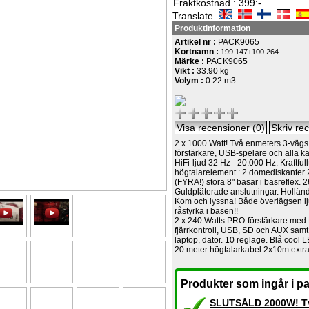
Fraktkostnad : 399:-
Translate
Produktinformation
Artikel nr :
PACK9065
Kortnamn :
199.147+100.264
Märke :
PACK9065
Vikt :
33.90 kg
Volym :
0.22 m3
2 x 1000 Watt! Två enmeters 3-vägs
förstärkare, USB-spelare och alla k
HiFi-ljud 32 Hz - 20.000 Hz. Kraftfull
högtalarelement : 2 domediskanter 
(FYRA!) stora 8" basar i basreflex. 2
Guldpläterade anslutningar. Holländ
Kom och lyssna! Både överlägsen l
råstyrka i basen!!
2 x 240 Watts PRO-förstärkare med
fjärrkontroll, USB, SD och AUX samt
laptop, dator. 10 reglage. Blå cool 
20 meter högtalarkabel 2x10m extra
Produkter som ingår i pa
SLUTSÅLD 2000W! Tv