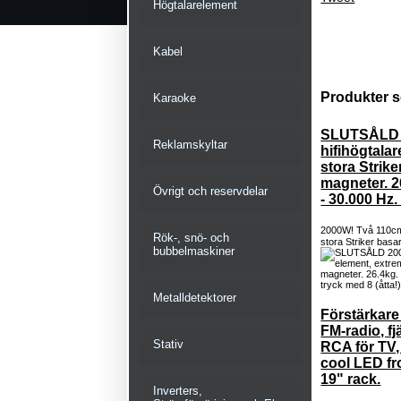
Högtalarelement
Kabel
Produkter s
Karaoke
SLUTSÅLD 
Reklamskyltar
hifihögtala
stora Strik
magneter. 2
Övrigt och reservdelar
- 30.000 Hz. 
2000W! Två 110cm 
Rök-, snö- och
stora Striker basa
bubbelmaskiner
Metalldetektorer
Förstärkar
FM-radio, fj
Stativ
RCA för TV, 
cool LED fr
19" rack.
Inverters,