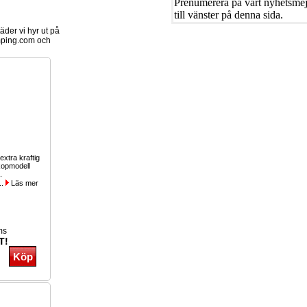
Prenumerera på vårt nyhetsmejl
till vänster på denna sida.
der vi hyr ut på
ping.com och
 extra kraftig
kopmodell
.
..
Läs mer
ms
T!