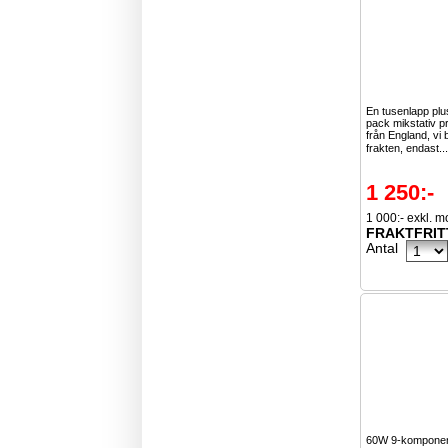
En tusenlapp pl
pack mikstativ p
från England, vi 
frakten, endast..
1 250:-
1 000:- exkl. 
FRAKTFRIT
Antal
60W 9-komponen