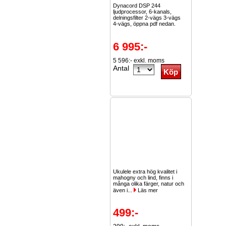
Dynacord DSP 244
ljudprocessor, 6-kanals,
delningsfilter 2-vägs 3-vägs
4-vägs, öppna pdf nedan.
6 995:-
5 596:- exkl. moms
Antal
Ukulele extra hög kvalitet i
mahogny och lind, finns i
många olika färger, natur och
även i...
Läs mer
499:-