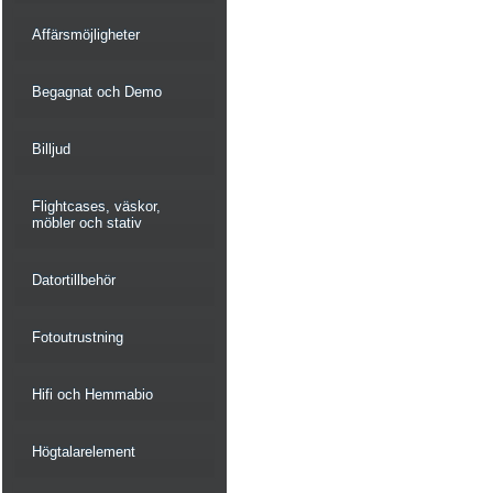
Affärsmöjligheter
Begagnat och Demo
Billjud
Flightcases, väskor,
möbler och stativ
Datortillbehör
Fotoutrustning
Hifi och Hemmabio
Högtalarelement