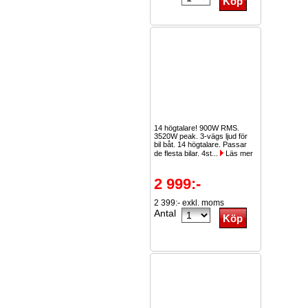
14 högtalare! 900W RMS.
3520W peak. 3-vägs ljud för
bil båt. 14 högtalare. Passar
de flesta bilar. 4st...
Läs mer
2 999:-
2 399:- exkl. moms
Antal