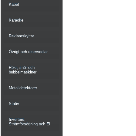
Kabel
Karaoke
Reklamskyltar
Övrigt och reservdelar
Rök-, snö- och
bubbelmaskiner
Metalldetektorer
Stativ
Inverters,
Strömförsörjning och El