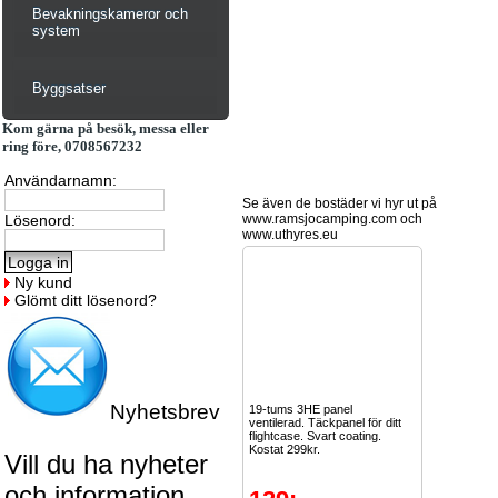
Bevakningskameror och
system
Byggsatser
Kom gärna på besök, messa eller
ring före, 0708567232
Användarnamn:
Se även de bostäder vi hyr ut på
Lösenord:
www.ramsjocamping.com och
www.uthyres.eu
Ny kund
Glömt ditt lösenord?
Nyhetsbrev
19-tums 3HE panel
ventilerad. Täckpanel för ditt
flightcase. Svart coating.
Kostat 299kr.
Vill du ha nyheter
och information