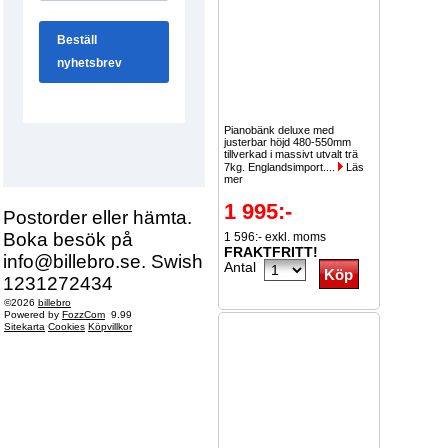
Pianobänk deluxe med
justerbar höjd 480-550mm
tillverkad i massivt utvalt trä
7kg. Englandsimport....
Läs
mer
1 995:-
Postorder eller hämta.
Boka besök på
1 596:- exkl. moms
FRAKTFRITT!
info@billebro.se. Swish
Antal
1231272434
©2026
billebro
Powered by
FozzCom
9.99
Sitekarta
Cookies
Köpvillkor