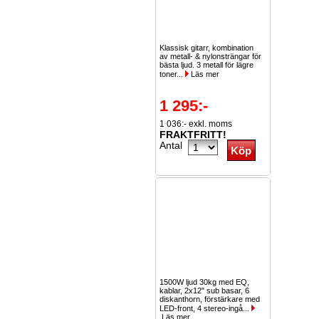
Klassisk gitarr, kombination
av metall- & nylonsträngar för
bästa ljud. 3 metall för lägre
toner...
Läs mer
1 295:-
1 036:- exkl. moms
FRAKTFRITT!
Antal
1500W ljud 30kg med EQ,
kablar, 2x12" sub basar, 6
diskanthorn, förstärkare med
LED-front, 4 stereo-ingå...
Läs mer