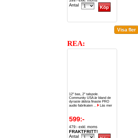
399:- exkl. moms
Antal
REA:
12" bas, 2" talspole.
Community USA är bland de
dyraste äldsta finaste PRO
audio fabrikaten ...
Läs mer
599:-
479:- exkl. moms
FRAKTFRITT!
Antal