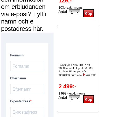
129:-
om erbjudanden
103:- exkl. moms
Antal
via e-post? Fyll i
namn och e-
postadress här.
Projektor 170W HD PRO
2800 lumen! Upp till 50 000
tim brinntid lampa. 43-
funktions fjärr. 14...
Läs mer
2 499:-
1 999:- exkl. moms
Antal