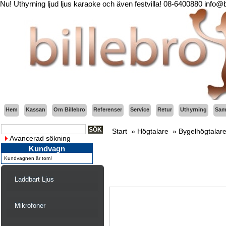
Nu! Uthyrning ljud ljus karaoke och även festvilla! 08-6400880 info@
Hem
Kassan
Om Billebro
Referenser
Service
Retur
Uthyrning
Sama
Start
»
Högtalare
»
Bygelhögtalar
Avancerad sökning
Kundvagn
Kundvagnen är tom!
Laddbart Ljus
Mikrofoner