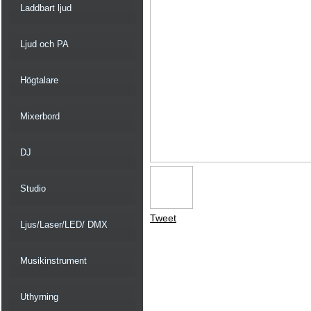
Laddbart ljud
Ljud och PA
Högtalare
Mixerbord
DJ
Studio
Tweet
Ljus/Laser/LED/ DMX
Musikinstrument
Uthyrning