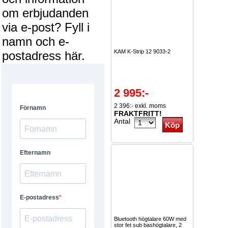
om erbjudanden
via e-post? Fyll i
namn och e-
KAM K-Strip 12 9033-2
postadress här.
2 995:-
2 396:- exkl. moms
FRAKTFRITT!
Antal
Bluetooth högtalare 60W med
stor fet sub bashögtalare, 2