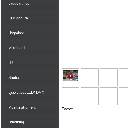
Laddbart ljud
Ljud och PA
Högtalare
Mixerbord
DJ
Studio
Ljus/Laser/LED/ DMX
Musikinstrument
Tweet
Uthyrning