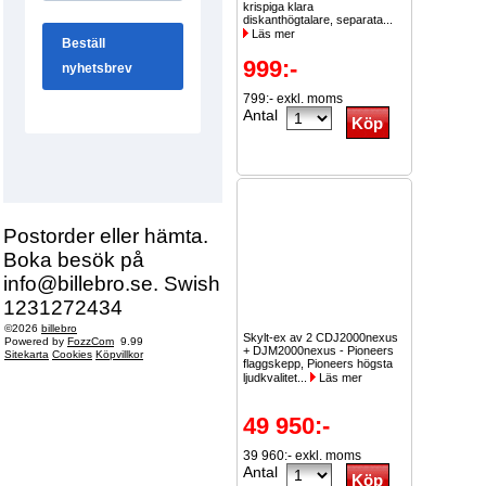
krispiga klara
diskanthögtalare, separata...
Läs mer
999:-
799:- exkl. moms
Antal
Postorder eller hämta.
Boka besök på
info@billebro.se. Swish
1231272434
©2026
billebro
Skylt-ex av 2 CDJ2000nexus
Powered by
FozzCom
9.99
+ DJM2000nexus - Pioneers
Sitekarta
Cookies
Köpvillkor
flaggskepp, Pioneers högsta
ljudkvalitet...
Läs mer
49 950:-
39 960:- exkl. moms
Antal