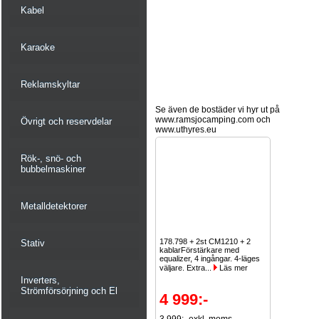
Kabel
Karaoke
Reklamskyltar
Se även de bostäder vi hyr ut på
www.ramsjocamping.com och
Övrigt och reservdelar
www.uthyres.eu
Rök-, snö- och
bubbelmaskiner
Metalldetektorer
178.798 + 2st CM1210 + 2
Stativ
kablarFörstärkare med
equalizer, 4 ingångar. 4-läges
väljare. Extra...
Läs mer
Inverters,
Strömförsörjning och El
4 999:-