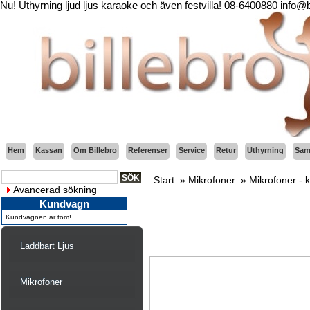
Nu! Uthyrning ljud ljus karaoke och även festvilla! 08-6400880 info@
Hem
Kassan
Om Billebro
Referenser
Service
Retur
Uthyrning
Sama
Start
»
Mikrofoner
»
Mikrofoner - 
Avancerad sökning
Kundvagn
Kundvagnen är tom!
Laddbart Ljus
Mikrofoner