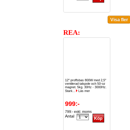
REA:
12" proffsbas 800W med 2,5"
ventilerad talspole och 50-oz
magnet. 5kg. 30Hz - 3000Hz.
Stark...
Läs mer
999:-
799:- exkl. moms
Antal