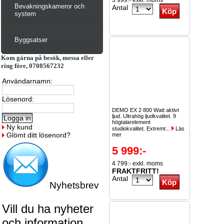
3 999:- exkl. moms
Bevakningskameror och
Antal
system
Byggsatser
Kom gärna på besök, messa eller
ring före, 0708567232
Användarnamn:
Lösenord:
DEMO EX 2 800 Watt aktivt
ljud. Ultrahög ljudkvalitet. 9
högtalarelement
Ny kund
studiokvalitet. Extremt...
Läs
Glömt ditt lösenord?
mer
5 999:-
4 799:- exkl. moms
FRAKTFRITT!
Antal
Nyhetsbrev
Vill du ha nyheter
och information