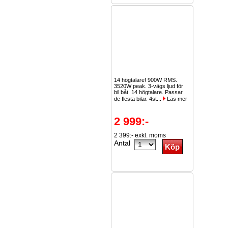
14 högtalare! 900W RMS.
3520W peak. 3-vägs ljud för
bil båt. 14 högtalare. Passar
de flesta bilar. 4st...
Läs mer
2 999:-
2 399:- exkl. moms
Antal