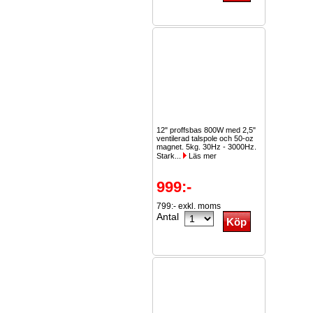
12" proffsbas 800W med 2,5"
ventilerad talspole och 50-oz
magnet. 5kg. 30Hz - 3000Hz.
Stark...
Läs mer
999:-
799:- exkl. moms
Antal