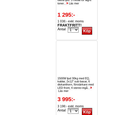
bästa ljud. 3 metall för lägre
toner...
Läs mer
1 295:-
1 036:- exkl. moms
FRAKTFRITT!
Antal
1500W ljud 30kg med EQ,
kablar, 2x12" sub basar, 6
diskanthorn, förstärkare med
LED-front, 4 stereo-ingå...
Läs mer
3 995:-
3 196:- exkl. moms
Antal