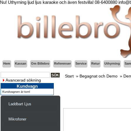
Nu! Uthyrning ljud ljus karaoke och även festvilla! 08-6400880 info@
Hem
Kassan
Om Billebro
Referenser
Service
Retur
Uthyrning
Sama
Start
»
Begagnat och Demo
»
Dem
Avancerad sökning
Kundvagn
Kundvagnen är tom!
Laddbart Ljus
Mikrofoner