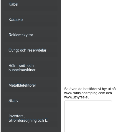
Kabel
Karaoke
Reklamskyltar
Övrigt och reservdelar
Rök-, snö- och
bubbelmaskiner
Metalldetektorer
Se även de bostäder vi hyr ut på
www.ramsjocamping.com och
www.uthyres.eu
Stativ
Inverters,
Strömförsörjning och El