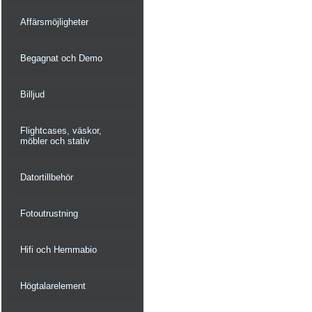
Affärsmöjligheter
Begagnat och Demo
Billjud
Flightcases, väskor,
möbler och stativ
Datortillbehör
Fotoutrustning
Hifi och Hemmabio
Högtalarelement