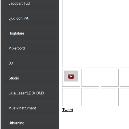
Laddbart ljud
Ljud och PA
Högtalare
Mixerbord
DJ
Studio
Ljus/Laser/LED/ DMX
Musikinstrument
Tweet
Uthyrning