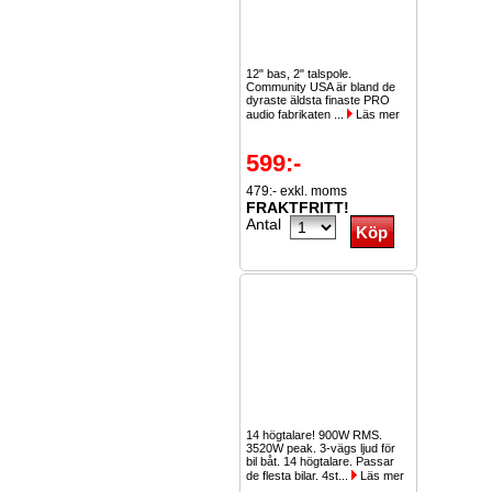
12" bas, 2" talspole.
Community USA är bland de
dyraste äldsta finaste PRO
audio fabrikaten ...
Läs mer
599:-
479:- exkl. moms
FRAKTFRITT!
Antal
14 högtalare! 900W RMS.
3520W peak. 3-vägs ljud för
bil båt. 14 högtalare. Passar
de flesta bilar. 4st...
Läs mer