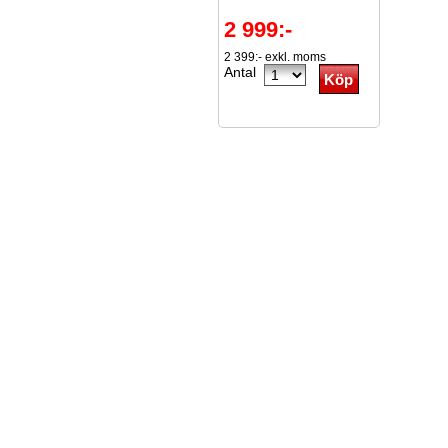
2 999:-
2 399:- exkl. moms
Antal