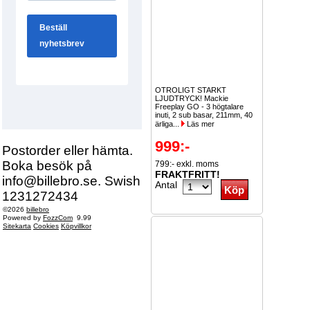
OTROLIGT STARKT
LJUDTRYCK! Mackie
Freeplay GO - 3 högtalare
inuti, 2 sub basar, 211mm, 40
ärliga...
Läs mer
999:-
Postorder eller hämta.
Boka besök på
799:- exkl. moms
FRAKTFRITT!
info@billebro.se. Swish
Antal
1231272434
©2026
billebro
Powered by
FozzCom
9.99
Sitekarta
Cookies
Köpvillkor