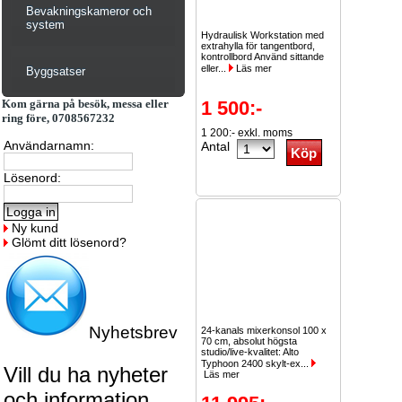
Bevakningskameror och
system
Hydraulisk Workstation med
extrahylla för tangentbord,
kontrollbord Använd sittande
eller...
Läs mer
Byggsatser
Kom gärna på besök, messa eller
1 500:-
ring före, 0708567232
1 200:- exkl. moms
Användarnamn:
Antal
Lösenord:
Ny kund
Glömt ditt lösenord?
Nyhetsbrev
24-kanals mixerkonsol 100 x
70 cm, absolut högsta
studio/live-kvalitet: Alto
Typhoon 2400 skylt-ex...
Vill du ha nyheter
Läs mer
och information