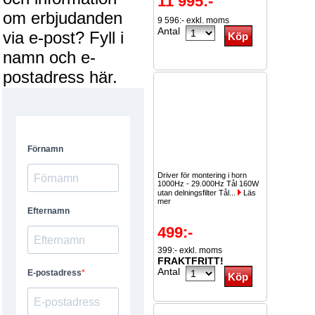
11 995:-
om erbjudanden
9 596:- exkl. moms
Antal
via e-post? Fyll i
namn och e-
postadress här.
Driver för montering i horn
1000Hz - 29.000Hz Tål 160W
utan delningsfilter Tål...
Läs
mer
499:-
399:- exkl. moms
FRAKTFRITT!
Antal