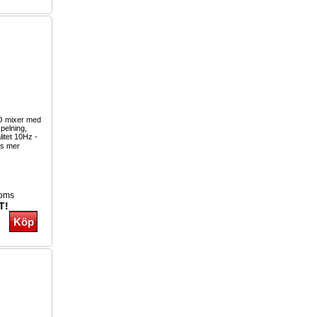
O mixer med
pelning,
litet 10Hz -
s mer
moms
T!