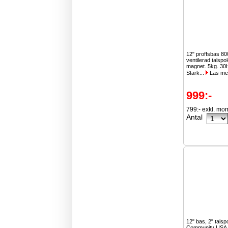
12" proffsbas 8
ventilerad talspo
magnet. 5kg. 30
Stark...
Läs me
999:-
799:- exkl. mo
Antal
12" bas, 2" talsp
Community USA ä