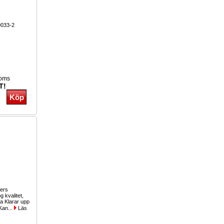
9033-2
moms
T!
ers
g kvalitet,
 Klarar upp
Kan...
Läs