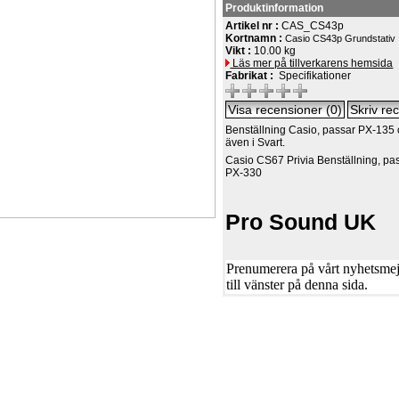
Produktinformation
Artikel nr :
CAS_CS43p
Kortnamn :
Casio CS43p Grundstativ
Vikt :
10.00 kg
Läs mer på tillverkarens hemsida
Fabrikat :
Specifikationer
Benställning Casio, passar PX-135
även i Svart.
Casio CS67 Privia Benställning, p
PX-330
Pro Sound UK
Prenumerera på vårt nyhetsmejl
till vänster på denna sida.