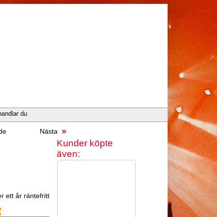
handlar du
de
Nästa
Kunder köpte
även:
 ett år räntefritt