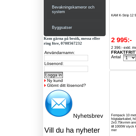
Bevakningskameror och
system
KAM K-Strip 12 
Byggsatser
Kom gärna på besök, messa eller
2 995:-
ring före, 0708567232
2 396:- exkl. 
FRAKTFRIT
Användarnamn:
Antal
Lösenord:
Ny kund
Glömt ditt lösenord?
Nyhetsbrev
Fempack 10 met
högtalarkabel, hö
2x0.75kvmm area
till 1000W styck 
Vill du ha nyheter
mer