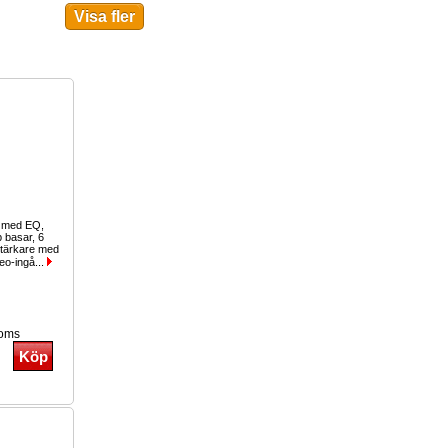
g med EQ,
b basar, 6
stärkare med
eo-ingå...
moms