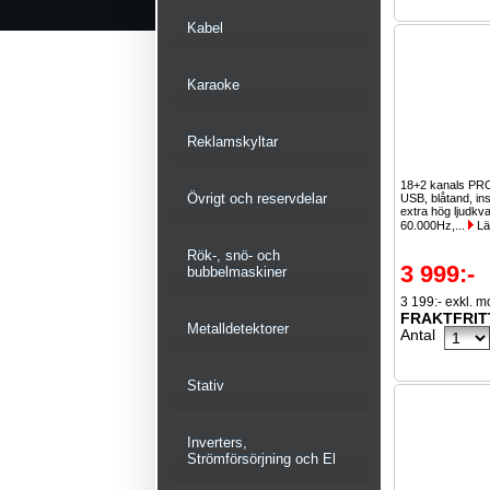
Kabel
Karaoke
Reklamskyltar
18+2 kanals PR
Övrigt och reservdelar
USB, blåtand, ins
extra hög ljudkva
60.000Hz,...
Lä
Rök-, snö- och
3 999:-
bubbelmaskiner
3 199:- exkl. 
FRAKTFRIT
Metalldetektorer
Antal
Stativ
Inverters,
Strömförsörjning och El