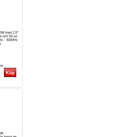
00W med 2,5"
le och 50-oz
Hz - 3000Hz.
r
ms
ole.
r bland de