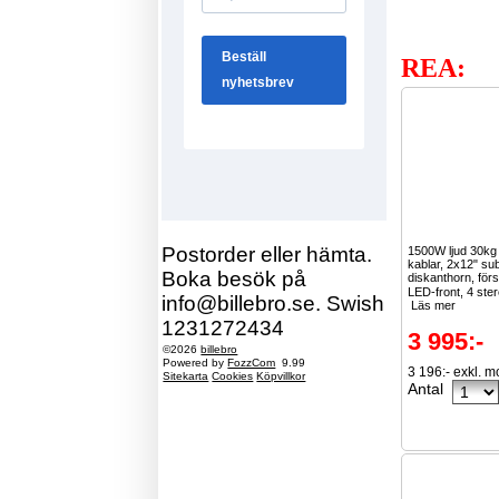
REA:
Postorder eller hämta.
1500W ljud 30k
kablar, 2x12" su
Boka besök på
diskanthorn, för
LED-front, 4 ster
info@billebro.se. Swish
Läs mer
1231272434
3 995:-
©2026
billebro
Powered by
FozzCom
9.99
3 196:- exkl. 
Sitekarta
Cookies
Köpvillkor
Antal