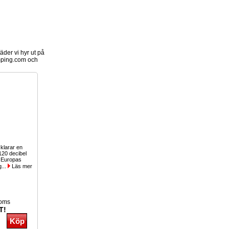
der vi hyr ut på
ping.com och
klarar en
120 decibel
 Europas
g...
Läs mer
moms
T!