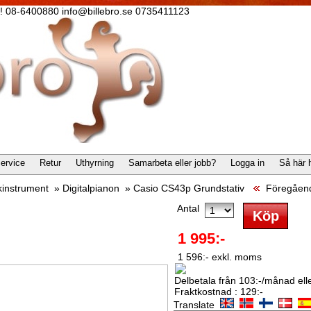
lla! 08-6400880 info@billebro.se 0735411123
ervice
Retur
Uthyrning
Samarbeta eller jobb?
Logga in
Så här 
kinstrument
»
Digitalpianon
»
Casio CS43p Grundstativ
Föregåen
Antal
1 995:-
1 596:- exkl. moms
Delbetala från 103:-/månad eller
Fraktkostnad : 129:-
Translate