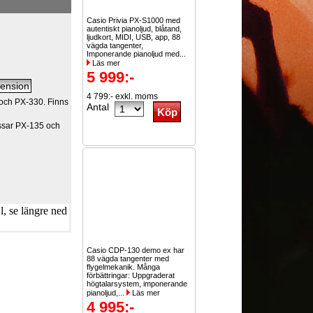
Casio Privia PX-S1000 med
autentiskt pianoljud, blåtand,
ljudkort, MIDI, USB, app, 88
vägda tangenter,
Imponerande pianoljud med...
Läs mer
5 999:-
4 799:- exkl. moms
 och PX-330. Finns
Antal
assar PX-135 och
, se längre ned
Casio CDP-130 demo ex har
88 vägda tangenter med
flygelmekanik. Många
förbättringar: Uppgraderat
högtalarsystem, imponerande
pianoljud,...
Läs mer
4 995:-