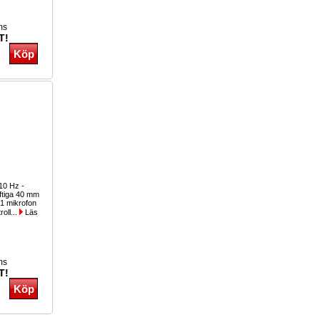
ms
T!
 10 Hz -
ftiga 40 mm
 1 mikrofon
oll...
Läs
ms
T!