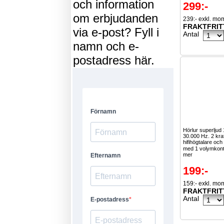
och information
299:-
om erbjudanden
239:- exkl. mo
FRAKTFRIT
via e-post? Fyll i
Antal
namn och e-
postadress här.
Hörlur superljud
30.000 Hz. 2 kra
hifihögtalare och
med 1 volymkontr
mer
199:-
159:- exkl. mo
FRAKTFRIT
Antal