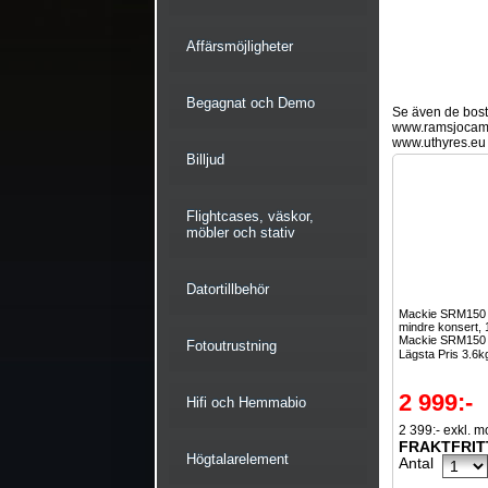
Affärsmöjligheter
Begagnat och Demo
Se även de bostä
www.ramsjocam
www.uthyres.eu
Billjud
Flightcases, väskor,
möbler och stativ
Datortillbehör
Mackie SRM150 
mindre konsert, 
Mackie SRM150
Fotoutrustning
Lägsta Pris 3.6k
2 999:-
Hifi och Hemmabio
2 399:- exkl. 
FRAKTFRIT
Högtalarelement
Antal