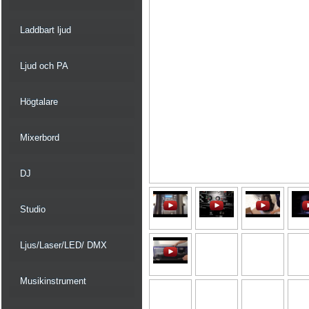
Laddbart ljud
Ljud och PA
Högtalare
Mixerbord
DJ
Studio
Ljus/Laser/LED/ DMX
Musikinstrument