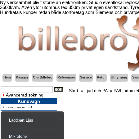
Ny verksamhet blivit större än elektroniken: Studio eventlokal replo
3600kvm. Även ytor utomhus tex 350m privat egen sandstrand. Tyresö
Hundratals kunder redan både storföretag som Siemens och privatper
Hem
Kassan
Om Billebro
Referenser
Service
Retur
Uthyrning
Sama
Start
»
Ljud och PA
»
PA/Ljudpake
Avancerad sökning
Kundvagn
Kundvagnen är tom!
Laddbart Ljus
Mikrofoner