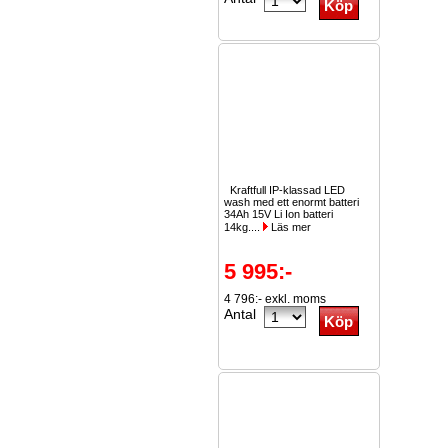
Kraftfull IP-klassad LED
wash med ett enormt batteri
34Ah 15V Li Ion batteri
14kg....
Läs mer
5 995:-
4 796:- exkl. moms
Antal