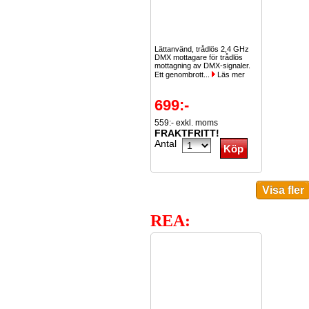
Lättanvänd, trådlös 2,4 GHz
DMX mottagare för trådlös
mottagning av DMX-signaler.
Ett genombrott...
Läs mer
699:-
559:- exkl. moms
FRAKTFRITT!
Antal
REA: