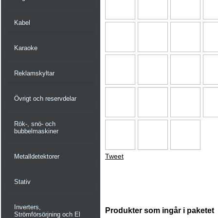
Kabel
Karaoke
Reklamskyltar
Övrigt och reservdelar
Rök-, snö- och
bubbelmaskiner
Tweet
Metalldetektorer
Stativ
Inverters,
Produkter som ingår i paketet
Strömförsörjning och El