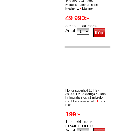
11600W peak. 230kg.
Engelskt fabrikat, högre
kvalitet....
Läs mer
49 990:-
39 992:- exkl. moms
Antal
Hörlur superljud 10 Hz -
30.000 Hz. 2 kraftiga 40 mm
hifihögtalare och 1 mikrofon
med 1 volymkontroll...
Läs
mer
199:-
159:- exkl. moms
FRAKTFRITT!
Antal