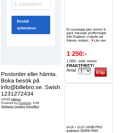
En tusenlapp plus moms! 6-
pack mikstativ proffsmodell
från England, vi bjuder på
frakten, endast...
Läs mer
1 250:-
1 000:- exkl. moms
FRAKTFRITT!
Antal
Postorder eller hämta.
Boka besök på
info@billebro.se. Swish
1231272434
©2026
billebro
Powered by
FozzCom
9.99
Sitekarta
Cookies
Köpvillkor
4x18 + 2x15 143dB PRO
ljudpaket 3000W RMS