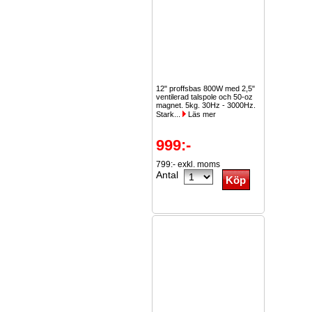
12" proffsbas 800W med 2,5"
ventilerad talspole och 50-oz
magnet. 5kg. 30Hz - 3000Hz.
Stark...
Läs mer
999:-
799:- exkl. moms
Antal