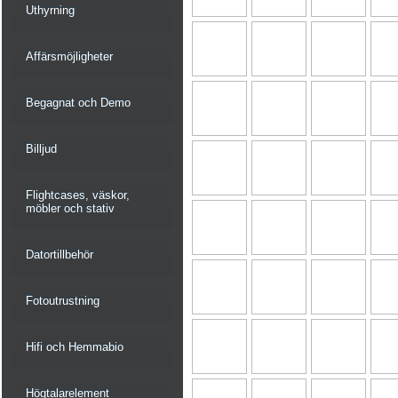
Uthyrning
Affärsmöjligheter
Begagnat och Demo
Billjud
Flightcases, väskor,
möbler och stativ
Datortillbehör
Fotoutrustning
Hifi och Hemmabio
Högtalarelement