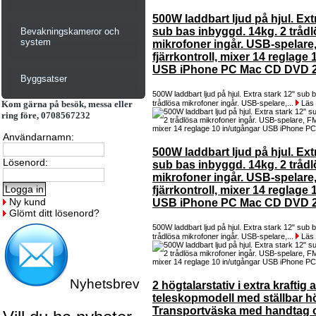
500W laddbart ljud på hjul. Ext
sub bas inbyggd. 14kg. 2 tråd
Bevakningskameror och
system
mikrofoner ingår. USB-spelare,
fjärrkontroll, mixer 14 reglage
USB iPhone PC Mac CD DVD 2
Byggsatser
500W laddbart ljud på hjul. Extra stark 12" sub 
Kom gärna på besök, messa eller
trådlösa mikrofoner ingår. USB-spelare,...
Läs
ring före, 0708567232
Användarnamn:
500W laddbart ljud på hjul. Ext
Lösenord:
sub bas inbyggd. 14kg. 2 tråd
mikrofoner ingår. USB-spelare,
fjärrkontroll, mixer 14 reglage
Ny kund
USB iPhone PC Mac CD DVD 2
Glömt ditt lösenord?
500W laddbart ljud på hjul. Extra stark 12" sub 
trådlösa mikrofoner ingår. USB-spelare,...
Läs
Nyhetsbrev
2 högtalarstativ i extra kraftig
teleskopmodell med ställbar hö
Transportväska med handtag 