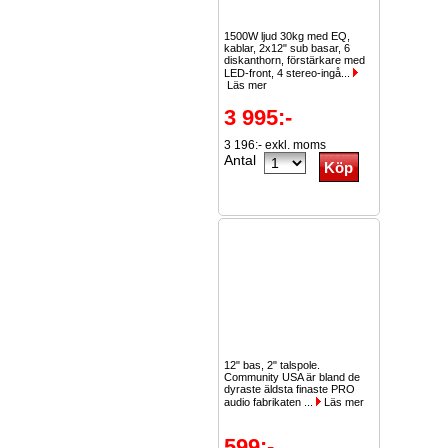
1500W ljud 30kg med EQ,
kablar, 2x12" sub basar, 6
diskanthorn, förstärkare med
LED-front, 4 stereo-ingå...
Läs mer
3 995:-
3 196:- exkl. moms
Antal
12" bas, 2" talspole.
Community USA är bland de
dyraste äldsta finaste PRO
audio fabrikaten ...
Läs mer
599:-