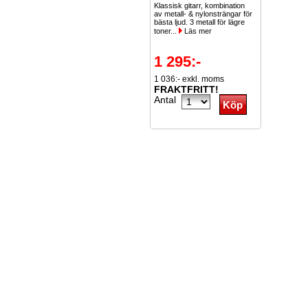
Klassisk gitarr, kombination
av metall- & nylonsträngar för
bästa ljud. 3 metall för lägre
toner...
Läs mer
1 295:-
1 036:- exkl. moms
FRAKTFRITT!
Antal