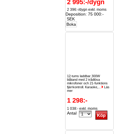
2 995:-/dygn
2 396:-/dygn exkl. moms
Deposition: 75 000:-
SEK
12-tums laddbar 300W
blåtand med 2 trådlösa
mikrofoner och 21-funktions
fjärrkontroll. Karaoke,...
Läs
mer
1 298:-
1 038:- exkl. moms
Antal