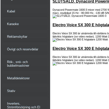
SLUTSÅLD. Dynacord Powerm
Dynacord Powermate 1600:3 mixer med 2700 W
Kabel
max), studioljud 15 Hz - 80.000 Hz, -130 dB S/
Karaoke
Electro Voice SX 300 E högtal
Electro Voice SX 300 är utnämnda till världens
Reklamskyltar
lättvikts högtalare (se video nedan). 1200 Watt 
Electro Voice SX 300 E högtal
Övrigt och reservdelar
Electro Voice SX 300 är utnämnda till världens
lättvikts högtalare (se video nedan). 1200 Watt 
Rök-, snö- och
bubbelmaskiner
Metalldetektorer
Stativ
Inverters,
Strömförsörjning och El