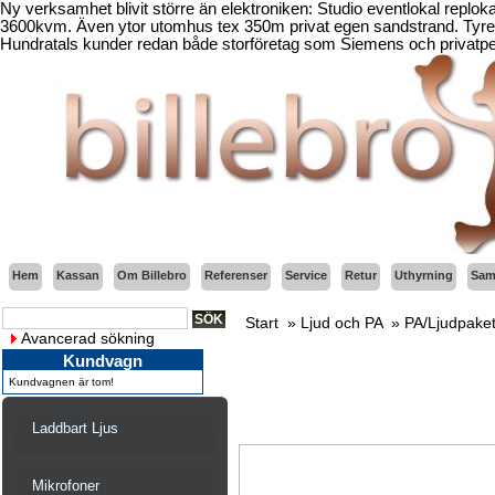
Ny verksamhet blivit större än elektroniken: Studio eventlokal replo
3600kvm. Även ytor utomhus tex 350m privat egen sandstrand. Tyresö
Hundratals kunder redan både storföretag som Siemens och privatper
Hem
Kassan
Om Billebro
Referenser
Service
Retur
Uthyrning
Sama
Start
»
Ljud och PA
»
PA/Ljudpake
Avancerad sökning
Kundvagn
Kundvagnen är tom!
Laddbart Ljus
Mikrofoner