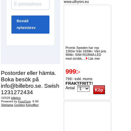
www.uthyres.eu
Promix Sweden har rea
1391kr från 1839kr. Vårt pris
999kr. 50W RGBWA LED
med strobb,...
Läs mer
999:-
Postorder eller hämta.
Boka besök på
799:- exkl. moms
FRAKTFRITT!
info@billebro.se. Swish
Antal
1231272434
©2026
billebro
Powered by
FozzCom
9.99
Sitekarta
Cookies
Köpvillkor