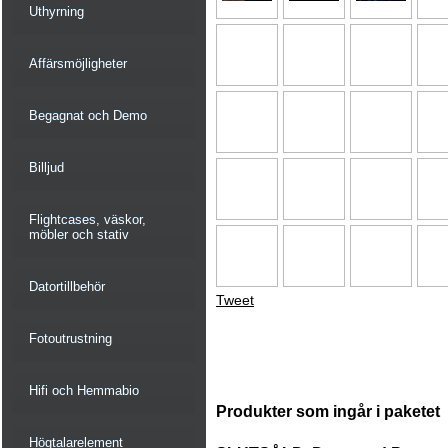
Uthyrning
Affärsmöjligheter
Begagnat och Demo
Billjud
Flightcases, väskor,
möbler och stativ
Datortillbehör
Tweet
Fotoutrustning
Hifi och Hemmabio
Produkter som ingår i paketet
Högtalarelement