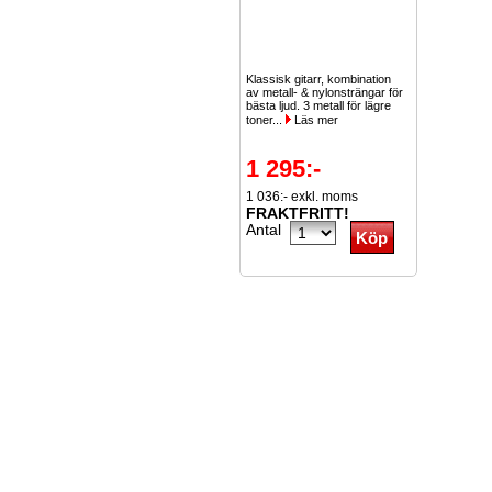
Klassisk gitarr, kombination
av metall- & nylonsträngar för
bästa ljud. 3 metall för lägre
toner...
Läs mer
1 295:-
1 036:- exkl. moms
FRAKTFRITT!
Antal