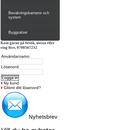
Bevakningskameror och
system
Byggsatser
Kom gärna på besök, messa eller
ring före, 0708567232
Användarnamn:
Lösenord:
Ny kund
Glömt ditt lösenord?
Nyhetsbrev