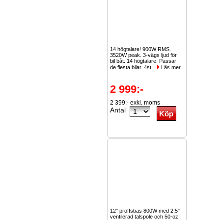
14 högtalare! 900W RMS.
3520W peak. 3-vägs ljud för
bil båt. 14 högtalare. Passar
de flesta bilar. 4st...
Läs mer
2 999:-
2 399:- exkl. moms
Antal
12" proffsbas 800W med 2,5"
ventilerad talspole och 50-oz