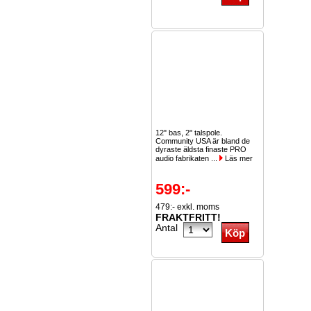
12" bas, 2" talspole.
Community USA är bland de
dyraste äldsta finaste PRO
audio fabrikaten ...
Läs mer
599:-
479:- exkl. moms
FRAKTFRITT!
Antal