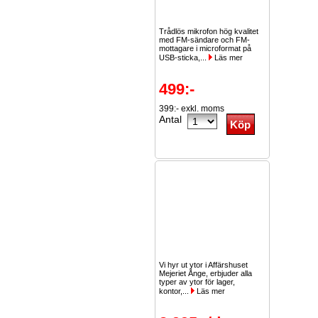
Trådlös mikrofon hög kvalitet
med FM-sändare och FM-
mottagare i microformat på
USB-sticka,...
Läs mer
499:-
399:- exkl. moms
Antal
Vi hyr ut ytor i Affärshuset
Mejeriet Ånge, erbjuder alla
typer av ytor för lager,
kontor,...
Läs mer