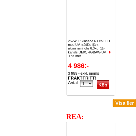
252W IP-klassad 6-i-en LED
med UV, trådlös fjärr,
aluminiumhölje 6.3kg, 11-
kanals DMX, RGBAW-UV...
Läs mer
4 986:-
3 989:- exkl. moms
FRAKTFRITT!
Antal
REA: