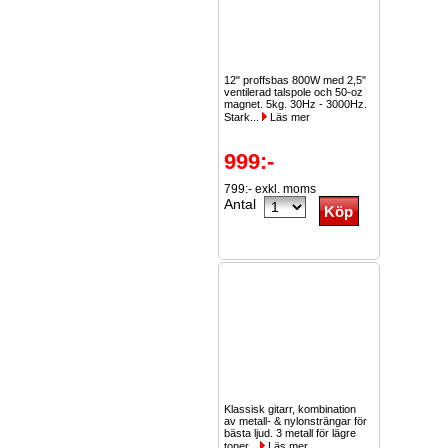
12" proffsbas 800W med 2,5"
ventilerad talspole och 50-oz
magnet. 5kg. 30Hz - 3000Hz.
Stark...
Läs mer
999:-
799:- exkl. moms
Antal
Klassisk gitarr, kombination
av metall- & nylonsträngar för
bästa ljud. 3 metall för lägre
toner...
Läs mer