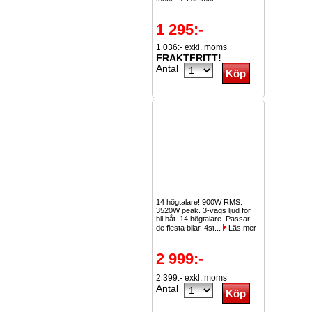
1 295:-
1 036:- exkl. moms
FRAKTFRITT!
Antal
14 högtalare! 900W RMS.
3520W peak. 3-vägs ljud för
bil båt. 14 högtalare. Passar
de flesta bilar. 4st...
Läs mer
2 999:-
2 399:- exkl. moms
Antal