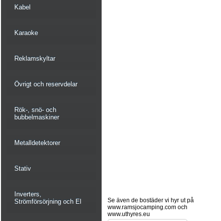
Kabel
Karaoke
Reklamskyltar
Övrigt och reservdelar
Rök-, snö- och
bubbelmaskiner
Metalldetektorer
Stativ
Inverters,
Se även de bostäder vi hyr ut på
Strömförsörjning och El
www.ramsjocamping.com och
www.uthyres.eu