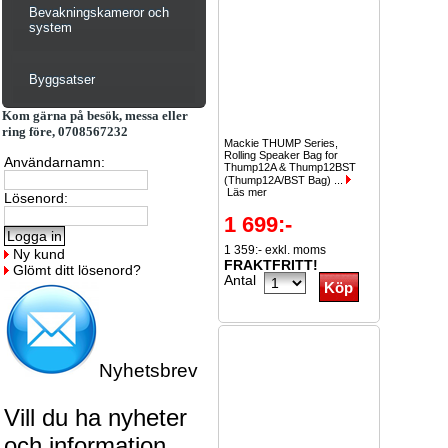
Bevakningskameror och
system
Byggsatser
Kom gärna på besök, messa eller
ring före, 0708567232
Mackie THUMP Series,
Rolling Speaker Bag for
Användarnamn:
Thump12A & Thump12BST
(Thump12A/BST Bag) ...
Läs mer
Lösenord:
1 699:-
1 359:- exkl. moms
Ny kund
FRAKTFRITT!
Glömt ditt lösenord?
Antal
Nyhetsbrev
Vill du ha nyheter
och information