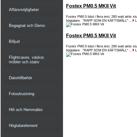
Fostex PM0.5 MKII Vit
Affärsmöjligheter
Fostex PM0.5 bäst i flera test. 280 watt aktiv st
högtalare. "RAPP SOM EN KÄFTSMÄLL" ...
L
Begagnat och Demo
Fostex PM0.5 MKII Vit
Billjud
Fostex PM0.5 bäst i flera test. 280 watt aktiv st
högtalare. "RAPP SOM EN KÄFTSMÄLL" ...
L
Flightcases, väskor,
möbler och stativ
Datortillbehör
Fotoutrustning
Hifi och Hemmabio
Högtalarelement