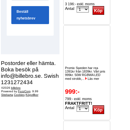
3 196:- exkl. moms
Antal
Postorder eller hämta.
Promix Sweden har rea
Boka besök på
1391kr från 1839kr. Vårt pris
info@billebro.se. Swish
999kr. 50W RGBWA LED
med strobb,...
Läs mer
1231272434
©2026
billebro
999:-
Powered by
FozzCom
9.99
Sitekarta
Cookies
Köpvillkor
799:- exkl. moms
FRAKTFRITT!
Antal