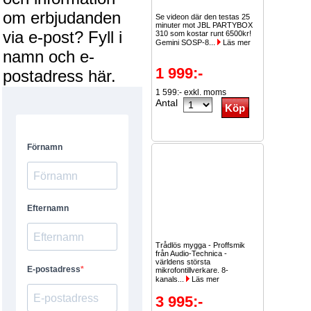
om erbjudanden
Se videon där den testas 25
minuter mot JBL PARTYBOX
via e-post? Fyll i
310 som kostar runt 6500kr!
Gemini SOSP-8...
Läs mer
namn och e-
1 999:-
postadress här.
1 599:- exkl. moms
Antal
Trådlös mygga - Proffsmik
från Audio-Technica -
världens största
mikrofontillverkare. 8-
kanals...
Läs mer
3 995:-