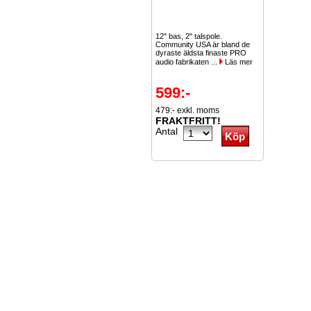
12" bas, 2" talspole.
Community USA är bland de
dyraste äldsta finaste PRO
audio fabrikaten ...
Läs mer
599:-
479:- exkl. moms
FRAKTFRITT!
Antal