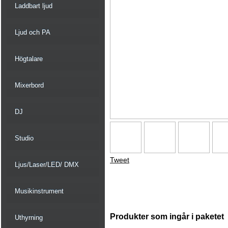
Laddbart ljud
Ljud och PA
Högtalare
Mixerbord
DJ
Studio
Tweet
Ljus/Laser/LED/ DMX
Musikinstrument
Produkter som ingår i paketet
Uthyrning