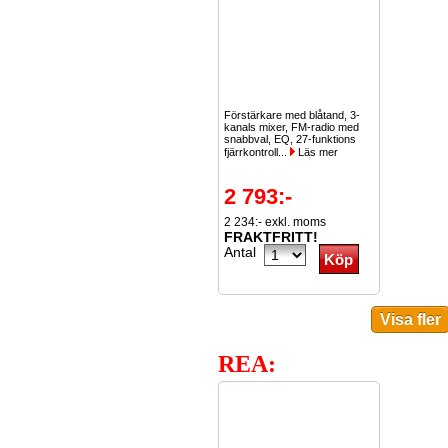
Förstärkare med blåtand, 3-
kanals mixer, FM-radio med
snabbval, EQ, 27-funktions
fjärrkontroll...
Läs mer
2 793:-
2 234:- exkl. moms
FRAKTFRITT!
Antal
REA: