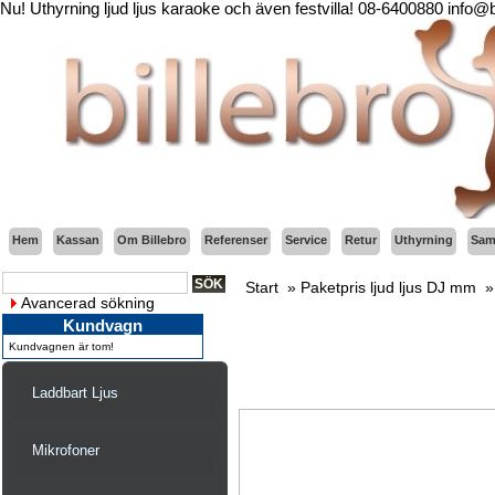
Nu! Uthyrning ljud ljus karaoke och även festvilla! 08-6400880 info@
Hem
Kassan
Om Billebro
Referenser
Service
Retur
Uthyrning
Sama
Start
»
Paketpris ljud ljus DJ mm
Avancerad sökning
Kundvagn
Kundvagnen är tom!
Laddbart Ljus
Mikrofoner