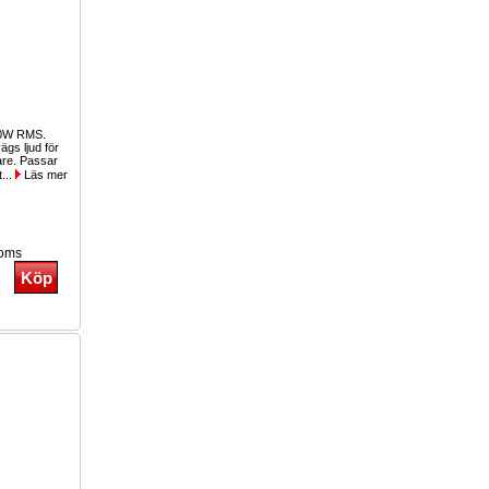
00W RMS.
gs ljud för
lare. Passar
t...
Läs mer
moms