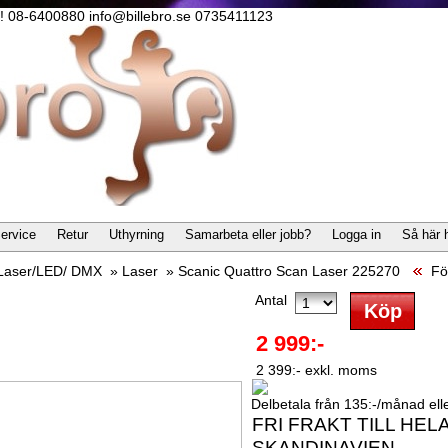
lla! 08-6400880 info@billebro.se 0735411123
ervice
Retur
Uthyrning
Samarbeta eller jobb?
Logga in
Så här 
/Laser/LED/ DMX
»
Laser
»
Scanic Quattro Scan Laser 225270
Fö
Antal
2 999:-
2 399:- exkl. moms
Delbetala från 135:-/månad eller
FRI FRAKT TILL HEL
SKANDINAVIEN