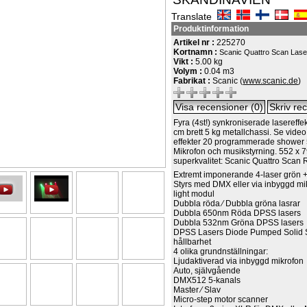
Translate
Produktinformation
Artikel nr :
225270
Kortnamn :
Scanic Quattro Scan Las
Vikt :
5.00 kg
Volym :
0.04 m3
Fabrikat :
Scanic (
www.scanic.de
)
Fyra (4st!) synkroniserade lasereff
cm brett 5 kg metallchassi. Se video!
effekter 20 programmerade shower
Mikrofon och musikstyrning. 552 x 
superkvalitet: Scanic Quattro Scan 
Extremt imponerande 4-laser grön +
Styrs med DMX eller via inbyggd mi
light modul
Dubbla röda ⁄ Dubbla gröna lasrar
Dubbla 650nm Röda DPSS lasers
Dubbla 532nm Gröna DPSS lasers
DPSS Lasers Diode Pumped Solid St
hållbarhet
4 olika grundnställningar:
Ljudaktiverad via inbyggd mikrofon
Auto, självgående
DMX512 5-kanals
Master ⁄ Slav
Micro-step motor scanner