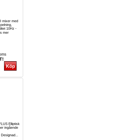
O mixer med
pelning,
litet 10Hz -
s mer
moms
T!
LUS Elliptisk
mer ingående
 Designad...