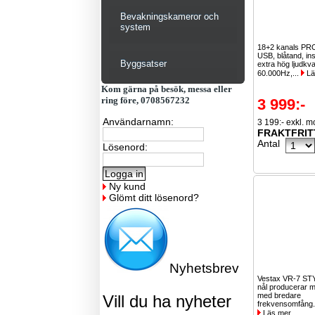
Bevakningskameror och
system
18+2 kanals PR
USB, blåtand, ins
Byggsatser
extra hög ljudkva
60.000Hz,...
Lä
Kom gärna på besök, messa eller
ring före, 0708567232
3 999:-
Användarnamn:
3 199:- exkl. 
FRAKTFRIT
Antal
Lösenord:
Ny kund
Glömt ditt lösenord?
Nyhetsbrev
Vestax VR-7 STY
nål producerar 
med bredare
Vill du ha nyheter
frekvensomfång.
Läs mer