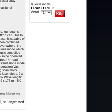
 Master-Slav-
0:- exkl. moms
 hastighet
FRAKTFRITT!
Antal
s, four beams.
attro Scan. Due to
aser is capable of
 when combined
 everywhere. the
 alone mode which
usic-controlled
 also be operated
 green 4-head
 Stand alone mode
peration) Vast
ing scan motor
 laser diode: 2 x
mW Wave length:
79 x 175 mm 5.0
stning. Mycket hög
, se längre ned