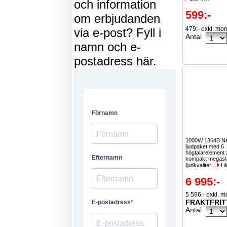
och information
599:-
om erbjudanden
479:- exkl. mo
via e-post? Fyll i
Antal
namn och e-
postadress här.
1000W 136dB N
ljudpaket med 6
högtalarelement 
kompakt megast
ljudkvalitet...
Lä
6 995:-
5 596:- exkl. 
FRAKTFRIT
Antal