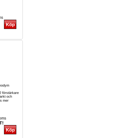
ms
eodym
2 förstärkare
arkt och
s mer
moms
T!