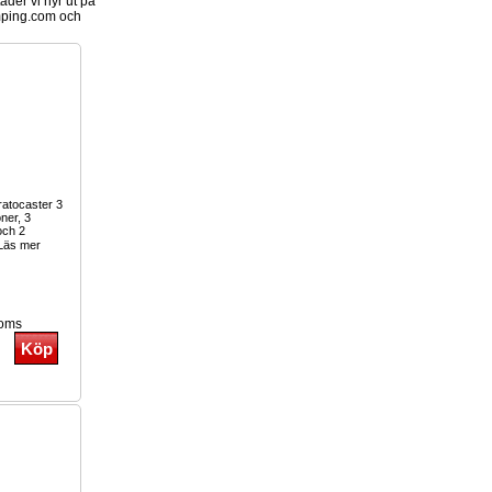
der vi hyr ut på
ping.com och
tratocaster 3
oner, 3
och 2
Läs mer
moms