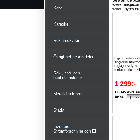
Se även de bostä
www.ramsjocam
Kabel
www.uthyres.eu
Karaoke
Reklamskyltar
Övrigt och reservdelar
Elgitarr al/lönn s
singlecoil mikrof
reglage: volym- 
tonkontroller...
Rök-, snö- och
bubbelmaskiner
1 299:-
1 039:- exkl. 
Metalldetektorer
Antal
Stativ
Inverters,
Strömförsörjning och El