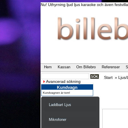
Nu! Uthyrning ljud ljus karaoke och även festvi
Hem
Kassan
Om Billebro
Referenser
S
Start
»
Ljus
Avancerad sökning
Kundvagn
Kundvagnen är tom!
Laddbart Ljus
Mikrofoner