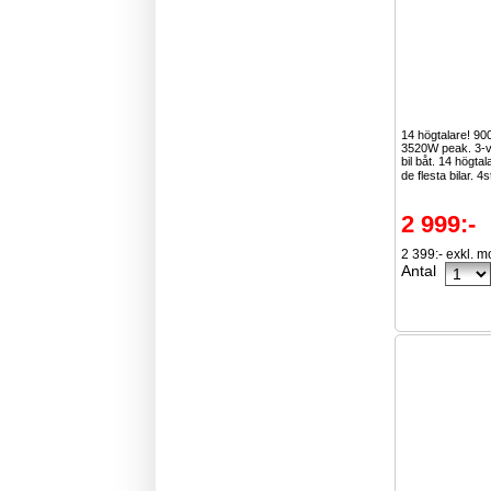
14 högtalare! 9
3520W peak. 3-vä
bil båt. 14 högta
de flesta bilar. 4s
2 999:-
2 399:- exkl. 
Antal