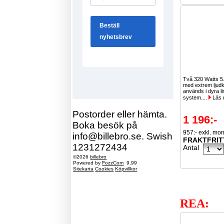
Två 320 Watts 5
med extrem ljudkv
används i dyra li
system....
Läs 
Postorder eller hämta.
1 196:-
Boka besök på
957:- exkl. mo
info@billebro.se. Swish
FRAKTFRIT
1231272434
Antal
©2026
billebro
Powered by
FozzCom
9.99
Sitekarta
Cookies
Köpvillkor
REA: