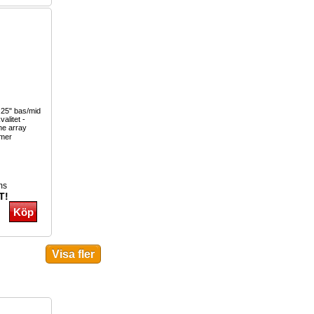
.25" bas/mid
alitet -
ne array
mer
ms
T!