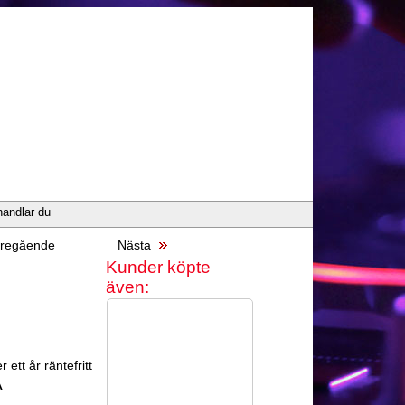
handlar du
regående
Nästa
Kunder köpte
även:
 ett år räntefritt
A