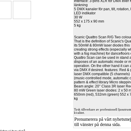
Interface: 3-pins XLR för DMX eller
länkning
5 DMX kanaler för pan, tilt, rotation,
LED indikator
30 W
552 x 175 x 90 mm
5 kg
Scanic Quattro Scan R/G Two colour
That is the definition of Scanic's Qu
its 50mW & 80mW laser diodes this l
creating strong effects (especially
with a fog machine) for dancefloors
Quattro Scan can be used in stand
disposes of an automatic mode or m
operation. On the other hand it can
via DMX if desired. features: Red &
laser DMX compatible (5 channels)
(music-controlled mode, automatic o
pattern & effect library Micro stepp
Beam angle: 20° Class 3R laser Red
80 mW Green laser diodes: 2 x 50 
650nm (red), 532nm (green) 552 x 
kg
Tysk tillverkare av professionell ljusutru
kvalitet.
Prenumerera på vårt nyhetsmejl
till vänster på denna sida.