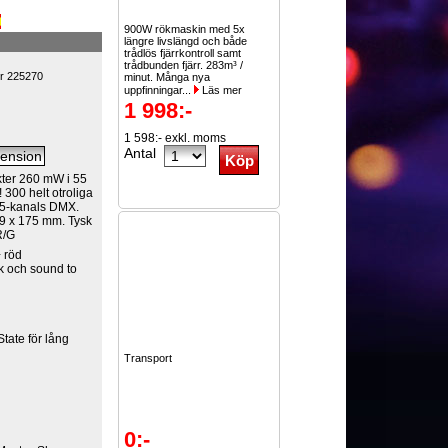
900W rökmaskin med 5x
längre livslängd och både
trådlös fjärrkontroll samt
trådbunden fjärr. 283m³ /
er 225270
minut. Många nya
uppfinningar...
Läs mer
1 998:-
1 598:- exkl. moms
Antal
ekter 260 mW i 55
 300 helt otroliga
 5-kanals DMX.
79 x 175 mm. Tysk
R/G
 röd
k och sound to
ate för lång
Transport
0:-