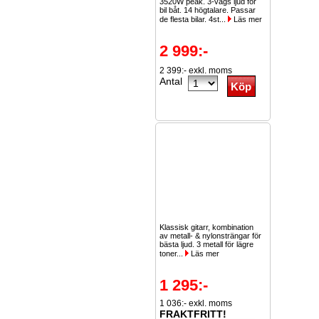
3520W peak. 3-vägs ljud för
bil båt. 14 högtalare. Passar
de flesta bilar. 4st...
Läs mer
2 999:-
2 399:- exkl. moms
Antal
Klassisk gitarr, kombination
av metall- & nylonsträngar för
bästa ljud. 3 metall för lägre
toner...
Läs mer
1 295:-
1 036:- exkl. moms
FRAKTFRITT!