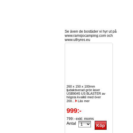
Se även de bostäder vi hyr ut på
www.ramsjocamping.com och
www.uthyres.eu
260 x 150 x 100mm
ljudaktiverad grön laser
USB9045 US BLASTER av
högsta kvalité med över
200...
Läs mer
999:-
799:- exkl. moms
Antal