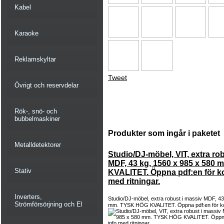
Kabel
Karaoke
Reklamskyltar
Tweet
Övrigt och reservdelar
Rök-, snö- och
bubbelmaskiner
Produkter som ingår i paketet
Metalldetektorer
Studio/DJ-möbel, VIT, extra ro
MDF, 43 kg, 1560 x 985 x 580
Stativ
KVALITET. Öppna pdf:en för ko
med ritningar.
Inverters,
Studio/DJ-möbel, extra robust i massiv MDF, 43
Strömförsörjning och El
mm. TYSK HÖG KVALITET. Öppna pdf:en för ko