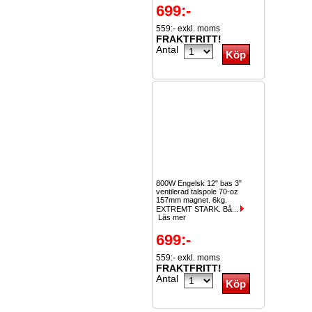
699:-
559:- exkl. moms
FRAKTFRITT!
Antal
800W Engelsk 12" bas 3"
ventilerad talspole 70-oz
157mm magnet. 6kg.
EXTREMT STARK. Bå...
Läs mer
699:-
559:- exkl. moms
FRAKTFRITT!
Antal