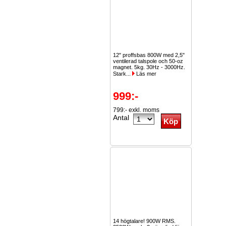
12" proffsbas 800W med 2,5"
ventilerad talspole och 50-oz
magnet. 5kg. 30Hz - 3000Hz.
Stark...
Läs mer
999:-
799:- exkl. moms
Antal
14 högtalare! 900W RMS.