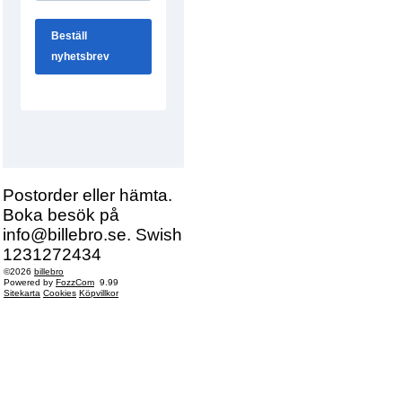
Postorder eller hämta.
Boka besök på
info@billebro.se. Swish
1231272434
©2026
billebro
Powered by
FozzCom
9.99
Sitekarta
Cookies
Köpvillkor