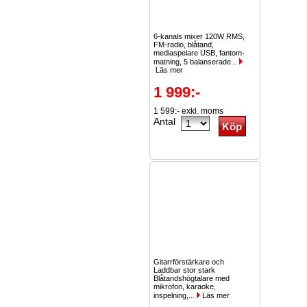
6-kanals mixer 120W RMS,
FM-radio, blåtand,
mediaspelare USB, fantom-
matning, 5 balanserade...
Läs mer
1 999:-
1 599:- exkl. moms
Antal
Gitarrförstärkare och
Laddbar stor stark
Blåtandshögtalare med
mikrofon, karaoke,
inspelning,...
Läs mer