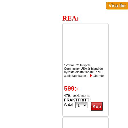
REA:
12" bas, 2" talspole.
Community USA är bland de
dyraste äldsta finaste PRO
audio fabrikaten ...
Läs mer
599:-
479:- exkl. moms
FRAKTFRITT!
Antal