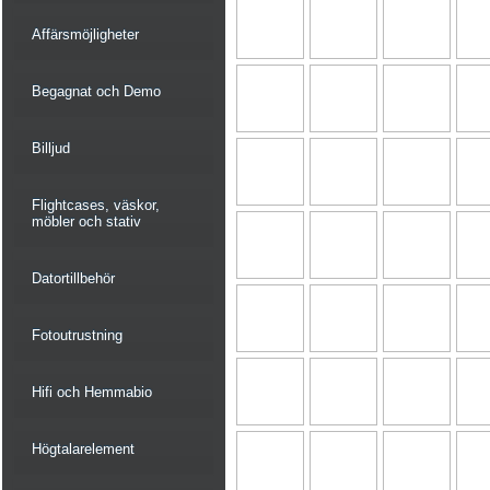
Affärsmöjligheter
Begagnat och Demo
Billjud
Flightcases, väskor,
möbler och stativ
Datortillbehör
Fotoutrustning
Hifi och Hemmabio
Högtalarelement