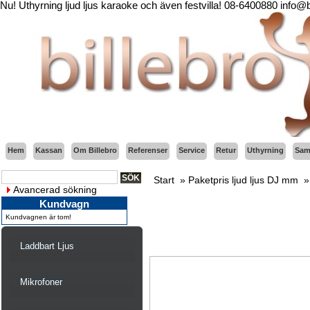
Nu! Uthyrning ljud ljus karaoke och även festvilla! 08-6400880 info@
Hem
Kassan
Om Billebro
Referenser
Service
Retur
Uthyrning
Sama
Start
»
Paketpris ljud ljus DJ mm
Avancerad sökning
Kundvagn
Kundvagnen är tom!
Laddbart Ljus
Mikrofoner