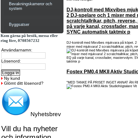
Bevakningskameror och
system
DJ-kontroll med Mixvibes mjuk
2 DJ-spelare och 1 mixer med 
scratchtallrikar, pitch, reverse
Byggsatser
på varje kanal, crossfader, ma
SYNC automatisk taktmix p
Kom gärna på besök, messa eller
ring före, 0708567232
DJ-kontroll med Mixvibes mjukvara på köpet. 2
mixer med mjukvara! 2 scratchtallrikar, pitch, re
Användarnamn:
Lösenord:
Fostex PM0.4 MKII Aktiv Studio
Ny kund
"MED TANKE PÅ PRISET INGET ANNAT ÄN 
Glömt ditt lösenord?
Nyhetsbrev
Vill du ha nyheter
och information