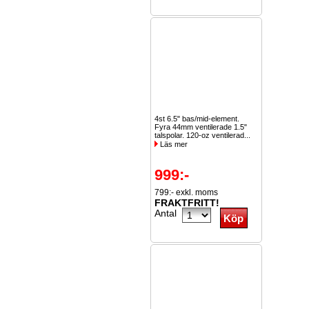
4st 6.5" bas/mid-element.
Fyra 44mm ventilerade 1.5"
talspolar. 120-oz ventilerad...
Läs mer
999:-
799:- exkl. moms
FRAKTFRITT!
Antal