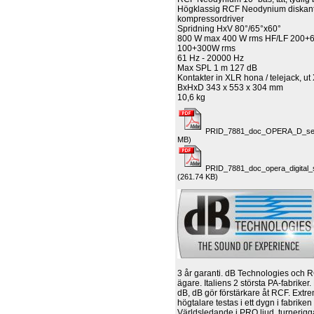
Högklassig RCF Neodynium diskant 
kompressordriver
Spridning HxV 80°/65°x60°
800 W max 400 W rms HF/LF 200
100+300W rms
61 Hz - 20000 Hz
Max SPL 1 m
127 dB
Kontakter in
XLR hona / telejack, ut
BxHxD 343 x 553 x 304 mm
10,6 kg
PRID_7881_doc_OPERA_D_ser
MB)
PRID_7881_doc_opera_digital_
(261.74 KB)
3 år garanti. dB Technologies och
ägare. Italiens 2 största PA-fabrike
dB, dB gör förstärkare åt RCF. Extrem
högtalare testas i ett dygn i fabriken
Världsledande i PRO ljud, turnerigg