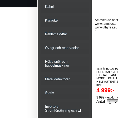
Kabel
Se även de bostä
Karaoke
www.ramsjocam
www.uthyres.eu
Reklamskyltar
Övrigt och reservdelar
Rök-, snö- och
bubbelmaskiner
TRE ÅRS GARA
FULLSKALIGT 
DIGITAL-PIAN
MÖBEL, PALL, 
Metalldetektorer
HELT AUTENTIS
mer
4 999:-
Stativ
3 999:- exkl. 
Antal
Inverters,
Strömförsörjning och El