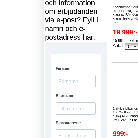
och information
Technomad Berl
om erbjudanden
ex, finns 2st, sty
klassad PA-högt
via e-post? Fyll i
klarar året-runt-
mer
namn och e-
19 999:-
postadress här.
15 999:- exkl.
Antal
2 aktiva blåtand
100 Watt med US
4.1kg MDF basre
2st 5.25"...
Läs
999:-