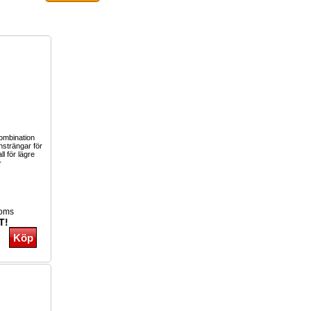
kombination
nsträngar för
ll för lägre
r
moms
T!