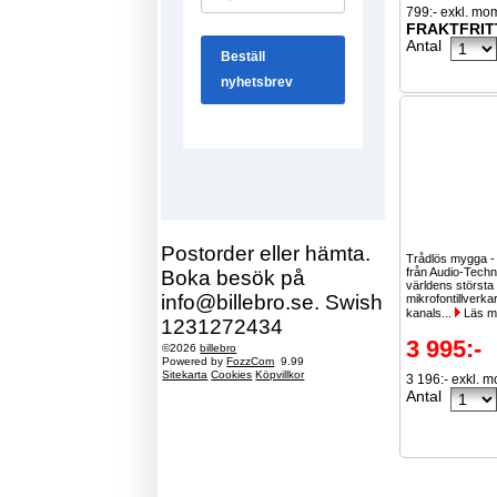
799:- exkl. mo
FRAKTFRIT
Antal
Postorder eller hämta.
Trådlös mygga -
från Audio-Techn
Boka besök på
världens största
info@billebro.se. Swish
mikrofontillverka
kanals...
Läs m
1231272434
3 995:-
©2026
billebro
Powered by
FozzCom
9.99
Sitekarta
Cookies
Köpvillkor
3 196:- exkl. 
Antal