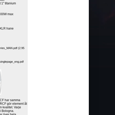
1" titanium
+600W max
XLR hane
ies_MAN.pdf (2.95
singlepage_eng.pdf
 RCF har samma
r. RCF gör element åt
 kvalitet. Varje
 i Bologna.
ar över hela