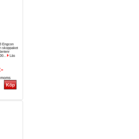
3 Engcon
on skoppaket
Serienr
00...
Läs
:-
. moms