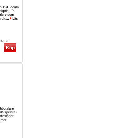
in 15/H demo
ckpris. IP-
alare som
bruk....
Läs
 moms
shögtalare
B-spelare i
flexlådor.
 mer