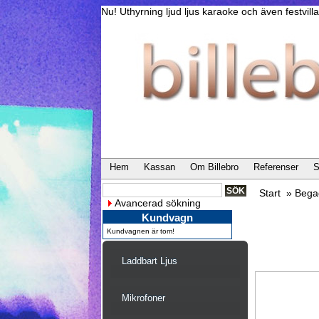
Nu! Uthyrning ljud ljus karaoke och även festvi
Hem
Kassan
Om Billebro
Referenser
S
Start
»
Bega
Avancerad sökning
Kundvagn
Kundvagnen är tom!
Laddbart Ljus
Mikrofoner