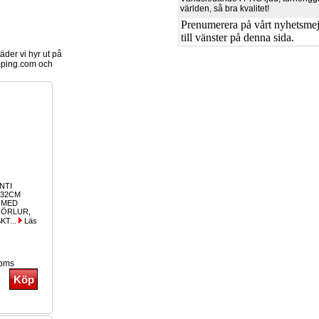
världen, så bra kvalitet!
Prenumerera på vårt nyhetsmejl
till vänster på denna sida.
der vi hyr ut på
ping.com och
NTI
132CM
O MED
HÖRLUR,
KT...
Läs
moms