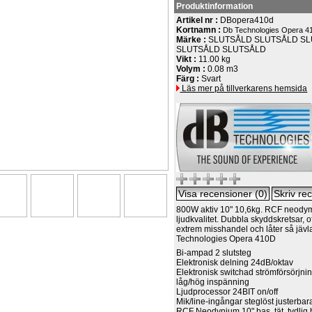
Produktinformation
Artikel nr :
DBopera410d
Kortnamn :
Db Technologies Opera 4
Märke :
SLUTSÅLD SLUTSÅLD S
SLUTSÅLD SLUTSÅLD
Vikt :
11.00 kg
Volym :
0.08 m3
Färg :
Svart
Läs mer på tillverkarens hemsida
800W aktiv 10" 10,6kg. RCF neody
ljudkvalitet. Dubbla skyddskretsar, of
extrem misshandel och låter så jävl
Technologies Opera 410D
Bi-ampad 2 slutsteg
Elektronisk delning 24dB/oktav
Elektronisk switchad strömförsörjnin
låg/hög inspänning
Ljudprocessor 24BIT on/off
Mik/line-ingångar steglöst justerbar
RCF Neodynium 10" bas, tät, tydlig