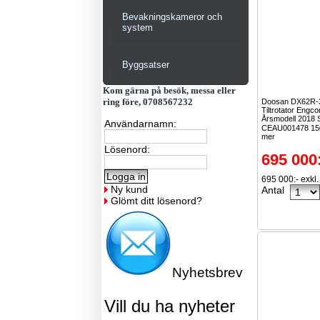
Bevakningskameror och
system
Byggsatser
Kom gärna på besök, messa eller
ring före, 0708567232
Doosan DX62R-
Tiltrotator Engc
Årsmodell 2018 
Användarnamn:
CEAU001478 15
mer
Lösenord:
695 000
695 000:- exkl
Ny kund
Antal
Glömt ditt lösenord?
Nyhetsbrev
Vill du ha nyheter