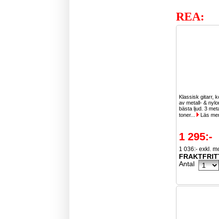
REA:
Klassisk gitarr, 
av metall- & nylo
bästa ljud. 3 meta
toner...
Läs me
1 295:-
1 036:- exkl. 
FRAKTFRIT
Antal