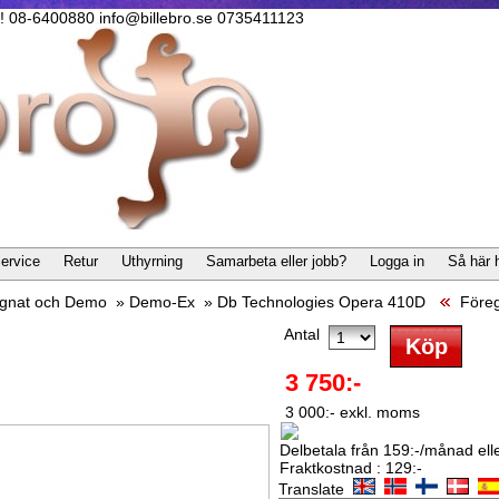
lla! 08-6400880 info@billebro.se 0735411123
ervice
Retur
Uthyrning
Samarbeta eller jobb?
Logga in
Så här 
gnat och Demo
»
Demo-Ex
»
Db Technologies Opera 410D
Före
Antal
3 750:-
3 000:- exkl. moms
Delbetala från 159:-/månad eller
Fraktkostnad : 129:-
Translate