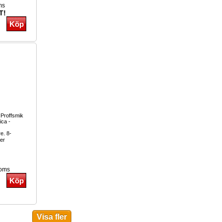
ms
T!
 Proffsmik
ica -
re. 8-
er
moms