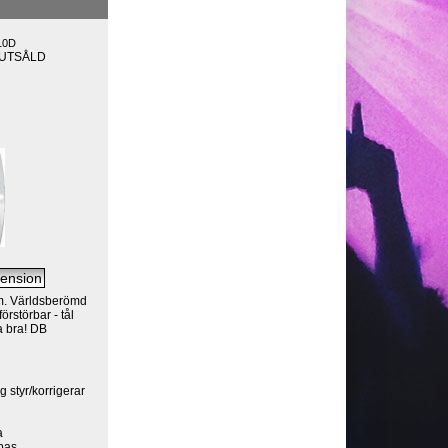
10D
LUTSÅLD
m. Världsberömd
örstörbar - tål
a bra! DB
g styr/korrigerar
a
 bas