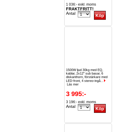
1 036:- exkl. moms
FRAKTFRITT!
Antal
1500W ljud 30kg med EQ,
kablar, 2x12" sub basar, 6
diskanthorn, förstärkare med
LED-front, 4 stereo-ingå...
Läs mer
3 995:-
3 196:- exkl. moms
Antal