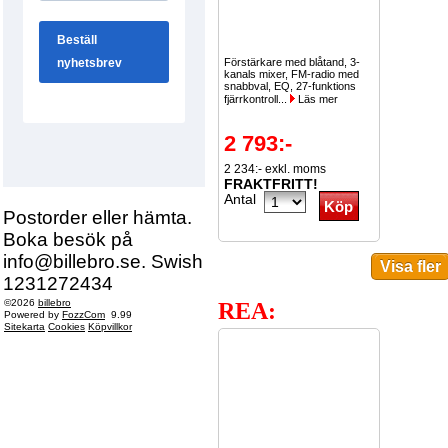
Förstärkare med blåtand, 3-
kanals mixer, FM-radio med
snabbval, EQ, 27-funktions
fjärrkontroll...
Läs mer
2 793:-
2 234:- exkl. moms
FRAKTFRITT!
Antal
Postorder eller hämta.
Boka besök på
info@billebro.se. Swish
1231272434
©2026
billebro
REA:
Powered by
FozzCom
9.99
Sitekarta
Cookies
Köpvillkor