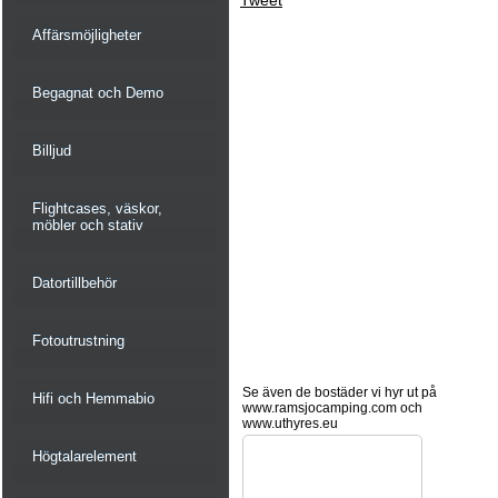
Tweet
Affärsmöjligheter
Begagnat och Demo
Billjud
Flightcases, väskor,
möbler och stativ
Datortillbehör
Fotoutrustning
Se även de bostäder vi hyr ut på
Hifi och Hemmabio
www.ramsjocamping.com och
www.uthyres.eu
Högtalarelement