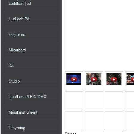
Laddbart ljud
Ljud och PA
Högtalare
Mixerbord
DJ
Studio
Ljus/Laser/LED/ DMX
Musikinstrument
Uthyrning