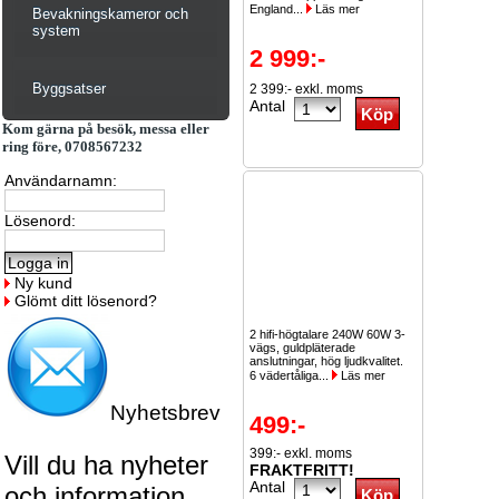
England...
Läs mer
Bevakningskameror och
system
2 999:-
Byggsatser
2 399:- exkl. moms
Antal
Kom gärna på besök, messa eller
ring före, 0708567232
Användarnamn:
Lösenord:
Ny kund
Glömt ditt lösenord?
2 hifi-högtalare 240W 60W 3-
vägs, guldpläterade
anslutningar, hög ljudkvalitet.
6 vädertåliga...
Läs mer
Nyhetsbrev
499:-
399:- exkl. moms
Vill du ha nyheter
FRAKTFRITT!
Antal
och information