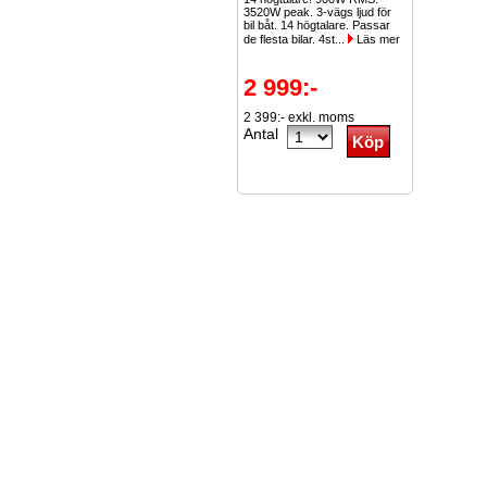
3520W peak. 3-vägs ljud för
bil båt. 14 högtalare. Passar
de flesta bilar. 4st...
Läs mer
2 999:-
2 399:- exkl. moms
Antal