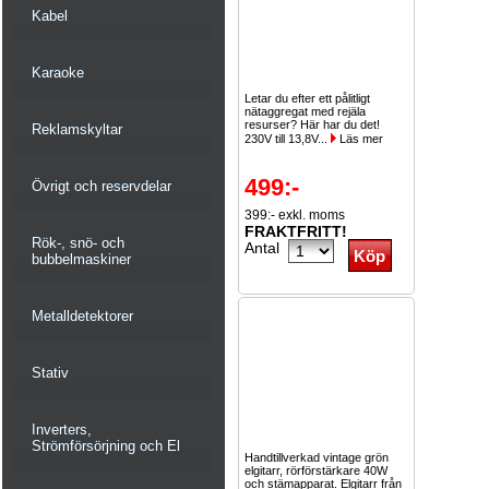
Kabel
Karaoke
Letar du efter ett pålitligt
nätaggregat med rejäla
resurser? Här har du det!
Reklamskyltar
230V till 13,8V...
Läs mer
499:-
Övrigt och reservdelar
399:- exkl. moms
FRAKTFRITT!
Rök-, snö- och
Antal
bubbelmaskiner
Metalldetektorer
Stativ
Inverters,
Strömförsörjning och El
Handtillverkad vintage grön
elgitarr, rörförstärkare 40W
och stämapparat. Elgitarr från