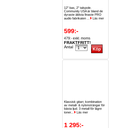
12" bas, 2" talspole.
Community USA är bland de
dyraste äldsta finaste PRO
audio fabrikaten ...
Läs mer
599:-
479:- exkl. moms
FRAKTFRITT!
Antal
Klassisk gitarr, kombination
av metall- & nylonsträngar för
bästa ljud. 3 metall för lägre
toner...
Läs mer
1 295:-