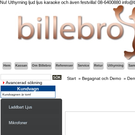
Nu! Uthyrning ljud ljus karaoke och även festvilla! 08-6400880 info@
Hem
Kassan
Om Billebro
Referenser
Service
Retur
Uthyrning
Sama
Start
»
Begagnat och Demo
»
Dem
Avancerad sökning
Kundvagn
Kundvagnen är tom!
Laddbart Ljus
Mikrofoner