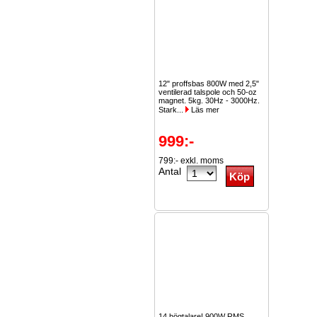
12" proffsbas 800W med 2,5"
ventilerad talspole och 50-oz
magnet. 5kg. 30Hz - 3000Hz.
Stark...
Läs mer
999:-
799:- exkl. moms
Antal
14 högtalare! 900W RMS.